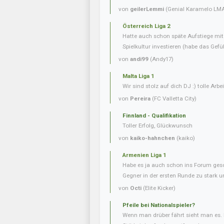
von
geilerLemmi
(Genial Karamelo LM
Österreich Liga 2
Hatte auch schon späte Aufstiege mi
Spielkultur investieren (habe das Gefüh
von
andi99
(Andy17)
Malta Liga 1
Wir sind stolz auf dich DJ :) tolle Arbei
von
Pereira
(FC Valletta City)
Finnland - Qualifikation
Toller Erfolg, Glückwunsch
von
kaiko-hahnchen
(kaiko)
Armenien Liga 1
Habe es ja auch schon ins Forum gesc
Gegner in der ersten Runde zu stark u
von
Octi
(Elite Kicker)
Pfeile bei Nationalspieler?
Wenn man drüber fährt sieht man es. 