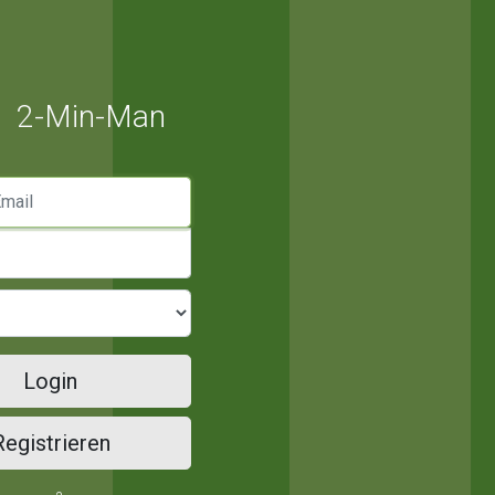
2-Min-Man
mail
Login
Registrieren