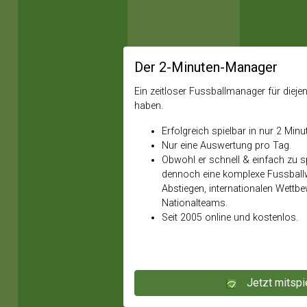
Der 2-Minuten-Manager
Ein zeitloser Fussballmanager für diejeni
haben.
Erfolgreich spielbar in nur 2 Minu
Nur eine Auswertung pro Tag.
Obwohl er schnell & einfach zu spi
dennoch eine komplexe Fussballw
Abstiegen, internationalen Wettb
Nationalteams.
Seit 2005 online und kostenlos.
Jetzt mitspi