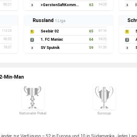
80:21
>GerstenSaftKommando
63
94:28
3
3
Russland
Sch
1.Liga
112:23
Seebär 02
65
87:16
1
1
96:32
1. FC Maniac
64
94:25
2
2
78:37
SV Sputnik
59
91:26
3
3
 2-Min-Man
Nationaler Pokal
Eurocup
änder zur Verfügung – 52 in Europa und 10 in Südamerika. Jedes Land 