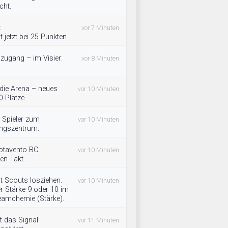
cht.
:
vor 7 Minuten
 jetzt bei 25 Punkten.
uzugang – im Visier:
vor 8 Minuten
 die Arena – neues
vor 10 Minuten
 Plätze.
 Spieler zum
vor 10 Minuten
ingszentrum.
otavento BC:
vor 10 Minuten
en Takt.
 Scouts losziehen:
vor 10 Minuten
r Stärke 9 oder 10 im
Teamchemie (Stärke).
 das Signal:
vor 11 Minuten