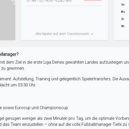
S • 8er • 22 • NOR • €228,7 Mio
So
Mo
Di
Mi
Alle Spieler auf dem Transfermarkt →
-Manager?
it dem Ziel in die erste Liga Deines gewählten Landes aufzusteigen un
e zu gewinnen.
ent: Aufstellung, Training und gelegentlich Spielertransfers. Die Aus
 Nacht um 03:30 Uhr.
ele sowie Eurocup und Championscup
el genügen weniger als zwei Minuten pro Tag, um die optimale Vorbere
 das Team einzustellen – ohne auf die volle Fußballmanager-Tiefe zu v