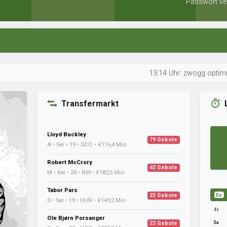
Passwort ve
13:14 Uhr: zwogg optimiert seine 
Transfermarkt
Lloyd Buckley
79 Gebote
A • 5er • 19 • SCO • €116,4 Mio
Robert McCrory
42 Gebote
M • 6er • 20 • NIR • €182,5 Mio
Tabor Pars
23 Gebote
Do
S • 5er • 19 • HUN • €149,2 Mio
Fr
Ole Bjørn Porsanger
Sa
22 Gebote