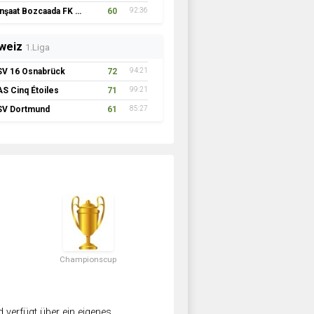
İnşaat Bozcaada FK 1957
60
92:36
weiz
1.Liga
SV 16 Osnabrück
72
94:21
AS Cinq Étoiles
71
99:21
SV Dortmund
61
85:27
Championscup
verfügt über ein eigenes