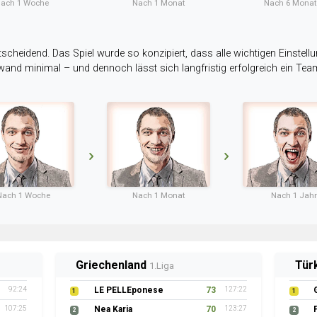
ach 1 Woche
Nach 1 Monat
Nach 6 Mona
tscheidend. Das Spiel wurde so konzipiert, dass alle wichtigen Einstellu
ufwand minimal – und dennoch lässt sich langfristig erfolgreich ein Te
Nach 1 Woche
Nach 1 Monat
Nach 1 Jahr
Griechenland
Tür
1.Liga
92:24
LE PELLEponese
73
127:22
1
1
107:25
Nea Karia
70
123:27
2
2