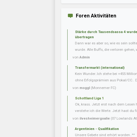
Foren Aktivitäten
Stärke durch Tausendsassa 4 wurde 
übertragen
Dann war es aber so, wie es sein soll
wurde. Alle Buffs, die verloren gehen, w
von
Admin
Transfermarkt (international)
Kein Wunder..Ich stehe bei +455 Milli
ohne Erfolgsprämien aus Pokal/CC.. Da
von
moggl
(Monnemer FC)
Schottland Liga 1
Ok, krass. Jetzt erst nach dem Lesen
verstehe ich die Werte. Jetzt hast du f
von
ilvesheimergoalie
(07 Lowlands Ath
Argentinien - Qualifikation
Unsere Gebete sind erhört worden..^^