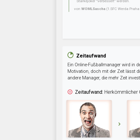
Stärkejoker "verbessert" werden.
von
WOMLSascha
(1.SFC Werda Praha 
Zeitaufwand
Ein Online-Fußballmanager wird in de
Motivation, doch mit der Zeit lässt
andere Manager, die mehr Zeit inve
Zeitaufwand:
Herkömmlicher O