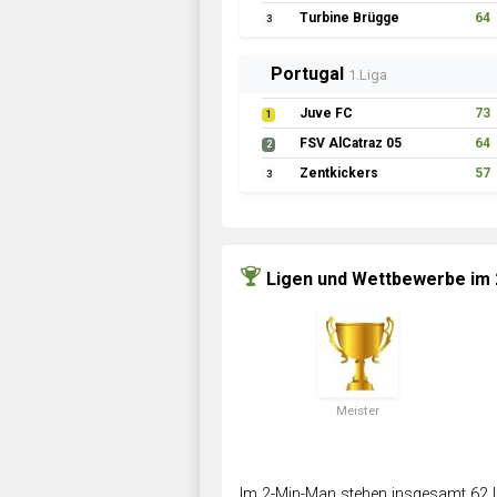
Turbine Brügge
64
3
Portugal
1.Liga
Juve FC
73
1
FSV AlCatraz 05
64
2
Zentkickers
57
3
Ligen und Wettbewerbe im
Meister
Im 2-Min-Man stehen insgesamt 62 L