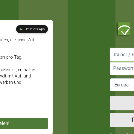
Jetzt als App
gen, die keine Zeit
Manager / E
ten pro Tag.
Passwort
elen ist, enthält er
elt mit Auf- und
ewerben und
elen!