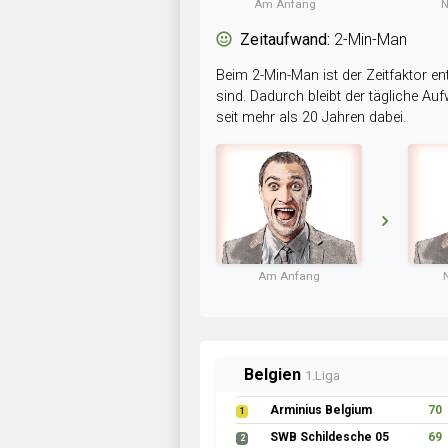
Am Anfang
N
Zeitaufwand:
2-Min-Man
Beim 2-Min-Man ist der Zeitfaktor en
sind. Dadurch bleibt der tägliche A
seit mehr als 20 Jahren dabei.
Am Anfang
Belgien
1.Liga
Arminius Belgium
70
1
SWB Schildesche 05
69
2