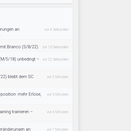
erungen an:
vor 4 Sekunden
.
 mit Branco (S/8/22).
vor 10 Sekunden
 (M/5/18) unbedingt –
vor 22 Sekunden
22) bleibt dem SC
vor 2 Minuten
rposition: mehr Erlöse,
vor 3 Minuten
aining trainieren –
vor 4 Minuten
eränderungen an:
vor 7 Minuten