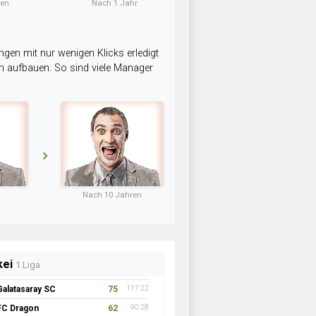
ten
Nach 1 Jahr
ngen mit nur wenigen Klicks erledigt
am aufbauen. So sind viele Manager
Nach 10 Jahren
kei
1.Liga
Galatasaray SC
75
117:22
FC Dragon
62
90:28