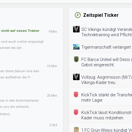
Zeitspiel Ticker
SC Vikings kündigt Veränd
nicht auf neuen Trainer
9 Min
Techniktraining wird Pflicht
te und auch vorher angezeigt
Tigermanschaft verlängert
erden bei der ...
FC Barca United will Dessi
Gebot eingereicht.
15 Min
onen diese Saison und das
Vollzug: Asgrimsson (M/7/
s aufblähen der P...
Vikings-Kader treu.
KickTick stärkt die Transfe
25 Min
mehr Lager.
 hier in den Kommentaren
ür uns die schlecht...
KickTick lässt Konditionstr
letic)
Kader muss mitziehen.
2 Std
1.FC Grün-Weiss kündigt V