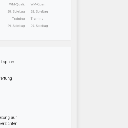
WM-Quali.
WM-Quali.
28. Spieltag
28. Spieltag
Training
Training
29. Spieltag
29. Spieltag
d später
wertung
itung auf
erzichten.