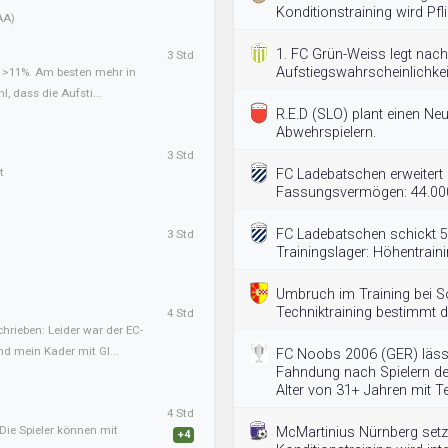
Konditionstraining wird Pfli
AA)
1. FC Grün-Weiss legt nach
3 Std
Aufstiegswahrscheinlichkeit
t >11%. Am besten mehr in
l, dass die Aufsti...
R.E.D (SLO) plant einen Ne
Abwehrspielern.
3 Std
t
FC Ladebatschen erweitert
Fassungsvermögen: 44.000
FC Ladebatschen schickt 5
3 Std
Trainingslager: Höhentrain
Umbruch im Training bei S
Techniktraining bestimmt d
4 Std
hrieben: Leider war der EC-
nd mein Kader mit Gl...
FC Noobs 2006 (GER) lässt
Fahndung nach Spielern de
Alter von 31+ Jahren mit 
4 Std
Die Spieler können mit
McMartinius Nürnberg setzt
+4