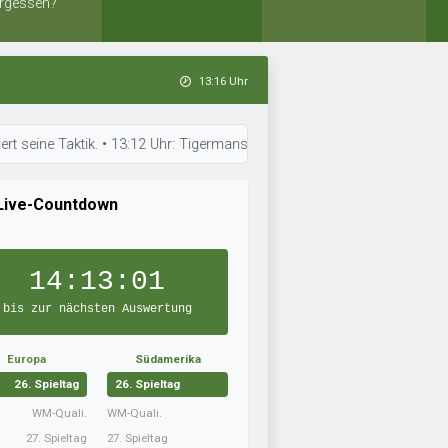
rgessen?
13:16 Uhr
Taktik. • 13:12 Uhr: Tigermanschaft hat neue Taktiken eingeübt. • 13:12 
Live-Countdown
14:13:00
bis zur nächsten Auswertung
Europa
Südamerika
26. Spieltag
26. Spieltag
WM-Quali.
WM-Quali.
27. Spieltag
27. Spieltag