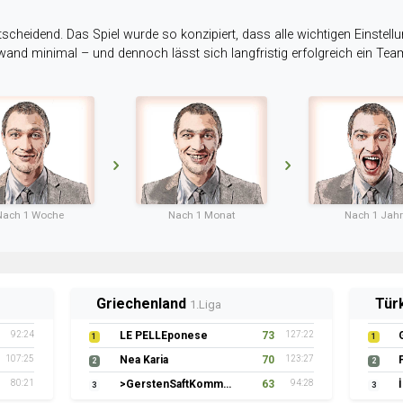
tscheidend. Das Spiel wurde so konzipiert, dass alle wichtigen Einstellu
ufwand minimal – und dennoch lässt sich langfristig erfolgreich ein Te
Nach 1 Woche
Nach 1 Monat
Nach 1 Jahr
Griechenland
Tür
1.Liga
92:24
LE PELLEponese
73
127:22
1
1
107:25
Nea Karia
70
123:27
2
2
80:21
>GerstenSaftKommando
63
94:28
3
3