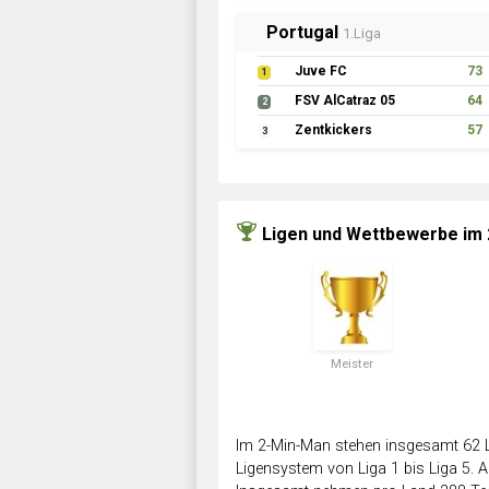
Portugal
1.Liga
Juve FC
73
1
FSV AlCatraz 05
64
2
Zentkickers
57
3
Ligen und Wettbewerbe im
Meister
Im 2-Min-Man stehen insgesamt 62 L
Ligensystem von Liga 1 bis Liga 5. Ab