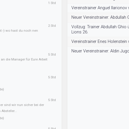
1 Std
Vereinstrainer Anguel Ilarionov
Neuer Vereinstrainer: Abdullah 
2 Std
Vollzug: Trainer Abdullah Ghio
ht:-) wo hast du noch nen
Lions 26.
Vereinstrainer Enes Holenstein
Neuer Vereinstrainer: Aldin Jug
5 Std
 an die Manager für Eure Arbeit
5 Std
de)
5 Std
er sind wir nun sicher bei der
Absteller...
de)
5 Std