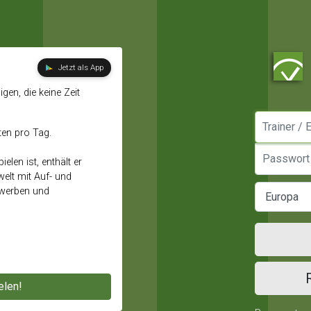
Jetzt als App
gen, die keine Zeit
Manager / E
ten pro Tag.
Passwort
elen ist, enthält er
elt mit Auf- und
ewerben und
elen!