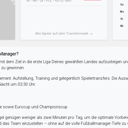
M • 9er • 26 • POL • €519,7 Mio
So
Mo
Di
Mi
Alle Spieler auf dem Transfermarkt →
-Manager?
it dem Ziel in die erste Liga Deines gewählten Landes aufzusteigen un
e zu gewinnen.
ent: Aufstellung, Training und gelegentlich Spielertransfers. Die Aus
 Nacht um 03:30 Uhr.
ele sowie Eurocup und Championscup
el genügen weniger als zwei Minuten pro Tag, um die optimale Vorbere
 das Team einzustellen – ohne auf die volle Fußballmanager-Tiefe zu v