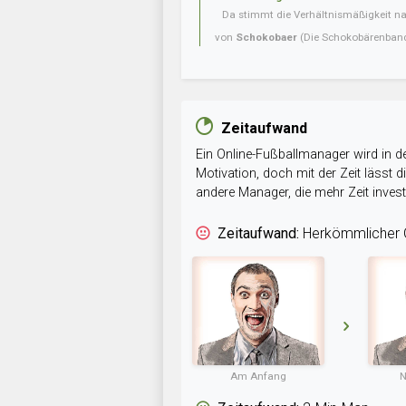
Da stimmt die Verhältnismäßigkeit nat
von
Schokobaer
(Die Schokobärenban
Zeitaufwand
Ein Online-Fußballmanager wird in de
Motivation, doch mit der Zeit lässt
andere Manager, die mehr Zeit inve
Zeitaufwand:
Herkömmlicher O
Am Anfang
N