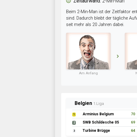
Zeitaufwand:
2-Min-Man
Beim 2-Min-Man ist der Zeitfaktor en
sind. Dadurch bleibt der tägliche A
seit mehr als 20 Jahren dabei.
Am Anfang
Belgien
1.Liga
Arminius Belgium
70
1
SWB Schildesche 05
69
2
Turbine Brügge
64
3