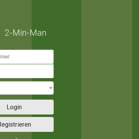
2-Min-Man
mail
Login
Registrieren