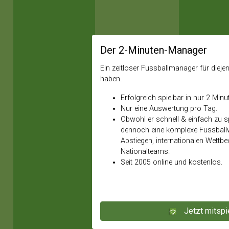
Der 2-Minuten-Manager
Ein zeitloser Fussballmanager für diejeni
haben.
Erfolgreich spielbar in nur 2 Minu
Nur eine Auswertung pro Tag.
Obwohl er schnell & einfach zu spi
dennoch eine komplexe Fussballw
Abstiegen, internationalen Wettb
Nationalteams.
Seit 2005 online und kostenlos.
Jetzt mitspi