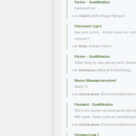
Färöer - Qualifikation
Dankeschön!
von
Claudo
(Eiði Deiggj Víkingur)
Dänemark Liga 5
das wird schon… kinder essen wir nic
account?
von
Bobs
(Fellatio Rom)
Färöer - Qualifikation
Geiler Sieg für das ganze Land. Danke
von
Ahnbassa
(Æðuvík Ítróttarfelag)
Neues Manageransehen!
Stark 👍🏼
von
Schokobaer
(Die Schokobärenban
Finnland - Qualifikation
YES, trotz zweier verschossener Elfmet
WM dabei. Vielen Dank an die fleißigen 
von
Schokobaer
(Die Schokobärenban
Finnland Liga 1