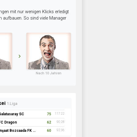
ngen mit nur wenigen Klicks erledigt
am aufbauen. So sind viele Manager
Nach 10 Jahren
kei
1.Liga
Galatasaray SC
75
117:22
FC Dragon
62
90:28
İnşaat Bozcaada FK 1957
60
92:36