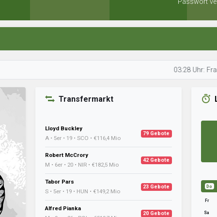
Passwort ve
03:28 Uhr: Francis scha
Transfermarkt
Lloyd Buckley
79 Gebote
A • 5er • 19 • SCO • €116,4 Mio
Robert McCrory
42 Gebote
M • 6er • 20 • NIR • €182,5 Mio
Tabor Pars
23 Gebote
Do
S • 5er • 19 • HUN • €149,2 Mio
Fr
Alfred Pianka
Sa
20 Gebote