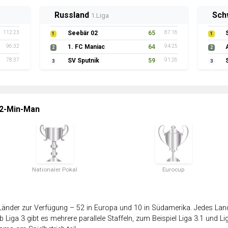
Russland
Sch
1.Liga
112:23
Seebär 02
65
87:16
1
1
96:32
1. FC Maniac
64
94:25
2
2
78:37
SV Sputnik
59
91:26
3
3
 2-Min-Man
Nationaler Pokal
Eurocup
änder zur Verfügung – 52 in Europa und 10 in Südamerika. Jedes Land 
 Liga 3 gibt es mehrere parallele Staffeln, zum Beispiel Liga 3.1 und Lig