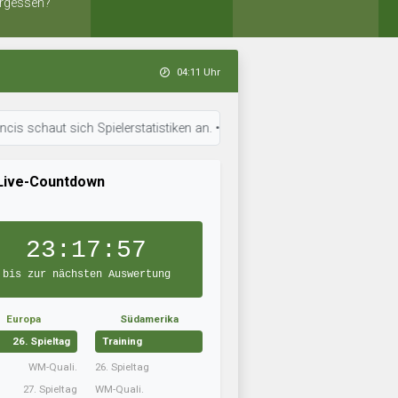
rgessen?
04:11 Uhr
ut sich Spielerstatistiken an. • 03:25 Uhr: Eiði Deiggj Víkingur ist ber
Live-Countdown
23:17:56
bis zur nächsten Auswertung
Europa
Südamerika
26. Spieltag
Training
WM-Quali.
26. Spieltag
27. Spieltag
WM-Quali.