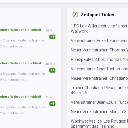
Zeitspiel Ticker
1.FC Lok Willerstedt verpflichtet
schere Wahrscheinlichkeit
40 Min
Wallwork.
+1
Ergebnis. Realistisch gibt es
Vereinstrainer Eckart Ebner wur
25% unentschied...
Neuer Vereinstrainer: Thomas 
Principauté LS holt Thomas Ylve
schere Wahrscheinlichkeit
40 Min
Vereinstrainer Naci Tschämäns
+1
Ergebnis. Realistisch gibt es
Neuer Vereinstrainer: Christian
25% unentschied...
Trainer Christiano Plesan unter
49ers 26.
schere Wahrscheinlichkeit
41 Min
Vereinstrainer Jean-Louis Func
+1
Ergebnis. Realistisch gibt es
Neuer Vereinstrainer: Marijan St
25% unentschied...
Wachwechsel bei Les Rouges: M
übernimmt das Training.