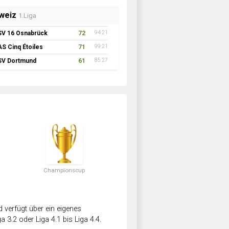
weiz
1.Liga
SV 16 Osnabrück
72
94:21
AS Cinq Étoiles
71
99:21
SV Dortmund
61
85:27
Championscup
verfügt über ein eigenes
a 3.2 oder Liga 4.1 bis Liga 4.4.