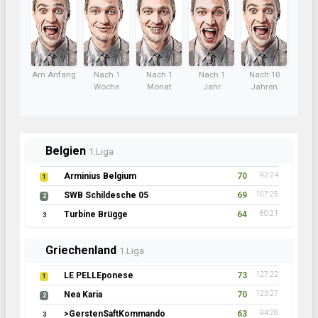
Am Anfang
Nach 1
Nach 1
Nach 1
Nach 10
Woche
Monat
Jahr
Jahren
Belgien
1.Liga
Arminius Belgium
70
92:24
1
SWB Schildesche 05
69
107:25
2
Turbine Brügge
64
80:21
3
Griechenland
1.Liga
LE PELLEponese
73
127:22
1
Nea Karia
70
123:27
2
>GerstenSaftKommando
63
94:28
3