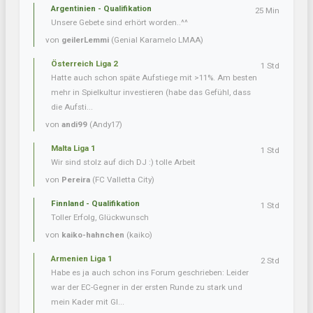
Argentinien - Qualifikation
25 Min
Unsere Gebete sind erhört worden..^^
von
geilerLemmi
(Genial Karamelo LMAA)
Österreich Liga 2
1 Std
Hatte auch schon späte Aufstiege mit >11%. Am besten
mehr in Spielkultur investieren (habe das Gefühl, dass
die Aufsti...
von
andi99
(Andy17)
Malta Liga 1
1 Std
Wir sind stolz auf dich DJ :) tolle Arbeit
von
Pereira
(FC Valletta City)
Finnland - Qualifikation
1 Std
Toller Erfolg, Glückwunsch
von
kaiko-hahnchen
(kaiko)
Armenien Liga 1
2 Std
Habe es ja auch schon ins Forum geschrieben: Leider
war der EC-Gegner in der ersten Runde zu stark und
mein Kader mit Gl...