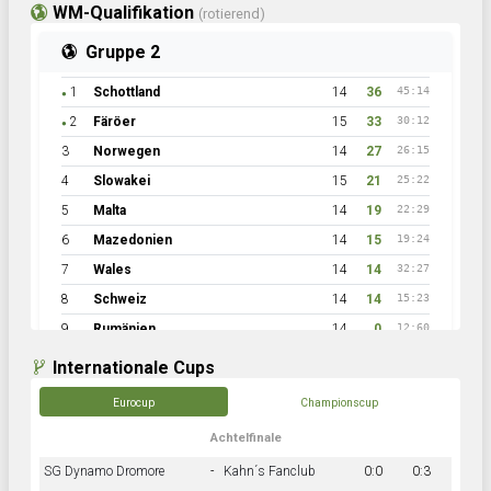
WM-Qualifikation
(rotierend)
Gruppe 2
1
Schottland
14
36
45:14
●
2
Färöer
15
33
30:12
●
3
Norwegen
14
27
26:15
4
Slowakei
15
21
25:22
5
Malta
14
19
22:29
6
Mazedonien
14
15
19:24
7
Wales
14
14
32:27
8
Schweiz
14
14
15:23
9
Rumänien
14
0
12:60
Internationale Cups
Eurocup
Championscup
Achtelfinale
SG Dynamo Dromore
-
Kahn´s Fanclub
0:0
0:3