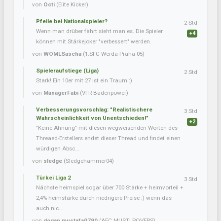
von
Octi
(Elite Kicker)
Pfeile bei Nationalspieler?
2 Std
Wenn man drüber fährt sieht man es. Die Spieler
+4
können mit Stärkejoker "verbessert" werden.
von
WOMLSascha
(1.SFC Werda Praha 05)
Spieleraufstiege (Liga)
2 Std
Stark! Ein 10er mit 27 ist ein Traum :)
von
ManagerFabi
(VFR Badenpower)
Verbesserungsvorschlag: "Realistischere
3 Std
Wahrscheinlichkeit von Unentschieden!"
+2
"Keine Ahnung" mit diesen wegweisenden Worten des
Threaed-Erstellers endet dieser Thread und findet einen
würdigen Absc...
von
sledge
(Sledgehammer04)
Türkei Liga 2
3 Std
Nächste heimspiel sogar über 700 Stärke + heimvorteil +
2,4% heimstärke durch niedrigere Preise :) wenn das
auch nic...
von
dogan.mustafa0790
(AFC MUSTI ROVERS)