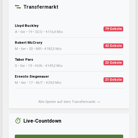
Transfermarkt
Lloyd Buckley
79 Gebote
A • 5er • 19 • SCO • €116,4 Mio
Robert McCrory
42 Gebote
M • 6er • 20 • NIR • €182,5 Mio
Tabor Pars
23 Gebote
S • 5er • 19 • HUN • €149,2 Mio
Ernesto Siegenauer
21 Gebote
M • 4er • 17 • AUT • €29,0 Mio
Alle Spieler auf dem Transfermarkt →
Live-Countdown