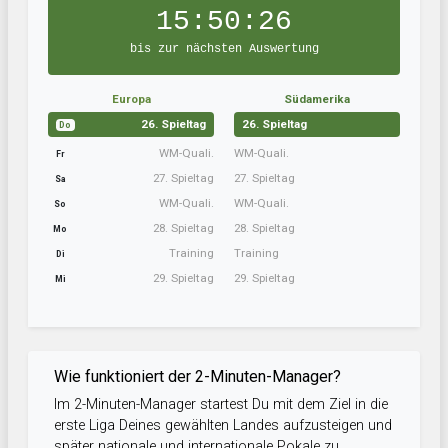
15:50:25
bis zur nächsten Auswertung
Europa
Südamerika
26. Spieltag
26. Spieltag
Do
WM-Quali.
WM-Quali.
Fr
27. Spieltag
27. Spieltag
Sa
WM-Quali.
WM-Quali.
So
28. Spieltag
28. Spieltag
Mo
Training
Training
Di
29. Spieltag
29. Spieltag
Mi
Wie funktioniert der 2-Minuten-Manager?
Im 2-Minuten-Manager startest Du mit dem Ziel in die
erste Liga Deines gewählten Landes aufzusteigen und
später nationale und internationale Pokale zu