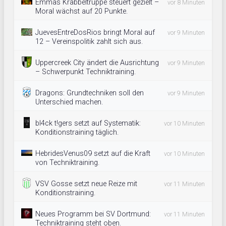
Emmas Krabbeltruppe steuert gezielt –
vor 8 Minuten
Moral wächst auf 20 Punkte.
JuevesEntreDosRios bringt Moral auf
vor 9 Minuten
12 – Vereinspolitik zahlt sich aus.
Uppercreek City ändert die Ausrichtung
vor 9 Minuten
– Schwerpunkt Techniktraining.
Dragons: Grundtechniken soll den
vor 9 Minuten
Unterschied machen.
bl4ck t!gers setzt auf Systematik:
vor 10 Minuten
Konditionstraining täglich.
HebridesVenus09 setzt auf die Kraft
vor 10 Minuten
von Techniktraining.
VSV Gosse setzt neue Reize mit
vor 11 Minuten
Konditionstraining.
Neues Programm bei SV Dortmund:
vor 11 Minuten
Techniktraining steht oben.