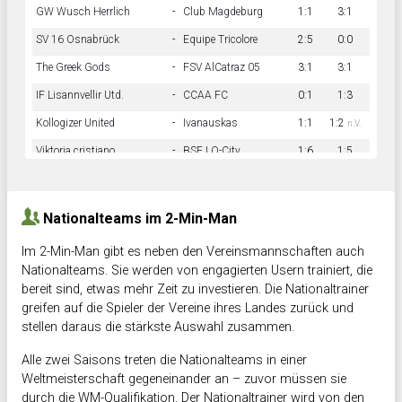
GW Wusch Herrlich
-
Club Magdeburg
1:1
3:1
SV 16 Osnabrück
-
Equipe Tricolore
2:5
0:0
The Greek Gods
-
FSV AlCatraz 05
3:1
3:1
IF Lisannvellir Utd.
-
CCAA FC
0:1
1:3
Kollogizer United
-
Ivanauskas
1:1
1:2
n.V.
Viktoria cristiano
-
BSF LO-City
1:6
1:5
Hnk Rama
-
Südstadkicker
0:1
2:2
Nationalteams im 2-Min-Man
Im 2-Min-Man gibt es neben den Vereinsmannschaften auch
Nationalteams. Sie werden von engagierten Usern trainiert, die
bereit sind, etwas mehr Zeit zu investieren. Die Nationaltrainer
greifen auf die Spieler der Vereine ihres Landes zurück und
stellen daraus die stärkste Auswahl zusammen.
Alle zwei Saisons treten die Nationalteams in einer
Weltmeisterschaft gegeneinander an – zuvor müssen sie
durch die WM-Qualifikation. Der Nationaltrainer wird von den