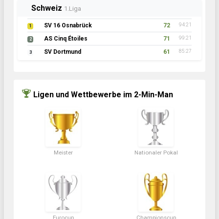
Schweiz
1.Liga
SV 16 Osnabrück
72
94:21
1
AS Cinq Étoiles
71
99:21
2
SV Dortmund
61
85:27
3
Ligen und Wettbewerbe im 2-Min-Man
Meister
Nationaler Pokal
Eurocup
Championscup