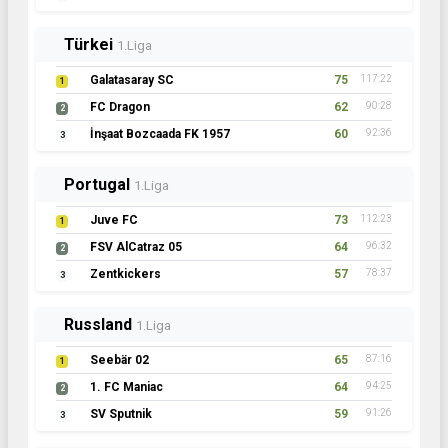
Türkei
1.Liga
Galatasaray SC
75
117:22
1
FC Dragon
62
90:28
2
İnşaat Bozcaada FK 1957
60
92:36
3
Portugal
1.Liga
Juve FC
73
112:23
1
FSV AlCatraz 05
64
96:32
2
Zentkickers
57
78:37
3
Russland
1.Liga
Seebär 02
65
87:16
1
1. FC Maniac
64
94:25
2
SV Sputnik
59
91:26
3