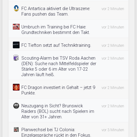
FC Antartica aktiviert die Ultraszene:
vor 2 Minuten
Fans pushen das Team.
Umbruch im Training bei FC Haie:
vor 2 Minuten
Grundtechniken bestimmt den Takt.
FC Tiefton setzt auf Techniktraining.
vor 2 Minuten
Scouting-Alarm bei TSV Roda Aachen
vor 2 Minuten
(DEN): Suche nach Mittelfeldspieler der
Stärke 5 oder 6 im Alter von 17-22
Jahren läuft heiß.
FC Dragon investiert in Gehalt – jetzt 9
vor 2 Minuten
Punkte.
Neuzugang in Sicht? Brunswick
vor 2 Minuten
Raiders (BOL) sucht nach Spielern im
Alter von 31+ Jahren.
Planwechsel bei TJ Colonia:
vor 3 Minuten
Einzelgespräche rückt in den Fokus.