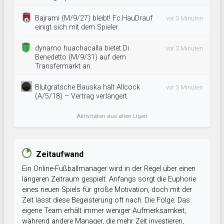
Bajrami (M/9/27) bleibt! Fc.HauDrauf
vor 3 Minuten
einigt sich mit dem Spieler.
dynamo huachacalla bietet Di
vor 3 Minuten
Benedetto (M/9/31) auf dem
Transfermarkt an.
Blutgrätsche Bauska hält Allcock
vor 3 Minuten
(A/5/18) – Vertrag verlängert.
Aktivitäten aus allen Ligen
Zeitaufwand
Ein Online-Fußballmanager wird in der Regel über einen
längeren Zeitraum gespielt. Anfangs sorgt die Euphorie
eines neuen Spiels für große Motivation, doch mit der
Zeit lässt diese Begeisterung oft nach. Die Folge: Das
eigene Team erhält immer weniger Aufmerksamkeit,
während andere Manager, die mehr Zeit investieren,