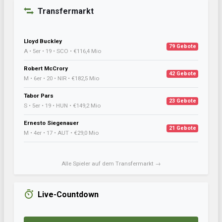
Transfermarkt
Lloyd Buckley
79 Gebote
A • 5er • 19 • SCO • €116,4 Mio
Robert McCrory
42 Gebote
M • 6er • 20 • NIR • €182,5 Mio
Tabor Pars
23 Gebote
S • 5er • 19 • HUN • €149,2 Mio
Ernesto Siegenauer
21 Gebote
M • 4er • 17 • AUT • €29,0 Mio
Alle Spieler auf dem Transfermarkt →
Live-Countdown