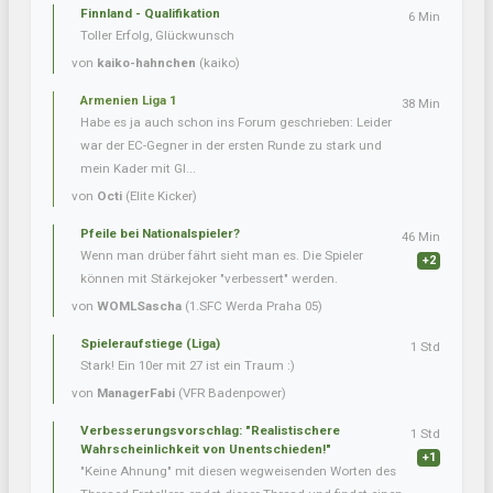
Finnland - Qualifikation
6 Min
Toller Erfolg, Glückwunsch
von
kaiko-hahnchen
(kaiko)
Armenien Liga 1
38 Min
Habe es ja auch schon ins Forum geschrieben: Leider
war der EC-Gegner in der ersten Runde zu stark und
mein Kader mit Gl...
von
Octi
(Elite Kicker)
Pfeile bei Nationalspieler?
46 Min
Wenn man drüber fährt sieht man es. Die Spieler
+2
können mit Stärkejoker "verbessert" werden.
von
WOMLSascha
(1.SFC Werda Praha 05)
Spieleraufstiege (Liga)
1 Std
Stark! Ein 10er mit 27 ist ein Traum :)
von
ManagerFabi
(VFR Badenpower)
Verbesserungsvorschlag: "Realistischere
1 Std
Wahrscheinlichkeit von Unentschieden!"
+1
"Keine Ahnung" mit diesen wegweisenden Worten des