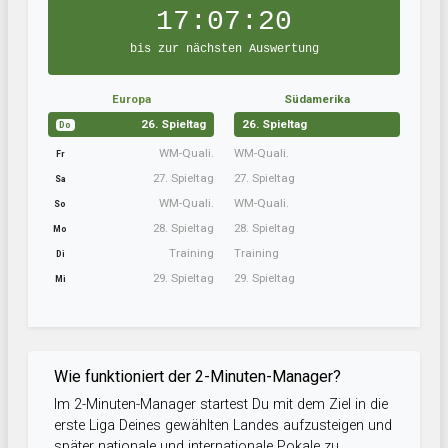
17:07:19
bis zur nächsten Auswertung
Europa
Südamerika
26. Spieltag
26. Spieltag
Do
WM-Quali.
WM-Quali.
Fr
27. Spieltag
27. Spieltag
Sa
WM-Quali.
WM-Quali.
So
28. Spieltag
28. Spieltag
Mo
Training
Training
Di
29. Spieltag
29. Spieltag
Mi
Wie funktioniert der 2-Minuten-Manager?
Im 2-Minuten-Manager startest Du mit dem Ziel in die
erste Liga Deines gewählten Landes aufzusteigen und
später nationale und internationale Pokale zu