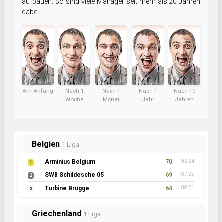
aufbauen. So sind viele Manager seit mehr als 20 Jahren
dabei.
Am Anfang
Nach 1
Nach 1
Nach 1
Nach 10
Woche
Monat
Jahr
Jahren
Belgien
1.Liga
Arminius Belgium
70
92:24
1
SWB Schildesche 05
69
107:25
2
Turbine Brügge
64
80:21
3
Griechenland
1.Liga