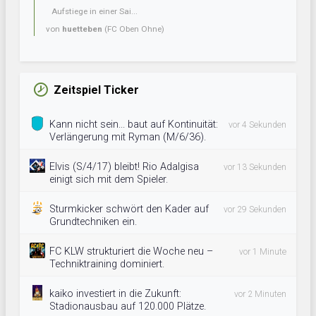
Aufstiege in einer Sai...
von
huetteben
(FC Oben Ohne)
Zeitspiel Ticker
Kann nicht sein... baut auf Kontinuität:
vor 4 Sekunden
Verlängerung mit Ryman (M/6/36).
Elvis (S/4/17) bleibt! Rio Adalgisa
vor 13 Sekunden
einigt sich mit dem Spieler.
Sturmkicker schwört den Kader auf
vor 29 Sekunden
Grundtechniken ein.
FC KLW strukturiert die Woche neu –
vor 1 Minute
Techniktraining dominiert.
kaiko investiert in die Zukunft:
vor 2 Minuten
Stadionausbau auf 120.000 Plätze.