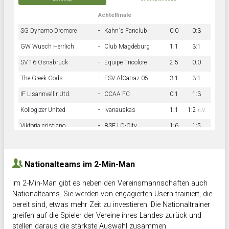
Achtelfinale
SG Dynamo Dromore
-
Kahn´s Fanclub
0:0
0:3
GW Wusch Herrlich
-
Club Magdeburg
1:1
3:1
SV 16 Osnabrück
-
Equipe Tricolore
2:5
0:0
The Greek Gods
-
FSV AlCatraz 05
3:1
3:1
IF Lisannvellir Utd.
-
CCAA FC
0:1
1:3
Kollogizer United
-
Ivanauskas
1:1
1:2
n.V.
Viktoria cristiano
-
BSF LO-City
1:6
1:5
Hnk Rama
-
Südstadkicker
0:1
2:2
Nationalteams im 2-Min-Man
Im 2-Min-Man gibt es neben den Vereinsmannschaften auch
Nationalteams. Sie werden von engagierten Usern trainiert, die
bereit sind, etwas mehr Zeit zu investieren. Die Nationaltrainer
greifen auf die Spieler der Vereine ihres Landes zurück und
stellen daraus die stärkste Auswahl zusammen.