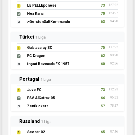
LE PELLEponese
73
127:22
1
Nea Karia
70
123:27
2
>GerstenSaftKommando
63
94:28
3
Türkei
1.Liga
Galatasaray SC
75
117:22
1
FC Dragon
62
90:28
2
İnşaat Bozcaada FK 1957
60
92:36
3
Portugal
1.Liga
Juve FC
73
112:23
1
FSV AlCatraz 05
64
96:32
2
Zentkickers
57
78:37
3
Russland
1.Liga
Seebär 02
65
87:16
1