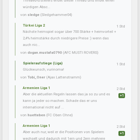
Threaed-Erstellers endet dieser Thread und findet einen
würdigen Absc...
von
sledge
(Sledgehammer04)
Türkei Liga 2
1 Std
Nächste heimspiel sogar über 700 Stärke + heimvorteil +
2,4% heimstärke durch niedrigere Preise :) wenn das
auch nic...
von
dogan.mustafa0790
(AFC MUSTI ROVERS)
Spieleraufstiege (Liga)
1 Std
Glückwunsch, vurinoma!
von
Tobi_Oner
(Ajax Lattenstramm)
Armenien Liga 1
2 Std
Aber die aktuellen Regeln lassen das ja so zu und es
+1
kann ja jeder so machen. Schade das er uns
international nicht auf ...
von
huetteben
(FC Oben Ohne)
Armenien Liga 1
2 Std
Aber auch nur, weil er die Positionen von Spielern
+1
wechselt und dadurch mit 1ern und 2ern mehrere