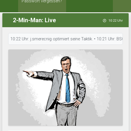
Passwort vergessen?
2-Min-Man: Live
10:22 Uhr
10:22 Uhr: j.smerecnig optimiert seine Taktik. • 10:21 Uhr: BSC Wantas