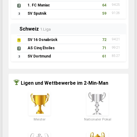
1. FC Maniac
64
94:25
2
SV Sputnik
59
91:26
3
Schweiz
1.Liga
SV 16 Osnabrück
72
94:21
1
AS Cinq Étoiles
71
99:21
2
SV Dortmund
61
85:27
3
Ligen und Wettbewerbe im 2-Min-Man
Meister
Nationaler Pokal