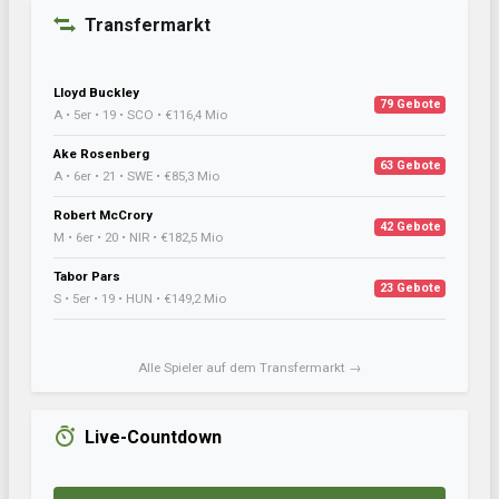
Transfermarkt
Lloyd Buckley
79 Gebote
A • 5er • 19 • SCO • €116,4 Mio
Ake Rosenberg
63 Gebote
A • 6er • 21 • SWE • €85,3 Mio
Robert McCrory
42 Gebote
M • 6er • 20 • NIR • €182,5 Mio
Tabor Pars
23 Gebote
S • 5er • 19 • HUN • €149,2 Mio
Alle Spieler auf dem Transfermarkt →
Live-Countdown