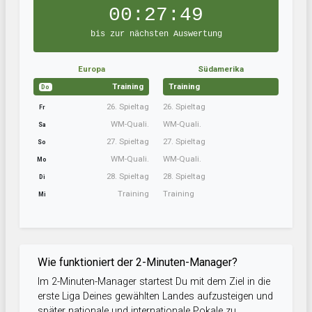
00:27:48
bis zur nächsten Auswertung
Europa
Südamerika
Training
Training
Do
26. Spieltag
26. Spieltag
Fr
WM-Quali.
WM-Quali.
Sa
27. Spieltag
27. Spieltag
So
WM-Quali.
WM-Quali.
Mo
28. Spieltag
28. Spieltag
Di
Training
Training
Mi
Wie funktioniert der 2-Minuten-Manager?
Im 2-Minuten-Manager startest Du mit dem Ziel in die
erste Liga Deines gewählten Landes aufzusteigen und
später nationale und internationale Pokale zu