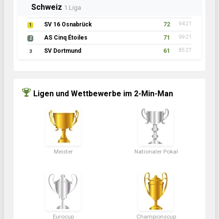
Schweiz
1.Liga
SV 16 Osnabrück
72
94:21
1
AS Cinq Étoiles
71
99:21
2
SV Dortmund
61
85:27
3
Ligen und Wettbewerbe im 2-Min-Man
Meister
Nationaler Pokal
Eurocup
Championscup