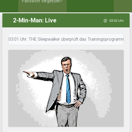
Passwort vergessen?
2-Min-Man: Live
03:02 Uhr
03:01 Uhr: THE Sleepwalker überprüft das Trainingsprogramm. • 02:57 Uhr