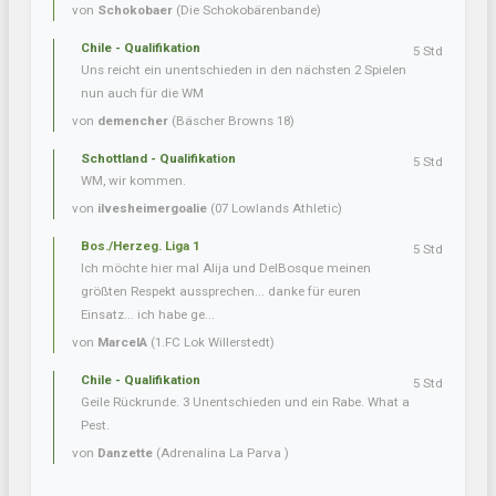
von
Schokobaer
(Die Schokobärenbande)
Chile - Qualifikation
5 Std
Uns reicht ein unentschieden in den nächsten 2 Spielen
nun auch für die WM
von
demencher
(Bäscher Browns 18)
Schottland - Qualifikation
5 Std
WM, wir kommen.
von
ilvesheimergoalie
(07 Lowlands Athletic)
Bos./Herzeg. Liga 1
5 Std
Ich möchte hier mal Alija und DelBosque meinen
größten Respekt aussprechen... danke für euren
Einsatz... ich habe ge...
von
MarcelA
(1.FC Lok Willerstedt)
Chile - Qualifikation
5 Std
Geile Rückrunde. 3 Unentschieden und ein Rabe. What a
Pest.
von
Danzette
(Adrenalina La Parva )