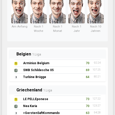
Am Anfang
Nach 1
Nach 1
Nach 1
Nach 10
Woche
Monat
Jahr
Jahren
Belgien
1.Liga
Arminius Belgium
70
92:24
1
SWB Schildesche 05
69
107:25
2
Turbine Brügge
64
80:21
3
Griechenland
1.Liga
LE PELLEponese
73
127:22
1
Nea Karia
70
123:27
2
>GerstenSaftKommando
63
94:28
3