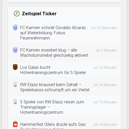
Zeitspiel Ticker
FC Kamien schickt Osvaldo Alcaráz
vor 25 Sekunden
auf Weiterbildung: Fokus
Feuerwehrmann.
FC Kamien investiert klug – alle
vor 2 Minuten
Wachstumshebel gleichzeitig aktiviert.
Los Galas bucht
vor 14 Minuten
Höhentrainingszentrum für 5 Spieler.
RW Elaziz knausert beim Gehalt –
vor 16 Minuten
Spielerkasse schrumpft um ein Viertel.
5 Spieler von RW Elaziz reisen zum
vor 16 Minuten
Trainingslager –
Höhentrainingszentrum.
Hammerfest Oilers drückt aufs Gas:
vor 18 Minuten