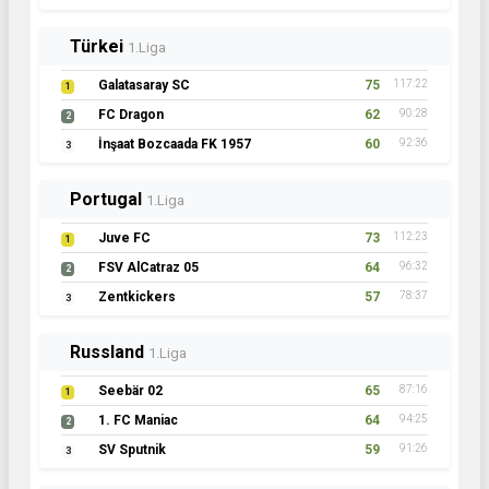
Türkei
1.Liga
Galatasaray SC
75
117:22
1
FC Dragon
62
90:28
2
İnşaat Bozcaada FK 1957
60
92:36
3
Portugal
1.Liga
Juve FC
73
112:23
1
FSV AlCatraz 05
64
96:32
2
Zentkickers
57
78:37
3
Russland
1.Liga
Seebär 02
65
87:16
1
1. FC Maniac
64
94:25
2
SV Sputnik
59
91:26
3