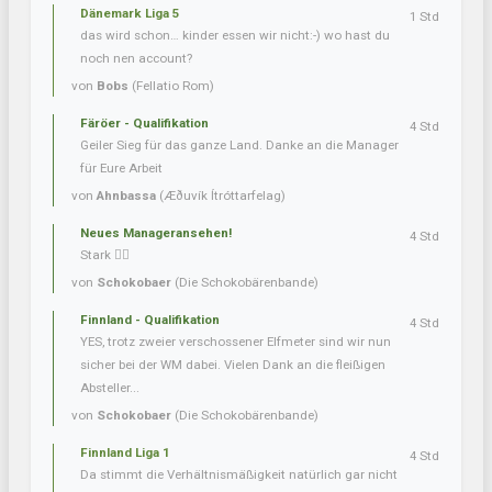
Dänemark Liga 5
1 Std
das wird schon… kinder essen wir nicht:-) wo hast du
noch nen account?
von
Bobs
(Fellatio Rom)
Färöer - Qualifikation
4 Std
Geiler Sieg für das ganze Land. Danke an die Manager
für Eure Arbeit
von
Ahnbassa
(Æðuvík Ítróttarfelag)
Neues Manageransehen!
4 Std
Stark 👍🏼
von
Schokobaer
(Die Schokobärenbande)
Finnland - Qualifikation
4 Std
YES, trotz zweier verschossener Elfmeter sind wir nun
sicher bei der WM dabei. Vielen Dank an die fleißigen
Absteller...
von
Schokobaer
(Die Schokobärenbande)
Finnland Liga 1
4 Std
Da stimmt die Verhältnismäßigkeit natürlich gar nicht