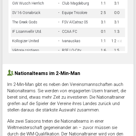
GW Wusch Herrlich
-
Club Magdeburg
1:1
3:1
SV 16 Osnabrück
-
Equipe Tricolore
2:5
0:0
The Greek Gods
-
FSV AlCatraz 05
3:1
3:1
IF Lisannvellir Utd.
-
CCAA FC
0:1
1:3
Kollogizer United
-
Ivanauskas
1:1
1:2
n.V.
Viktoria cristiano
-
BSF LO-City
1:6
1:5
Hnk Rama
-
Südstadkicker
0:1
2:2
Nationalteams im 2-Min-Man
Im 2-Min-Man gibt es neben den Vereinsmannschaften auch
Nationalteams. Sie werden von engagierten Usern trainiert, die
bereit sind, etwas mehr Zeit zu investieren. Die Nationaltrainer
greifen auf die Spieler der Vereine ihres Landes zurück und
stellen daraus die stärkste Auswahl zusammen.
Alle zwei Saisons treten die Nationalteams in einer
Weltmeisterschaft gegeneinander an – zuvor müssen sie
durch die WM-Qualifikation. Der Nationaltrainer wird von den