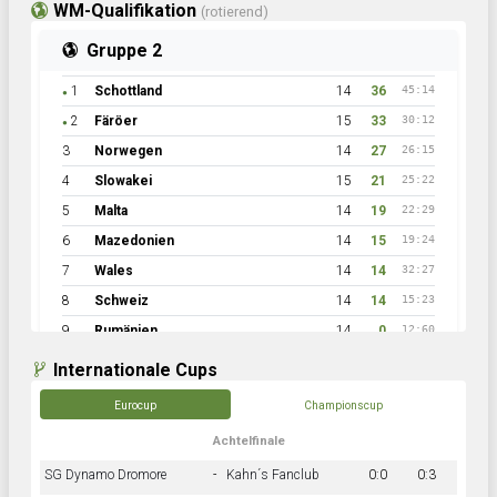
WM-Qualifikation
(rotierend)
Gruppe 2
1
Schottland
14
36
45:14
●
2
Färöer
15
33
30:12
●
3
Norwegen
14
27
26:15
4
Slowakei
15
21
25:22
5
Malta
14
19
22:29
6
Mazedonien
14
15
19:24
7
Wales
14
14
32:27
8
Schweiz
14
14
15:23
9
Rumänien
14
0
12:60
Internationale Cups
Eurocup
Championscup
Achtelfinale
SG Dynamo Dromore
-
Kahn´s Fanclub
0:0
0:3