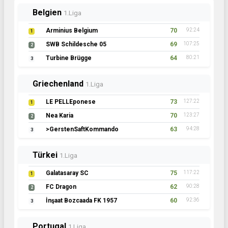
Belgien
1.Liga
Arminius Belgium
70
92:24
1
SWB Schildesche 05
69
107:25
2
Turbine Brügge
64
80:21
3
Griechenland
1.Liga
LE PELLEponese
73
127:22
1
Nea Karia
70
123:27
2
>GerstenSaftKommando
63
94:28
3
Türkei
1.Liga
Galatasaray SC
75
117:22
1
FC Dragon
62
90:28
2
İnşaat Bozcaada FK 1957
60
92:36
3
Portugal
1.Liga