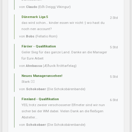
von
Claudo
(Eiði Deiggj Víkingur)
Dänemark Liga 5
2 Std
das wird schon… kinder essen wir nicht:-) wo hast du
noch nen account?
von
Bobs
(Fellatio Rom)
Färöer - Qualifikation
5 Std
Geiler Sieg für das ganze Land. Danke an die Manager
für Eure Arbeit
von
Ahnbassa
(Æðuvík Ítróttarfelag)
Neues Manageransehen!
5 Std
Stark 👍🏼
von
Schokobaer
(Die Schokobärenbande)
Finnland - Qualifikation
6 Std
YES, trotz zweier verschossener Elfmeter sind wir nun
sicher bei der WM dabei. Vielen Dank an die fleißigen
Absteller...
von
Schokobaer
(Die Schokobärenbande)