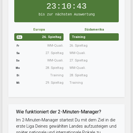
23:10:43
bis zur nächsten Auswertung
Europa
Südamerika
26. Spieltag
Training
Do
WM-Quali.
26. Spieltag
Fr
27. Spieltag
WM-Quali.
Sa
WM-Quali.
27. Spieltag
So
28. Spieltag
WM-Quali.
Mo
Training
28. Spieltag
Di
29. Spieltag
Training
Mi
Wie funktioniert der 2-Minuten-Manager?
Im 2-Minuten-Manager startest Du mit dem Ziel in die
erste Liga Deines gewählten Landes aufzusteigen und
später nationale und internationale Pokale zu