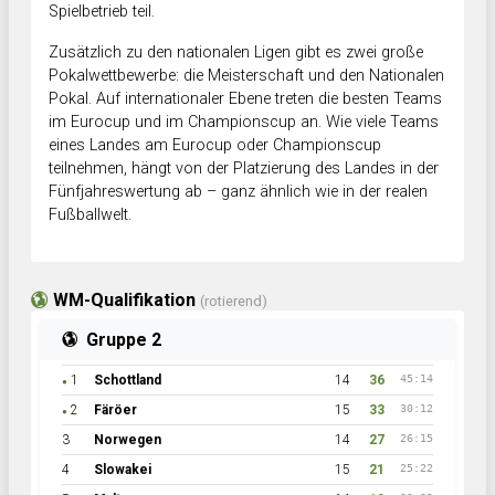
Spielbetrieb teil.
Zusätzlich zu den nationalen Ligen gibt es zwei große
Pokalwettbewerbe: die Meisterschaft und den Nationalen
Pokal. Auf internationaler Ebene treten die besten Teams
im Eurocup und im Championscup an. Wie viele Teams
eines Landes am Eurocup oder Championscup
teilnehmen, hängt von der Platzierung des Landes in der
Fünfjahreswertung ab – ganz ähnlich wie in der realen
Fußballwelt.
WM-Qualifikation
(rotierend)
Gruppe 2
1
Schottland
14
36
45:14
●
2
Färöer
15
33
30:12
●
3
Norwegen
14
27
26:15
4
Slowakei
15
21
25:22