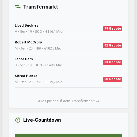
Transfermarkt
Lloyd Buckley
79 Gebote
A • 5er • 19 • SCO • €116,4 Mio
Robert McCrory
42 Gebote
M • 6er • 20 • NIR • €182,5 Mio
Tabor Pars
23 Gebote
S • 5er • 19 • HUN • €149,2 Mio
Alfred Pianka
20 Gebote
M • 9er • 26 • POL • €519,7 Mio
Alle Spieler auf dem Transfermarkt →
Live-Countdown