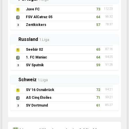
Juve FC
73
112:23
1
FSV AlCatraz 05
64
96:32
2
Zentkickers
57
78:37
3
Russland
1.Liga
Seebär 02
65
87:16
1
1. FC Maniac
64
94:25
2
SV Sputnik
59
91:26
3
Schweiz
1.Liga
SV 16 Osnabrück
72
94:21
1
AS Cinq Étoiles
71
99:21
2
SV Dortmund
61
85:27
3