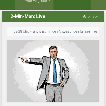
Passwort vergessen?
2-Min-Man: Live
04:19 Uhr
03:28 Uhr: Francis ist mit den Anweisungen für sein Team durch. • 0