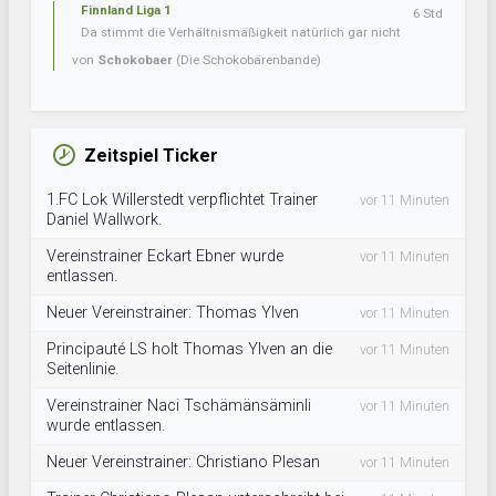
Finnland Liga 1
6 Std
Da stimmt die Verhältnismäßigkeit natürlich gar nicht
von
Schokobaer
(Die Schokobärenbande)
Zeitspiel Ticker
1.FC Lok Willerstedt verpflichtet Trainer
vor 11 Minuten
Daniel Wallwork.
Vereinstrainer Eckart Ebner wurde
vor 11 Minuten
entlassen.
Neuer Vereinstrainer: Thomas Ylven
vor 11 Minuten
Principauté LS holt Thomas Ylven an die
vor 11 Minuten
Seitenlinie.
Vereinstrainer Naci Tschämänsäminli
vor 11 Minuten
wurde entlassen.
Neuer Vereinstrainer: Christiano Plesan
vor 11 Minuten