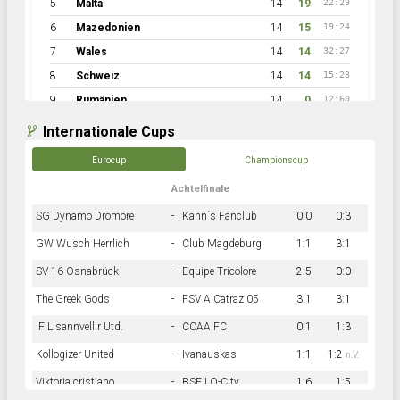
5
Malta
14
19
22:29
6
Mazedonien
14
15
19:24
7
Wales
14
14
32:27
8
Schweiz
14
14
15:23
9
Rumänien
14
0
12:60
Internationale Cups
Eurocup
Championscup
Achtelfinale
SG Dynamo Dromore
-
Kahn´s Fanclub
0:0
0:3
GW Wusch Herrlich
-
Club Magdeburg
1:1
3:1
SV 16 Osnabrück
-
Equipe Tricolore
2:5
0:0
The Greek Gods
-
FSV AlCatraz 05
3:1
3:1
IF Lisannvellir Utd.
-
CCAA FC
0:1
1:3
Kollogizer United
-
Ivanauskas
1:1
1:2
n.V.
Viktoria cristiano
-
BSF LO-City
1:6
1:5