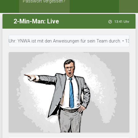
Passwort vergessen?
2-Min-Man: Live
13:41 Uhr
hr: YNWA ist mit den Anweisungen für sein Team durch. • 13:39 Uhr: 1 FC