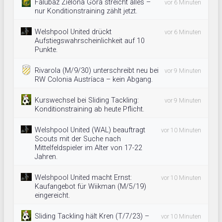
Falubaz Zielona Gora streicht alles –
vor 6 Minuten
nur Konditionstraining zählt jetzt.
Welshpool United drückt
vor 6 Minuten
Aufstiegswahrscheinlichkeit auf 10
Punkte.
Rivarola (M/9/30) unterschreibt neu bei
vor 9 Minuten
RW Colonia Austríaca – kein Abgang.
Kurswechsel bei Sliding Tackling:
vor 9 Minuten
Konditionstraining ab heute Pflicht.
Welshpool United (WAL) beauftragt
vor 10 Minuten
Scouts mit der Suche nach
Mittelfeldspieler im Alter von 17-22
Jahren.
Welshpool United macht Ernst:
vor 10 Minuten
Kaufangebot für Wiikman (M/5/19)
eingereicht.
Sliding Tackling hält Kren (T/7/23) –
vor 10 Minuten