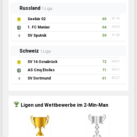
Russland
1.Liga
Seebär 02
65
87:16
1
1. FC Maniac
64
94:25
2
SV Sputnik
59
91:26
3
Schweiz
1.Liga
SV 16 Osnabrück
72
94:21
1
AS Cinq Étoiles
71
99:21
2
SV Dortmund
61
85:27
3
Ligen und Wettbewerbe im 2-Min-Man