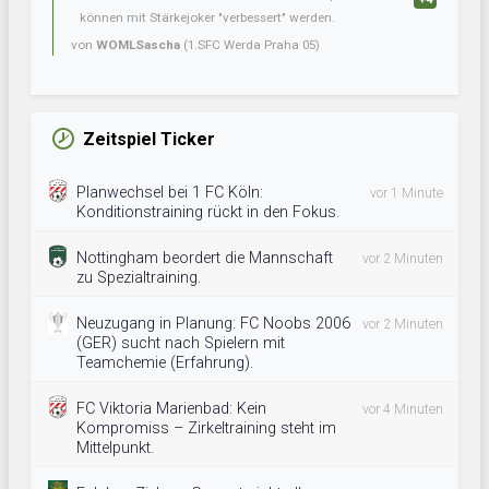
können mit Stärkejoker "verbessert" werden.
von
WOMLSascha
(1.SFC Werda Praha 05)
Zeitspiel Ticker
Planwechsel bei 1 FC Köln:
vor 1 Minute
Konditionstraining rückt in den Fokus.
Nottingham beordert die Mannschaft
vor 2 Minuten
zu Spezialtraining.
Neuzugang in Planung: FC Noobs 2006
vor 2 Minuten
(GER) sucht nach Spielern mit
Teamchemie (Erfahrung).
FC Viktoria Marienbad: Kein
vor 4 Minuten
Kompromiss – Zirkeltraining steht im
Mittelpunkt.