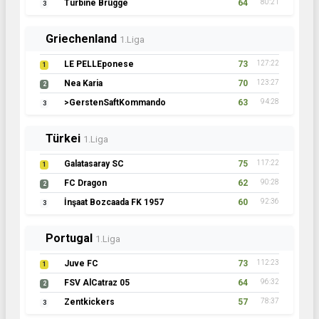
Turbine Brügge
64
80:21
3
Griechenland
1.Liga
LE PELLEponese
73
127:22
1
Nea Karia
70
123:27
2
>GerstenSaftKommando
63
94:28
3
Türkei
1.Liga
Galatasaray SC
75
117:22
1
FC Dragon
62
90:28
2
İnşaat Bozcaada FK 1957
60
92:36
3
Portugal
1.Liga
Juve FC
73
112:23
1
FSV AlCatraz 05
64
96:32
2
Zentkickers
57
78:37
3