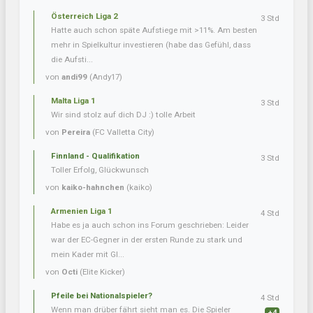
Österreich Liga 2
3 Std
Hatte auch schon späte Aufstiege mit >11%. Am besten
mehr in Spielkultur investieren (habe das Gefühl, dass
die Aufsti...
von
andi99
(Andy17)
Malta Liga 1
3 Std
Wir sind stolz auf dich DJ :) tolle Arbeit
von
Pereira
(FC Valletta City)
Finnland - Qualifikation
3 Std
Toller Erfolg, Glückwunsch
von
kaiko-hahnchen
(kaiko)
Armenien Liga 1
4 Std
Habe es ja auch schon ins Forum geschrieben: Leider
war der EC-Gegner in der ersten Runde zu stark und
mein Kader mit Gl...
von
Octi
(Elite Kicker)
Pfeile bei Nationalspieler?
4 Std
Wenn man drüber fährt sieht man es. Die Spieler
+4