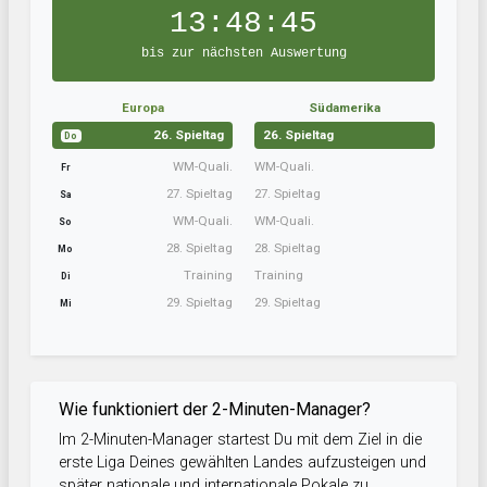
13:48:44
bis zur nächsten Auswertung
Europa
Südamerika
26. Spieltag
26. Spieltag
Do
WM-Quali.
WM-Quali.
Fr
27. Spieltag
27. Spieltag
Sa
WM-Quali.
WM-Quali.
So
28. Spieltag
28. Spieltag
Mo
Training
Training
Di
29. Spieltag
29. Spieltag
Mi
Wie funktioniert der 2-Minuten-Manager?
Im 2-Minuten-Manager startest Du mit dem Ziel in die
erste Liga Deines gewählten Landes aufzusteigen und
später nationale und internationale Pokale zu