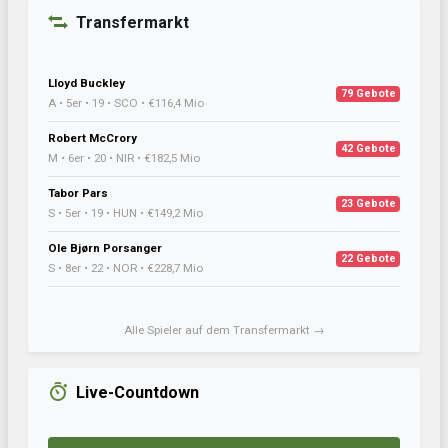
Transfermarkt
Lloyd Buckley
79 Gebote
A • 5er • 19 • SCO • €116,4 Mio
Robert McCrory
42 Gebote
M • 6er • 20 • NIR • €182,5 Mio
Tabor Pars
23 Gebote
S • 5er • 19 • HUN • €149,2 Mio
Ole Bjørn Porsanger
22 Gebote
S • 8er • 22 • NOR • €228,7 Mio
Alle Spieler auf dem Transfermarkt →
Live-Countdown