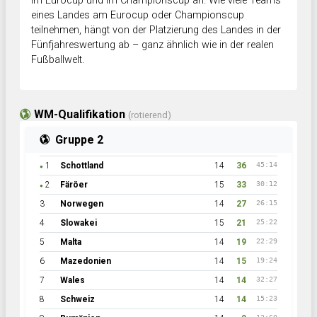
im Eurocup und im Championscup an. Wie viele Teams
eines Landes am Eurocup oder Championscup
teilnehmen, hängt von der Platzierung des Landes in der
Fünfjahreswertung ab – ganz ähnlich wie in der realen
Fußballwelt.
WM-Qualifikation
(rotierend)
Gruppe 2
1
Schottland
14
36
45:14
●
2
Färöer
15
33
30:12
●
3
Norwegen
14
27
26:15
4
Slowakei
15
21
25:22
5
Malta
14
19
22:29
6
Mazedonien
14
15
19:24
7
Wales
14
14
32:27
8
Schweiz
14
14
15:23