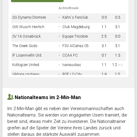
Achtelfinale
SG Dynamo Dromore
-
Kahn´s Fanclub
0:0
0:3
GW Wusch Herrlich
-
Club Magdeburg
1:1
3:1
SV 16 Osnabrück
-
Equipe Tricolore
2:5
0:0
The Greek Gods
-
FSV AlCatraz 05
3:1
3:1
IF Lisannvellir Utd.
-
CCAA FC
0:1
1:3
Kollogizer United
-
Ivanauskas
1:1
1:2
n.V.
Viktoria cristiano
-
BSF LO-City
1:6
1:5
Hnk Rama
-
Südstadkicker
0:1
2:2
Nationalteams im 2-Min-Man
Im 2-Min-Man gibt es neben den Vereinsmannschaften auch
Nationalteams. Sie werden von engagierten Usern trainiert, die
bereit sind, etwas mehr Zeit zu investieren. Die Nationaltrainer
greifen auf die Spieler der Vereine ihres Landes zurück und
stellen daraus die stärkste Auswahl zusammen.