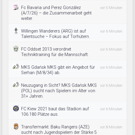
Fc Bavaria und Perez González
vor 5 Minuten
(A/7/26) – die Zusammenarbeit geht
weiter.
Willingen Wanderers (ARG) ist auf
vor 6 Minuten
Talentsuche – Fokus auf Torhütern.
FC Oddset 2013 verordnet
vor 6 Minuten
Techniktraining für die Mannschaft.
MKS Gdańsk MKS gibt ein Angebot für
vor 6 Minuten
Serhan (M/8/34) ab.
Neuzugang in Sicht? MKS Gdańsk MKS
vor 6 Minuten
(POL) sucht nach Spielern im Alter von
31+ Jahren.
FC Kiew 2021 baut das Stadion auf
vor 6 Minuten
106.180 Plätze aus.
Transfermarkt: Baku Rangers (AZE)
vor 8 Minuten
sucht nach Jugendspielern der Stärke 5