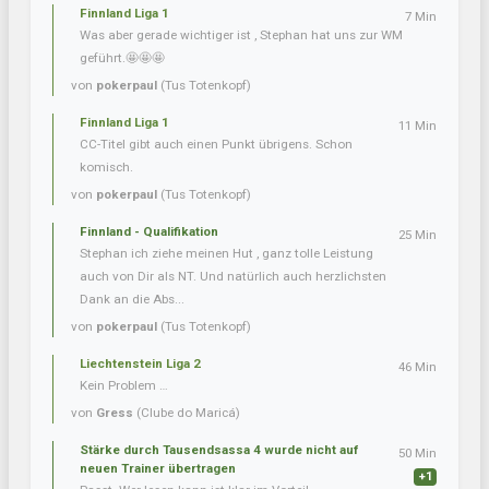
Finnland Liga 1
7 Min
Was aber gerade wichtiger ist , Stephan hat uns zur WM
geführt.🤩🤩🤩
von
pokerpaul
(Tus Totenkopf)
Finnland Liga 1
11 Min
CC-Titel gibt auch einen Punkt übrigens. Schon
komisch.
von
pokerpaul
(Tus Totenkopf)
Finnland - Qualifikation
25 Min
Stephan ich ziehe meinen Hut , ganz tolle Leistung
auch von Dir als NT. Und natürlich auch herzlichsten
Dank an die Abs...
von
pokerpaul
(Tus Totenkopf)
Liechtenstein Liga 2
46 Min
Kein Problem …
von
Gress
(Clube do Maricá)
Stärke durch Tausendsassa 4 wurde nicht auf
50 Min
neuen Trainer übertragen
+1