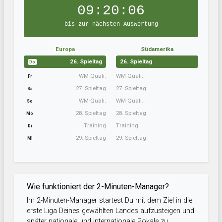
09:20:06
bis zur nächsten Auswertung
Europa
Südamerika
26. Spieltag
26. Spieltag
Do
WM-Quali.
WM-Quali.
Fr
27. Spieltag
27. Spieltag
Sa
WM-Quali.
WM-Quali.
So
28. Spieltag
28. Spieltag
Mo
Training
Training
Di
29. Spieltag
29. Spieltag
Mi
Wie funktioniert der 2-Minuten-Manager?
Im 2-Minuten-Manager startest Du mit dem Ziel in die
erste Liga Deines gewählten Landes aufzusteigen und
später nationale und internationale Pokale zu