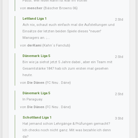
Passt. Wer lesen kann ist klar im Vorteil
von
mencher
(Bäscher Browns 06)
Lettland Liga 1
2 Std
Ach nix, schaut euch einfach mal die Aufstellungen und
Einsätze der letzten beiden Spiele dieses "neuen"
Managers an. ;...
von
derKami
(Kahn´s Fanclub)
Dänemark Liga 5
2 Std
Bin wie ja siehst jetzt 5 Jahre dabei , aber ein Team mit
Gesamtstärke 1847 hab ich zum ersten mal gesehen
heute.
von
Die Dänen
(FC Neu . Däne)
Dänemark Liga 5
2 Std
In Paraguay.
von
Die Dänen
(FC Neu . Däne)
Schottland Liga 1
3 Std
Hat jemand schon Lehrgänge & Prüfungen gemacht?
Ich checks noch nicht ganz. Mit was bezahle ich denn
da?