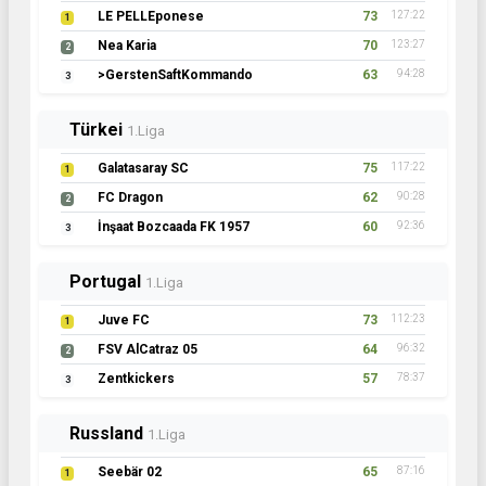
LE PELLEponese
73
127:22
1
Nea Karia
70
123:27
2
>GerstenSaftKommando
63
94:28
3
Türkei
1.Liga
Galatasaray SC
75
117:22
1
FC Dragon
62
90:28
2
İnşaat Bozcaada FK 1957
60
92:36
3
Portugal
1.Liga
Juve FC
73
112:23
1
FSV AlCatraz 05
64
96:32
2
Zentkickers
57
78:37
3
Russland
1.Liga
Seebär 02
65
87:16
1