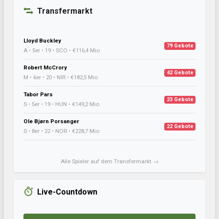
Transfermarkt
Lloyd Buckley
79 Gebote
A • 5er • 19 • SCO • €116,4 Mio
Robert McCrory
42 Gebote
M • 6er • 20 • NIR • €182,5 Mio
Tabor Pars
23 Gebote
S • 5er • 19 • HUN • €149,2 Mio
Ole Bjørn Porsanger
22 Gebote
S • 8er • 22 • NOR • €228,7 Mio
Alle Spieler auf dem Transfermarkt →
Live-Countdown