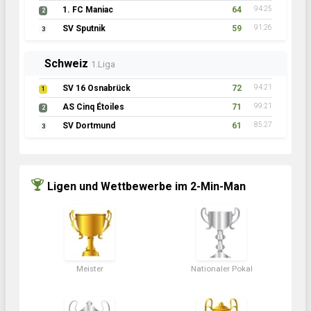
1. FC Maniac
64
94:25
2
SV Sputnik
59
91:26
3
Schweiz
1.Liga
SV 16 Osnabrück
72
94:21
1
AS Cinq Étoiles
71
99:21
2
SV Dortmund
61
85:27
3
Ligen und Wettbewerbe im 2-Min-Man
Meister
Nationaler Pokal