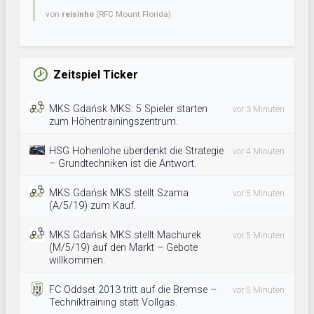
von
reisinho
(RFC Mount Florida)
Zeitspiel Ticker
MKS Gdańsk MKS: 5 Spieler starten
vor 3 Minuten
zum Höhentrainingszentrum.
HSG Hohenlohe überdenkt die Strategie
vor 4 Minuten
– Grundtechniken ist die Antwort.
MKS Gdańsk MKS stellt Szama
vor 5 Minuten
(A/5/19) zum Kauf.
MKS Gdańsk MKS stellt Machurek
vor 5 Minuten
(M/5/19) auf den Markt – Gebote
willkommen.
FC Oddset 2013 tritt auf die Bremse –
vor 5 Minuten
Techniktraining statt Vollgas.