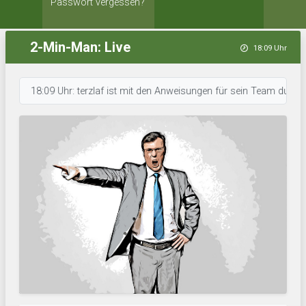
Passwort vergessen?
2-Min-Man: Live
18:09 Uhr
18:09 Uhr: terzlaf ist mit den Anweisungen für sein Team durch. • 18:0