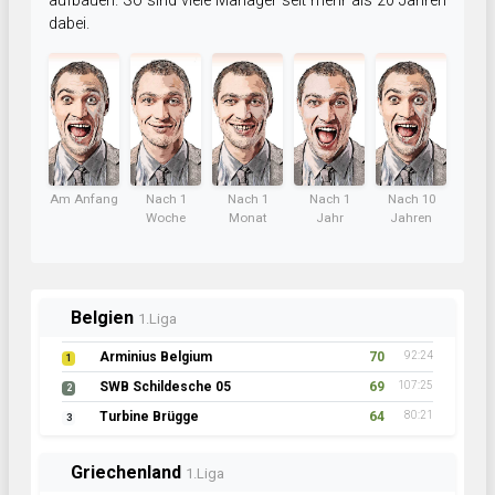
aufbauen. So sind viele Manager seit mehr als 20 Jahren
dabei.
Am Anfang
Nach 1
Nach 1
Nach 1
Nach 10
Woche
Monat
Jahr
Jahren
Belgien
1.Liga
Arminius Belgium
70
92:24
1
SWB Schildesche 05
69
107:25
2
Turbine Brügge
64
80:21
3
Griechenland
1.Liga