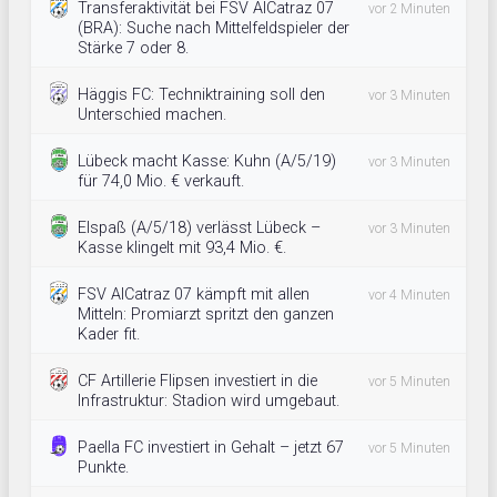
Transferaktivität bei FSV AlCatraz 07
vor 2 Minuten
(BRA): Suche nach Mittelfeldspieler der
Stärke 7 oder 8.
Häggis FC: Techniktraining soll den
vor 3 Minuten
Unterschied machen.
Lübeck macht Kasse: Kuhn (A/5/19)
vor 3 Minuten
für 74,0 Mio. € verkauft.
Elspaß (A/5/18) verlässt Lübeck –
vor 3 Minuten
Kasse klingelt mit 93,4 Mio. €.
FSV AlCatraz 07 kämpft mit allen
vor 4 Minuten
Mitteln: Promiarzt spritzt den ganzen
Kader fit.
CF Artillerie Flipsen investiert in die
vor 5 Minuten
Infrastruktur: Stadion wird umgebaut.
Paella FC investiert in Gehalt – jetzt 67
vor 5 Minuten
Punkte.