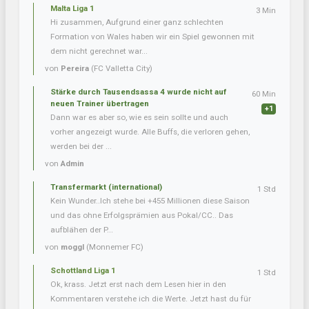
Malta Liga 1
3 Min
Hi zusammen, Aufgrund einer ganz schlechten
Formation von Wales haben wir ein Spiel gewonnen mit
dem nicht gerechnet war...
von
Pereira
(FC Valletta City)
Stärke durch Tausendsassa 4 wurde nicht auf
60 Min
neuen Trainer übertragen
+1
Dann war es aber so, wie es sein sollte und auch
vorher angezeigt wurde. Alle Buffs, die verloren gehen,
werden bei der ...
von
Admin
Transfermarkt (international)
1 Std
Kein Wunder..Ich stehe bei +455 Millionen diese Saison
und das ohne Erfolgsprämien aus Pokal/CC.. Das
aufblähen der P...
von
moggl
(Monnemer FC)
Schottland Liga 1
1 Std
Ok, krass. Jetzt erst nach dem Lesen hier in den
Kommentaren verstehe ich die Werte. Jetzt hast du für