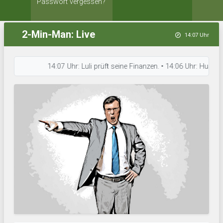
Passwort vergessen?
2-Min-Man: Live
14:07 Uhr
14:07 Uhr: Luli prüft seine Finanzen. • 14:06 Uhr: Humba Täte