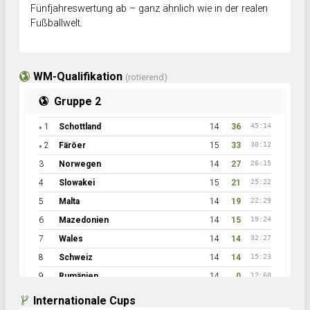
Fünfjahreswertung ab – ganz ähnlich wie in der realen
Fußballwelt.
WM-Qualifikation
(rotierend)
Gruppe 2
1
Schottland
14
36
45:14
●
2
Färöer
15
33
30:12
●
3
Norwegen
14
27
26:15
4
Slowakei
15
21
25:22
5
Malta
14
19
22:29
6
Mazedonien
14
15
19:24
7
Wales
14
14
32:27
8
Schweiz
14
14
15:23
9
Rumänien
14
0
12:60
Internationale Cups