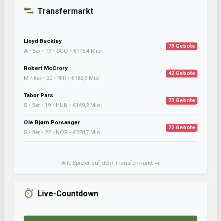
Transfermarkt
Lloyd Buckley
79 Gebote
A • 5er • 19 • SCO • €116,4 Mio
Robert McCrory
42 Gebote
M • 6er • 20 • NIR • €182,5 Mio
Tabor Pars
23 Gebote
S • 5er • 19 • HUN • €149,2 Mio
Ole Bjørn Porsanger
22 Gebote
S • 8er • 22 • NOR • €228,7 Mio
Alle Spieler auf dem Transfermarkt →
Live-Countdown