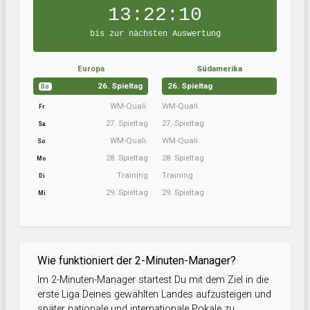
13:22:10
bis zur nächsten Auswertung
Europa
Südamerika
26. Spieltag
26. Spieltag
Do
WM-Quali.
WM-Quali.
Fr
27. Spieltag
27. Spieltag
Sa
WM-Quali.
WM-Quali.
So
28. Spieltag
28. Spieltag
Mo
Training
Training
Di
29. Spieltag
29. Spieltag
Mi
Wie funktioniert der 2-Minuten-Manager?
Im 2-Minuten-Manager startest Du mit dem Ziel in die
erste Liga Deines gewählten Landes aufzusteigen und
später nationale und internationale Pokale zu