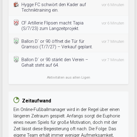
Hygge FC schwört den Kader auf
vor 6 Minuten
Techniktraining ein.
CF Artillerie Flipsen macht Tapia
vor 6 Minuten
(S/7/23) zum Langzeitprojekt.
Ballon D´ or 90 öffnet die Tür für
vor 7 Minuten
Gramsci (T/7/27) – Verkauf geplant.
Ballon D´ or 90 stärkt den Verein –
vor 7 Minuten
Gehalt steht auf 64.
Aktivitäten aus allen Ligen
Zeitaufwand
Ein Online-Fußballmanager wird in der Regel über einen
längeren Zeitraum gespielt. Anfangs sorgt die Euphorie
eines neuen Spiels für große Motivation, doch mit der
Zeit lässt diese Begeisterung oft nach. Die Folge: Das
eigene Team erhält immer weniger Aufmerksamkeit,