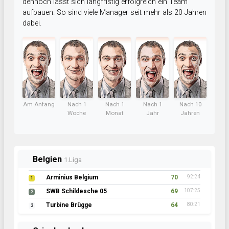
dennoch lässt sich langfristig erfolgreich ein Team
aufbauen. So sind viele Manager seit mehr als 20 Jahren
dabei.
Am Anfang
Nach 1
Nach 1
Nach 1
Nach 10
Woche
Monat
Jahr
Jahren
Belgien
1.Liga
Arminius Belgium
70
92:24
1
SWB Schildesche 05
69
107:25
2
Turbine Brügge
64
80:21
3