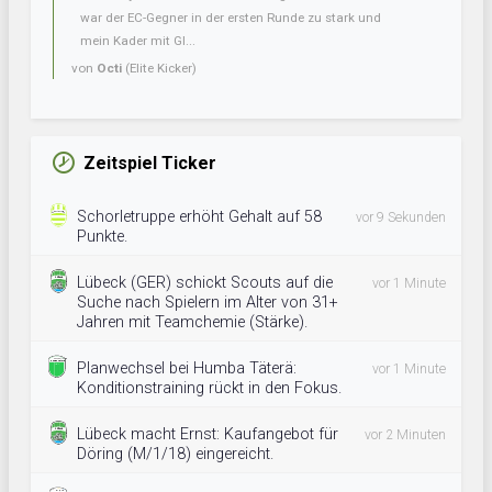
war der EC-Gegner in der ersten Runde zu stark und
mein Kader mit Gl...
von
Octi
(Elite Kicker)
Zeitspiel Ticker
Schorletruppe erhöht Gehalt auf 58
vor 9 Sekunden
Punkte.
Lübeck (GER) schickt Scouts auf die
vor 1 Minute
Suche nach Spielern im Alter von 31+
Jahren mit Teamchemie (Stärke).
Planwechsel bei Humba Täterä:
vor 1 Minute
Konditionstraining rückt in den Fokus.
Lübeck macht Ernst: Kaufangebot für
vor 2 Minuten
Döring (M/1/18) eingereicht.