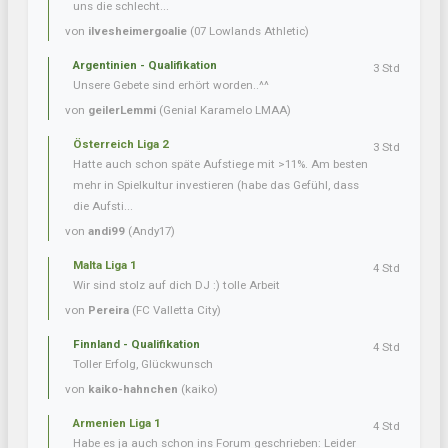
uns die schlecht...
von
ilvesheimergoalie
(07 Lowlands Athletic)
Argentinien - Qualifikation
3 Std
Unsere Gebete sind erhört worden..^^
von
geilerLemmi
(Genial Karamelo LMAA)
Österreich Liga 2
3 Std
Hatte auch schon späte Aufstiege mit >11%. Am besten
mehr in Spielkultur investieren (habe das Gefühl, dass
die Aufsti...
von
andi99
(Andy17)
Malta Liga 1
4 Std
Wir sind stolz auf dich DJ :) tolle Arbeit
von
Pereira
(FC Valletta City)
Finnland - Qualifikation
4 Std
Toller Erfolg, Glückwunsch
von
kaiko-hahnchen
(kaiko)
Armenien Liga 1
4 Std
Habe es ja auch schon ins Forum geschrieben: Leider