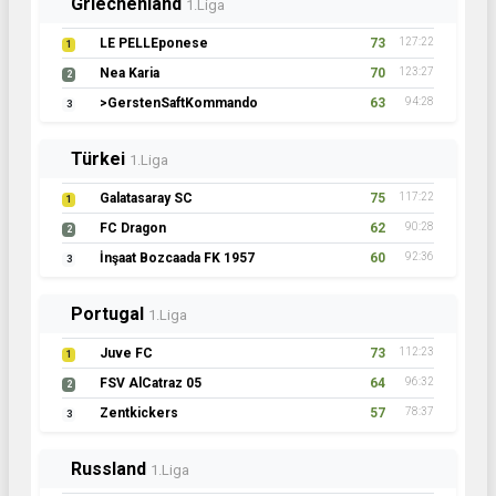
Griechenland
1.Liga
LE PELLEponese
73
127:22
1
Nea Karia
70
123:27
2
>GerstenSaftKommando
63
94:28
3
Türkei
1.Liga
Galatasaray SC
75
117:22
1
FC Dragon
62
90:28
2
İnşaat Bozcaada FK 1957
60
92:36
3
Portugal
1.Liga
Juve FC
73
112:23
1
FSV AlCatraz 05
64
96:32
2
Zentkickers
57
78:37
3
Russland
1.Liga