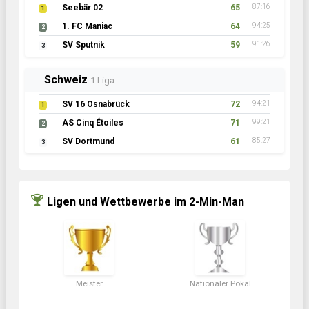
Seebär 02
65
87:16
1
1. FC Maniac
64
94:25
2
SV Sputnik
59
91:26
3
Schweiz
1.Liga
SV 16 Osnabrück
72
94:21
1
AS Cinq Étoiles
71
99:21
2
SV Dortmund
61
85:27
3
Ligen und Wettbewerbe im 2-Min-Man
Meister
Nationaler Pokal