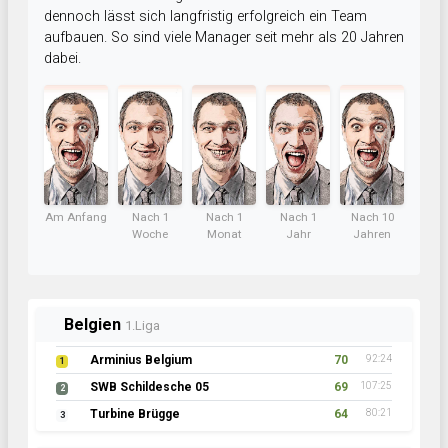
dennoch lässt sich langfristig erfolgreich ein Team
aufbauen. So sind viele Manager seit mehr als 20 Jahren
dabei.
Am Anfang
Nach 1
Nach 1
Nach 1
Nach 10
Woche
Monat
Jahr
Jahren
Belgien
1.Liga
Arminius Belgium
70
92:24
1
SWB Schildesche 05
69
107:25
2
Turbine Brügge
64
80:21
3