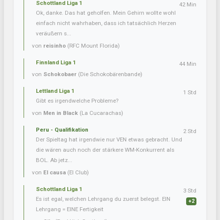
Schottland Liga 1
42 Min
Ok, danke. Das hat geholfen. Mein Gehirn wollte wohl
einfach nicht wahrhaben, dass ich tatsächlich Herzen
veräußern s...
von
reisinho
(RFC Mount Florida)
Finnland Liga 1
44 Min
von
Schokobaer
(Die Schokobärenbande)
Lettland Liga 1
1 Std
Gibt es irgendwelche Probleme?
von
Men in Black
(La Cucarachas)
Peru - Qualifikation
2 Std
Der Spieltag hat irgendwie nur VEN etwas gebracht. Und
die wären auch noch der stärkere WM-Konkurrent als
BOL. Ab jetz...
von
El causa
(El Club)
Schottland Liga 1
3 Std
Es ist egal, welchen Lehrgang du zuerst belegst. EIN
+2
Lehrgang = EINE Fertigkeit