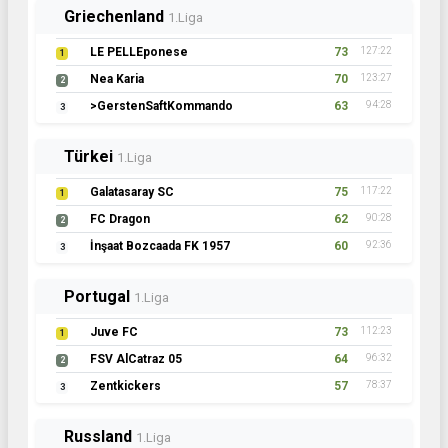
Griechenland
1.Liga
LE PELLEponese
73
127:22
1
Nea Karia
70
123:27
2
>GerstenSaftKommando
63
94:28
3
Türkei
1.Liga
Galatasaray SC
75
117:22
1
FC Dragon
62
90:28
2
İnşaat Bozcaada FK 1957
60
92:36
3
Portugal
1.Liga
Juve FC
73
112:23
1
FSV AlCatraz 05
64
96:32
2
Zentkickers
57
78:37
3
Russland
1.Liga