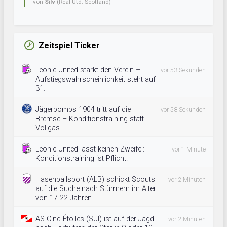
von
Silv
(Real Utd. Scotland)
Zeitspiel Ticker
Leonie United stärkt den Verein –
vor 53 Sekunden
Aufstiegswahrscheinlichkeit steht auf
31.
Jägerbombs 1904 tritt auf die
vor 58 Sekunden
Bremse – Konditionstraining statt
Vollgas.
Leonie United lässt keinen Zweifel:
vor 1 Minute
Konditionstraining ist Pflicht.
Hasenballsport (ALB) schickt Scouts
vor 2 Minuten
auf die Suche nach Stürmern im Alter
von 17-22 Jahren.
AS Cinq Étoiles (SUI) ist auf der Jagd
vor 2 Minuten