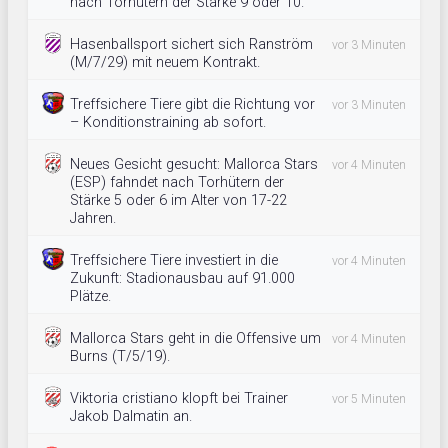
nach Torhütern der Stärke 9 oder 10.
Hasenballsport sichert sich Ranström
vor 3 Minuten
(M/7/29) mit neuem Kontrakt.
Treffsichere Tiere gibt die Richtung vor
vor 3 Minuten
– Konditionstraining ab sofort.
Neues Gesicht gesucht: Mallorca Stars
vor 4 Minuten
(ESP) fahndet nach Torhütern der
Stärke 5 oder 6 im Alter von 17-22
Jahren.
Treffsichere Tiere investiert in die
vor 4 Minuten
Zukunft: Stadionausbau auf 91.000
Plätze.
Mallorca Stars geht in die Offensive um
vor 4 Minuten
Burns (T/5/19).
Viktoria cristiano klopft bei Trainer
vor 5 Minuten
Jakob Dalmatin an.