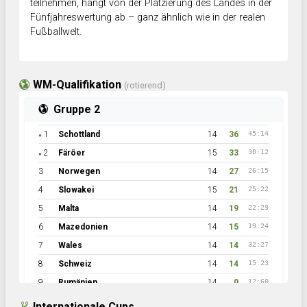
teilnehmen, hängt von der Platzierung des Landes in der
Fünfjahreswertung ab – ganz ähnlich wie in der realen
Fußballwelt.
WM-Qualifikation
(rotierend)
Gruppe 2
1
Schottland
14
36
45:14
●
2
Färöer
15
33
30:12
●
3
Norwegen
14
27
26:15
4
Slowakei
15
21
25:22
5
Malta
14
19
22:29
6
Mazedonien
14
15
19:24
7
Wales
14
14
32:27
8
Schweiz
14
14
15:23
9
Rumänien
14
0
12:60
Internationale Cups