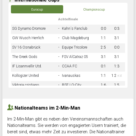
Eurocup
Championscup
Achtelfinale
SG Dynamo Dromore
-
Kahn´s Fanclub
0:0
0:3
GW Wusch Herrlich
-
Club Magdeburg
1:1
3:1
SV 16 Osnabrück
-
Equipe Tricolore
2:5
0:0
The Greek Gods
-
FSV AlCatraz 05
3:1
3:1
IF Lisannvellir Utd.
-
CCAA FC
0:1
1:3
Kollogizer United
-
Ivanauskas
1:1
1:2
n.V.
Viktoria cristiano
-
BSF LO-City
1:6
1:5
Hnk Rama
-
Südstadkicker
0:1
2:2
Nationalteams im 2-Min-Man
Im 2-Min-Man gibt es neben den Vereinsmannschaften auch
Nationalteams. Sie werden von engagierten Usern trainiert, die
bereit sind, etwas mehr Zeit zu investieren. Die Nationaltrainer