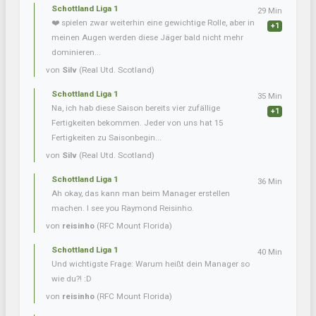
Schottland Liga 1
29 Min
❤️ spielen zwar weiterhin eine gewichtige Rolle, aber in
+1
meinen Augen werden diese Jäger bald nicht mehr
dominieren...
von
Silv
(Real Utd. Scotland)
Schottland Liga 1
35 Min
Na, ich hab diese Saison bereits vier zufällige
+1
Fertigkeiten bekommen. Jeder von uns hat 15
Fertigkeiten zu Saisonbegin...
von
Silv
(Real Utd. Scotland)
Schottland Liga 1
36 Min
Ah okay, das kann man beim Manager erstellen
machen. I see you Raymond Reisinho.
von
reisinho
(RFC Mount Florida)
Schottland Liga 1
40 Min
Und wichtigste Frage: Warum heißt dein Manager so
wie du?! :D
von
reisinho
(RFC Mount Florida)