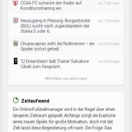
CCAA FC schwört den Kader auf
vor 7 Minuten
Konditionstraining ein.
Neuzugang in Planung: Burgasböcke
vor 7 Minuten
(BUL) sucht nach Jugendspielern der
Stärke 5 oder 6.
Chupacapras zieht die Notbremse – ein
vor 9 Minuten
Spieler sofort geheilt.
TJ Dreamteam lädt Trainer Salvatore
vor 9 Minuten
Cibelli zum Gespräch.
Aktivitäten aus allen Ligen
Zeitaufwand
Ein Online-Fußballmanager wird in der Regel über einen
längeren Zeitraum gespielt. Anfangs sorgt die Euphorie
eines neuen Spiels für große Motivation, doch mit der
Zeit lässt diese Begeisterung oft nach. Die Folge: Das