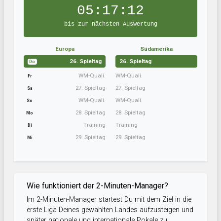
05:17:11
bis zur nächsten Auswertung
Europa
Südamerika
26. Spieltag
26. Spieltag
Do
WM-Quali.
WM-Quali.
Fr
27. Spieltag
27. Spieltag
Sa
WM-Quali.
WM-Quali.
So
28. Spieltag
28. Spieltag
Mo
Training
Training
Di
29. Spieltag
29. Spieltag
Mi
Wie funktioniert der 2-Minuten-Manager?
Im 2-Minuten-Manager startest Du mit dem Ziel in die
erste Liga Deines gewählten Landes aufzusteigen und
später nationale und internationale Pokale zu