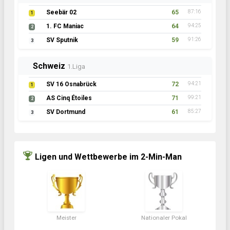
Seebär 02
65
87:16
1
1. FC Maniac
64
94:25
2
SV Sputnik
59
91:26
3
Schweiz
1.Liga
SV 16 Osnabrück
72
94:21
1
AS Cinq Étoiles
71
99:21
2
SV Dortmund
61
85:27
3
Ligen und Wettbewerbe im 2-Min-Man
Meister
Nationaler Pokal