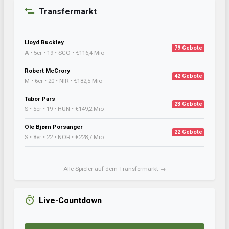
Transfermarkt
Lloyd Buckley
79 Gebote
A • 5er • 19 • SCO • €116,4 Mio
Robert McCrory
42 Gebote
M • 6er • 20 • NIR • €182,5 Mio
Tabor Pars
23 Gebote
S • 5er • 19 • HUN • €149,2 Mio
Ole Bjørn Porsanger
22 Gebote
S • 8er • 22 • NOR • €228,7 Mio
Alle Spieler auf dem Transfermarkt →
Live-Countdown