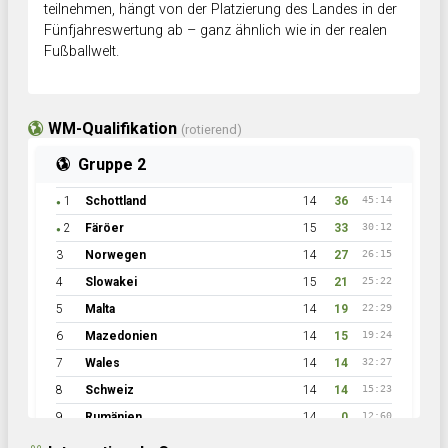
teilnehmen, hängt von der Platzierung des Landes in der
Fünfjahreswertung ab – ganz ähnlich wie in der realen
Fußballwelt.
WM-Qualifikation
(rotierend)
Gruppe 2
1
Schottland
14
36
45:14
●
2
Färöer
15
33
30:12
●
3
Norwegen
14
27
26:15
4
Slowakei
15
21
25:22
5
Malta
14
19
22:29
6
Mazedonien
14
15
19:24
7
Wales
14
14
32:27
8
Schweiz
14
14
15:23
9
Rumänien
14
0
12:60