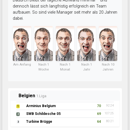
Dadurch bleibt der tägliche Aufwand minimal – und
dennoch lässt sich langfristig erfolgreich ein Team
aufbauen. So sind viele Manager seit mehr als 20 Jahren
dabei.
Am Anfang
Nach 1
Nach 1
Nach 1
Nach 10
Woche
Monat
Jahr
Jahren
Belgien
1.Liga
Arminius Belgium
70
92:24
1
SWB Schildesche 05
69
107:25
2
Turbine Brügge
64
80:21
3