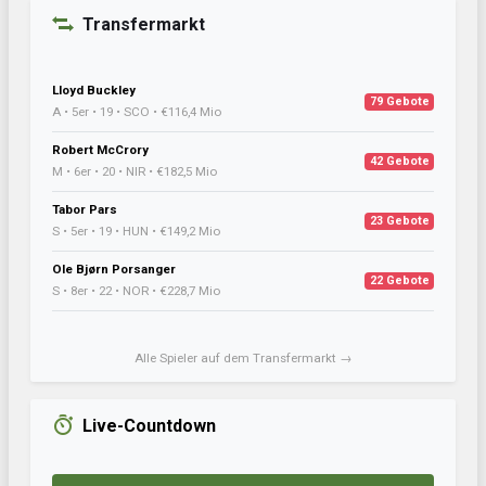
Transfermarkt
Lloyd Buckley
79 Gebote
A • 5er • 19 • SCO • €116,4 Mio
Robert McCrory
42 Gebote
M • 6er • 20 • NIR • €182,5 Mio
Tabor Pars
23 Gebote
S • 5er • 19 • HUN • €149,2 Mio
Ole Bjørn Porsanger
22 Gebote
S • 8er • 22 • NOR • €228,7 Mio
Alle Spieler auf dem Transfermarkt →
Live-Countdown