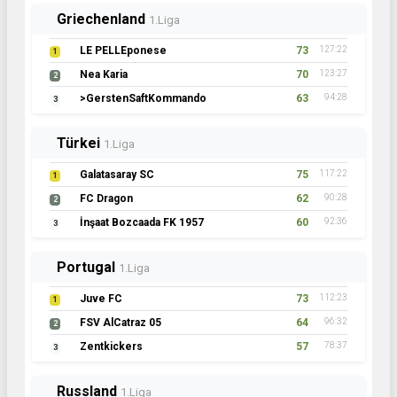
Griechenland
1.Liga
LE PELLEponese
73
127:22
1
Nea Karia
70
123:27
2
>GerstenSaftKommando
63
94:28
3
Türkei
1.Liga
Galatasaray SC
75
117:22
1
FC Dragon
62
90:28
2
İnşaat Bozcaada FK 1957
60
92:36
3
Portugal
1.Liga
Juve FC
73
112:23
1
FSV AlCatraz 05
64
96:32
2
Zentkickers
57
78:37
3
Russland
1.Liga