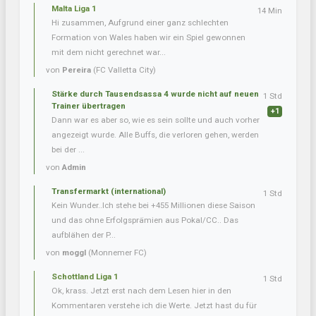
Malta Liga 1
14 Min
Hi zusammen, Aufgrund einer ganz schlechten
Formation von Wales haben wir ein Spiel gewonnen
mit dem nicht gerechnet war...
von
Pereira
(FC Valletta City)
Stärke durch Tausendsassa 4 wurde nicht auf neuen
1 Std
Trainer übertragen
+1
Dann war es aber so, wie es sein sollte und auch vorher
angezeigt wurde. Alle Buffs, die verloren gehen, werden
bei der ...
von
Admin
Transfermarkt (international)
1 Std
Kein Wunder..Ich stehe bei +455 Millionen diese Saison
und das ohne Erfolgsprämien aus Pokal/CC.. Das
aufblähen der P...
von
moggl
(Monnemer FC)
Schottland Liga 1
1 Std
Ok, krass. Jetzt erst nach dem Lesen hier in den
Kommentaren verstehe ich die Werte. Jetzt hast du für