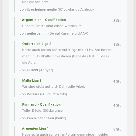
uns die schlecht...
von
ilvesheimergoalie
(07 Lowlands Athletic)
Argentinien - Qualifikation
3 Std
Unsere Gebete sind erhört worden..^^
von
geilerLemmi
(Genial Karamelo LMAA)
Österreich Liga 2
4 Std
Hatte auch schon späte Aufstiege mit >11%. Am besten
mehr in Spielkultur investieren (habe das Gefühl, dass
die Aufsti...
von
andi99
(Andy17)
Malta Liga 1
4 Std
Wir sind stolz auf dich DJ :) tolle Arbeit
von
Pereira
(FC Valletta City)
Finnland - Qualifikation
4 Std
Toller Erfolg, Glückwunsch
von
kaiko-hahnchen
(kaiko)
Armenien Liga 1
5 Std
Habe es ja auch schon ins Forum geschrieben: Leider