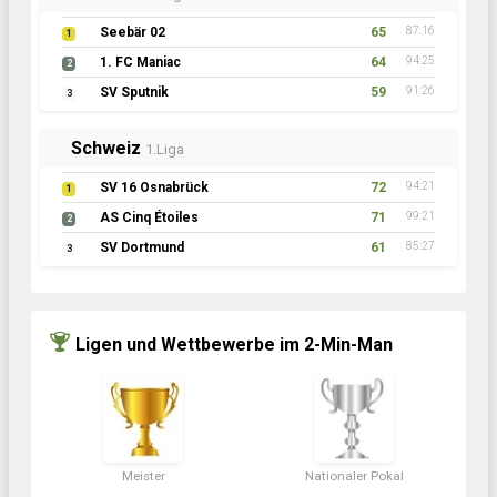
Seebär 02
65
87:16
1
1. FC Maniac
64
94:25
2
SV Sputnik
59
91:26
3
Schweiz
1.Liga
SV 16 Osnabrück
72
94:21
1
AS Cinq Étoiles
71
99:21
2
SV Dortmund
61
85:27
3
Ligen und Wettbewerbe im 2-Min-Man
Meister
Nationaler Pokal