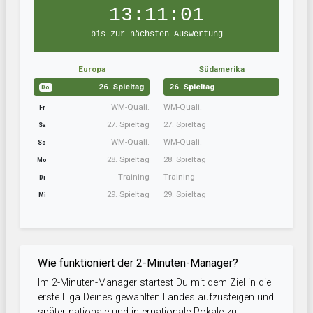
13:11:01
bis zur nächsten Auswertung
Europa
Südamerika
26. Spieltag
26. Spieltag
Do
WM-Quali.
WM-Quali.
Fr
27. Spieltag
27. Spieltag
Sa
WM-Quali.
WM-Quali.
So
28. Spieltag
28. Spieltag
Mo
Training
Training
Di
29. Spieltag
29. Spieltag
Mi
Wie funktioniert der 2-Minuten-Manager?
Im 2-Minuten-Manager startest Du mit dem Ziel in die
erste Liga Deines gewählten Landes aufzusteigen und
später nationale und internationale Pokale zu