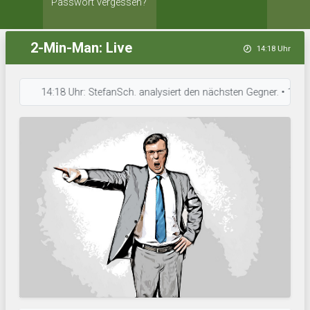
Passwort vergessen?
2-Min-Man: Live
14:18 Uhr
14:18 Uhr: StefanSch. analysiert den nächsten Gegner. • 14:17 Uhr: 1