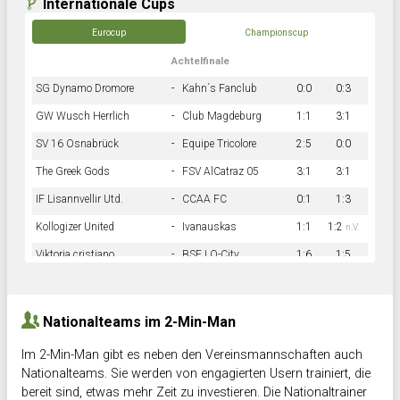
Internationale Cups
Eurocup
Championscup
Achtelfinale
SG Dynamo Dromore
-
Kahn´s Fanclub
0:0
0:3
GW Wusch Herrlich
-
Club Magdeburg
1:1
3:1
SV 16 Osnabrück
-
Equipe Tricolore
2:5
0:0
The Greek Gods
-
FSV AlCatraz 05
3:1
3:1
IF Lisannvellir Utd.
-
CCAA FC
0:1
1:3
Kollogizer United
-
Ivanauskas
1:1
1:2
n.V.
Viktoria cristiano
-
BSF LO-City
1:6
1:5
Hnk Rama
-
Südstadkicker
0:1
2:2
Nationalteams im 2-Min-Man
Im 2-Min-Man gibt es neben den Vereinsmannschaften auch
Nationalteams. Sie werden von engagierten Usern trainiert, die
bereit sind, etwas mehr Zeit zu investieren. Die Nationaltrainer