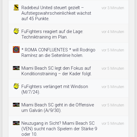
Radebeul United steuert gezielt –
vor 3 Minuten
Aufstiegswahrscheinlichkeit wächst
auf 45 Punkte.
FuFighters reagiert auf die Lage:
vor 4 Minuten
Techniktraining im Plan.
* ROMA CONFLUENTES * will Rodrigo
vor 5 Minuten
Ramírez an die Seitenlinie holen.
Miami Beach SC legt den Fokus auf
vor 5 Minuten
Konditionstraining – der Kader folgt.
FuFighters verlängert mit Windson
vor 5 Minuten
(M/7/24).
Miami Beach SC geht in die Offensive
vor 5 Minuten
um Galván (A/9/30).
Neuzugang in Sicht? Miami Beach SC
vor 5 Minuten
(VEN) sucht nach Spielern der Stärke 9
oder 10.