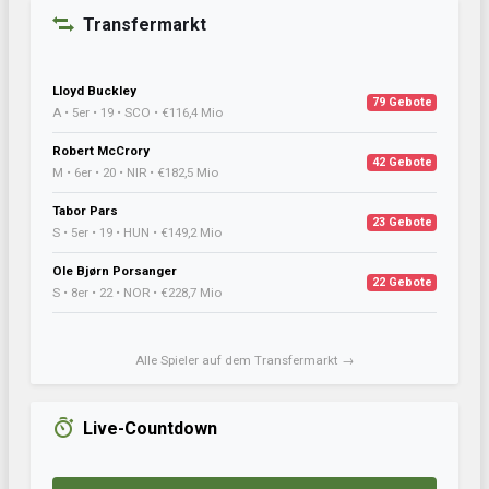
Transfermarkt
Lloyd Buckley
79 Gebote
A • 5er • 19 • SCO • €116,4 Mio
Robert McCrory
42 Gebote
M • 6er • 20 • NIR • €182,5 Mio
Tabor Pars
23 Gebote
S • 5er • 19 • HUN • €149,2 Mio
Ole Bjørn Porsanger
22 Gebote
S • 8er • 22 • NOR • €228,7 Mio
Alle Spieler auf dem Transfermarkt →
Live-Countdown