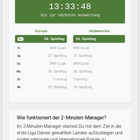
13:33:47
bis zur nächsten Auswertung
Europa
Südamerika
26. Spieltag
26. Spieltag
Do
WM-Quali.
WM-Quali.
Fr
27. Spieltag
27. Spieltag
Sa
WM-Quali.
WM-Quali.
So
28. Spieltag
28. Spieltag
Mo
Training
Training
Di
29. Spieltag
29. Spieltag
Mi
Wie funktioniert der 2-Minuten-Manager?
Im 2-Minuten-Manager startest Du mit dem Ziel in die
erste Liga Deines gewählten Landes aufzusteigen und
später nationale und internationale Pokale zu