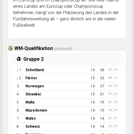
im Eurocup und im Championscup an. Wie viele Teams
eines Landes am Eurocup oder Championscup
teilnehmen, hängt von der Platzierung des Landes in der
Fünfjahreswertung ab – ganz ähnlich wie in der realen
Fußballwelt.
WM-Qualifikation
(rotierend)
Gruppe 2
1
Schottland
14
36
45:14
●
2
Färöer
15
33
30:12
●
3
Norwegen
14
27
26:15
4
Slowakei
15
21
25:22
5
Malta
14
19
22:29
6
Mazedonien
14
15
19:24
7
Wales
14
14
32:27
8
Schweiz
14
14
15:23