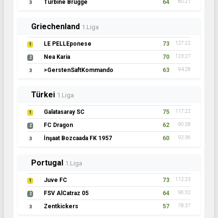
Turbine Brügge
64
80:21
3
Griechenland
1.Liga
LE PELLEponese
73
127:22
1
Nea Karia
70
123:27
2
>GerstenSaftKommando
63
94:28
3
Türkei
1.Liga
Galatasaray SC
75
117:22
1
FC Dragon
62
90:28
2
İnşaat Bozcaada FK 1957
60
92:36
3
Portugal
1.Liga
Juve FC
73
112:23
1
FSV AlCatraz 05
64
96:32
2
Zentkickers
57
78:37
3