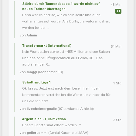
Stärke durch Tausendsassa 4 wurde nicht auf
48 Min
neuen Trainer übertragen
+1
Dann war es aber so, wie es sein sollte und auch
vorher angezeigt wurde. Alle Buffs, die verloren gehen,
werden bei der ...
von
Admin
Transfermarkt (international)
54 Min
Kein Wunder..Ich stehe bei +455 Millionen diese Saison
und das ohne Erfolgsprämien aus Pokal/CC.. Das
aufblähen der P...
von
moggl
(Monnemer FC)
Schottland Liga 1
1 Std
Ok, krass. Jetzt erst nach dem Lesen hier in den
Kommentaren verstehe ich die Werte. Jetzt hast du für
uns die schlecht...
von
ilvesheimergoalie
(07 Lowlands Athletic)
Argentinien - Qualifikation
3 Std
Unsere Gebete sind erhört worden..^^
von
geilerLemmi
(Genial Karamelo LMAA)