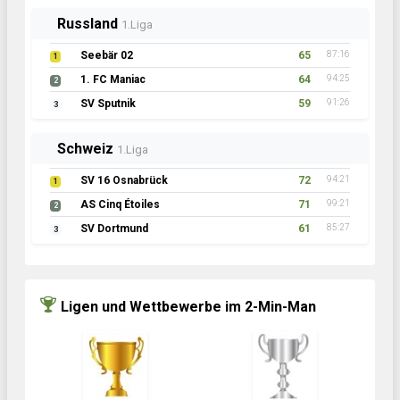
Russland
1.Liga
Seebär 02
65
87:16
1
1. FC Maniac
64
94:25
2
SV Sputnik
59
91:26
3
Schweiz
1.Liga
SV 16 Osnabrück
72
94:21
1
AS Cinq Étoiles
71
99:21
2
SV Dortmund
61
85:27
3
Ligen und Wettbewerbe im 2-Min-Man