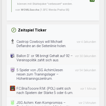
können mit Stärkejoker "verbessert" werden.
von
WOMLSascha
(1.SFC Werda Praha 05)
Zeitspiel Ticker
Castrop Cowboys will Michaél
vor 4 Sekunden
Deflandre an die Seitenlinie holen.
Ballon D´ or 98 bringt Gehalt auf 92 –
vor 30 Sekunden
Vereinspolitik zahlt sich aus.
5 Spieler von JSG AchimUesen
vor 54 Sekunden
reisen zum Trainingslager –
Höhentrainingszentrum.
F.C.BriaTooore R.M. (POL) sieht sich
vor 1 Minute
nach Spielern der Stärke 5 oder 6 um.
JSG Achim: Kein Kompromiss –
vor 2 Minuten