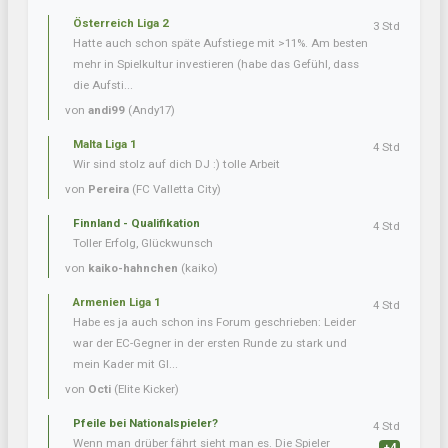
Österreich Liga 2
3 Std
Hatte auch schon späte Aufstiege mit >11%. Am besten
mehr in Spielkultur investieren (habe das Gefühl, dass
die Aufsti...
von
andi99
(Andy17)
Malta Liga 1
4 Std
Wir sind stolz auf dich DJ :) tolle Arbeit
von
Pereira
(FC Valletta City)
Finnland - Qualifikation
4 Std
Toller Erfolg, Glückwunsch
von
kaiko-hahnchen
(kaiko)
Armenien Liga 1
4 Std
Habe es ja auch schon ins Forum geschrieben: Leider
war der EC-Gegner in der ersten Runde zu stark und
mein Kader mit Gl...
von
Octi
(Elite Kicker)
Pfeile bei Nationalspieler?
4 Std
Wenn man drüber fährt sieht man es. Die Spieler
+4