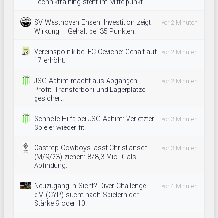
Techniktraining steht im Mittelpunkt.
SV Westhoven Ensen: Investition zeigt
vor 2 Minuten
Wirkung – Gehalt bei 35 Punkten.
Vereinspolitik bei FC Ceviche: Gehalt auf
vor 2 Minuten
17 erhöht.
JSG Achim macht aus Abgängen
vor 2 Minuten
Profit: Transferboni und Lagerplätze
gesichert.
Schnelle Hilfe bei JSG Achim: Verletzter
vor 3 Minuten
Spieler wieder fit.
Castrop Cowboys lässt Christiansen
vor 3 Minuten
(M/9/23) ziehen: 878,3 Mio. € als
Abfindung.
Neuzugang in Sicht? Diver Challenge
vor 4 Minuten
e.V. (CYP) sucht nach Spielern der
Stärke 9 oder 10.