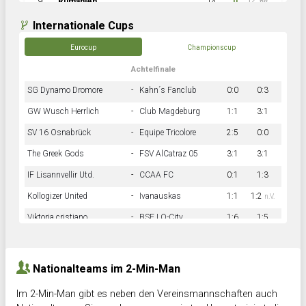
9
Rumänien
14
0
12:60
Internationale Cups
Eurocup
Championscup
Achtelfinale
SG Dynamo Dromore
-
Kahn´s Fanclub
0:0
0:3
GW Wusch Herrlich
-
Club Magdeburg
1:1
3:1
SV 16 Osnabrück
-
Equipe Tricolore
2:5
0:0
The Greek Gods
-
FSV AlCatraz 05
3:1
3:1
IF Lisannvellir Utd.
-
CCAA FC
0:1
1:3
Kollogizer United
-
Ivanauskas
1:1
1:2
n.V.
Viktoria cristiano
-
BSF LO-City
1:6
1:5
Hnk Rama
-
Südstadkicker
0:1
2:2
Nationalteams im 2-Min-Man
Im 2-Min-Man gibt es neben den Vereinsmannschaften auch