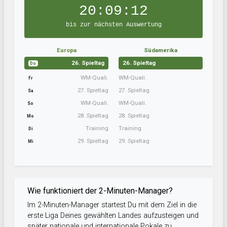
20:09:12
bis zur nächsten Auswertung
Europa
Südamerika
26. Spieltag
26. Spieltag
Do
WM-Quali.
WM-Quali.
Fr
27. Spieltag
27. Spieltag
Sa
WM-Quali.
WM-Quali.
So
28. Spieltag
28. Spieltag
Mo
Training
Training
Di
29. Spieltag
29. Spieltag
Mi
Wie funktioniert der 2-Minuten-Manager?
Im 2-Minuten-Manager startest Du mit dem Ziel in die
erste Liga Deines gewählten Landes aufzusteigen und
später nationale und internationale Pokale zu