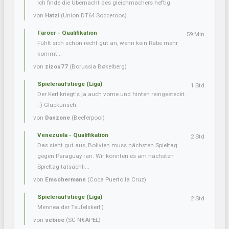
Ich finde die Übernacht des gleichmachers heftig.
von
Hatzi
(Union DT64 Socceroos)
Färöer - Qualifikation
59 Min
Fühlt sich schon recht gut an, wenn kein Rabe mehr
kommt...
von
zizou77
(Borussia Bøkelberg)
Spieleraufstiege (Liga)
1 Std
Der Kerl kriegt's ja auch vorne und hinten reingesteckt.
;-) Glückunsch.
von
Danzone
(Beeferpool)
Venezuela - Qualifikation
2 Std
Das sieht gut aus, Bolivien muss nächsten Spieltag
gegen Paraguay ran. Wir könnten es am nächsten
Spieltag tatsächli...
von
Emschermann
(Coca Puerto la Cruz)
Spieleraufstiege (Liga)
2 Std
Mennea der Teufelskerl:)
von
sebiee
(SC N€APEL)