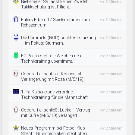
Nietlebener SV lässt keinen Zweifel:
vor 2 Minuten
Taktikschulung ist Pflicht.
Eulers Erben: 12 Spieler starten zum
vor 2 Minuten
Rehazentrum.
Die Pummels (NOR) sucht Verstärkung
vor 2 Minuten
– im Fokus: Stürmern.
FC Pedro stellt die Weichen neu:
vor 2 Minuten
Techniktraining übernimmt.
Cocora f.c. baut auf Kontinuität:
vor 2 Minuten
Verlängerung mit Roza (M/5/19).
1. Fc Kaiserkrone verordnet
vor 2 Minuten
Techniktraining für die Mannschaft.
Cocora f.c. schließt Lücke – Vertrag
vor 2 Minuten
mit Cufré (M/5/19) verlängert.
Neues Programm bei Fotbal Klub
vor 2 Minuten
Sheriff: Grundtechniken steht oben.