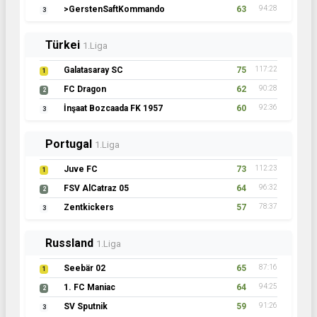
>GerstenSaftKommando
63
94:28
3
Türkei
1.Liga
Galatasaray SC
75
117:22
1
FC Dragon
62
90:28
2
İnşaat Bozcaada FK 1957
60
92:36
3
Portugal
1.Liga
Juve FC
73
112:23
1
FSV AlCatraz 05
64
96:32
2
Zentkickers
57
78:37
3
Russland
1.Liga
Seebär 02
65
87:16
1
1. FC Maniac
64
94:25
2
SV Sputnik
59
91:26
3