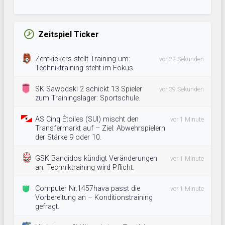
Zeitspiel Ticker
Zentkickers stellt Training um:
vor 22 Sekunden
Techniktraining steht im Fokus.
SK Sawodski 2 schickt 13 Spieler
vor 39 Sekunden
zum Trainingslager: Sportschule.
AS Cinq Étoiles (SUI) mischt den
vor 1 Minute
Transfermarkt auf – Ziel: Abwehrspielern
der Stärke 9 oder 10.
GSK Bandidos kündigt Veränderungen
vor 1 Minute
an: Techniktraining wird Pflicht.
Computer Nr.1457hava passt die
vor 1 Minute
Vorbereitung an – Konditionstraining
gefragt.