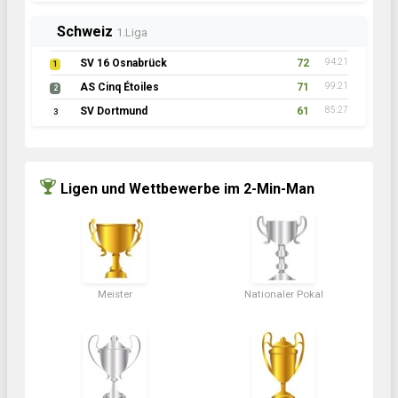
Schweiz
1.Liga
SV 16 Osnabrück
72
94:21
1
AS Cinq Étoiles
71
99:21
2
SV Dortmund
61
85:27
3
Ligen und Wettbewerbe im 2-Min-Man
Meister
Nationaler Pokal