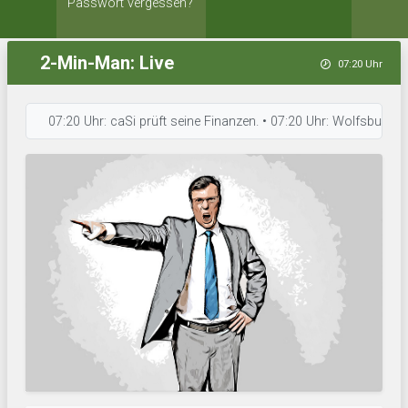
Passwort vergessen?
2-Min-Man: Live
07:20 Uhr
07:20 Uhr: caSi prüft seine Finanzen. • 07:20 Uhr: Wolfsburger Jun