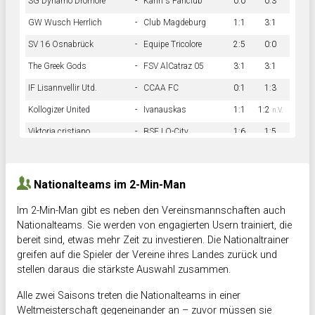
SG Dynamo Dromore
-
Kahn´s Fanclub
0:0
0:3
GW Wusch Herrlich
-
Club Magdeburg
1:1
3:1
SV 16 Osnabrück
-
Equipe Tricolore
2:5
0:0
The Greek Gods
-
FSV AlCatraz 05
3:1
3:1
IF Lisannvellir Utd.
-
CCAA FC
0:1
1:3
Kollogizer United
-
Ivanauskas
1:1
1:2
n.V.
Viktoria cristiano
-
BSF LO-City
1:6
1:5
Hnk Rama
-
Südstadkicker
0:1
2:2
Nationalteams im 2-Min-Man
Im 2-Min-Man gibt es neben den Vereinsmannschaften auch
Nationalteams. Sie werden von engagierten Usern trainiert, die
bereit sind, etwas mehr Zeit zu investieren. Die Nationaltrainer
greifen auf die Spieler der Vereine ihres Landes zurück und
stellen daraus die stärkste Auswahl zusammen.
Alle zwei Saisons treten die Nationalteams in einer
Weltmeisterschaft gegeneinander an – zuvor müssen sie