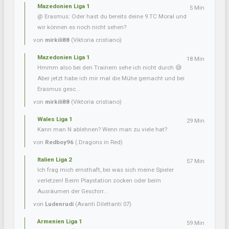
Mazedonien Liga 1
5 Min
@ Erasmus: Oder hast du bereits deine 9.TC Moral und
wir können es noch nicht sehen?
von
mirkili88
(Viktoria cristiano)
Mazedonien Liga 1
18 Min
Hmmm also bei den Trainern sehe ich nicht durch 😅
Aber jetzt habe ich mir mal die Mühe gemacht und bei
Erasmus gesc...
von
mirkili88
(Viktoria cristiano)
Wales Liga 1
29 Min
Kann man N ablehnen? Wenn man zu viele hat?
von
Redboy96
(.Dragons in Red)
Italien Liga 2
57 Min
Ich frag mich ernsthaft, bei was sich meine Spieler
verletzen! Beim Playstation zocken oder beim
Ausräumen der Geschirr...
von
Ludenrudi
(Avanti Dilettanti 07)
Armenien Liga 1
59 Min