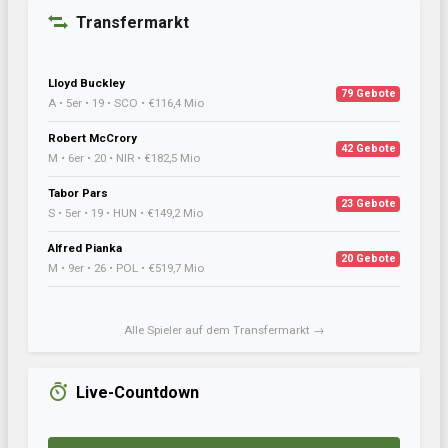
Transfermarkt
Lloyd Buckley
79 Gebote
A • 5er • 19 • SCO • €116,4 Mio
Robert McCrory
42 Gebote
M • 6er • 20 • NIR • €182,5 Mio
Tabor Pars
23 Gebote
S • 5er • 19 • HUN • €149,2 Mio
Alfred Pianka
20 Gebote
M • 9er • 26 • POL • €519,7 Mio
Alle Spieler auf dem Transfermarkt →
Live-Countdown