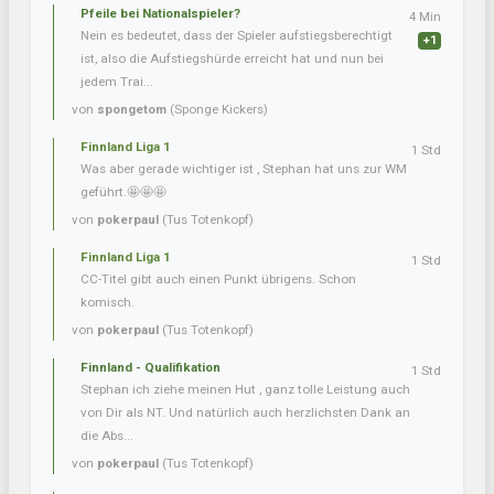
Pfeile bei Nationalspieler?
4 Min
Nein es bedeutet, dass der Spieler aufstiegsberechtigt
+1
ist, also die Aufstiegshürde erreicht hat und nun bei
jedem Trai...
von
spongetom
(Sponge Kickers)
Finnland Liga 1
1 Std
Was aber gerade wichtiger ist , Stephan hat uns zur WM
geführt.🤩🤩🤩
von
pokerpaul
(Tus Totenkopf)
Finnland Liga 1
1 Std
CC-Titel gibt auch einen Punkt übrigens. Schon
komisch.
von
pokerpaul
(Tus Totenkopf)
Finnland - Qualifikation
1 Std
Stephan ich ziehe meinen Hut , ganz tolle Leistung auch
von Dir als NT. Und natürlich auch herzlichsten Dank an
die Abs...
von
pokerpaul
(Tus Totenkopf)