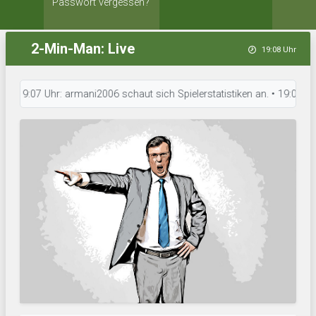
Passwort vergessen?
2-Min-Man: Live
19:08 Uhr
9:07 Uhr: armani2006 schaut sich Spielerstatistiken an. • 19:06 Uhr: Bel