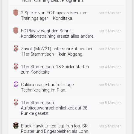
Techniktraining bleibt Programm.
2 Spieler von FC Playaz reisen zum
vor 2 Minuten
Trainingslager – Konditska.
FC Playaz wagt den Schritt:
vor 2 Minuten
Konditionstraining ersetzt alles andere.
Zavoli (M/7/21) unterschreibt neu bei
vor 3 Minuten
11er Stammtisch – kein Abgang.
11er Stammtisch: 13 Spieler starten
vor 4 Minuten
zum Konditska.
Calibra reagiert auf die Lage:
vor 5 Minuten
Techniktraining im Plan.
11er Stammtisch:
vor 5 Minuten
Aufstiegswahrscheinlichkeit auf 38
Punkte gesetzt.
Black Hawk United legt früh los: SK-
vor 5 Minuten
Polster und Eingespieltheit als Lohn.