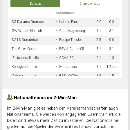
Eurocup
Championscup
Achtelfinale
SG Dynamo Dromore
-
Kahn´s Fanclub
0:0
0:3
GW Wusch Herrlich
-
Club Magdeburg
1:1
3:1
SV 16 Osnabrück
-
Equipe Tricolore
2:5
0:0
The Greek Gods
-
FSV AlCatraz 05
3:1
3:1
IF Lisannvellir Utd.
-
CCAA FC
0:1
1:3
Kollogizer United
-
Ivanauskas
1:1
1:2
n.V.
Viktoria cristiano
-
BSF LO-City
1:6
1:5
Hnk Rama
-
Südstadkicker
0:1
2:2
Nationalteams im 2-Min-Man
Im 2-Min-Man gibt es neben den Vereinsmannschaften auch
Nationalteams. Sie werden von engagierten Usern trainiert, die
bereit sind, etwas mehr Zeit zu investieren. Die Nationaltrainer
greifen auf die Spieler der Vereine ihres Landes zurück und