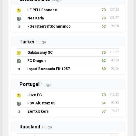
LE PELLEponese
73
127:22
1
Nea Karia
70
123:27
2
>GerstenSaftKommando
63
94:28
3
Türkei
1.Liga
Galatasaray SC
75
117:22
1
FC Dragon
62
90:28
2
İnşaat Bozcaada FK 1957
60
92:36
3
Portugal
1.Liga
Juve FC
73
112:23
1
FSV AlCatraz 05
64
96:32
2
Zentkickers
57
78:37
3
Russland
1.Liga