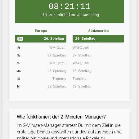
08:21:10
bis zur nächsten Auswertung
Europa
Südamerika
26. Spieltag
26. Spieltag
Do
WM-Quali.
WM-Quali.
Fr
27. Spieltag
27. Spieltag
Sa
WM-Quali.
WM-Quali.
So
28. Spieltag
28. Spieltag
Mo
Training
Training
Di
29. Spieltag
29. Spieltag
Mi
Wie funktioniert der 2-Minuten-Manager?
Im 2-Minuten-Manager startest Du mit dem Ziel in die
erste Liga Deines gewählten Landes aufzusteigen und
später nationale und internationale Pokale zu