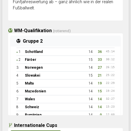
Fünfjahreswertung ab – ganz ähnlich wie in der realen
Fußballwelt.
WM-Qualifikation
(rotierend)
Gruppe 2
1
Schottland
14
36
45:14
●
2
Färöer
15
33
30:12
●
3
Norwegen
14
27
26:15
4
Slowakei
15
21
25:22
5
Malta
14
19
22:29
6
Mazedonien
14
15
19:24
7
Wales
14
14
32:27
8
Schweiz
14
14
15:23
9
Rumänien
14
0
12:60
Internationale Cups