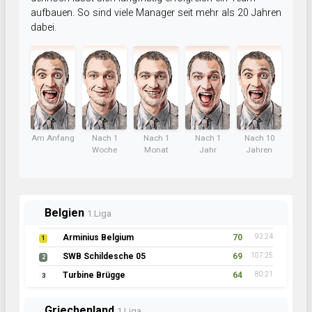
aufbauen. So sind viele Manager seit mehr als 20 Jahren
dabei.
Am Anfang
Nach 1
Nach 1
Nach 1
Nach 10
Woche
Monat
Jahr
Jahren
Belgien
1.Liga
Arminius Belgium
70
92:24
1
SWB Schildesche 05
69
107:25
2
Turbine Brügge
64
80:21
3
Griechenland
1.Liga