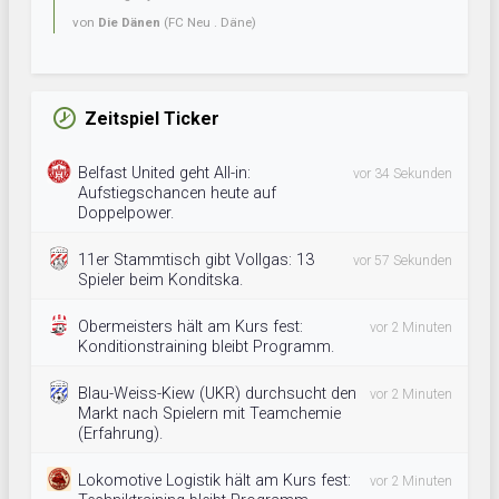
von
Die Dänen
(FC Neu . Däne)
Zeitspiel Ticker
Belfast United geht All-in:
vor 34 Sekunden
Aufstiegschancen heute auf
Doppelpower.
11er Stammtisch gibt Vollgas: 13
vor 57 Sekunden
Spieler beim Konditska.
Obermeisters hält am Kurs fest:
vor 2 Minuten
Konditionstraining bleibt Programm.
Blau-Weiss-Kiew (UKR) durchsucht den
vor 2 Minuten
Markt nach Spielern mit Teamchemie
(Erfahrung).
Lokomotive Logistik hält am Kurs fest:
vor 2 Minuten