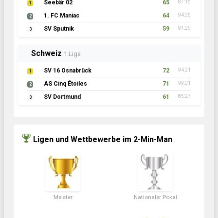
Seebär 02
65
87:16
1
1. FC Maniac
64
94:25
2
SV Sputnik
59
91:26
3
Schweiz
1.Liga
SV 16 Osnabrück
72
94:21
1
AS Cinq Étoiles
71
99:21
2
SV Dortmund
61
85:27
3
Ligen und Wettbewerbe im 2-Min-Man
Meister
Nationaler Pokal