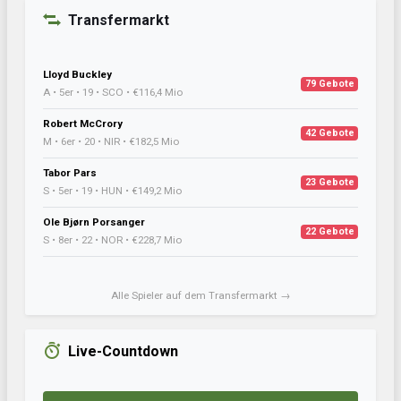
Transfermarkt
Lloyd Buckley
79 Gebote
A • 5er • 19 • SCO • €116,4 Mio
Robert McCrory
42 Gebote
M • 6er • 20 • NIR • €182,5 Mio
Tabor Pars
23 Gebote
S • 5er • 19 • HUN • €149,2 Mio
Ole Bjørn Porsanger
22 Gebote
S • 8er • 22 • NOR • €228,7 Mio
Alle Spieler auf dem Transfermarkt →
Live-Countdown