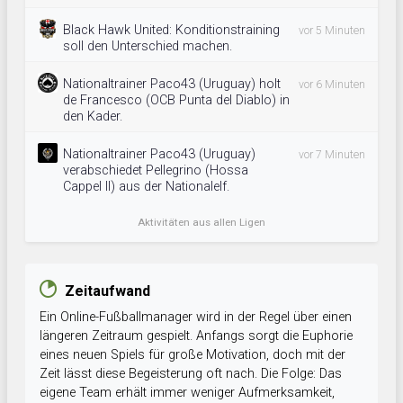
Black Hawk United: Konditionstraining
vor 5 Minuten
soll den Unterschied machen.
Nationaltrainer Paco43 (Uruguay) holt
vor 6 Minuten
de Francesco (OCB Punta del Diablo) in
den Kader.
Nationaltrainer Paco43 (Uruguay)
vor 7 Minuten
verabschiedet Pellegrino (Hossa
Cappel II) aus der Nationalelf.
Aktivitäten aus allen Ligen
Zeitaufwand
Ein Online-Fußballmanager wird in der Regel über einen
längeren Zeitraum gespielt. Anfangs sorgt die Euphorie
eines neuen Spiels für große Motivation, doch mit der
Zeit lässt diese Begeisterung oft nach. Die Folge: Das
eigene Team erhält immer weniger Aufmerksamkeit,