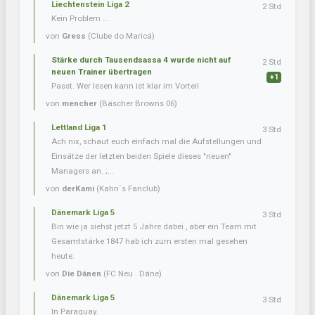
Liechtenstein Liga 2
2 Std
Kein Problem …
von
Gress
(Clube do Maricá)
Stärke durch Tausendsassa 4 wurde nicht auf
2 Std
neuen Trainer übertragen
+1
Passt. Wer lesen kann ist klar im Vorteil
von
mencher
(Bäscher Browns 06)
Lettland Liga 1
3 Std
Ach nix, schaut euch einfach mal die Aufstellungen und
Einsätze der letzten beiden Spiele dieses "neuen"
Managers an. ;...
von
derKami
(Kahn´s Fanclub)
Dänemark Liga 5
3 Std
Bin wie ja siehst jetzt 5 Jahre dabei , aber ein Team mit
Gesamtstärke 1847 hab ich zum ersten mal gesehen
heute.
von
Die Dänen
(FC Neu . Däne)
Dänemark Liga 5
3 Std
In Paraguay.