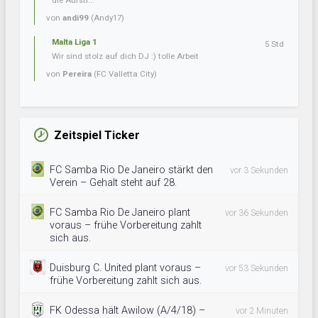
die Aufsti...
von
andi99
(Andy17)
Malta Liga 1
5 Std
Wir sind stolz auf dich DJ :) tolle Arbeit
von
Pereira
(FC Valletta City)
Zeitspiel Ticker
FC Samba Rio De Janeiro stärkt den
vor 3 Sekunden
Verein – Gehalt steht auf 28.
FC Samba Rio De Janeiro plant
vor 36 Sekunden
voraus – frühe Vorbereitung zahlt
sich aus.
Duisburg C. United plant voraus –
vor 53 Sekunden
frühe Vorbereitung zahlt sich aus.
FK Odessa hält Awilow (A/4/18) –
vor 2 Minuten