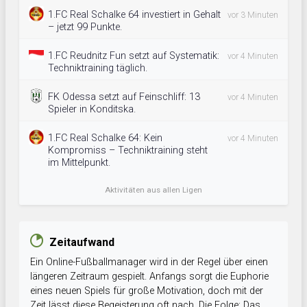
1.FC Real Schalke 64 investiert in Gehalt
vor 3 Minuten
– jetzt 99 Punkte.
1.FC Reudnitz Fun setzt auf Systematik:
vor 4 Minuten
Techniktraining täglich.
FK Odessa setzt auf Feinschliff: 13
vor 4 Minuten
Spieler in Konditska.
1.FC Real Schalke 64: Kein
vor 4 Minuten
Kompromiss – Techniktraining steht
im Mittelpunkt.
Aktivitäten aus allen Ligen
Zeitaufwand
Ein Online-Fußballmanager wird in der Regel über einen
längeren Zeitraum gespielt. Anfangs sorgt die Euphorie
eines neuen Spiels für große Motivation, doch mit der
Zeit lässt diese Begeisterung oft nach. Die Folge: Das