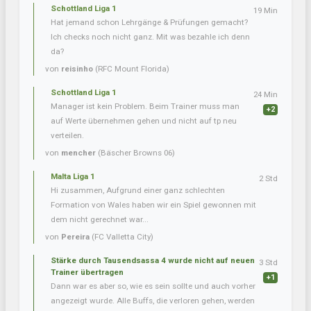
Schottland Liga 1
19 Min
Hat jemand schon Lehrgänge & Prüfungen gemacht?
Ich checks noch nicht ganz. Mit was bezahle ich denn
da?
von
reisinho
(RFC Mount Florida)
Schottland Liga 1
24 Min
Manager ist kein Problem. Beim Trainer muss man
+2
auf Werte übernehmen gehen und nicht auf tp neu
verteilen.
von
mencher
(Bäscher Browns 06)
Malta Liga 1
2 Std
Hi zusammen, Aufgrund einer ganz schlechten
Formation von Wales haben wir ein Spiel gewonnen mit
dem nicht gerechnet war...
von
Pereira
(FC Valletta City)
Stärke durch Tausendsassa 4 wurde nicht auf neuen
3 Std
Trainer übertragen
+1
Dann war es aber so, wie es sein sollte und auch vorher
angezeigt wurde. Alle Buffs, die verloren gehen, werden