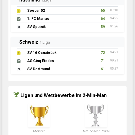
1.Liga
Seebär 02
65
87:16
1
1. FC Maniac
64
94:25
2
SV Sputnik
59
91:26
3
Schweiz
1.Liga
SV 16 Osnabrück
72
94:21
1
AS Cinq Étoiles
71
99:21
2
SV Dortmund
61
85:27
3
Ligen und Wettbewerbe im 2-Min-Man
Meister
Nationaler Pokal