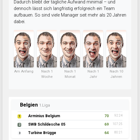
Dadurch bleibt der tägliche Aufwand minimal – und
dennoch lässt sich langfristig erfolgreich ein Team
aufbauen. So sind viele Manager seit mehr als 20 Jahren
dabei.
Am Anfang
Nach 1
Nach 1
Nach 1
Nach 10
Woche
Monat
Jahr
Jahren
Belgien
1.Liga
Arminius Belgium
70
92:24
1
SWB Schildesche 05
69
107:25
2
Turbine Brügge
64
80:21
3