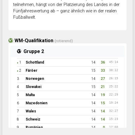
teilnehmen, hängt von der Platzierung des Landes in der
Fünfjahreswertung ab – ganz ähnlich wie in der realen
Fußballwelt.
WM-Qualifikation
(rotierend)
Gruppe 2
1
Schottland
14
36
45:14
●
2
Färöer
15
33
30:12
●
3
Norwegen
14
27
26:15
4
Slowakei
15
21
25:22
5
Malta
14
19
22:29
6
Mazedonien
14
15
19:24
7
Wales
14
14
32:27
8
Schweiz
14
14
15:23
9
Rumänien
14
0
12:60