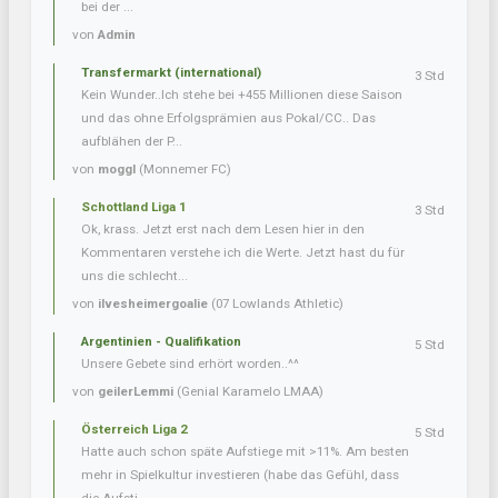
bei der ...
von
Admin
Transfermarkt (international)
3 Std
Kein Wunder..Ich stehe bei +455 Millionen diese Saison
und das ohne Erfolgsprämien aus Pokal/CC.. Das
aufblähen der P...
von
moggl
(Monnemer FC)
Schottland Liga 1
3 Std
Ok, krass. Jetzt erst nach dem Lesen hier in den
Kommentaren verstehe ich die Werte. Jetzt hast du für
uns die schlecht...
von
ilvesheimergoalie
(07 Lowlands Athletic)
Argentinien - Qualifikation
5 Std
Unsere Gebete sind erhört worden..^^
von
geilerLemmi
(Genial Karamelo LMAA)
Österreich Liga 2
5 Std
Hatte auch schon späte Aufstiege mit >11%. Am besten
mehr in Spielkultur investieren (habe das Gefühl, dass