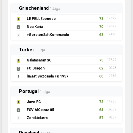
Griechenland
1.Liga
LE PELLEponese
73
127:22
1
Nea Karia
70
123:27
2
>GerstenSaftKommando
63
94:28
3
Türkei
1.Liga
Galatasaray SC
75
117:22
1
FC Dragon
62
90:28
2
İnşaat Bozcaada FK 1957
60
92:36
3
Portugal
1.Liga
Juve FC
73
112:23
1
FSV AlCatraz 05
64
96:32
2
Zentkickers
57
78:37
3
Russland