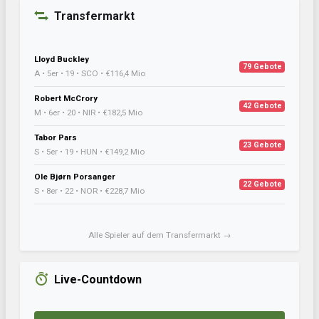
Transfermarkt
Lloyd Buckley
79 Gebote
A • 5er • 19 • SCO • €116,4 Mio
Robert McCrory
42 Gebote
M • 6er • 20 • NIR • €182,5 Mio
Tabor Pars
23 Gebote
S • 5er • 19 • HUN • €149,2 Mio
Ole Bjørn Porsanger
22 Gebote
S • 8er • 22 • NOR • €228,7 Mio
Alle Spieler auf dem Transfermarkt →
Live-Countdown