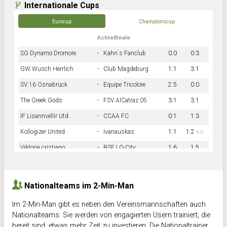
Internationale Cups
Eurocup
Championscup
Achtelfinale
SG Dynamo Dromore
-
Kahn´s Fanclub
0:0
0:3
GW Wusch Herrlich
-
Club Magdeburg
1:1
3:1
SV 16 Osnabrück
-
Equipe Tricolore
2:5
0:0
The Greek Gods
-
FSV AlCatraz 05
3:1
3:1
IF Lisannvellir Utd.
-
CCAA FC
0:1
1:3
Kollogizer United
-
Ivanauskas
1:1
1:2
n.V.
Viktoria cristiano
-
BSF LO-City
1:6
1:5
Hnk Rama
-
Südstadkicker
0:1
2:2
Nationalteams im 2-Min-Man
Im 2-Min-Man gibt es neben den Vereinsmannschaften auch
Nationalteams. Sie werden von engagierten Usern trainiert, die
bereit sind, etwas mehr Zeit zu investieren. Die Nationaltrainer