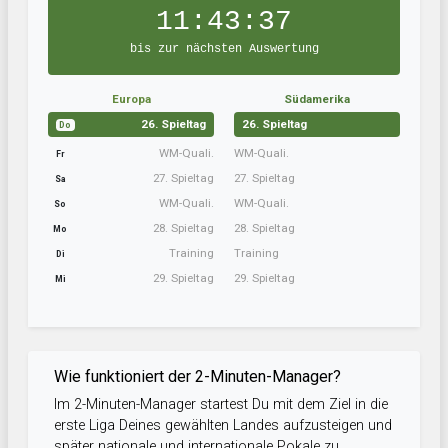
11:43:37
bis zur nächsten Auswertung
Europa
Südamerika
26. Spieltag
26. Spieltag
Do
WM-Quali.
WM-Quali.
Fr
27. Spieltag
27. Spieltag
Sa
WM-Quali.
WM-Quali.
So
28. Spieltag
28. Spieltag
Mo
Training
Training
Di
29. Spieltag
29. Spieltag
Mi
Wie funktioniert der 2-Minuten-Manager?
Im 2-Minuten-Manager startest Du mit dem Ziel in die
erste Liga Deines gewählten Landes aufzusteigen und
später nationale und internationale Pokale zu