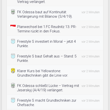
Vertrag verlängert.
FK Odessa baut auf Kontinuität:
vor 2 Minuten
Verlängerung mit Bilanow (S/4/19).
Planwechsel bei 1.FC Reudnitz 13: PR-
vor 2 Minuten
Termine rückt in den Fokus.
Freestyle S investiert in Moral – jetzt 4
vor 2 Minuten
Punkte.
Freestyle S baut Gehalt aus – Stand: 5
vor 2 Minuten
Punkte.
Klarer Kurs bei Yellowstone:
vor 2 Minuten
Grundtechniken gibt die Linie vor.
FK Odessa schließt Lücke – Vertrag mit
vor 3 Minuten
Jeserskyj (A/4/19) verlängert.
Freestyle S macht Grundtechniken zur
vor 3 Minuten
Chefsache.