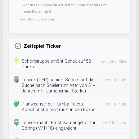
war der EC-Gegner in der ersten Runde zu stark und
mein Kader mit Gl...
von
Octi
(Elite Kicker)
Zeitspiel Ticker
Schorletruppe erhöht Gehalt auf 58
vor 5 Sekunden
Punkte.
Lübeck (GER) schickt Scouts auf die
vor 1 Minute
Suche nach Spielern im Alter von 31+
Jahren mit Teamchemie (Stärke).
Planwechsel bei Humba Täterä:
vor 1 Minute
Konditionstraining rückt in den Fokus.
Lübeck macht Ernst: Kaufangebot für
vor 2 Minuten
Döring (M/1/18) eingereicht.