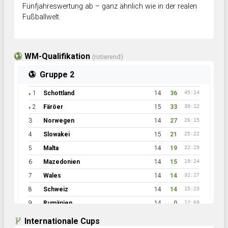
Fünfjahreswertung ab – ganz ähnlich wie in der realen
Fußballwelt.
WM-Qualifikation
(rotierend)
Gruppe 2
1
Schottland
14
36
45:14
●
2
Färöer
15
33
30:12
●
3
Norwegen
14
27
26:15
4
Slowakei
15
21
25:22
5
Malta
14
19
22:29
6
Mazedonien
14
15
19:24
7
Wales
14
14
32:27
8
Schweiz
14
14
15:23
9
Rumänien
14
0
12:60
Internationale Cups