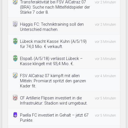
Transferaktivität bei FSV AlCatraz 07
vor 2 Minuten
(BRA): Suche nach Mittelfeldspieler der
Stärke 7 oder 8.
Häggis FC: Techniktraining soll den
vor 2 Minuten
Unterschied machen.
Lübeck macht Kasse: Kuhn (A/5/19)
vor 3 Minuten
für 74,0 Mio. € verkauft.
Elspaß (A/5/18) verlässt Lübeck –
vor 3 Minuten
Kasse klingelt mit 93,4 Mio. €.
FSV AlCatraz 07 kämpft mit allen
vor 4 Minuten
Mitteln: Promiarzt spritzt den ganzen
Kader fit.
CF Artillerie Flipsen investiert in die
vor 5 Minuten
Infrastruktur: Stadion wird umgebaut.
Paella FC investiert in Gehalt – jetzt 67
vor 5 Minuten
Punkte.