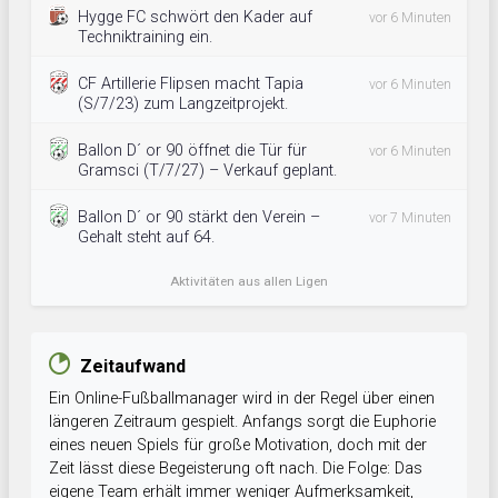
Hygge FC schwört den Kader auf
vor 6 Minuten
Techniktraining ein.
CF Artillerie Flipsen macht Tapia
vor 6 Minuten
(S/7/23) zum Langzeitprojekt.
Ballon D´ or 90 öffnet die Tür für
vor 6 Minuten
Gramsci (T/7/27) – Verkauf geplant.
Ballon D´ or 90 stärkt den Verein –
vor 7 Minuten
Gehalt steht auf 64.
Aktivitäten aus allen Ligen
Zeitaufwand
Ein Online-Fußballmanager wird in der Regel über einen
längeren Zeitraum gespielt. Anfangs sorgt die Euphorie
eines neuen Spiels für große Motivation, doch mit der
Zeit lässt diese Begeisterung oft nach. Die Folge: Das
eigene Team erhält immer weniger Aufmerksamkeit,