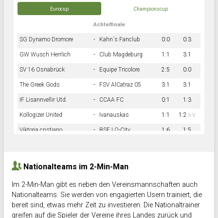
Eurocup
Championscup
Achtelfinale
SG Dynamo Dromore
-
Kahn´s Fanclub
0:0
0:3
GW Wusch Herrlich
-
Club Magdeburg
1:1
3:1
SV 16 Osnabrück
-
Equipe Tricolore
2:5
0:0
The Greek Gods
-
FSV AlCatraz 05
3:1
3:1
IF Lisannvellir Utd.
-
CCAA FC
0:1
1:3
Kollogizer United
-
Ivanauskas
1:1
1:2
n.V.
Viktoria cristiano
-
BSF LO-City
1:6
1:5
Hnk Rama
-
Südstadkicker
0:1
2:2
Nationalteams im 2-Min-Man
Im 2-Min-Man gibt es neben den Vereinsmannschaften auch
Nationalteams. Sie werden von engagierten Usern trainiert, die
bereit sind, etwas mehr Zeit zu investieren. Die Nationaltrainer
greifen auf die Spieler der Vereine ihres Landes zurück und