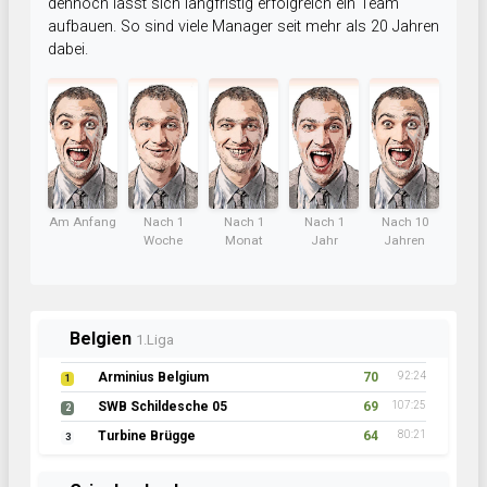
dennoch lässt sich langfristig erfolgreich ein Team
aufbauen. So sind viele Manager seit mehr als 20 Jahren
dabei.
Am Anfang
Nach 1
Nach 1
Nach 1
Nach 10
Woche
Monat
Jahr
Jahren
Belgien
1.Liga
Arminius Belgium
70
92:24
1
SWB Schildesche 05
69
107:25
2
Turbine Brügge
64
80:21
3