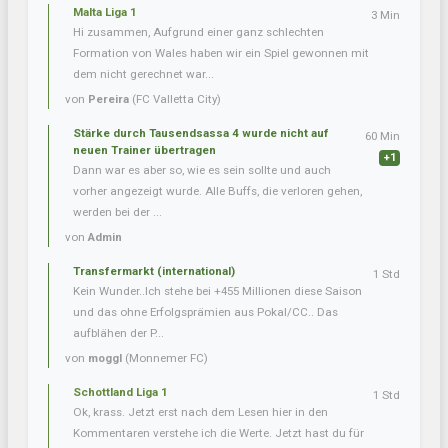
Malta Liga 1
3 Min
Hi zusammen, Aufgrund einer ganz schlechten
Formation von Wales haben wir ein Spiel gewonnen mit
dem nicht gerechnet war...
von
Pereira
(FC Valletta City)
Stärke durch Tausendsassa 4 wurde nicht auf
60 Min
neuen Trainer übertragen
+1
Dann war es aber so, wie es sein sollte und auch
vorher angezeigt wurde. Alle Buffs, die verloren gehen,
werden bei der ...
von
Admin
Transfermarkt (international)
1 Std
Kein Wunder..Ich stehe bei +455 Millionen diese Saison
und das ohne Erfolgsprämien aus Pokal/CC.. Das
aufblähen der P...
von
moggl
(Monnemer FC)
Schottland Liga 1
1 Std
Ok, krass. Jetzt erst nach dem Lesen hier in den
Kommentaren verstehe ich die Werte. Jetzt hast du für