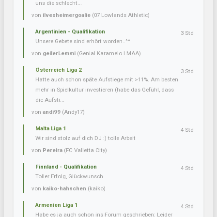
uns die schlecht...
von
ilvesheimergoalie
(07 Lowlands Athletic)
Argentinien - Qualifikation
3 Std
Unsere Gebete sind erhört worden..^^
von
geilerLemmi
(Genial Karamelo LMAA)
Österreich Liga 2
3 Std
Hatte auch schon späte Aufstiege mit >11%. Am besten
mehr in Spielkultur investieren (habe das Gefühl, dass
die Aufsti...
von
andi99
(Andy17)
Malta Liga 1
4 Std
Wir sind stolz auf dich DJ :) tolle Arbeit
von
Pereira
(FC Valletta City)
Finnland - Qualifikation
4 Std
Toller Erfolg, Glückwunsch
von
kaiko-hahnchen
(kaiko)
Armenien Liga 1
4 Std
Habe es ja auch schon ins Forum geschrieben: Leider