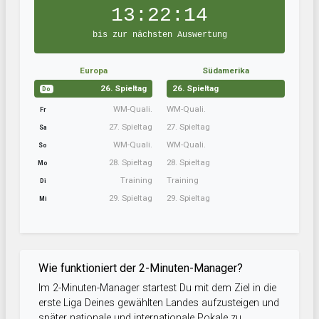
13:22:14
bis zur nächsten Auswertung
Europa
Südamerika
26. Spieltag
26. Spieltag
Do
WM-Quali.
WM-Quali.
Fr
27. Spieltag
27. Spieltag
Sa
WM-Quali.
WM-Quali.
So
28. Spieltag
28. Spieltag
Mo
Training
Training
Di
29. Spieltag
29. Spieltag
Mi
Wie funktioniert der 2-Minuten-Manager?
Im 2-Minuten-Manager startest Du mit dem Ziel in die
erste Liga Deines gewählten Landes aufzusteigen und
später nationale und internationale Pokale zu