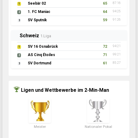
Seebär 02
65
87:16
1
1. FC Maniac
64
94:25
2
SV Sputnik
59
91:26
3
Schweiz
1.Liga
SV 16 Osnabrück
72
94:21
1
AS Cinq Étoiles
71
99:21
2
SV Dortmund
61
85:27
3
Ligen und Wettbewerbe im 2-Min-Man
Meister
Nationaler Pokal