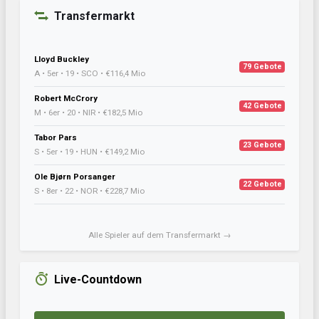
Transfermarkt
Lloyd Buckley
79 Gebote
A • 5er • 19 • SCO • €116,4 Mio
Robert McCrory
42 Gebote
M • 6er • 20 • NIR • €182,5 Mio
Tabor Pars
23 Gebote
S • 5er • 19 • HUN • €149,2 Mio
Ole Bjørn Porsanger
22 Gebote
S • 8er • 22 • NOR • €228,7 Mio
Alle Spieler auf dem Transfermarkt →
Live-Countdown