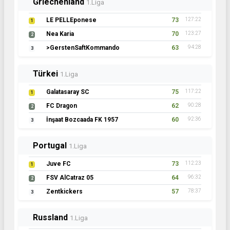
Griechenland
1.Liga
LE PELLEponese
73
127:22
1
Nea Karia
70
123:27
2
>GerstenSaftKommando
63
94:28
3
Türkei
1.Liga
Galatasaray SC
75
117:22
1
FC Dragon
62
90:28
2
İnşaat Bozcaada FK 1957
60
92:36
3
Portugal
1.Liga
Juve FC
73
112:23
1
FSV AlCatraz 05
64
96:32
2
Zentkickers
57
78:37
3
Russland
1.Liga