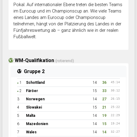
Pokal. Auf internationaler Ebene treten die besten Teams
im Eurocup und im Championscup an. Wie viele Teams
eines Landes am Eurocup oder Championscup
teilnehmen, hängt von der Platzierung des Landes in der
Fünfjahreswertung ab – ganz ähnlich wie in der realen
Fußballwelt.
WM-Qualifikation
(rotierend)
Gruppe 2
1
Schottland
14
36
45:14
●
2
Färöer
15
33
30:12
●
3
Norwegen
14
27
26:15
4
Slowakei
15
21
25:22
5
Malta
14
19
22:29
6
Mazedonien
14
15
19:24
7
Wales
14
14
32:27