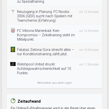
zu Spezialtraining.
Neuzugang in Planung: FC Noobs
vor 12 Minuten
2006 (GER) sucht nach Spielern mit
Teamchemie (Erfahrung).
FC Viktoria Marienbad: Kein
vor 14 Minuten
Kompromiss – Zirkeltraining steht im
Mittelpunkt.
Falubaz Zielona Gora streicht alles –
vor 16 Minuten
nur Konditionstraining zählt jetzt.
Welshpool United drückt
vor 17 Minuten
Aufstiegswahrscheinlichkeit auf 10
Punkte.
Aktivitäten aus allen Ligen
Zeitaufwand
Ein Online-Fußballmanager wird in der Regel über einen