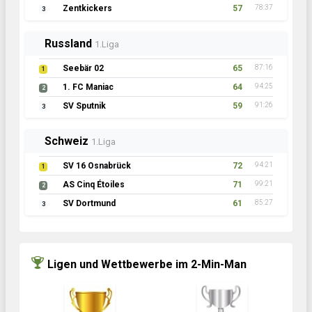
Zentkickers
57
78:37
3
Russland
1.Liga
Seebär 02
65
87:16
1
1. FC Maniac
64
94:25
2
SV Sputnik
59
91:26
3
Schweiz
1.Liga
SV 16 Osnabrück
72
94:21
1
AS Cinq Étoiles
71
99:21
2
SV Dortmund
61
85:27
3
Ligen und Wettbewerbe im 2-Min-Man