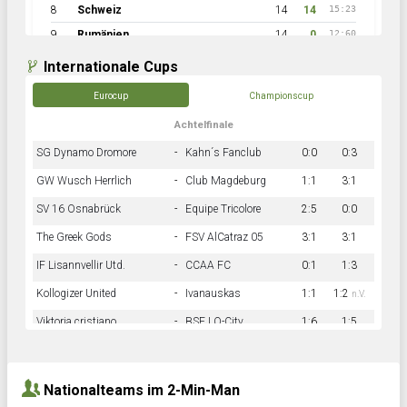
8
Schweiz
14
14
15:23
9
Rumänien
14
0
12:60
Internationale Cups
Eurocup
Championscup
Achtelfinale
SG Dynamo Dromore
-
Kahn´s Fanclub
0:0
0:3
GW Wusch Herrlich
-
Club Magdeburg
1:1
3:1
SV 16 Osnabrück
-
Equipe Tricolore
2:5
0:0
The Greek Gods
-
FSV AlCatraz 05
3:1
3:1
IF Lisannvellir Utd.
-
CCAA FC
0:1
1:3
Kollogizer United
-
Ivanauskas
1:1
1:2
n.V.
Viktoria cristiano
-
BSF LO-City
1:6
1:5
Hnk Rama
-
Südstadkicker
0:1
2:2
Nationalteams im 2-Min-Man