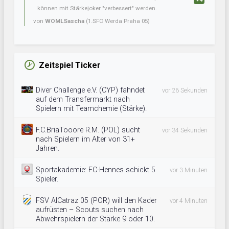
können mit Stärkejoker "verbessert" werden.
von
WOMLSascha
(1.SFC Werda Praha 05)
Zeitspiel Ticker
Diver Challenge e.V. (CYP) fahndet
vor 26 Sekunden
auf dem Transfermarkt nach
Spielern mit Teamchemie (Stärke).
F.C.BriaTooore R.M. (POL) sucht
vor 34 Sekunden
nach Spielern im Alter von 31+
Jahren.
Sportakademie: FC-Hennes schickt 5
vor 3 Minuten
Spieler.
FSV AlCatraz 05 (POR) will den Kader
vor 4 Minuten
aufrüsten – Scouts suchen nach
Abwehrspielern der Stärke 9 oder 10.