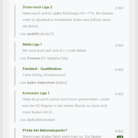
Österreich Liga 2
3 Std
Hatte auch schon späte Aufstiege mit >11%. Am besten
mehr in Spielkultur investieren (habe das Gefühl, dass
die Aufsti...
von
andi99
(Andy17)
Malta Liga 1
3 Std
Wir sind stolz auf dich DJ :) tolle Arbeit
von
Pereira
(FC Valletta City)
Finnland - Qualifikation
4 Std
Toller Erfolg, Glückwunsch
von
kaiko-hahnchen
(kaiko)
Armenien Liga 1
4 Std
Habe es ja auch schon ins Forum geschrieben: Leider
war der EC-Gegner in der ersten Runde zu stark und
mein Kader mit Gl...
von
Octi
(Elite Kicker)
Pfeile bei Nationalspieler?
4 Std
Wenn man drüber fährt sieht man es. Die Spieler
+4