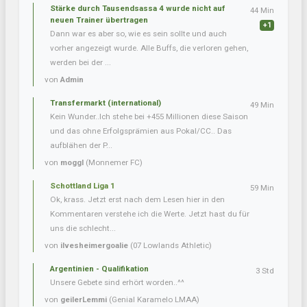
Stärke durch Tausendsassa 4 wurde nicht auf
44 Min
neuen Trainer übertragen
+1
Dann war es aber so, wie es sein sollte und auch
vorher angezeigt wurde. Alle Buffs, die verloren gehen,
werden bei der ...
von
Admin
Transfermarkt (international)
49 Min
Kein Wunder..Ich stehe bei +455 Millionen diese Saison
und das ohne Erfolgsprämien aus Pokal/CC.. Das
aufblähen der P...
von
moggl
(Monnemer FC)
Schottland Liga 1
59 Min
Ok, krass. Jetzt erst nach dem Lesen hier in den
Kommentaren verstehe ich die Werte. Jetzt hast du für
uns die schlecht...
von
ilvesheimergoalie
(07 Lowlands Athletic)
Argentinien - Qualifikation
3 Std
Unsere Gebete sind erhört worden..^^
von
geilerLemmi
(Genial Karamelo LMAA)