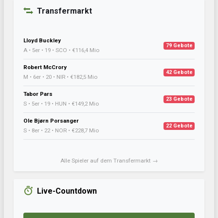
Transfermarkt
Lloyd Buckley
79 Gebote
A • 5er • 19 • SCO • €116,4 Mio
Robert McCrory
42 Gebote
M • 6er • 20 • NIR • €182,5 Mio
Tabor Pars
23 Gebote
S • 5er • 19 • HUN • €149,2 Mio
Ole Bjørn Porsanger
22 Gebote
S • 8er • 22 • NOR • €228,7 Mio
Alle Spieler auf dem Transfermarkt →
Live-Countdown