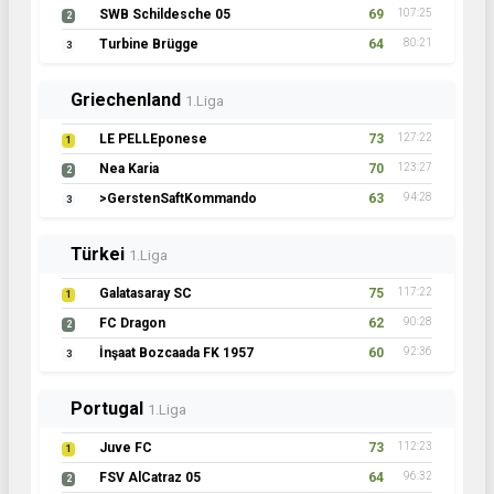
SWB Schildesche 05
69
107:25
2
Turbine Brügge
64
80:21
3
Griechenland
1.Liga
LE PELLEponese
73
127:22
1
Nea Karia
70
123:27
2
>GerstenSaftKommando
63
94:28
3
Türkei
1.Liga
Galatasaray SC
75
117:22
1
FC Dragon
62
90:28
2
İnşaat Bozcaada FK 1957
60
92:36
3
Portugal
1.Liga
Juve FC
73
112:23
1
FSV AlCatraz 05
64
96:32
2