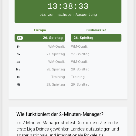
13:38:32
bis zur nächsten Auswertung
Europa
Südamerika
26. Spieltag
26. Spieltag
Do
WM-Quali.
WM-Quali.
Fr
27. Spieltag
27. Spieltag
Sa
WM-Quali.
WM-Quali.
So
28. Spieltag
28. Spieltag
Mo
Training
Training
Di
29. Spieltag
29. Spieltag
Mi
Wie funktioniert der 2-Minuten-Manager?
Im 2-Minuten-Manager startest Du mit dem Ziel in die
erste Liga Deines gewählten Landes aufzusteigen und
später nationale und internationale Pokale zu