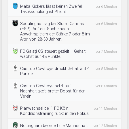
Malta Kickers lässt keinen Zweifel:
vor 6 Minuten
Taktikschulung ist Pflicht.
Scoutingauftrag bei Sturm Canillas
vor 6 Minuten
(ESP): Auf der Suche nach
Abwehrspielern der Stärke 7 oder 8 im
Alter von 28-30 Jahren.
FC Galați CS steuert gezielt – Gehalt
vor 7 Minuten
wächst auf 43 Punkte.
Castrop Cowboys drückt Gehalt auf 4
vor 8 Minuten
Punkte.
Castrop Cowboys setzt auf
vor 8 Minuten
Nachhaltigkeit: breiter Boost für den
Verein.
Planwechsel bei 1 FC Köln:
vor 11 Minuten
Konditionstraining rückt in den Fokus.
Nottingham beordert die Mannschaft
vor 12 Minuten