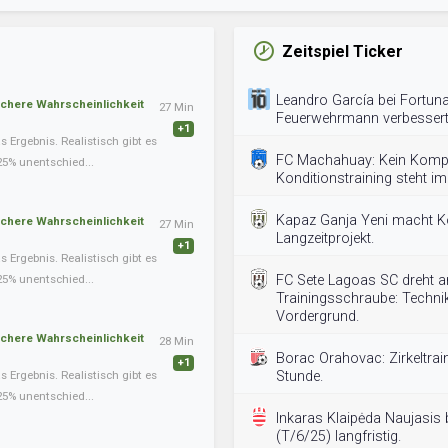
Zeitspiel Ticker
Leandro García bei Fortuna
schere Wahrscheinlichkeit
27 Min
Feuerwehrmann verbessert
+1
Ergebnis. Realistisch gibt es
FC Machahuay: Kein Kom
25% unentschied...
Konditionstraining steht im
Kapaz Ganja Yeni macht K
schere Wahrscheinlichkeit
27 Min
Langzeitprojekt.
+1
Ergebnis. Realistisch gibt es
25% unentschied...
FC Sete Lagoas SC dreht a
Trainingsschraube: Technik
Vordergrund.
schere Wahrscheinlichkeit
28 Min
Borac Orahovac: Zirkeltrai
+1
Ergebnis. Realistisch gibt es
Stunde.
25% unentschied...
Inkaras Klaipėda Naujasis 
(T/6/25) langfristig.