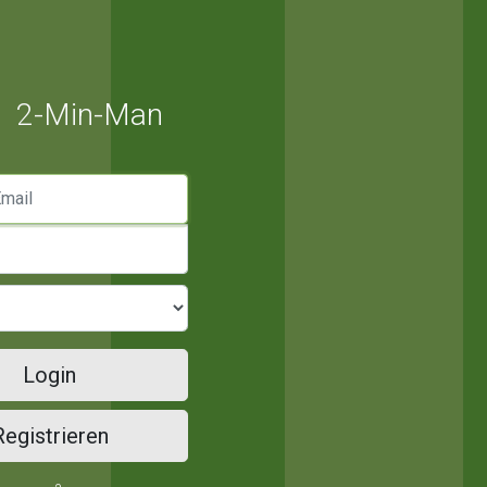
2-Min-Man
mail
Login
Registrieren