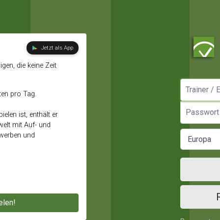
Jetzt als App
gen, die keine Zeit
Manager / E
ten pro Tag.
Passwort
elen ist, enthält er
elt mit Auf- und
ewerben und
elen!