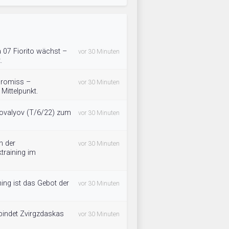
 07 Fiorito wächst –
vor 30 Minuten
.
promiss –
vor 30 Minuten
 Mittelpunkt.
ovalyov (T/6/22) zum
vor 30 Minuten
n der
vor 30 Minuten
training im
ning ist das Gebot der
vor 30 Minuten
bindet Zvirgzdaskas
vor 30 Minuten