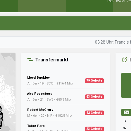
Passwort ve
03:28 Uhr: Francis beobachtet
Transfermarkt
Lloyd Buckley
79 Gebote
A • 5er • 19 • SCO • €116,4 Mio
Ake Rosenberg
63 Gebote
A • 6er • 21 • SWE • €85,3 Mio
Robert McCrory
42 Gebote
Do
M • 6er • 20 • NIR • €182,5 Mio
Fr
Tabor Pars
Sa
23 Gebote