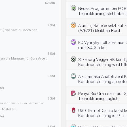
52 Min
Neues Programm bei FC B
Techniktraining steht oben.
2 Std
Aluminij Radeče setzt auf E
ht:-) wo hast du noch nen
(A/6/21) bleibt an Bord.
FC Vynnyky holt alles aus
mit +3% Stärke.
5 Std
 an die Manager für Eure Arbeit
Silkeborg Vegger BK kündi
Konditionstraining wird Pfli
5 Std
Alki Larnaka Anatoli zieht
Konditionstraining ab sofo
de)
Penya Riu Gran setzt auf S
5 Std
Techniktraining täglich.
er sind wir nun sicher bei der
Absteller...
USD Termoli Calcio lässt ke
Konditionstraining ist Pflich
de)
5 Std