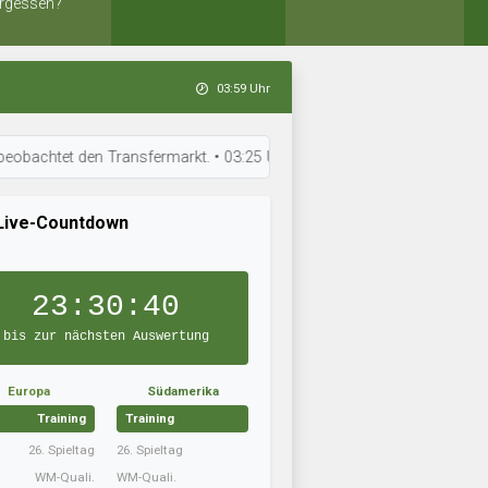
rgessen?
03:59 Uhr
 den Transfermarkt. • 03:25 Uhr: Eiði Deiggj Víkingur hat sein Team aufg
Live-Countdown
23:30:39
bis zur nächsten Auswertung
Europa
Südamerika
Training
Training
26. Spieltag
26. Spieltag
WM-Quali.
WM-Quali.