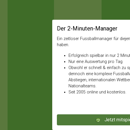
Der 2-Minuten-Manager
Ein zeitloser Fussballmanager für diejeni
haben.
Erfolgreich spielbar in nur 2 Minu
Nur eine Auswertung pro Tag.
Obwohl er schnell & einfach zu spi
dennoch eine komplexe Fussballw
Abstiegen, internationalen Wettb
Nationalteams.
Seit 2005 online und kostenlos.
Jetzt mitspi