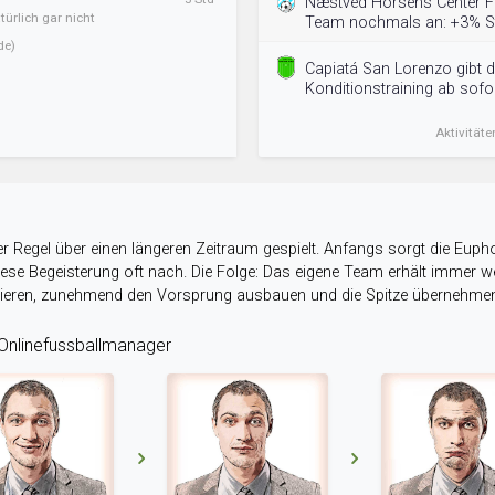
Næstved Horsens Center FK
ürlich gar nicht
Team nochmals an: +3% St
de)
Capiatá San Lorenzo gibt d
Konditionstraining ab sofor
Aktivitäte
r Regel über einen längeren Zeitraum gespielt. Anfangs sorgt die Eupho
 diese Begeisterung oft nach. Die Folge: Das eigene Team erhält immer
stieren, zunehmend den Vorsprung ausbauen und die Spitze übernehme
nlinefussballmanager