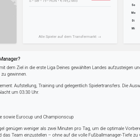
S • 5er • 19 • HUN • €149,2 Mio
So
Mo
Di
Mi
Alle Spieler auf dem Transfermarkt →
-Manager?
it dem Ziel in die erste Liga Deines gewählten Landes aufzusteigen un
e zu gewinnen.
ent: Aufstellung, Training und gelegentlich Spielertransfers. Die Aus
 Nacht um 03:30 Uhr.
ele sowie Eurocup und Championscup
el genügen weniger als zwei Minuten pro Tag, um die optimale Vorbere
 das Team einzustellen – ohne auf die volle Fußballmanager-Tiefe zu v