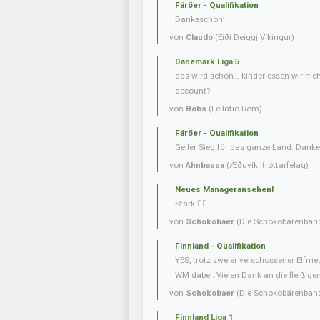
Färöer - Qualifikation
Dankeschön!
von
Claudo
(Eiði Deiggj Víkingur)
Dänemark Liga 5
das wird schon… kinder essen wir nic
account?
von
Bobs
(Fellatio Rom)
Färöer - Qualifikation
Geiler Sieg für das ganze Land. Danke
von
Ahnbassa
(Æðuvík Ítróttarfelag)
Neues Manageransehen!
Stark 👍🏼
von
Schokobaer
(Die Schokobärenban
Finnland - Qualifikation
YES, trotz zweier verschossener Elfmet
WM dabei. Vielen Dank an die fleißigen 
von
Schokobaer
(Die Schokobärenban
Finnland Liga 1