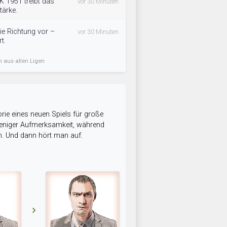
 1951 treibt das
vor 30 Minuten
ärke.
ie Richtung vor –
vor 30 Minuten
t.
n aus allen Ligen
rie eines neuen Spiels für große
 weniger Aufmerksamkeit, während
n. Und dann hört man auf.