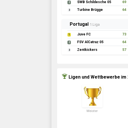
SWB Schildesche 05
69
2
Turbine Brügge
64
3
Portugal
1.Liga
Juve FC
73
1
FSV AlCatraz 05
64
2
Zentkickers
57
3
Ligen und Wettbewerbe im
Meister