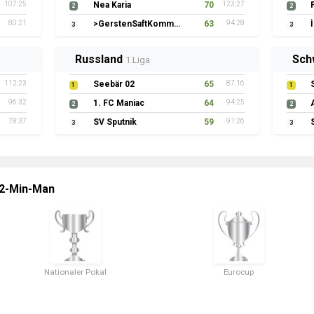
107:25
Nea Karia
70
123:27
2
2
80:21
>GerstenSaftKommando
63
94:28
3
3
Russland
Sch
1.Liga
112:23
Seebär 02
65
87:16
1
1
96:32
1. FC Maniac
64
94:25
2
2
78:37
SV Sputnik
59
91:26
3
3
 2-Min-Man
Nationaler Pokal
Eurocup