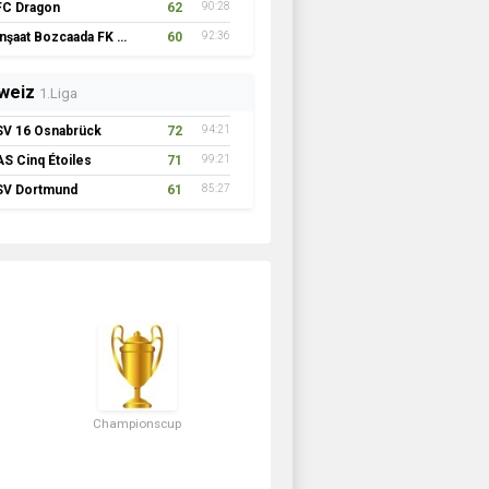
FC Dragon
62
90:28
İnşaat Bozcaada FK 1957
60
92:36
weiz
1.Liga
SV 16 Osnabrück
72
94:21
AS Cinq Étoiles
71
99:21
SV Dortmund
61
85:27
Championscup