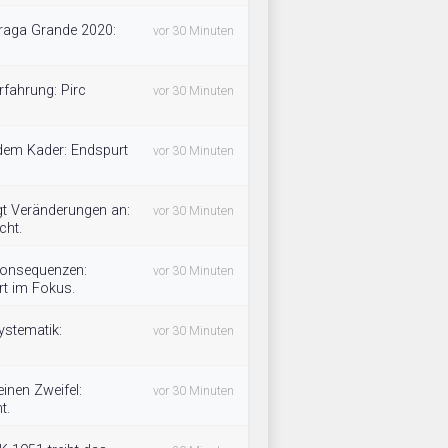
raga Grande 2020:
vor 30 Minuten
rfahrung: Pirc
vor 30 Minuten
 dem Kader: Endspurt
vor 30 Minuten
gt Veränderungen an:
vor 30 Minuten
cht.
 Konsequenzen:
vor 30 Minuten
rt im Fokus.
ystematik:
vor 30 Minuten
inen Zweifel:
vor 30 Minuten
t.