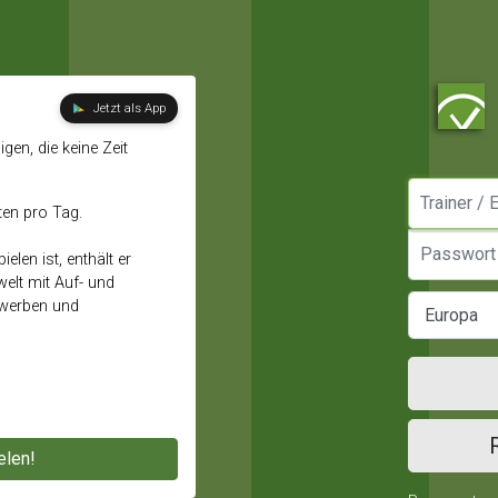
Jetzt als App
gen, die keine Zeit
Manager / E
ten pro Tag.
Passwort
elen ist, enthält er
elt mit Auf- und
ewerben und
elen!