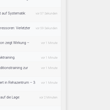
 auf Systematik:
vor 57 Sekunden
ressoren: Verletzter
vor 59 Sekunden
tion zeigt Wirkung –
vor 1 Minute
ktraining.
vor 1 Minute
tionstraining zur
vor 1 Minute
ert in Rehazentrum – 3
vor 1 Minute
 auf die Lage:
vor 2 Minuten