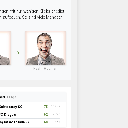
ngen mit nur wenigen Klicks erledigt
am aufbauen. So sind viele Manager
Nach 10 Jahren
kei
1.Liga
Galatasaray SC
75
117:22
FC Dragon
62
90:28
İnşaat Bozcaada FK 1957
60
92:36