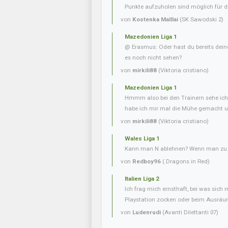
Punkte aufzuholen sind möglich für di
von
Kostenka Malllai
(SK Sawodski 2)
Mazedonien Liga 1
@ Erasmus: Oder hast du bereits dein
es noch nicht sehen?
von
mirkili88
(Viktoria cristiano)
Mazedonien Liga 1
Hmmm also bei den Trainern sehe ich 
habe ich mir mal die Mühe gemacht u
von
mirkili88
(Viktoria cristiano)
Wales Liga 1
Kann man N ablehnen? Wenn man zu v
von
Redboy96
(.Dragons in Red)
Italien Liga 2
Ich frag mich ernsthaft, bei was sich 
Playstation zocken oder beim Ausräum
von
Ludenrudi
(Avanti Dilettanti 07)