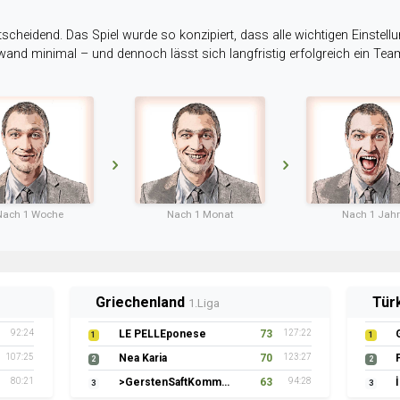
tscheidend. Das Spiel wurde so konzipiert, dass alle wichtigen Einstellu
ufwand minimal – und dennoch lässt sich langfristig erfolgreich ein Te
Nach 1 Woche
Nach 1 Monat
Nach 1 Jahr
Griechenland
Tür
1.Liga
92:24
LE PELLEponese
73
127:22
1
1
107:25
Nea Karia
70
123:27
2
2
80:21
>GerstenSaftKommando
63
94:28
3
3