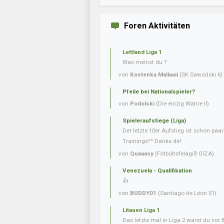
Foren Aktivitäten
Lettland Liga 1
Was meinst du ?
von
Kostenka Mallaaii
(SK Sawodski 6)
Pfeile bei Nationalspieler?
von
Podolski
(Die einzig Wahre II)
Spieleraufstiege (Liga)
Der letzte 10er Aufstieg ist schon paa
Trainings^^ Danke dir!
von
Quaaasy
(Fótbóltsfelagið GÍZA)
Venezuela - Qualifikation
👍
von
BUDDY01
(Santiago de Léon 51)
Litauen Liga 1
Das letzte mal in Liga 2 warst du vor 80