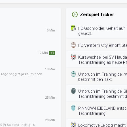
Zeitspiel Ticker
FC Gschroider: Gehalt auf 
5 Min
gesetzt.
FC Veriform City erhöht St
12 Min
+1
Kurswechsel bei SV Hauda
Techniktraining ab heute Pfl
18 Min
r Tage her, gibt ja kaum noch
Umbruch im Training bei rw
bestimmt den Takt.
Umbruch im Training bei B
Techniktraining bestimmt d
25 Min
PINNOW-HEIDELAND entsche
Techniktraining.
28 Min
 (!) Saisons - heftig - 6
Lokomotive Leipzig macht 