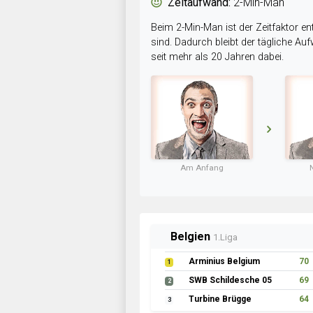
Zeitaufwand:
2-Min-Man
Beim 2-Min-Man ist der Zeitfaktor en
sind. Dadurch bleibt der tägliche A
seit mehr als 20 Jahren dabei.
Am Anfang
Belgien
1.Liga
Arminius Belgium
70
1
SWB Schildesche 05
69
2
Turbine Brügge
64
3