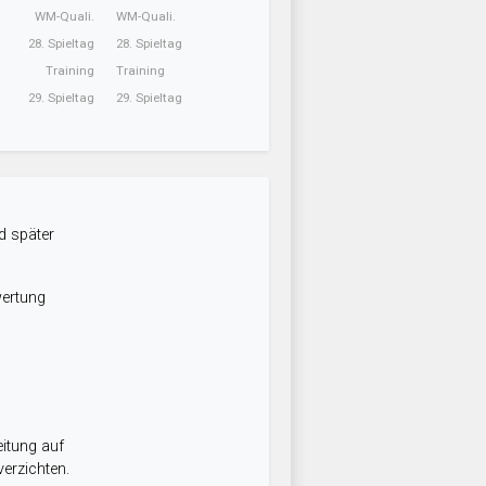
WM-Quali.
WM-Quali.
28. Spieltag
28. Spieltag
Training
Training
29. Spieltag
29. Spieltag
d später
wertung
itung auf
erzichten.