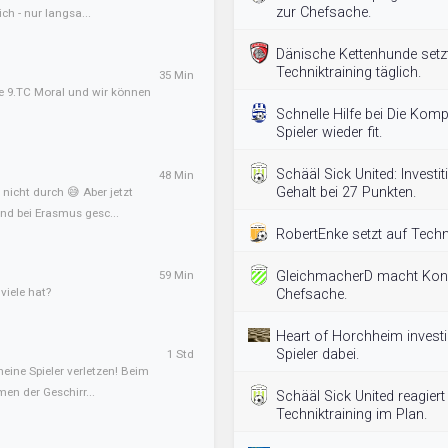
zur Chefsache.
ch - nur langsa...
Dänische Kettenhunde setzt
Techniktraining täglich.
35 Min
e 9.TC Moral und wir können
Schnelle Hilfe bei Die Komp
Spieler wieder fit.
Schääl Sick United: Investi
48 Min
Gehalt bei 27 Punkten.
nicht durch 😅 Aber jetzt
nd bei Erasmus gesc...
RobertEnke setzt auf Techni
59 Min
GleichmacherD macht Kondi
iele hat?
Chefsache.
Heart of Horchheim investi
Spieler dabei.
1 Std
meine Spieler verletzen! Beim
en der Geschirr...
Schääl Sick United reagiert
Techniktraining im Plan.