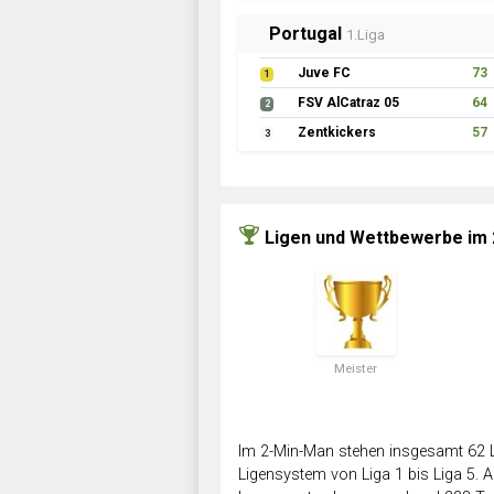
Portugal
1.Liga
Juve FC
73
1
FSV AlCatraz 05
64
2
Zentkickers
57
3
Ligen und Wettbewerbe im
Meister
Im 2-Min-Man stehen insgesamt 62 L
Ligensystem von Liga 1 bis Liga 5. Ab