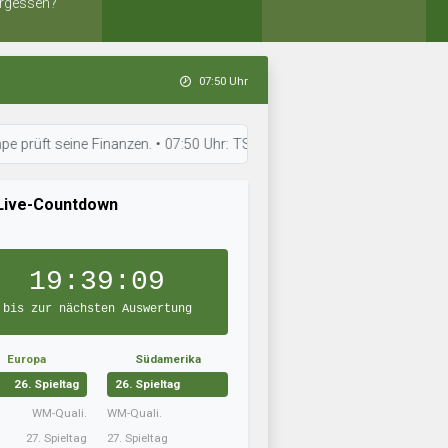
rgessen?
07:50 Uhr
eine Finanzen. • 07:50 Uhr: TSV 1860 Limassol arbeitet an der Teamchemi
Live-Countdown
19:39:08
bis zur nächsten Auswertung
Europa
Südamerika
26. Spieltag
26. Spieltag
WM-Quali.
WM-Quali.
27. Spieltag
27. Spieltag