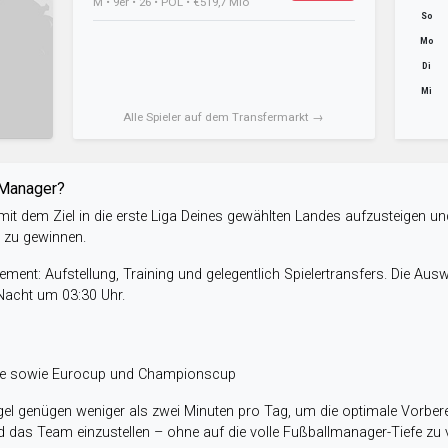
M • 9er • 26 • POL • €519,7 Mio
So
Mo
Di
Mi
Alle Spieler auf dem Transfermarkt →
-Manager?
it dem Ziel in die erste Liga Deines gewählten Landes aufzusteigen un
e zu gewinnen.
ent: Aufstellung, Training und gelegentlich Spielertransfers. Die Aus
 Nacht um 03:30 Uhr.
ele sowie Eurocup und Championscup
el genügen weniger als zwei Minuten pro Tag, um die optimale Vorbere
 das Team einzustellen – ohne auf die volle Fußballmanager-Tiefe zu v