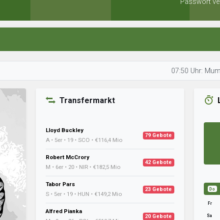
Passwort ve
07:50 Uhr: Mumpe prüft s
Transfermarkt
Lloyd Buckley
79 Gebote
A • 5er • 19 • SCO • €116,4 Mio
Robert McCrory
42 Gebote
M • 6er • 20 • NIR • €182,5 Mio
Tabor Pars
23 Gebote
Do
S • 5er • 19 • HUN • €149,2 Mio
Fr
Alfred Pianka
Sa
20 Gebote