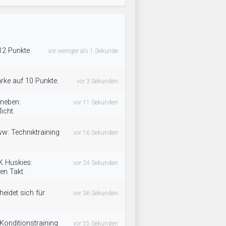
12 Punkte
vor weniger als 1 Sekunde
ärke auf 10 Punkte.
vor 3 Sekunden
neben:
vor 11 Sekunden
icht.
w: Techniktraining
vor 16 Sekunden
K Huskies:
vor 24 Sekunden
en Takt.
idet sich für
vor 36 Sekunden
Konditionstraining
vor 55 Sekunden