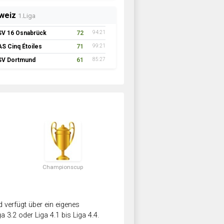
weiz
1.Liga
SV 16 Osnabrück
72
94:21
AS Cinq Étoiles
71
99:21
SV Dortmund
61
85:27
Championscup
verfügt über ein eigenes
a 3.2 oder Liga 4.1 bis Liga 4.4.