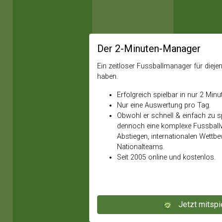
Der 2-Minuten-Manager
Ein zeitloser Fussballmanager für diejeni
haben.
Erfolgreich spielbar in nur 2 Minu
Nur eine Auswertung pro Tag.
Obwohl er schnell & einfach zu spi
dennoch eine komplexe Fussballw
Abstiegen, internationalen Wettb
Nationalteams.
Seit 2005 online und kostenlos.
Jetzt mitspi