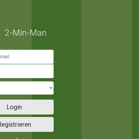
2-Min-Man
mail
Login
Registrieren