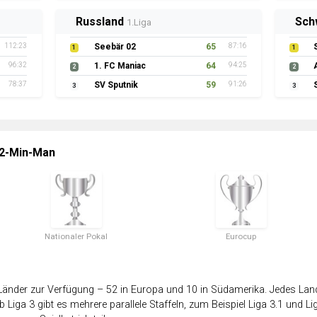
Russland
Sch
1.Liga
112:23
Seebär 02
65
87:16
1
1
96:32
1. FC Maniac
64
94:25
2
2
78:37
SV Sputnik
59
91:26
3
3
 2-Min-Man
Nationaler Pokal
Eurocup
änder zur Verfügung – 52 in Europa und 10 in Südamerika. Jedes Land 
 Liga 3 gibt es mehrere parallele Staffeln, zum Beispiel Liga 3.1 und Lig