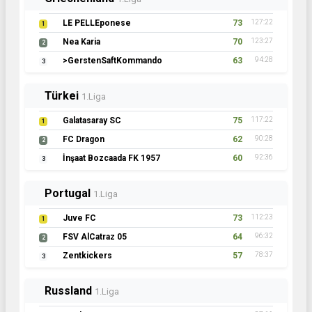
LE PELLEponese
73
127:22
1
Nea Karia
70
123:27
2
>GerstenSaftKommando
63
94:28
3
Türkei
1.Liga
Galatasaray SC
75
117:22
1
FC Dragon
62
90:28
2
İnşaat Bozcaada FK 1957
60
92:36
3
Portugal
1.Liga
Juve FC
73
112:23
1
FSV AlCatraz 05
64
96:32
2
Zentkickers
57
78:37
3
Russland
1.Liga