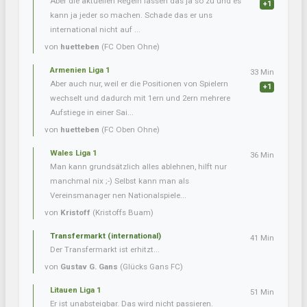
Aber die aktuellen Regeln lassen das ja so zu und es
+1
kann ja jeder so machen. Schade das er uns
international nicht auf ...
von
huetteben
(FC Oben Ohne)
Armenien Liga 1
33 Min
Aber auch nur, weil er die Positionen von Spielern
+1
wechselt und dadurch mit 1ern und 2ern mehrere
Aufstiege in einer Sai...
von
huetteben
(FC Oben Ohne)
Wales Liga 1
36 Min
Man kann grundsätzlich alles ablehnen, hilft nur
manchmal nix ;-) Selbst kann man als
Vereinsmanager nen Nationalspiele...
von
Kristoff
(Kristoffs Buam)
Transfermarkt (international)
41 Min
Der Transfermarkt ist erhitzt...
von
Gustav G. Gans
(Glücks Gans FC)
Litauen Liga 1
51 Min
Er ist unabsteigbar. Das wird nicht passieren.