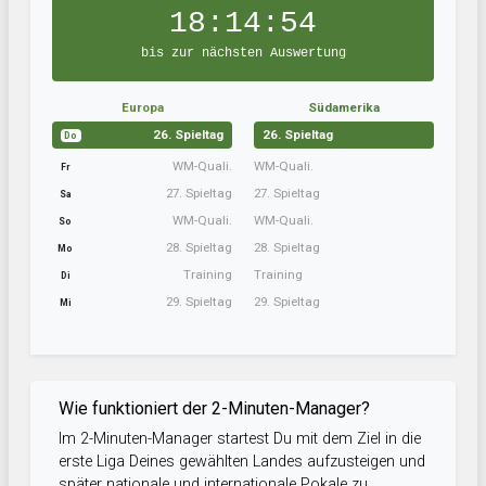
18:14:54
bis zur nächsten Auswertung
Europa
Südamerika
26. Spieltag
26. Spieltag
Do
WM-Quali.
WM-Quali.
Fr
27. Spieltag
27. Spieltag
Sa
WM-Quali.
WM-Quali.
So
28. Spieltag
28. Spieltag
Mo
Training
Training
Di
29. Spieltag
29. Spieltag
Mi
Wie funktioniert der 2-Minuten-Manager?
Im 2-Minuten-Manager startest Du mit dem Ziel in die
erste Liga Deines gewählten Landes aufzusteigen und
später nationale und internationale Pokale zu