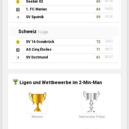
Seebär 02
65
87:16
1
1. FC Maniac
64
94:25
2
SV Sputnik
59
91:26
3
Schweiz
1.Liga
SV 16 Osnabrück
72
94:21
1
AS Cinq Étoiles
71
99:21
2
SV Dortmund
61
85:27
3
Ligen und Wettbewerbe im 2-Min-Man
Meister
Nationaler Pokal