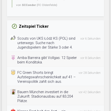
von
SCCondor
(FC Oldenfelde)
Zeitspiel Ticker
Scouts von UKS Łódź KS (POL) sind
vor 6 Sekunden
unterwegs: Suche nach
Jugendspielern der Stärke 3 oder 4.
Arriba Barreira gibt Vollgas: 12 Spieler
vor 8 Sekunden
beim Konditska.
FC Green Shorts bringt
vor 28 Sekunden
Aufstiegswahrscheinlichkeit auf 41 –
Vereinspolitik zahlt sich aus.
Bauern München investiert in die
vor 42 Sekunden
Zukunft: Stadionausbau auf 83.204
Plätze.