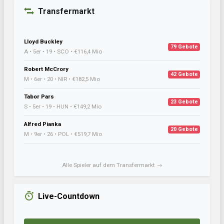
Transfermarkt
Lloyd Buckley
79 Gebote
A • 5er • 19 • SCO • €116,4 Mio
Robert McCrory
42 Gebote
M • 6er • 20 • NIR • €182,5 Mio
Tabor Pars
23 Gebote
S • 5er • 19 • HUN • €149,2 Mio
Alfred Pianka
20 Gebote
M • 9er • 26 • POL • €519,7 Mio
Alle Spieler auf dem Transfermarkt →
Live-Countdown