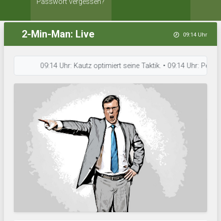
Passwort vergessen?
2-Min-Man: Live
09:14 Uhr
09:14 Uhr: Kautz optimiert seine Taktik. • 09:14 Uhr: Pembespor 