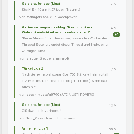
Spieleraufstiege (Liga)
4 Min
Stark! Ein 10er mit 27 ist ein Traum :)
von
ManagerFabi
(VFR Badenpower)
Verbesserungsvorschlag: "Realistischere
6 Min
Wahrscheinlichkeit von Unentschieden!"
+1
"Keine Ahnung" mit diesen wegweisenden Worten des
Threaed-Erstellers endet dieser Thread und findet einen
würdigen Absc...
von
sledge
(Sledgehammer04)
Türkei Liga 2
7 Min
Nächste heimspiel sogar über 700 Stärke + heimvorteil
+ 2,4% heimstärke durch niedrigere Preise :) wenn das
auch nic...
von
dogan.mustafa0790
(AFC MUSTI ROVERS)
Spieleraufstiege (Liga)
13 Min
Glückwunsch, vurinoma!
von
Tobi_Oner
(Ajax Lattenstramm)
Armenien Liga 1
29 Min