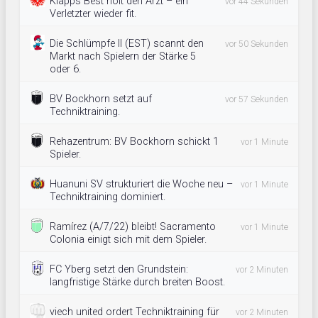
Klapps Best holt den Arzt – ein
vor 44 Sekunden
Verletzter wieder fit.
Die Schlümpfe II (EST) scannt den
vor 50 Sekunden
Markt nach Spielern der Stärke 5
oder 6.
BV Bockhorn setzt auf
vor 57 Sekunden
Techniktraining.
Rehazentrum: BV Bockhorn schickt 1
vor 1 Minute
Spieler.
Huanuni SV strukturiert die Woche neu –
vor 1 Minute
Techniktraining dominiert.
Ramírez (A/7/22) bleibt! Sacramento
vor 1 Minute
Colonia einigt sich mit dem Spieler.
FC Yberg setzt den Grundstein:
vor 2 Minuten
langfristige Stärke durch breiten Boost.
viech united ordert Techniktraining für
vor 2 Minuten