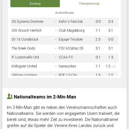
Eurocup
Championscup
Achtelfinale
SG Dynamo Dromore
-
Kahn´s Fanclub
0:0
0:3
GW Wusch Herrlich
-
Club Magdeburg
1:1
3:1
SV 16 Osnabrück
-
Equipe Tricolore
2:5
0:0
The Greek Gods
-
FSV AlCatraz 05
3:1
3:1
IF Lisannvellir Utd.
-
CCAA FC
0:1
1:3
Kollogizer United
-
Ivanauskas
1:1
1:2
n.V.
Viktoria cristiano
-
BSF LO-City
1:6
1:5
Hnk Rama
-
Südstadkicker
0:1
2:2
Nationalteams im 2-Min-Man
Im 2-Min-Man gibt es neben den Vereinsmannschaften auch
Nationalteams. Sie werden von engagierten Usern trainiert, die
bereit sind, etwas mehr Zeit zu investieren. Die Nationaltrainer
greifen auf die Spieler der Vereine ihres Landes zurück und