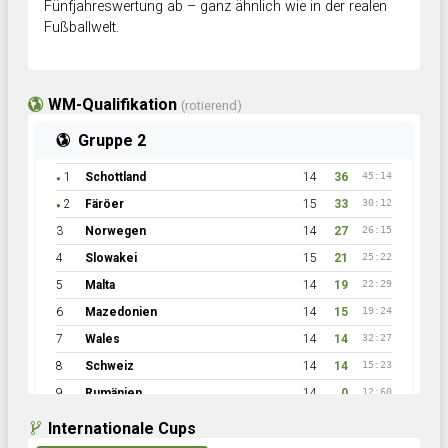
Fünfjahreswertung ab – ganz ähnlich wie in der realen
Fußballwelt.
WM-Qualifikation
(rotierend)
Gruppe 2
1
Schottland
14
36
45:14
●
2
Färöer
15
33
30:12
●
3
Norwegen
14
27
26:15
4
Slowakei
15
21
25:22
5
Malta
14
19
22:29
6
Mazedonien
14
15
19:24
7
Wales
14
14
32:27
8
Schweiz
14
14
15:23
9
Rumänien
14
0
12:60
Internationale Cups