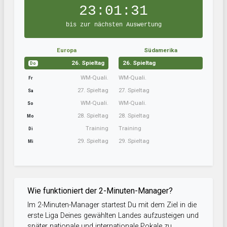
23:01:31
bis zur nächsten Auswertung
Europa
Südamerika
26. Spieltag
26. Spieltag
Do
WM-Quali.
WM-Quali.
Fr
27. Spieltag
27. Spieltag
Sa
WM-Quali.
WM-Quali.
So
28. Spieltag
28. Spieltag
Mo
Training
Training
Di
29. Spieltag
29. Spieltag
Mi
Wie funktioniert der 2-Minuten-Manager?
Im 2-Minuten-Manager startest Du mit dem Ziel in die
erste Liga Deines gewählten Landes aufzusteigen und
später nationale und internationale Pokale zu