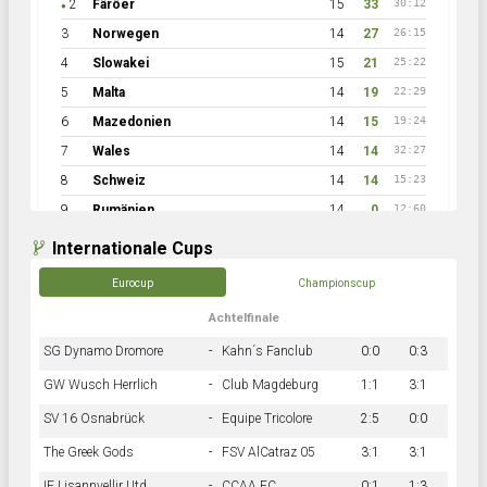
2
Färöer
15
33
30:12
●
3
Norwegen
14
27
26:15
4
Slowakei
15
21
25:22
5
Malta
14
19
22:29
6
Mazedonien
14
15
19:24
7
Wales
14
14
32:27
8
Schweiz
14
14
15:23
9
Rumänien
14
0
12:60
Internationale Cups
Eurocup
Championscup
Achtelfinale
SG Dynamo Dromore
-
Kahn´s Fanclub
0:0
0:3
GW Wusch Herrlich
-
Club Magdeburg
1:1
3:1
SV 16 Osnabrück
-
Equipe Tricolore
2:5
0:0
The Greek Gods
-
FSV AlCatraz 05
3:1
3:1
IF Lisannvellir Utd.
-
CCAA FC
0:1
1:3