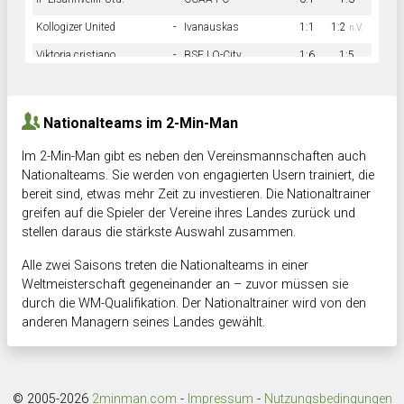
Kollogizer United
-
Ivanauskas
1:1
1:2
n.V.
Viktoria cristiano
-
BSF LO-City
1:6
1:5
Hnk Rama
-
Südstadkicker
0:1
2:2
Nationalteams im 2-Min-Man
Im 2-Min-Man gibt es neben den Vereinsmannschaften auch
Nationalteams. Sie werden von engagierten Usern trainiert, die
bereit sind, etwas mehr Zeit zu investieren. Die Nationaltrainer
greifen auf die Spieler der Vereine ihres Landes zurück und
stellen daraus die stärkste Auswahl zusammen.
Alle zwei Saisons treten die Nationalteams in einer
Weltmeisterschaft gegeneinander an – zuvor müssen sie
durch die WM-Qualifikation. Der Nationaltrainer wird von den
anderen Managern seines Landes gewählt.
© 2005-2026
2minman.com
-
Impressum
-
Nutzungsbedingungen