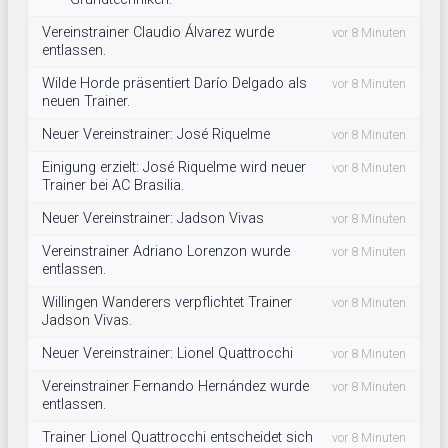
Vereinstrainer Claudio Álvarez wurde
vor 8 Minuten
entlassen.
Wilde Horde präsentiert Darío Delgado als
vor 8 Minuten
neuen Trainer.
Neuer Vereinstrainer: José Riquelme
vor 8 Minuten
Einigung erzielt: José Riquelme wird neuer
vor 8 Minuten
Trainer bei AC Brasilia.
Neuer Vereinstrainer: Jadson Vivas
vor 8 Minuten
Vereinstrainer Adriano Lorenzon wurde
vor 8 Minuten
entlassen.
Willingen Wanderers verpflichtet Trainer
vor 8 Minuten
Jadson Vivas.
Neuer Vereinstrainer: Lionel Quattrocchi
vor 8 Minuten
Vereinstrainer Fernando Hernández wurde
vor 8 Minuten
entlassen.
Trainer Lionel Quattrocchi entscheidet sich
vor 8 Minuten