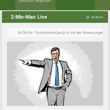
Passwort vergessen?
2-Min-Man: Live
04:28 Uhr
04:28 Uhr: TschossenerGeorg ist mit den Anweisungen für sein Team