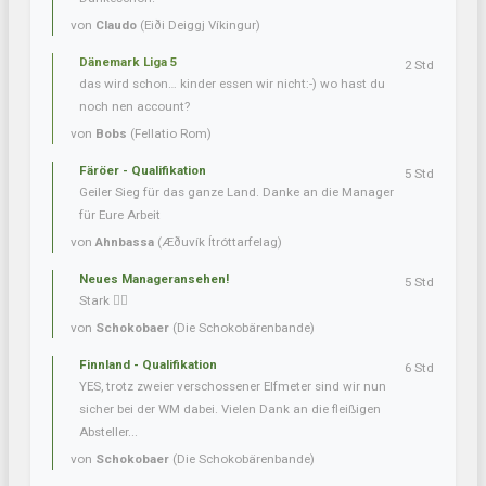
von
Claudo
(Eiði Deiggj Víkingur)
Dänemark Liga 5
2 Std
das wird schon… kinder essen wir nicht:-) wo hast du
noch nen account?
von
Bobs
(Fellatio Rom)
Färöer - Qualifikation
5 Std
Geiler Sieg für das ganze Land. Danke an die Manager
für Eure Arbeit
von
Ahnbassa
(Æðuvík Ítróttarfelag)
Neues Manageransehen!
5 Std
Stark 👍🏼
von
Schokobaer
(Die Schokobärenbande)
Finnland - Qualifikation
6 Std
YES, trotz zweier verschossener Elfmeter sind wir nun
sicher bei der WM dabei. Vielen Dank an die fleißigen
Absteller...
von
Schokobaer
(Die Schokobärenbande)