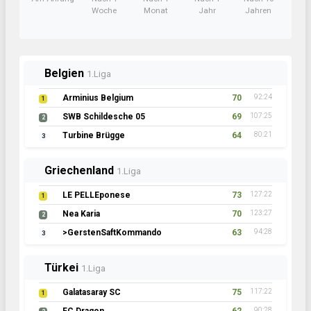
Woche
Monat
Jahr
Jahren
Belgien
1.Liga
Arminius Belgium
70
92:24
1
SWB Schildesche 05
69
107:25
2
Turbine Brügge
64
80:21
3
Griechenland
1.Liga
LE PELLEponese
73
127:22
1
Nea Karia
70
123:27
2
>GerstenSaftKommando
63
94:28
3
Türkei
1.Liga
Galatasaray SC
75
117:22
1
90:28