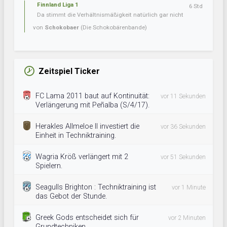
Finnland Liga 1
6 Std
Da stimmt die Verhältnismäßigkeit natürlich gar nicht
von
Schokobaer
(Die Schokobärenbande)
Zeitspiel Ticker
FC Lama 2011 baut auf Kontinuität:
vor 11 Sekunden
Verlängerung mit Peñalba (S/4/17).
Herakles Allmeloe II investiert die
vor 36 Sekunden
Einheit in Techniktraining.
Wagria Kröß verlängert mit 2
vor 51 Sekunden
Spielern.
Seagulls Brighton : Techniktraining ist
vor 1 Minute
das Gebot der Stunde.
Greek Gods entscheidet sich für
vor 2 Minuten
Grundtechniken.