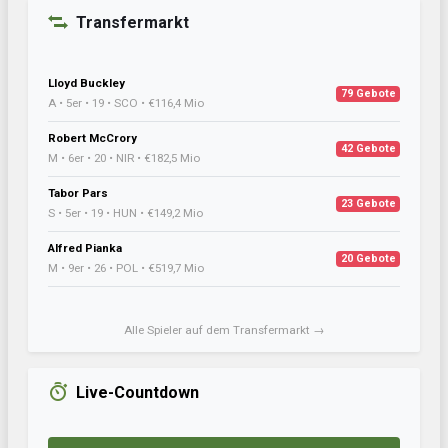
Transfermarkt
Lloyd Buckley
79 Gebote
A • 5er • 19 • SCO • €116,4 Mio
Robert McCrory
42 Gebote
M • 6er • 20 • NIR • €182,5 Mio
Tabor Pars
23 Gebote
S • 5er • 19 • HUN • €149,2 Mio
Alfred Pianka
20 Gebote
M • 9er • 26 • POL • €519,7 Mio
Alle Spieler auf dem Transfermarkt →
Live-Countdown