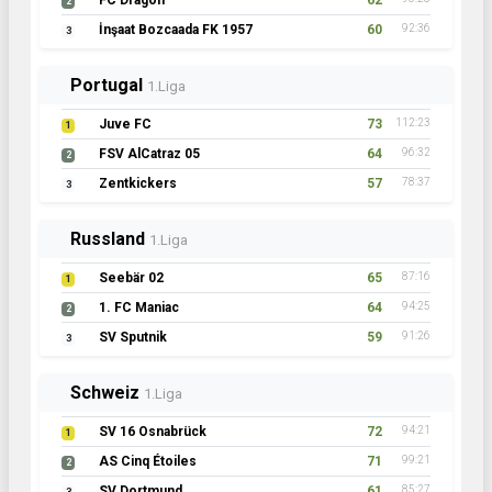
FC Dragon
62
2
İnşaat Bozcaada FK 1957
60
92:36
3
Portugal
1.Liga
Juve FC
73
112:23
1
FSV AlCatraz 05
64
96:32
2
Zentkickers
57
78:37
3
Russland
1.Liga
Seebär 02
65
87:16
1
1. FC Maniac
64
94:25
2
SV Sputnik
59
91:26
3
Schweiz
1.Liga
SV 16 Osnabrück
72
94:21
1
AS Cinq Étoiles
71
99:21
2
SV Dortmund
61
85:27