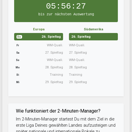
05:56:26
bis zur nächsten Auswertung
Europa
Südamerika
26. Spieltag
26. Spieltag
Do
WM-Quali.
WM-Quali.
Fr
27. Spieltag
27. Spieltag
Sa
WM-Quali.
WM-Quali.
So
28. Spieltag
28. Spieltag
Mo
Training
Training
Di
29. Spieltag
29. Spieltag
Mi
Wie funktioniert der 2-Minuten-Manager?
Im 2-Minuten-Manager startest Du mit dem Ziel in die
erste Liga Deines gewählten Landes aufzusteigen und
später nationale und internationale Pokale zu