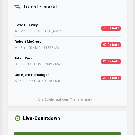
Transfermarkt
Lloyd Buckley
79 Gebote
A • 5er • 19 • SCO • €116,4 Mio
Robert McCrory
42 Gebote
M • 6er • 20 • NIR • €182,5 Mio
Tabor Pars
23 Gebote
S • 5er • 19 • HUN • €149,2 Mio
Ole Bjørn Porsanger
22 Gebote
S • 8er • 22 • NOR • €228,7 Mio
Alle Spieler auf dem Transfermarkt →
Live-Countdown