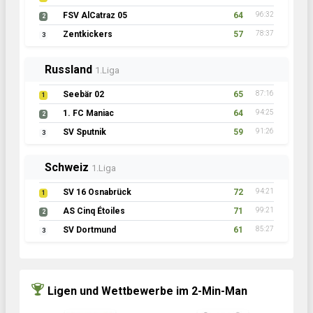
FSV AlCatraz 05
64
96:32
2
Zentkickers
57
78:37
3
Russland
1.Liga
Seebär 02
65
87:16
1
1. FC Maniac
64
94:25
2
SV Sputnik
59
91:26
3
Schweiz
1.Liga
SV 16 Osnabrück
72
94:21
1
AS Cinq Étoiles
71
99:21
2
SV Dortmund
61
85:27
3
Ligen und Wettbewerbe im 2-Min-Man