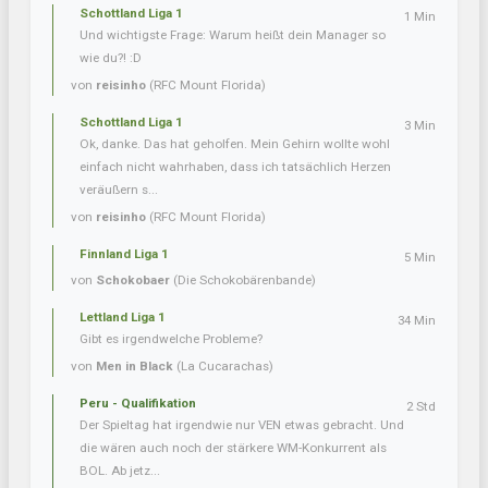
Schottland Liga 1
1 Min
Und wichtigste Frage: Warum heißt dein Manager so
wie du?! :D
von
reisinho
(RFC Mount Florida)
Schottland Liga 1
3 Min
Ok, danke. Das hat geholfen. Mein Gehirn wollte wohl
einfach nicht wahrhaben, dass ich tatsächlich Herzen
veräußern s...
von
reisinho
(RFC Mount Florida)
Finnland Liga 1
5 Min
von
Schokobaer
(Die Schokobärenbande)
Lettland Liga 1
34 Min
Gibt es irgendwelche Probleme?
von
Men in Black
(La Cucarachas)
Peru - Qualifikation
2 Std
Der Spieltag hat irgendwie nur VEN etwas gebracht. Und
die wären auch noch der stärkere WM-Konkurrent als
BOL. Ab jetz...