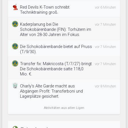
Red Devils K-Town schreibt
vor 6 Minuten
Techniktraining groß.
Kaderplanung bei Die
vor 7 Minuten
Schokobärenbande (FIN): Torhütern im
Alter von 28-30 Jahren im Fokus.
Die Schokobärenbande bietet auf Pruss
vor 7 Minuten
(T/9/30).
Transfer fix: Makricosta (T/7/27) bringt
vor 7 Minuten
Die Schokobärenbande satte 118,0
Mio. €.
Charly's Alte Garde macht aus
vor 8 Minuten
Abgängen Profit: Transferboni und
Lagerplätze gesichert.
Aktivitäten aus allen Ligen