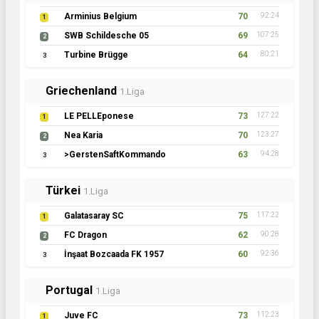
Arminius Belgium
70
92:24
1
SWB Schildesche 05
69
107:25
2
Turbine Brügge
64
80:21
3
Griechenland
1.Liga
LE PELLEponese
73
127:22
1
Nea Karia
70
123:27
2
>GerstenSaftKommando
63
94:28
3
Türkei
1.Liga
Galatasaray SC
75
117:22
1
FC Dragon
62
90:28
2
İnşaat Bozcaada FK 1957
60
92:36
3
Portugal
1.Liga
Juve FC
73
112:23
1