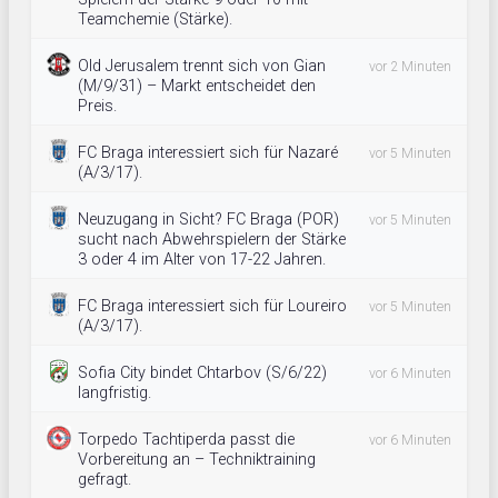
Teamchemie (Stärke).
Old Jerusalem trennt sich von Gian
vor 2 Minuten
(M/9/31) – Markt entscheidet den
Preis.
FC Braga interessiert sich für Nazaré
vor 5 Minuten
(A/3/17).
Neuzugang in Sicht? FC Braga (POR)
vor 5 Minuten
sucht nach Abwehrspielern der Stärke
3 oder 4 im Alter von 17-22 Jahren.
FC Braga interessiert sich für Loureiro
vor 5 Minuten
(A/3/17).
Sofia City bindet Chtarbov (S/6/22)
vor 6 Minuten
langfristig.
Torpedo Tachtiperda passt die
vor 6 Minuten
Vorbereitung an – Techniktraining
gefragt.