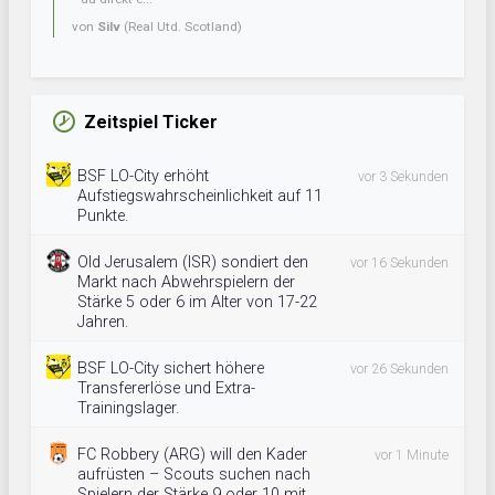
von
Silv
(Real Utd. Scotland)
Zeitspiel Ticker
BSF LO-City erhöht
vor 3 Sekunden
Aufstiegswahrscheinlichkeit auf 11
Punkte.
Old Jerusalem (ISR) sondiert den
vor 16 Sekunden
Markt nach Abwehrspielern der
Stärke 5 oder 6 im Alter von 17-22
Jahren.
BSF LO-City sichert höhere
vor 26 Sekunden
Transfererlöse und Extra-
Trainingslager.
FC Robbery (ARG) will den Kader
vor 1 Minute
aufrüsten – Scouts suchen nach
Spielern der Stärke 9 oder 10 mit