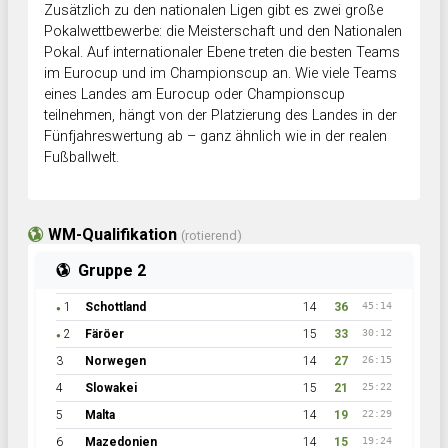
Zusätzlich zu den nationalen Ligen gibt es zwei große
Pokalwettbewerbe: die Meisterschaft und den Nationalen
Pokal. Auf internationaler Ebene treten die besten Teams
im Eurocup und im Championscup an. Wie viele Teams
eines Landes am Eurocup oder Championscup
teilnehmen, hängt von der Platzierung des Landes in der
Fünfjahreswertung ab – ganz ähnlich wie in der realen
Fußballwelt.
WM-Qualifikation
(rotierend)
Gruppe 2
1
Schottland
14
36
45:14
●
2
Färöer
15
33
30:12
●
3
Norwegen
14
27
26:15
4
Slowakei
15
21
25:22
5
Malta
14
19
22:29
6
Mazedonien
14
15
19:24