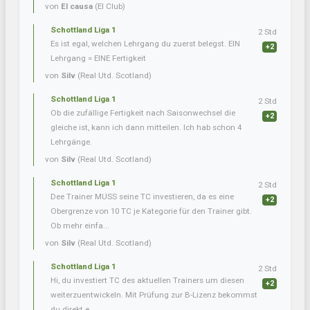
von
El causa
(El Club)
Schottland Liga 1
2 Std
Es ist egal, welchen Lehrgang du zuerst belegst. EIN
+2
Lehrgang = EINE Fertigkeit
von
Silv
(Real Utd. Scotland)
Schottland Liga 1
2 Std
Ob die zufällige Fertigkeit nach Saisonwechsel die
+2
gleiche ist, kann ich dann mitteilen. Ich hab schon 4
Lehrgänge.
von
Silv
(Real Utd. Scotland)
Schottland Liga 1
2 Std
Dee Trainer MUSS seine TC investieren, da es eine
+2
Obergrenze von 10 TC je Kategorie für den Trainer gibt.
Ob mehr einfa...
von
Silv
(Real Utd. Scotland)
Schottland Liga 1
2 Std
Hi, du investiert TC des aktuellen Trainers um diesen
+2
weiterzuentwickeln. Mit Prüfung zur B-Lizenz bekommst
du direkt e...