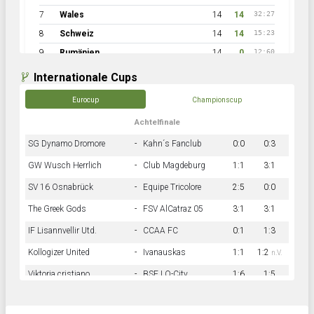
7
Wales
14
14
32:27
8
Schweiz
14
14
15:23
9
Rumänien
14
0
12:60
Internationale Cups
Eurocup
Championscup
Achtelfinale
SG Dynamo Dromore
-
Kahn´s Fanclub
0:0
0:3
GW Wusch Herrlich
-
Club Magdeburg
1:1
3:1
SV 16 Osnabrück
-
Equipe Tricolore
2:5
0:0
The Greek Gods
-
FSV AlCatraz 05
3:1
3:1
IF Lisannvellir Utd.
-
CCAA FC
0:1
1:3
Kollogizer United
-
Ivanauskas
1:1
1:2
n.V.
Viktoria cristiano
-
BSF LO-City
1:6
1:5
Hnk Rama
-
Südstadkicker
0:1
2:2