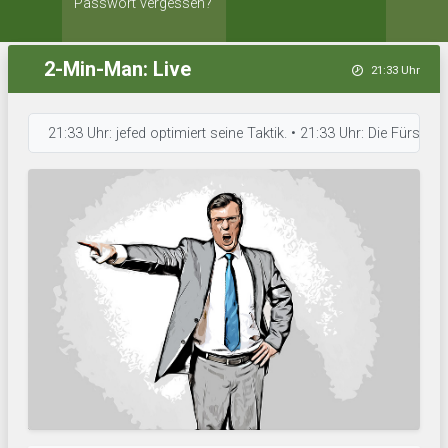
Passwort vergessen?
2-Min-Man: Live
21:33 Uhr
21:33 Uhr: jefed optimiert seine Taktik. • 21:33 Uhr: Die Fürschten a