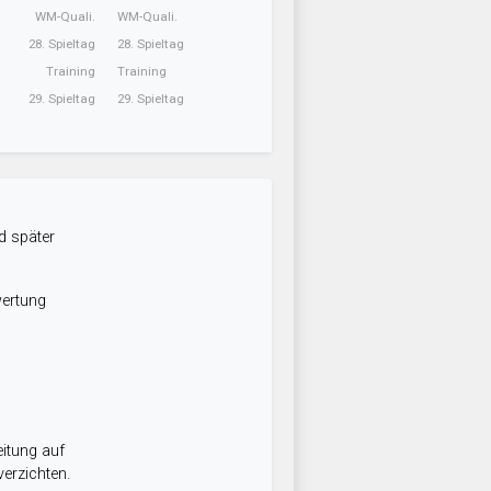
WM-Quali.
WM-Quali.
28. Spieltag
28. Spieltag
Training
Training
29. Spieltag
29. Spieltag
d später
wertung
itung auf
erzichten.