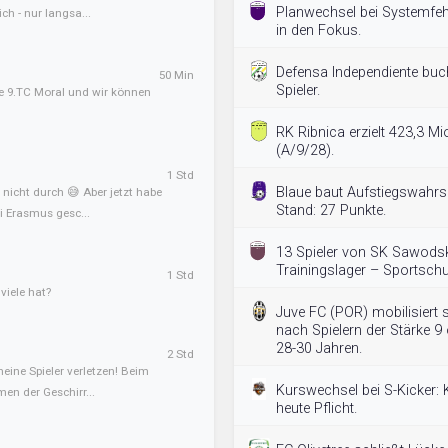
Planwechsel bei Systemfehl
ch - nur langsa...
in den Fokus.
Defensa Independiente buc
50 Min
Spieler.
e 9.TC Moral und wir können
RK Ribnica erzielt 423,3 Mi
(A/9/28).
1 Std
Blaue baut Aufstiegswahrsc
nicht durch 😅 Aber jetzt habe
Stand: 27 Punkte.
 Erasmus gesc...
13 Spieler von SK Sawodsk
Trainingslager – Sportschu
1 Std
iele hat?
Juve FC (POR) mobilisiert 
nach Spielern der Stärke 9 
28-30 Jahren.
2 Std
meine Spieler verletzen! Beim
Kurswechsel bei S-Kicker: 
en der Geschirr...
heute Pflicht.