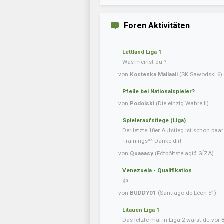
Foren Aktivitäten
Lettland Liga 1
Was meinst du ?
von
Kostenka Mallaaii
(SK Sawodski 6)
Pfeile bei Nationalspieler?
von
Podolski
(Die einzig Wahre II)
Spieleraufstiege (Liga)
Der letzte 10er Aufstieg ist schon paa
Trainings^^ Danke dir!
von
Quaaasy
(Fótbóltsfelagið GÍZA)
Venezuela - Qualifikation
👍
von
BUDDY01
(Santiago de Léon 51)
Litauen Liga 1
Das letzte mal in Liga 2 warst du vor 80