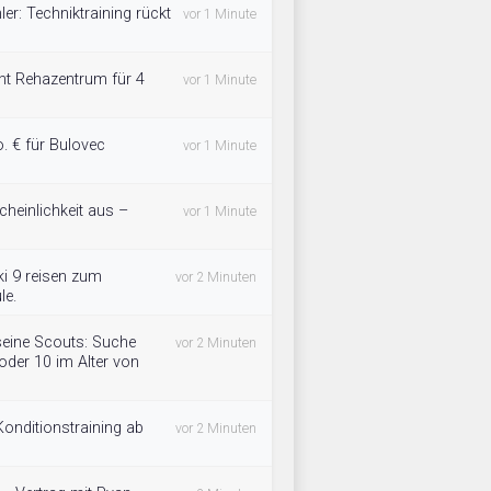
er: Techniktraining rückt
vor 1 Minute
ht Rehazentrum für 4
vor 1 Minute
o. € für Bulovec
vor 1 Minute
heinlichkeit aus –
vor 1 Minute
i 9 reisen zum
vor 2 Minuten
le.
seine Scouts: Suche
vor 2 Minuten
oder 10 im Alter von
Konditionstraining ab
vor 2 Minuten