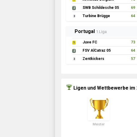
SWB Schildesche 05
69
2
Turbine Brügge
64
3
Portugal
1.Liga
Juve FC
73
1
FSV AlCatraz 05
64
2
Zentkickers
57
3
Ligen und Wettbewerbe im
Meister