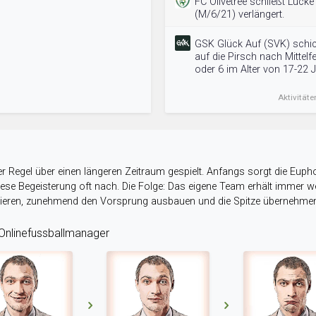
FC Olivetree schließt Lücke
(M/6/21) verlängert.
GSK Glück Auf (SVK) schic
auf die Pirsch nach Mittelfe
oder 6 im Alter von 17-22 
Aktivitäte
r Regel über einen längeren Zeitraum gespielt. Anfangs sorgt die Eupho
 diese Begeisterung oft nach. Die Folge: Das eigene Team erhält immer
stieren, zunehmend den Vorsprung ausbauen und die Spitze übernehme
nlinefussballmanager