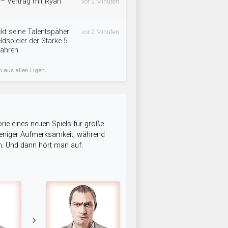
 – Vertrag mit Ryan
vor 2 Minuten
kt seine Talentspäher
vor 2 Minuten
ldspieler der Stärke 5
Jahren.
n aus allen Ligen
rie eines neuen Spiels für große
 weniger Aufmerksamkeit, während
n. Und dann hört man auf.