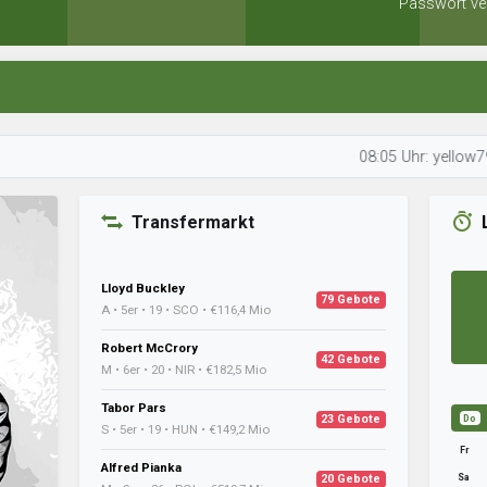
Passwort ve
08:05 Uhr: yellow799 ist mit
Transfermarkt
Lloyd Buckley
79 Gebote
A • 5er • 19 • SCO • €116,4 Mio
Robert McCrory
42 Gebote
M • 6er • 20 • NIR • €182,5 Mio
Tabor Pars
23 Gebote
Do
S • 5er • 19 • HUN • €149,2 Mio
Fr
Alfred Pianka
Sa
20 Gebote