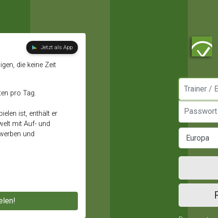
Jetzt als App
gen, die keine Zeit
Manager / E
ten pro Tag.
Passwort
elen ist, enthält er
elt mit Auf- und
ewerben und
elen!