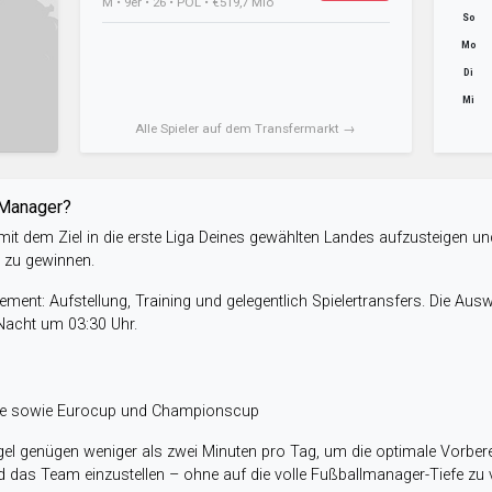
M • 9er • 26 • POL • €519,7 Mio
So
Mo
Di
Mi
Alle Spieler auf dem Transfermarkt →
-Manager?
it dem Ziel in die erste Liga Deines gewählten Landes aufzusteigen un
e zu gewinnen.
ent: Aufstellung, Training und gelegentlich Spielertransfers. Die Aus
 Nacht um 03:30 Uhr.
ele sowie Eurocup und Championscup
el genügen weniger als zwei Minuten pro Tag, um die optimale Vorbere
 das Team einzustellen – ohne auf die volle Fußballmanager-Tiefe zu v