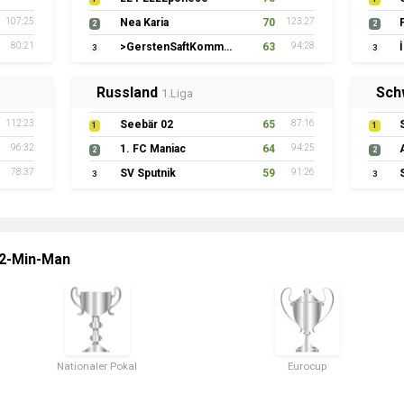
107:25
Nea Karia
70
123:27
2
2
80:21
>GerstenSaftKommando
63
94:28
3
3
Russland
Sch
1.Liga
112:23
Seebär 02
65
87:16
1
1
96:32
1. FC Maniac
64
94:25
2
2
78:37
SV Sputnik
59
91:26
3
3
 2-Min-Man
Nationaler Pokal
Eurocup