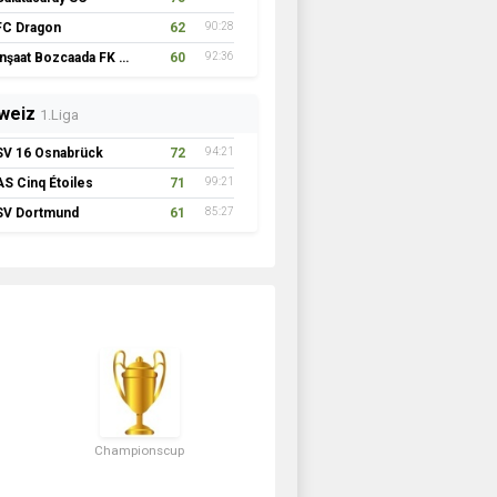
FC Dragon
62
90:28
İnşaat Bozcaada FK 1957
60
92:36
weiz
1.Liga
SV 16 Osnabrück
72
94:21
AS Cinq Étoiles
71
99:21
SV Dortmund
61
85:27
Championscup