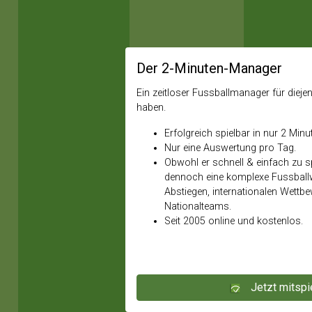
Der 2-Minuten-Manager
Ein zeitloser Fussballmanager für diejeni
haben.
Erfolgreich spielbar in nur 2 Minu
Nur eine Auswertung pro Tag.
Obwohl er schnell & einfach zu spi
dennoch eine komplexe Fussballw
Abstiegen, internationalen Wettb
Nationalteams.
Seit 2005 online und kostenlos.
Jetzt mitspi