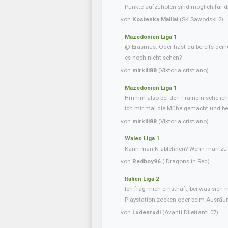
Punkte aufzuholen sind möglich für di
von
Kostenka Malllai
(SK Sawodski 2)
Mazedonien Liga 1
@ Erasmus: Oder hast du bereits dein
es noch nicht sehen?
von
mirkili88
(Viktoria cristiano)
Mazedonien Liga 1
Hmmm also bei den Trainern sehe ich 
ich mir mal die Mühe gemacht und bei
von
mirkili88
(Viktoria cristiano)
Wales Liga 1
Kann man N ablehnen? Wenn man zu v
von
Redboy96
(.Dragons in Red)
Italien Liga 2
Ich frag mich ernsthaft, bei was sich 
Playstation zocken oder beim Ausräum
von
Ludenrudi
(Avanti Dilettanti 07)