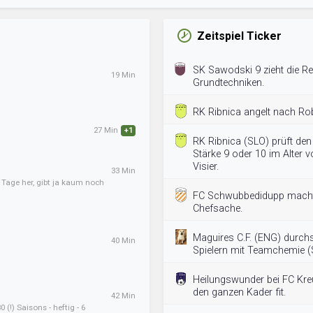
Zeitspiel Ticker
SK Sawodski 9 zieht die Re
19 Min
Grundtechniken.
RK Ribnica angelt nach Rob
27 Min
+1
RK Ribnica (SLO) prüft den 
Stärke 9 oder 10 im Alter 
Visier.
33 Min
r Tage her, gibt ja kaum noch
FC Schwubbedidupp macht 
Chefsache.
Maguires C.F. (ENG) durch
40 Min
Spielern mit Teamchemie (S
Heilungswunder bei FC Kre
den ganzen Kader fit.
42 Min
 (!) Saisons - heftig - 6