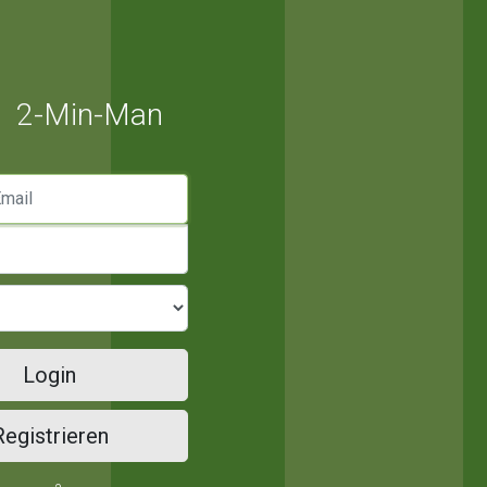
2-Min-Man
mail
Login
Registrieren