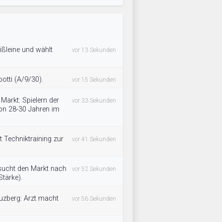
ißleine und wählt
vor 13 Sekunden
otti (A/9/30).
vor 15 Sekunden
Markt: Spielern der
vor 33 Sekunden
von 28-30 Jahren im
Techniktraining zur
vor 41 Sekunden
sucht den Markt nach
vor 52 Sekunden
tärke).
uzberg: Arzt macht
vor 56 Sekunden