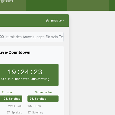
rgessen?
08:05 Uhr
 den Anweisungen für sein Team durch. • 08:05 Uhr: Timbers Army ist in 
Live-Countdown
19:24:21
bis zur nächsten Auswertung
Europa
Südamerika
26. Spieltag
26. Spieltag
WM-Quali.
WM-Quali.
27. Spieltag
27. Spieltag