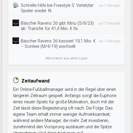
Schnelle Hilfe bei Freestyle S: Verletzter
vor 7 Minuten
Spieler wieder fit.
Bäscher Ravens 26 gibt Xitriu (S/6/23)
vor 7 Minuten
ab: Transfer für 41,4 Mio. € fix.
Bäscher Ravens 26 kassiert 19,1 Mio. €
vor 7 Minuten
– Scinteie (M/4/19) wechselt.
Aktivitäten aus allen Ligen
Zeitaufwand
Ein Online-Fußballmanager wird in der Regel über einen
längeren Zeitraum gespielt. Anfangs sorgt die Euphorie
eines neuen Spiels für große Motivation, doch mit der
Zeit lässt diese Begeisterung oft nach. Die Folge: Das
eigene Team erhält immer weniger Aufmerksamkeit,
während andere Manager, die mehr Zeit investieren,
zunehmend den Vorsprung ausbauen und die Spitze