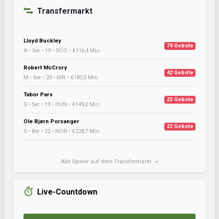
Transfermarkt
Lloyd Buckley
79 Gebote
A • 5er • 19 • SCO • €116,4 Mio
Robert McCrory
42 Gebote
M • 6er • 20 • NIR • €182,5 Mio
Tabor Pars
23 Gebote
S • 5er • 19 • HUN • €149,2 Mio
Ole Bjørn Porsanger
22 Gebote
S • 8er • 22 • NOR • €228,7 Mio
Alle Spieler auf dem Transfermarkt →
Live-Countdown