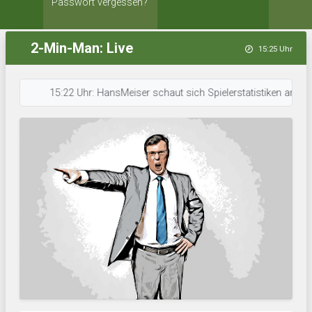
Passwort vergessen?
2-Min-Man: Live
15:25 Uhr
15:22 Uhr: HansMeiser schaut sich Spielerstatistiken an. • 15:22 