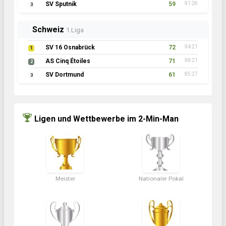
SV Sputnik
59
91:26
3
Schweiz
1.Liga
SV 16 Osnabrück
72
94:21
1
AS Cinq Étoiles
71
99:21
2
SV Dortmund
61
85:27
3
Ligen und Wettbewerbe im 2-Min-Man
Meister
Nationaler Pokal