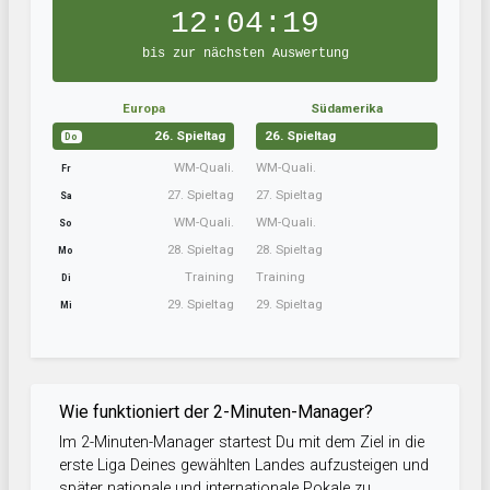
12:04:19
bis zur nächsten Auswertung
Europa
Südamerika
26. Spieltag
26. Spieltag
Do
WM-Quali.
WM-Quali.
Fr
27. Spieltag
27. Spieltag
Sa
WM-Quali.
WM-Quali.
So
28. Spieltag
28. Spieltag
Mo
Training
Training
Di
29. Spieltag
29. Spieltag
Mi
Wie funktioniert der 2-Minuten-Manager?
Im 2-Minuten-Manager startest Du mit dem Ziel in die
erste Liga Deines gewählten Landes aufzusteigen und
später nationale und internationale Pokale zu