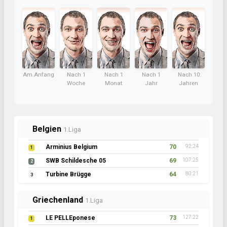
Am Anfang
Nach 1
Nach 1
Nach 1
Nach 10
Woche
Monat
Jahr
Jahren
Belgien
1.Liga
Arminius Belgium
70
92:24
1
SWB Schildesche 05
69
107:25
2
Turbine Brügge
64
80:21
3
Griechenland
1.Liga
LE PELLEponese
73
127:22
1