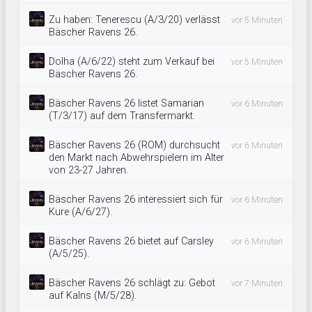
Zu haben: Tenerescu (A/3/20) verlässt
vor 5 Minuten
Bäscher Ravens 26.
Dolha (A/6/22) steht zum Verkauf bei
vor 5 Minuten
Bäscher Ravens 26.
Bäscher Ravens 26 listet Samarian
vor 6 Minuten
(T/3/17) auf dem Transfermarkt.
Bäscher Ravens 26 (ROM) durchsucht
vor 6 Minuten
den Markt nach Abwehrspielern im Alter
von 23-27 Jahren.
Bäscher Ravens 26 interessiert sich für
vor 6 Minuten
Kure (A/6/27).
Bäscher Ravens 26 bietet auf Carsley
vor 6 Minuten
(A/5/25).
Bäscher Ravens 26 schlägt zu: Gebot
vor 7 Minuten
auf Kalns (M/5/28).