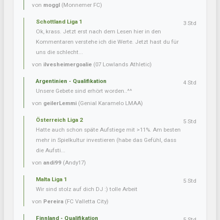
von
moggl
(Monnemer FC)
Schottland Liga 1
3 Std
Ok, krass. Jetzt erst nach dem Lesen hier in den
Kommentaren verstehe ich die Werte. Jetzt hast du für
uns die schlecht...
von
ilvesheimergoalie
(07 Lowlands Athletic)
Argentinien - Qualifikation
4 Std
Unsere Gebete sind erhört worden..^^
von
geilerLemmi
(Genial Karamelo LMAA)
Österreich Liga 2
5 Std
Hatte auch schon späte Aufstiege mit >11%. Am besten
mehr in Spielkultur investieren (habe das Gefühl, dass
die Aufsti...
von
andi99
(Andy17)
Malta Liga 1
5 Std
Wir sind stolz auf dich DJ :) tolle Arbeit
von
Pereira
(FC Valletta City)
Finnland - Qualifikation
5 Std