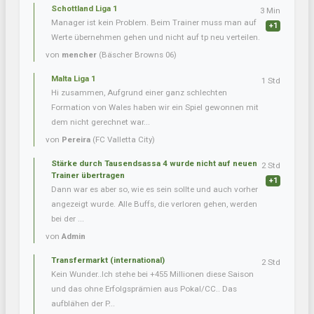
Schottland Liga 1
3 Min
Manager ist kein Problem. Beim Trainer muss man auf
+1
Werte übernehmen gehen und nicht auf tp neu verteilen.
von
mencher
(Bäscher Browns 06)
Malta Liga 1
1 Std
Hi zusammen, Aufgrund einer ganz schlechten
Formation von Wales haben wir ein Spiel gewonnen mit
dem nicht gerechnet war...
von
Pereira
(FC Valletta City)
Stärke durch Tausendsassa 4 wurde nicht auf neuen
2 Std
Trainer übertragen
+1
Dann war es aber so, wie es sein sollte und auch vorher
angezeigt wurde. Alle Buffs, die verloren gehen, werden
bei der ...
von
Admin
Transfermarkt (international)
2 Std
Kein Wunder..Ich stehe bei +455 Millionen diese Saison
und das ohne Erfolgsprämien aus Pokal/CC.. Das
aufblähen der P...