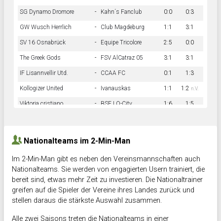
SG Dynamo Dromore
-
Kahn´s Fanclub
0:0
0:3
GW Wusch Herrlich
-
Club Magdeburg
1:1
3:1
SV 16 Osnabrück
-
Equipe Tricolore
2:5
0:0
The Greek Gods
-
FSV AlCatraz 05
3:1
3:1
IF Lisannvellir Utd.
-
CCAA FC
0:1
1:3
Kollogizer United
-
Ivanauskas
1:1
1:2
n.V.
Viktoria cristiano
-
BSF LO-City
1:6
1:5
Hnk Rama
-
Südstadkicker
0:1
2:2
Nationalteams im 2-Min-Man
Im 2-Min-Man gibt es neben den Vereinsmannschaften auch
Nationalteams. Sie werden von engagierten Usern trainiert, die
bereit sind, etwas mehr Zeit zu investieren. Die Nationaltrainer
greifen auf die Spieler der Vereine ihres Landes zurück und
stellen daraus die stärkste Auswahl zusammen.
Alle zwei Saisons treten die Nationalteams in einer