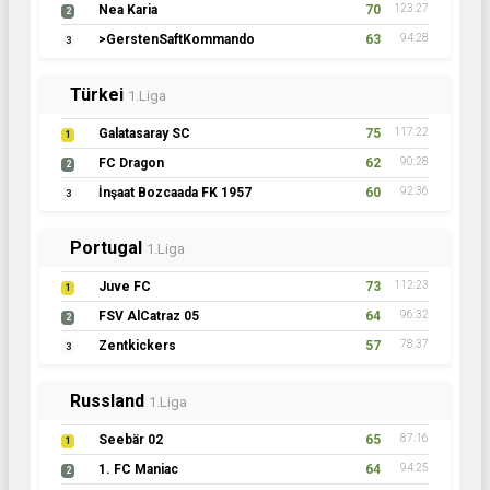
Nea Karia
70
123:27
2
>GerstenSaftKommando
63
94:28
3
Türkei
1.Liga
Galatasaray SC
75
117:22
1
FC Dragon
62
90:28
2
İnşaat Bozcaada FK 1957
60
92:36
3
Portugal
1.Liga
Juve FC
73
112:23
1
FSV AlCatraz 05
64
96:32
2
Zentkickers
57
78:37
3
Russland
1.Liga
Seebär 02
65
87:16
1
1. FC Maniac
64
94:25
2