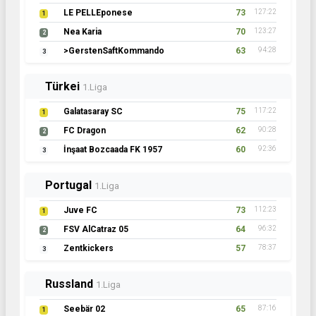
LE PELLEponese
73
127:22
1
Nea Karia
70
123:27
2
>GerstenSaftKommando
63
94:28
3
Türkei
1.Liga
Galatasaray SC
75
117:22
1
FC Dragon
62
90:28
2
İnşaat Bozcaada FK 1957
60
92:36
3
Portugal
1.Liga
Juve FC
73
112:23
1
FSV AlCatraz 05
64
96:32
2
Zentkickers
57
78:37
3
Russland
1.Liga
Seebär 02
65
87:16
1