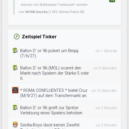
können mit Stärkejoker "verbessert" werden.
von
WOMLSascha
(1.SFC Werda Praha 05)
Zeitspiel Ticker
Ballon D‘ or 96 pokert um Beqaj
vor 1 Sekunde
(T/6/27).
Ballon D‘ or 96 (MOL) scannt den
vor 9 Sekunden
Markt nach Spielern der Stärke 5 oder
6.
* ROMA CONFLUENTES * bietet Cruz
vor 23 Sekunden
(M/9/27) auf dem Transfermarkt an.
Ballon D‘ or 96 greift zur Spritze:
vor 2 Minuten
Verletzung eines Spielers behoben.
Sevilla-Boys lässt keinen Zweifel:
vor 2 Minuten