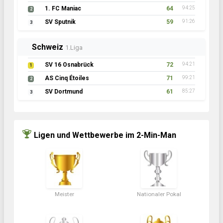
1. FC Maniac
64
94:25
2
SV Sputnik
59
91:26
3
Schweiz
1.Liga
SV 16 Osnabrück
72
94:21
1
AS Cinq Étoiles
71
99:21
2
SV Dortmund
61
85:27
3
Ligen und Wettbewerbe im 2-Min-Man
Meister
Nationaler Pokal