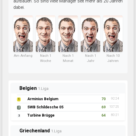
aufbauen. So sind viele Manager seit mehr als 20 Jahren
dabei.
Am Anfang
Nach 1
Nach 1
Nach 1
Nach 10
Woche
Monat
Jahr
Jahren
Belgien
1.Liga
Arminius Belgium
70
92:24
1
SWB Schildesche 05
69
107:25
2
Turbine Brügge
64
80:21
3
Griechenland
1.Liga