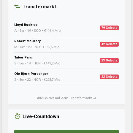
Transfermarkt
Lloyd Buckley
79 Gebote
A • 5er • 19 • SCO • €116,4 Mio
Robert McCrory
42 Gebote
M • 6er • 20 • NIR • €182,5 Mio
Tabor Pars
23 Gebote
S • 5er • 19 • HUN • €149,2 Mio
Ole Bjørn Porsanger
22 Gebote
S • 8er • 22 • NOR • €228,7 Mio
Alle Spieler auf dem Transfermarkt →
Live-Countdown