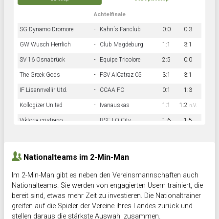
Achtelfinale
SG Dynamo Dromore
-
Kahn´s Fanclub
0:0
0:3
GW Wusch Herrlich
-
Club Magdeburg
1:1
3:1
SV 16 Osnabrück
-
Equipe Tricolore
2:5
0:0
The Greek Gods
-
FSV AlCatraz 05
3:1
3:1
IF Lisannvellir Utd.
-
CCAA FC
0:1
1:3
Kollogizer United
-
Ivanauskas
1:1
1:2
n.V.
Viktoria cristiano
-
BSF LO-City
1:6
1:5
Hnk Rama
-
Südstadkicker
0:1
2:2
Nationalteams im 2-Min-Man
Im 2-Min-Man gibt es neben den Vereinsmannschaften auch
Nationalteams. Sie werden von engagierten Usern trainiert, die
bereit sind, etwas mehr Zeit zu investieren. Die Nationaltrainer
greifen auf die Spieler der Vereine ihres Landes zurück und
stellen daraus die stärkste Auswahl zusammen.