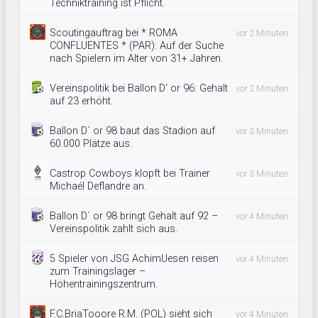
Techniktraining ist Pflicht.
Scoutingauftrag bei * ROMA
vor 2 Minuten
CONFLUENTES * (PAR): Auf der Suche
nach Spielern im Alter von 31+ Jahren.
Vereinspolitik bei Ballon D‘ or 96: Gehalt
vor 2 Minuten
auf 23 erhöht.
Ballon D´ or 98 baut das Stadion auf
vor 3 Minuten
60.000 Plätze aus.
Castrop Cowboys klopft bei Trainer
vor 3 Minuten
Michaél Deflandre an.
Ballon D´ or 98 bringt Gehalt auf 92 –
vor 4 Minuten
Vereinspolitik zahlt sich aus.
5 Spieler von JSG AchimUesen reisen
vor 4 Minuten
zum Trainingslager –
Höhentrainingszentrum.
F.C.BriaTooore R.M. (POL) sieht sich
vor 4 Minuten