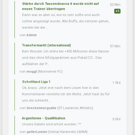
Stärke durch Tausendsassa 4 wurde nicht auf
52 Min
neuen Trainer übertragen
+1
Dann war es aber so, wie es sein sollte und auch
vorher angezeigt wurde. Alle Buffs, die verloren gehen,
werden bei der ...
von
Admin
Transfermarkt (international)
57 Min
Kein Wunder..Ich stehe bei +455 Millionen diese Saison
und das ohne Erfolgsprämien aus Pokal/CC.. Das
aufblähen der P...
von
moggl
(Monnemer FC)
Schottland Liga 1
1 Std
Ok, krass. Jetzt erst nach dem Lesen hier in den
Kommentaren verstehe ich die Werte. Jetzt hast du für
uns die schlecht...
von
ilvesheimergoalie
(07 Lowlands Athletic)
Argentinien - Qualifikation
3 Std
Unsere Gebete sind erhört worden..^^
von
geilerLemmi
(Genial Karamelo LMAA)