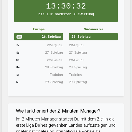
13:30:31
bis zur nächsten Auswertung
Europa
Südamerika
26. Spieltag
26. Spieltag
Do
WM-Quali.
WM-Quali.
Fr
27. Spieltag
27. Spieltag
Sa
WM-Quali.
WM-Quali.
So
28. Spieltag
28. Spieltag
Mo
Training
Training
Di
29. Spieltag
29. Spieltag
Mi
Wie funktioniert der 2-Minuten-Manager?
Im 2-Minuten-Manager startest Du mit dem Ziel in die
erste Liga Deines gewählten Landes aufzusteigen und
später nationale und internationale Pokale zu