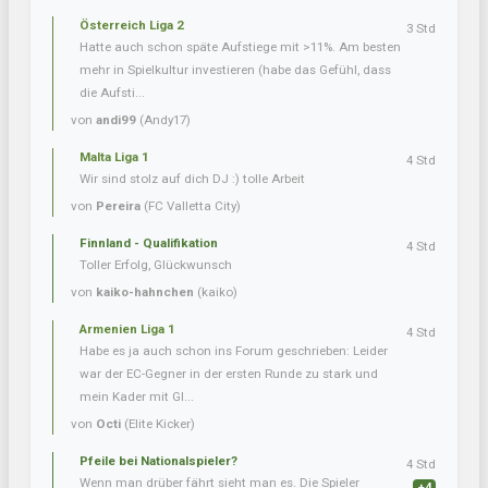
Österreich Liga 2
3 Std
Hatte auch schon späte Aufstiege mit >11%. Am besten
mehr in Spielkultur investieren (habe das Gefühl, dass
die Aufsti...
von
andi99
(Andy17)
Malta Liga 1
4 Std
Wir sind stolz auf dich DJ :) tolle Arbeit
von
Pereira
(FC Valletta City)
Finnland - Qualifikation
4 Std
Toller Erfolg, Glückwunsch
von
kaiko-hahnchen
(kaiko)
Armenien Liga 1
4 Std
Habe es ja auch schon ins Forum geschrieben: Leider
war der EC-Gegner in der ersten Runde zu stark und
mein Kader mit Gl...
von
Octi
(Elite Kicker)
Pfeile bei Nationalspieler?
4 Std
Wenn man drüber fährt sieht man es. Die Spieler
+4