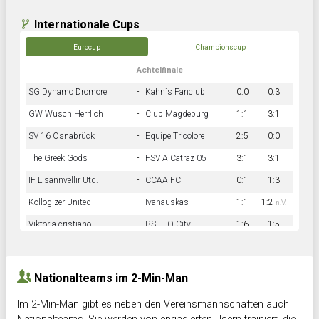
Internationale Cups
Eurocup
Championscup
Achtelfinale
SG Dynamo Dromore
-
Kahn´s Fanclub
0:0
0:3
GW Wusch Herrlich
-
Club Magdeburg
1:1
3:1
SV 16 Osnabrück
-
Equipe Tricolore
2:5
0:0
The Greek Gods
-
FSV AlCatraz 05
3:1
3:1
IF Lisannvellir Utd.
-
CCAA FC
0:1
1:3
Kollogizer United
-
Ivanauskas
1:1
1:2
n.V.
Viktoria cristiano
-
BSF LO-City
1:6
1:5
Hnk Rama
-
Südstadkicker
0:1
2:2
Nationalteams im 2-Min-Man
Im 2-Min-Man gibt es neben den Vereinsmannschaften auch