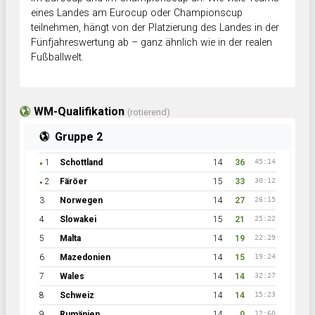
eines Landes am Eurocup oder Championscup
teilnehmen, hängt von der Platzierung des Landes in der
Fünfjahreswertung ab – ganz ähnlich wie in der realen
Fußballwelt.
WM-Qualifikation
(rotierend)
Gruppe 2
1
Schottland
14
36
45:14
●
2
Färöer
15
33
30:12
●
3
Norwegen
14
27
26:15
4
Slowakei
15
21
25:22
5
Malta
14
19
22:29
6
Mazedonien
14
15
19:24
7
Wales
14
14
32:27
8
Schweiz
14
14
15:23
9
Rumänien
14
0
12:60