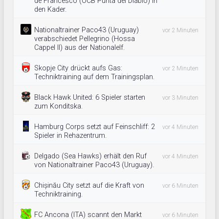
de Francesco (OCB Punta del Diablo) in
den Kader.
Nationaltrainer Paco43 (Uruguay)
vor 2 Minuten
verabschiedet Pellegrino (Hossa
Cappel II) aus der Nationalelf.
Skopje City drückt aufs Gas:
vor 2 Minuten
Techniktraining auf dem Trainingsplan.
Black Hawk United: 6 Spieler starten
vor 3 Minuten
zum Konditska.
Hamburg Corps setzt auf Feinschliff: 2
vor 4 Minuten
Spieler in Rehazentrum.
Delgado (Sea Hawks) erhält den Ruf
vor 4 Minuten
von Nationaltrainer Paco43 (Uruguay).
Chișinău City setzt auf die Kraft von
vor 6 Minuten
Techniktraining.
FC Ancona (ITA) scannt den Markt
vor 6 Minuten