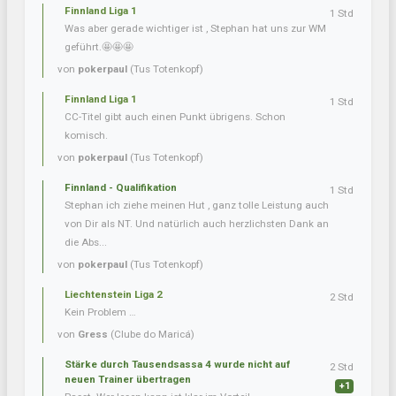
Finnland Liga 1
1 Std
Was aber gerade wichtiger ist , Stephan hat uns zur WM
geführt.🤩🤩🤩
von
pokerpaul
(Tus Totenkopf)
Finnland Liga 1
1 Std
CC-Titel gibt auch einen Punkt übrigens. Schon
komisch.
von
pokerpaul
(Tus Totenkopf)
Finnland - Qualifikation
1 Std
Stephan ich ziehe meinen Hut , ganz tolle Leistung auch
von Dir als NT. Und natürlich auch herzlichsten Dank an
die Abs...
von
pokerpaul
(Tus Totenkopf)
Liechtenstein Liga 2
2 Std
Kein Problem …
von
Gress
(Clube do Maricá)
Stärke durch Tausendsassa 4 wurde nicht auf
2 Std
neuen Trainer übertragen
+1