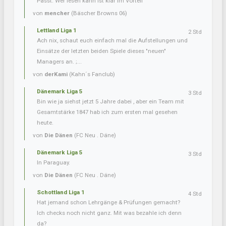
Passt. Wer lesen kann ist klar im Vorteil
von
mencher
(Bäscher Browns 06)
Lettland Liga 1
2 Std
Ach nix, schaut euch einfach mal die Aufstellungen und
Einsätze der letzten beiden Spiele dieses "neuen"
Managers an. ;...
von
derKami
(Kahn´s Fanclub)
Dänemark Liga 5
3 Std
Bin wie ja siehst jetzt 5 Jahre dabei , aber ein Team mit
Gesamtstärke 1847 hab ich zum ersten mal gesehen
heute.
von
Die Dänen
(FC Neu . Däne)
Dänemark Liga 5
3 Std
In Paraguay.
von
Die Dänen
(FC Neu . Däne)
Schottland Liga 1
4 Std
Hat jemand schon Lehrgänge & Prüfungen gemacht?
Ich checks noch nicht ganz. Mit was bezahle ich denn
da?