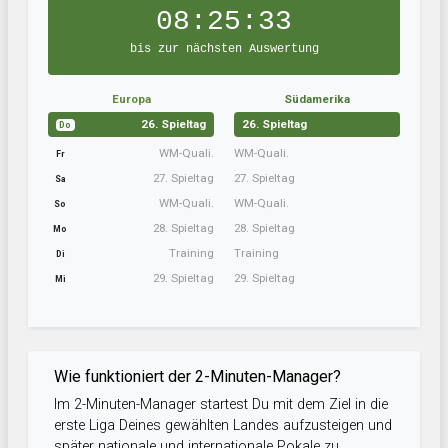
08:25:32
bis zur nächsten Auswertung
Europa
Südamerika
26. Spieltag
26. Spieltag
Do
WM-Quali.
WM-Quali.
Fr
27. Spieltag
27. Spieltag
Sa
WM-Quali.
WM-Quali.
So
28. Spieltag
28. Spieltag
Mo
Training
Training
Di
29. Spieltag
29. Spieltag
Mi
Wie funktioniert der 2-Minuten-Manager?
Im 2-Minuten-Manager startest Du mit dem Ziel in die
erste Liga Deines gewählten Landes aufzusteigen und
später nationale und internationale Pokale zu