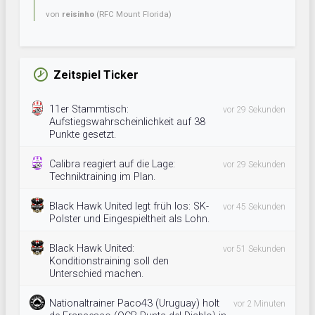
von
reisinho
(RFC Mount Florida)
Zeitspiel Ticker
11er Stammtisch:
vor 29 Sekunden
Aufstiegswahrscheinlichkeit auf 38
Punkte gesetzt.
Calibra reagiert auf die Lage:
vor 29 Sekunden
Techniktraining im Plan.
Black Hawk United legt früh los: SK-
vor 45 Sekunden
Polster und Eingespieltheit als Lohn.
Black Hawk United:
vor 51 Sekunden
Konditionstraining soll den
Unterschied machen.
Nationaltrainer Paco43 (Uruguay) holt
vor 2 Minuten