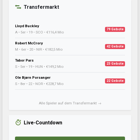
Transfermarkt
Lloyd Buckley
79 Gebote
A • 5er • 19 • SCO • €116,4 Mio
Robert McCrory
42 Gebote
M • 6er • 20 • NIR • €182,5 Mio
Tabor Pars
23 Gebote
S • 5er • 19 • HUN • €149,2 Mio
Ole Bjørn Porsanger
22 Gebote
S • 8er • 22 • NOR • €228,7 Mio
Alle Spieler auf dem Transfermarkt →
Live-Countdown