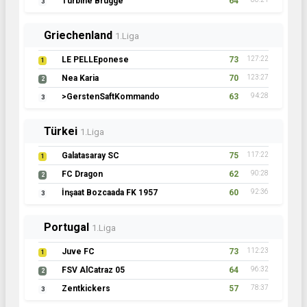
Turbine Brügge
64
3
Griechenland
1.Liga
LE PELLEponese
73
127:22
1
Nea Karia
70
123:27
2
>GerstenSaftKommando
63
94:28
3
Türkei
1.Liga
Galatasaray SC
75
117:22
1
FC Dragon
62
90:28
2
İnşaat Bozcaada FK 1957
60
92:36
3
Portugal
1.Liga
Juve FC
73
112:23
1
FSV AlCatraz 05
64
96:32
2
Zentkickers
57
78:37
3