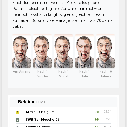
Einstellungen mit nur wenigen Klicks erledigt sind.
Dadurch bleibt der tägliche Aufwand minimal – und
dennoch lässt sich langfristig erfolgreich ein Team
aufbauen. So sind viele Manager seit mehr als 20 Jahren
dabei.
Am Anfang
Nach 1
Nach 1
Nach 1
Nach 10
Woche
Monat
Jahr
Jahren
Belgien
1.Liga
Arminius Belgium
70
92:24
1
SWB Schildesche 05
69
107:25
2
80:21