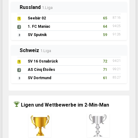
Russland
1.Liga
Seebär 02
65
87:16
1
1. FC Maniac
64
94:25
2
SV Sputnik
59
91:26
3
Schweiz
1.Liga
SV 16 Osnabrück
72
94:21
1
AS Cinq Étoiles
71
99:21
2
SV Dortmund
61
85:27
3
Ligen und Wettbewerbe im 2-Min-Man