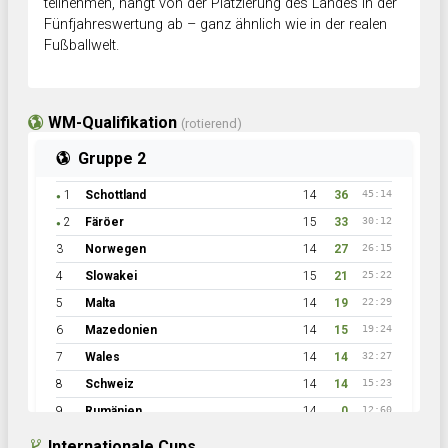
teilnehmen, hängt von der Platzierung des Landes in der
Fünfjahreswertung ab – ganz ähnlich wie in der realen
Fußballwelt.
WM-Qualifikation
(rotierend)
Gruppe 2
1
Schottland
14
36
45:14
●
2
Färöer
15
33
30:12
●
3
Norwegen
14
27
26:15
4
Slowakei
15
21
25:22
5
Malta
14
19
22:29
6
Mazedonien
14
15
19:24
7
Wales
14
14
32:27
8
Schweiz
14
14
15:23
9
Rumänien
14
0
12:60
Internationale Cups