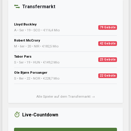
Transfermarkt
Lloyd Buckley
79 Gebote
A • 5er • 19 • SCO • €116,4 Mio
Robert McCrory
42 Gebote
M • 6er • 20 • NIR • €182,5 Mio
Tabor Pars
23 Gebote
S • 5er • 19 • HUN • €149,2 Mio
Ole Bjørn Porsanger
22 Gebote
S • 8er • 22 • NOR • €228,7 Mio
Alle Spieler auf dem Transfermarkt →
Live-Countdown