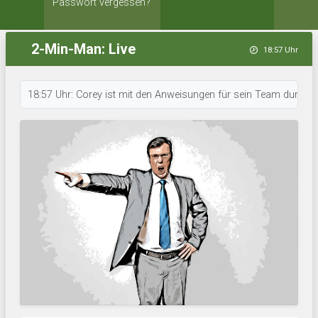
Passwort vergessen?
2-Min-Man: Live
18:57 Uhr
18:57 Uhr: Corey ist mit den Anweisungen für sein Team durch. • 18:57 