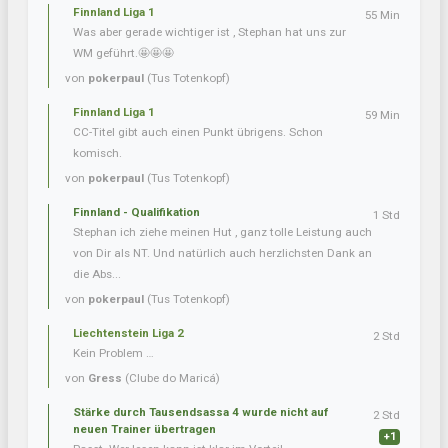
Finnland Liga 1
55 Min
Was aber gerade wichtiger ist , Stephan hat uns zur
WM geführt.🤩🤩🤩
von
pokerpaul
(Tus Totenkopf)
Finnland Liga 1
59 Min
CC-Titel gibt auch einen Punkt übrigens. Schon
komisch.
von
pokerpaul
(Tus Totenkopf)
Finnland - Qualifikation
1 Std
Stephan ich ziehe meinen Hut , ganz tolle Leistung auch
von Dir als NT. Und natürlich auch herzlichsten Dank an
die Abs...
von
pokerpaul
(Tus Totenkopf)
Liechtenstein Liga 2
2 Std
Kein Problem …
von
Gress
(Clube do Maricá)
Stärke durch Tausendsassa 4 wurde nicht auf
2 Std
neuen Trainer übertragen
+1