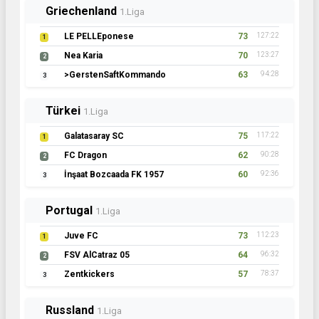
Griechenland
1.Liga
LE PELLEponese
73
127:22
1
Nea Karia
70
123:27
2
>GerstenSaftKommando
63
94:28
3
Türkei
1.Liga
Galatasaray SC
75
117:22
1
FC Dragon
62
90:28
2
İnşaat Bozcaada FK 1957
60
92:36
3
Portugal
1.Liga
Juve FC
73
112:23
1
FSV AlCatraz 05
64
96:32
2
Zentkickers
57
78:37
3
Russland
1.Liga