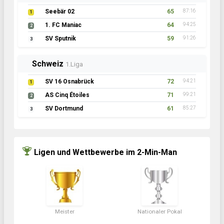
Seebär 02
65
87:16
1
1. FC Maniac
64
94:25
2
SV Sputnik
59
91:26
3
Schweiz
1.Liga
SV 16 Osnabrück
72
94:21
1
AS Cinq Étoiles
71
99:21
2
SV Dortmund
61
85:27
3
Ligen und Wettbewerbe im 2-Min-Man
Meister
Nationaler Pokal