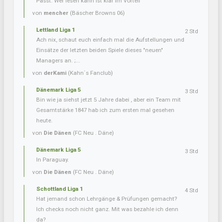
Passt. Wer lesen kann ist klar im Vorteil
von
mencher
(Bäscher Browns 06)
Lettland Liga 1
2 Std
Ach nix, schaut euch einfach mal die Aufstellungen und
Einsätze der letzten beiden Spiele dieses "neuen"
Managers an. ;...
von
derKami
(Kahn´s Fanclub)
Dänemark Liga 5
3 Std
Bin wie ja siehst jetzt 5 Jahre dabei , aber ein Team mit
Gesamtstärke 1847 hab ich zum ersten mal gesehen
heute.
von
Die Dänen
(FC Neu . Däne)
Dänemark Liga 5
3 Std
In Paraguay.
von
Die Dänen
(FC Neu . Däne)
Schottland Liga 1
4 Std
Hat jemand schon Lehrgänge & Prüfungen gemacht?
Ich checks noch nicht ganz. Mit was bezahle ich denn
da?