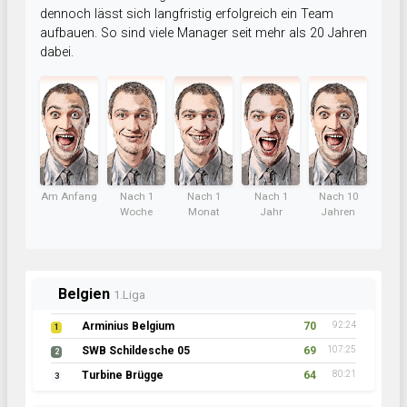
dennoch lässt sich langfristig erfolgreich ein Team
aufbauen. So sind viele Manager seit mehr als 20 Jahren
dabei.
Am Anfang
Nach 1
Nach 1
Nach 1
Nach 10
Woche
Monat
Jahr
Jahren
Belgien
1.Liga
Arminius Belgium
70
92:24
1
SWB Schildesche 05
69
107:25
2
Turbine Brügge
64
80:21
3