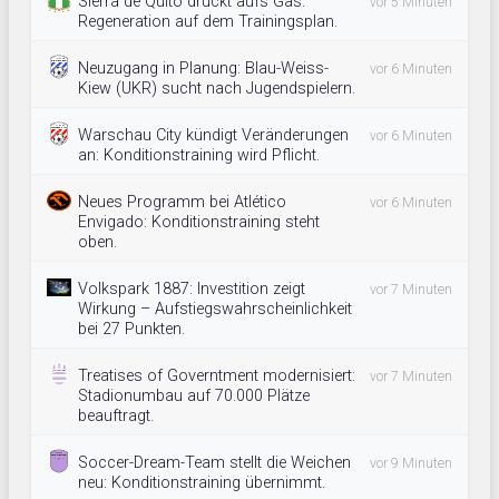
Sierra de Quito drückt aufs Gas:
vor 5 Minuten
Regeneration auf dem Trainingsplan.
Neuzugang in Planung: Blau-Weiss-
vor 6 Minuten
Kiew (UKR) sucht nach Jugendspielern.
Warschau City kündigt Veränderungen
vor 6 Minuten
an: Konditionstraining wird Pflicht.
Neues Programm bei Atlético
vor 6 Minuten
Envigado: Konditionstraining steht
oben.
Volkspark 1887: Investition zeigt
vor 7 Minuten
Wirkung – Aufstiegswahrscheinlichkeit
bei 27 Punkten.
Treatises of Governtment modernisiert:
vor 7 Minuten
Stadionumbau auf 70.000 Plätze
beauftragt.
Soccer-Dream-Team stellt die Weichen
vor 9 Minuten
neu: Konditionstraining übernimmt.