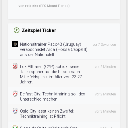
von
reisinho
(RFC Mount Florida)
Zeitspiel Ticker
Nationaltrainer Paco43 (Uruguay)
vor 7 Sekunden
verabschiedet Arca (Hossa Cappel II)
aus der Nationalelf.
Lok Altharen (CYP) schickt seine
vor 2 Minuten
Talentspäher auf die Pirsch nach
Mittelfeldspieler im Alter von 23-27
Jahren.
Belfast City: Techniktraining soll den
vor 2 Minuten
Unterschied machen.
Oslo City lässt keinen Zweifel:
vor 3 Minuten
Techniktraining ist Pflicht.