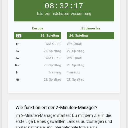
08:32:16
bis zur nächsten Auswertung
Europa
Südamerika
26. Spieltag
26. Spieltag
Do
WM-Quali.
WM-Quali.
Fr
27. Spieltag
27. Spieltag
Sa
WM-Quali.
WM-Quali.
So
28. Spieltag
28. Spieltag
Mo
Training
Training
Di
29. Spieltag
29. Spieltag
Mi
Wie funktioniert der 2-Minuten-Manager?
Im 2-Minuten-Manager startest Du mit dem Ziel in die
erste Liga Deines gewählten Landes aufzusteigen und
später nationale und internationale Pokale zu