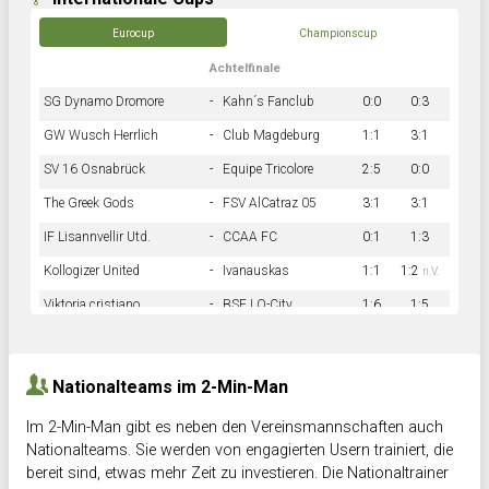
Eurocup
Championscup
Achtelfinale
SG Dynamo Dromore
-
Kahn´s Fanclub
0:0
0:3
GW Wusch Herrlich
-
Club Magdeburg
1:1
3:1
SV 16 Osnabrück
-
Equipe Tricolore
2:5
0:0
The Greek Gods
-
FSV AlCatraz 05
3:1
3:1
IF Lisannvellir Utd.
-
CCAA FC
0:1
1:3
Kollogizer United
-
Ivanauskas
1:1
1:2
n.V.
Viktoria cristiano
-
BSF LO-City
1:6
1:5
Hnk Rama
-
Südstadkicker
0:1
2:2
Nationalteams im 2-Min-Man
Im 2-Min-Man gibt es neben den Vereinsmannschaften auch
Nationalteams. Sie werden von engagierten Usern trainiert, die
bereit sind, etwas mehr Zeit zu investieren. Die Nationaltrainer