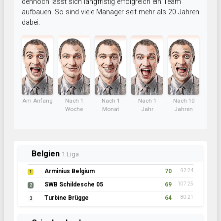
dennoch lässt sich langfristig erfolgreich ein Team
aufbauen. So sind viele Manager seit mehr als 20 Jahren
dabei.
Am Anfang
Nach 1
Nach 1
Nach 1
Nach 10
Woche
Monat
Jahr
Jahren
Belgien
1.Liga
Arminius Belgium
70
92:24
1
SWB Schildesche 05
69
107:25
2
Turbine Brügge
64
80:21
3