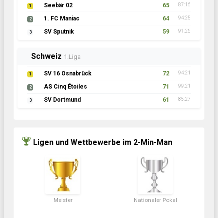
Seebär 02
65
87:16
1
1. FC Maniac
64
94:25
2
SV Sputnik
59
91:26
3
Schweiz
1.Liga
SV 16 Osnabrück
72
94:21
1
AS Cinq Étoiles
71
99:21
2
SV Dortmund
61
85:27
3
Ligen und Wettbewerbe im 2-Min-Man
Meister
Nationaler Pokal