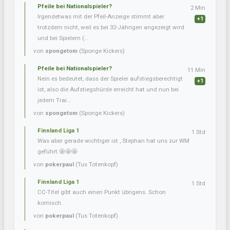
Pfeile bei Nationalspieler?
2 Min
Irgendetwas mit der Pfeil-Anzeige stimmt aber
+1
trotzdem nicht, weil es bei 32-Jährigen angezeigt wird
und bei Spielern (...
von
spongetom
(Sponge Kickers)
Pfeile bei Nationalspieler?
11 Min
Nein es bedeutet, dass der Spieler aufstiegsberechtigt
+1
ist, also die Aufstiegshürde erreicht hat und nun bei
jedem Trai...
von
spongetom
(Sponge Kickers)
Finnland Liga 1
1 Std
Was aber gerade wichtiger ist , Stephan hat uns zur WM
geführt.🤩🤩🤩
von
pokerpaul
(Tus Totenkopf)
Finnland Liga 1
1 Std
CC-Titel gibt auch einen Punkt übrigens. Schon
komisch.
von
pokerpaul
(Tus Totenkopf)