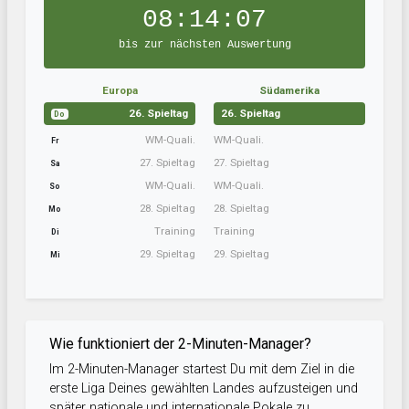
08:14:07
bis zur nächsten Auswertung
Europa
Südamerika
26. Spieltag
26. Spieltag
Do
WM-Quali.
WM-Quali.
Fr
27. Spieltag
27. Spieltag
Sa
WM-Quali.
WM-Quali.
So
28. Spieltag
28. Spieltag
Mo
Training
Training
Di
29. Spieltag
29. Spieltag
Mi
Wie funktioniert der 2-Minuten-Manager?
Im 2-Minuten-Manager startest Du mit dem Ziel in die
erste Liga Deines gewählten Landes aufzusteigen und
später nationale und internationale Pokale zu