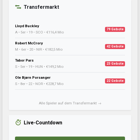
Transfermarkt
Lloyd Buckley
79 Gebote
A • 5er • 19 • SCO • €116,4 Mio
Robert McCrory
42 Gebote
M • 6er • 20 • NIR • €182,5 Mio
Tabor Pars
23 Gebote
S • 5er • 19 • HUN • €149,2 Mio
Ole Bjørn Porsanger
22 Gebote
S • 8er • 22 • NOR • €228,7 Mio
Alle Spieler auf dem Transfermarkt →
Live-Countdown