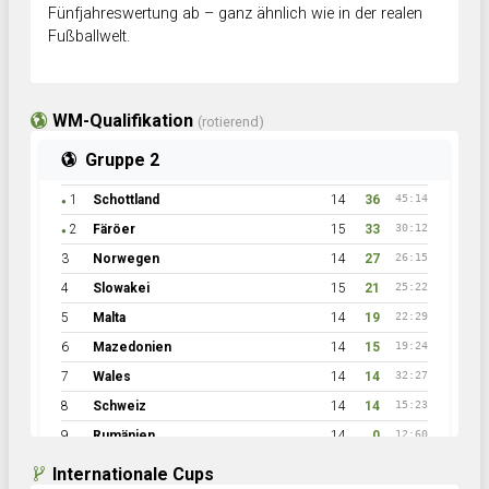
Fünfjahreswertung ab – ganz ähnlich wie in der realen
Fußballwelt.
WM-Qualifikation
(rotierend)
Gruppe 2
1
Schottland
14
36
45:14
●
2
Färöer
15
33
30:12
●
3
Norwegen
14
27
26:15
4
Slowakei
15
21
25:22
5
Malta
14
19
22:29
6
Mazedonien
14
15
19:24
7
Wales
14
14
32:27
8
Schweiz
14
14
15:23
9
Rumänien
14
0
12:60
Internationale Cups