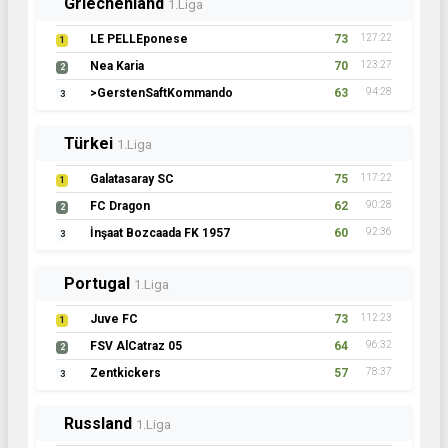
Griechenland
1.Liga
LE PELLEponese
73
127:22
1
Nea Karia
70
123:27
2
>GerstenSaftKommando
63
94:28
3
Türkei
1.Liga
Galatasaray SC
75
117:22
1
FC Dragon
62
90:28
2
İnşaat Bozcaada FK 1957
60
92:36
3
Portugal
1.Liga
Juve FC
73
112:23
1
FSV AlCatraz 05
64
96:32
2
Zentkickers
57
78:37
3
Russland
1.Liga