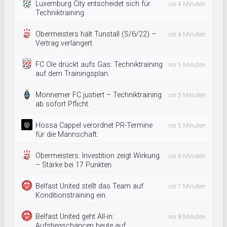
Luxemburg City entscheidet sich für
vor 4 Minuten
Techniktraining.
Obermeisters hält Tunstall (S/6/22) –
vor 4 Minuten
Vertrag verlängert.
FC Ole drückt aufs Gas: Techniktraining
vor 5 Minuten
auf dem Trainingsplan.
Monnemer FC justiert – Techniktraining
vor 5 Minuten
ab sofort Pflicht.
Hossa Cappel verordnet PR-Termine
vor 5 Minuten
für die Mannschaft.
Obermeisters: Investition zeigt Wirkung
vor 6 Minuten
– Stärke bei 17 Punkten.
Belfast United stellt das Team auf
vor 7 Minuten
Konditionstraining ein.
Belfast United geht All-in:
vor 8 Minuten
Aufstiegschancen heute auf