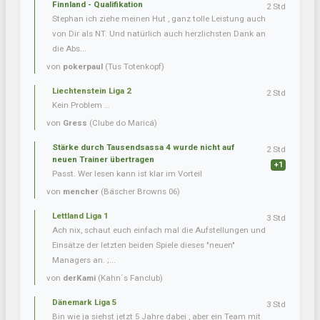
Finnland - Qualifikation
2 Std
Stephan ich ziehe meinen Hut , ganz tolle Leistung auch
von Dir als NT. Und natürlich auch herzlichsten Dank an
die Abs...
von
pokerpaul
(Tus Totenkopf)
Liechtenstein Liga 2
2 Std
Kein Problem …
von
Gress
(Clube do Maricá)
Stärke durch Tausendsassa 4 wurde nicht auf
2 Std
neuen Trainer übertragen
+1
Passt. Wer lesen kann ist klar im Vorteil
von
mencher
(Bäscher Browns 06)
Lettland Liga 1
3 Std
Ach nix, schaut euch einfach mal die Aufstellungen und
Einsätze der letzten beiden Spiele dieses "neuen"
Managers an. ;...
von
derKami
(Kahn´s Fanclub)
Dänemark Liga 5
3 Std
Bin wie ja siehst jetzt 5 Jahre dabei , aber ein Team mit