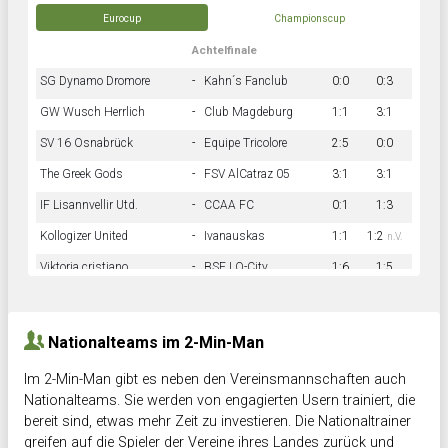
Eurocup
Championscup
Achtelfinale
SG Dynamo Dromore
-
Kahn´s Fanclub
0:0
0:3
GW Wusch Herrlich
-
Club Magdeburg
1:1
3:1
SV 16 Osnabrück
-
Equipe Tricolore
2:5
0:0
The Greek Gods
-
FSV AlCatraz 05
3:1
3:1
IF Lisannvellir Utd.
-
CCAA FC
0:1
1:3
Kollogizer United
-
Ivanauskas
1:1
1:2
n.V.
Viktoria cristiano
-
BSF LO-City
1:6
1:5
Hnk Rama
-
Südstadkicker
0:1
2:2
Nationalteams im 2-Min-Man
Im 2-Min-Man gibt es neben den Vereinsmannschaften auch
Nationalteams. Sie werden von engagierten Usern trainiert, die
bereit sind, etwas mehr Zeit zu investieren. Die Nationaltrainer
greifen auf die Spieler der Vereine ihres Landes zurück und