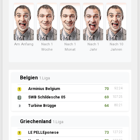
Am Anfang
Nach 1
Nach 1
Nach 1
Nach 10
Woche
Monat
Jahr
Jahren
Belgien
1.Liga
Arminius Belgium
70
92:24
1
SWB Schildesche 05
69
107:25
2
Turbine Brügge
64
80:21
3
Griechenland
1.Liga
LE PELLEponese
73
127:22
1