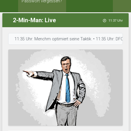
Passwort vergessen?
2-Min-Man: Live
11:37 Uhr
11:35 Uhr: Menchm optimiert seine Taktik. • 11:35 Uhr: DFC Sandy Por