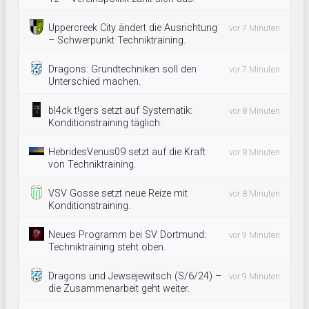
Uppercreek City ändert die Ausrichtung
vor 7 Minuten
– Schwerpunkt Techniktraining.
Dragons: Grundtechniken soll den
vor 7 Minuten
Unterschied machen.
bl4ck t!gers setzt auf Systematik:
vor 8 Minuten
Konditionstraining täglich.
HebridesVenus09 setzt auf die Kraft
vor 8 Minuten
von Techniktraining.
VSV Gosse setzt neue Reize mit
vor 8 Minuten
Konditionstraining.
Neues Programm bei SV Dortmund:
vor 9 Minuten
Techniktraining steht oben.
Dragons und Jewsejewitsch (S/6/24) –
vor 9 Minuten
die Zusammenarbeit geht weiter.