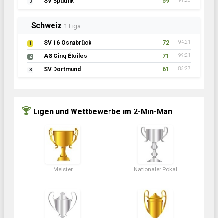
SV Sputnik
59
91:26
3
Schweiz
1.Liga
SV 16 Osnabrück
72
94:21
1
AS Cinq Étoiles
71
99:21
2
SV Dortmund
61
85:27
3
Ligen und Wettbewerbe im 2-Min-Man
Meister
Nationaler Pokal