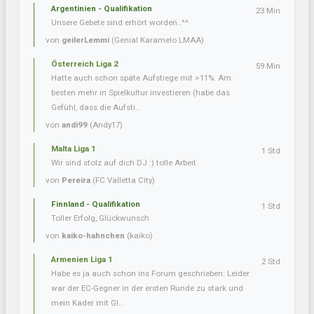
Argentinien - Qualifikation
23 Min
Unsere Gebete sind erhört worden..^^
von
geilerLemmi
(Genial Karamelo LMAA)
Österreich Liga 2
59 Min
Hatte auch schon späte Aufstiege mit >11%. Am
besten mehr in Spielkultur investieren (habe das
Gefühl, dass die Aufsti...
von
andi99
(Andy17)
Malta Liga 1
1 Std
Wir sind stolz auf dich DJ :) tolle Arbeit
von
Pereira
(FC Valletta City)
Finnland - Qualifikation
1 Std
Toller Erfolg, Glückwunsch
von
kaiko-hahnchen
(kaiko)
Armenien Liga 1
2 Std
Habe es ja auch schon ins Forum geschrieben: Leider
war der EC-Gegner in der ersten Runde zu stark und
mein Kader mit Gl...