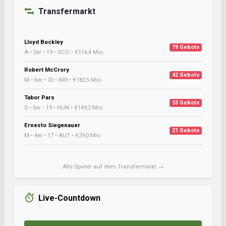
Transfermarkt
Lloyd Buckley
79 Gebote
A • 5er • 19 • SCO • €116,4 Mio
Robert McCrory
42 Gebote
M • 6er • 20 • NIR • €182,5 Mio
Tabor Pars
23 Gebote
S • 5er • 19 • HUN • €149,2 Mio
Ernesto Siegenauer
21 Gebote
M • 4er • 17 • AUT • €29,0 Mio
Alle Spieler auf dem Transfermarkt →
Live-Countdown