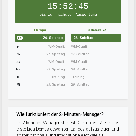
15:52:45
bis zur nächsten Auswertung
Europa
Südamerika
26. Spieltag
26. Spieltag
Do
WM-Quali.
WM-Quali.
Fr
27. Spieltag
27. Spieltag
Sa
WM-Quali.
WM-Quali.
So
28. Spieltag
28. Spieltag
Mo
Training
Training
Di
29. Spieltag
29. Spieltag
Mi
Wie funktioniert der 2-Minuten-Manager?
Im 2-Minuten-Manager startest Du mit dem Ziel in die
erste Liga Deines gewählten Landes aufzusteigen und
später nationale und internationale Pokale zu