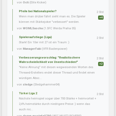
von
Octi
(Elite Kicker)
Pfeile bei Nationalspieler?
2 Std
Wenn man drüber fährt sieht man es. Die Spieler
+4
können mit Stärkejoker "verbessert" werden.
von
WOMLSascha
(1.SFC Werda Praha 05)
Spieleraufstiege (Liga)
2 Std
Stark! Ein 10er mit 27 ist ein Traum :)
von
ManagerFabi
(VFR Badenpower)
Verbesserungsvorschlag: "Realistischere
2 Std
Wahrscheinlichkeit von Unentschieden!"
+2
"Keine Ahnung" mit diesen wegweisenden Worten des
Threaed-Erstellers endet dieser Thread und findet einen
würdigen Absc...
von
sledge
(Sledgehammer04)
Türkei Liga 2
2 Std
Nächste heimspiel sogar über 700 Stärke + heimvorteil +
2,4% heimstärke durch niedrigere Preise :) wenn das
auch nic...
von
dogan.mustafa0790
(AFC MUSTI ROVERS)