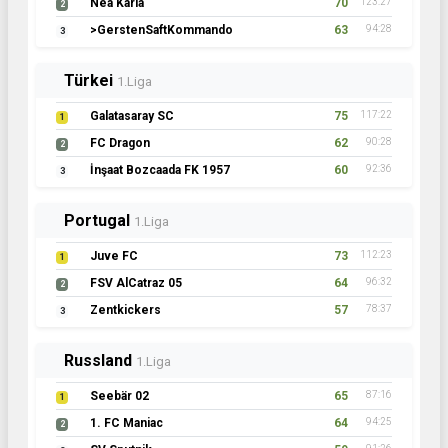
Nea Karia
70
123:27
2
>GerstenSaftKommando
63
94:28
3
Türkei
1.Liga
Galatasaray SC
75
117:22
1
FC Dragon
62
90:28
2
İnşaat Bozcaada FK 1957
60
92:36
3
Portugal
1.Liga
Juve FC
73
112:23
1
FSV AlCatraz 05
64
96:32
2
Zentkickers
57
78:37
3
Russland
1.Liga
Seebär 02
65
87:16
1
1. FC Maniac
64
94:25
2