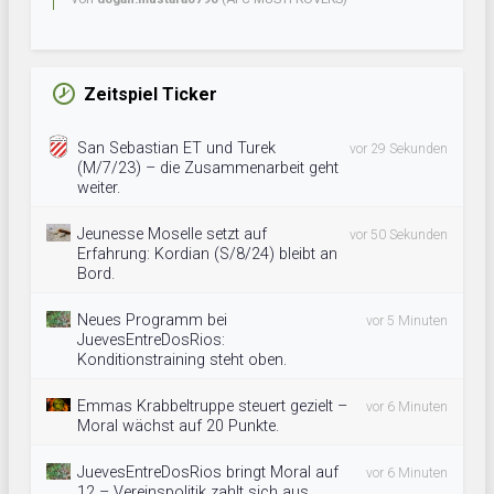
Zeitspiel Ticker
San Sebastian ET und Turek
vor 29 Sekunden
(M/7/23) – die Zusammenarbeit geht
weiter.
Jeunesse Moselle setzt auf
vor 50 Sekunden
Erfahrung: Kordian (S/8/24) bleibt an
Bord.
Neues Programm bei
vor 5 Minuten
JuevesEntreDosRios:
Konditionstraining steht oben.
Emmas Krabbeltruppe steuert gezielt –
vor 6 Minuten
Moral wächst auf 20 Punkte.
JuevesEntreDosRios bringt Moral auf
vor 6 Minuten
12 – Vereinspolitik zahlt sich aus.