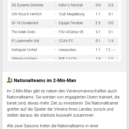
SG Dynamo Dromore
-
Kahn´s Fanclub
0:0
0:3
GW Wusch Herrlich
-
Club Magdeburg
1:1
3:1
SV 16 Osnabrück
-
Equipe Tricolore
2:5
0:0
The Greek Gods
-
FSV AlCatraz 05
3:1
3:1
IF Lisannvellir Utd.
-
CCAA FC
0:1
1:3
Kollogizer United
-
Ivanauskas
1:1
1:2
n.V.
Viktoria cristiano
-
BSF LO-City
1:6
1:5
Hnk Rama
-
Südstadkicker
0:1
2:2
Nationalteams im 2-Min-Man
Im 2-Min-Man gibt es neben den Vereinsmannschaften auch
Nationalteams. Sie werden von engagierten Usern trainiert, die
bereit sind, etwas mehr Zeit zu investieren. Die Nationaltrainer
greifen auf die Spieler der Vereine ihres Landes zurück und
stellen daraus die stärkste Auswahl zusammen.
Alle zwei Saisons treten die Nationalteams in einer