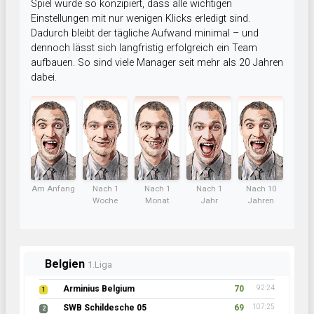
Spiel wurde so konzipiert, dass alle wichtigen
Einstellungen mit nur wenigen Klicks erledigt sind.
Dadurch bleibt der tägliche Aufwand minimal – und
dennoch lässt sich langfristig erfolgreich ein Team
aufbauen. So sind viele Manager seit mehr als 20 Jahren
dabei.
Am Anfang
Nach 1
Nach 1
Nach 1
Nach 10
Woche
Monat
Jahr
Jahren
Belgien
1.Liga
Arminius Belgium
70
92:24
1
SWB Schildesche 05
69
107:25
2