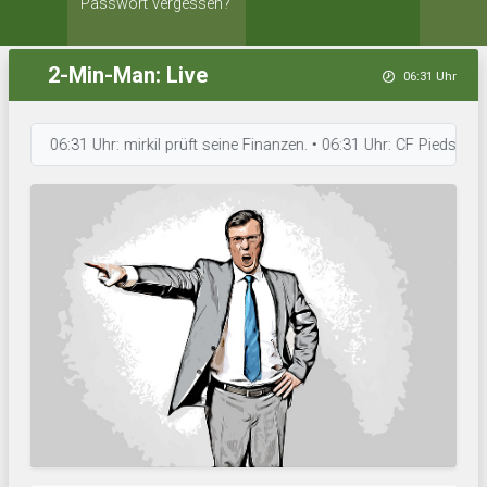
Passwort vergessen?
2-Min-Man: Live
06:31 Uhr
06:31 Uhr: mirkil prüft seine Finanzen. • 06:31 Uhr: CF PiedsVerts ar