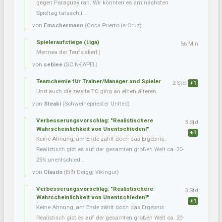
gegen Paraguay ran. Wir könnten es am nächsten
Spieltag tatsächli...
von
Emschermann
(Coca Puerto la Cruz)
Spieleraufstiege (Liga)
56 Min
Mennea der Teufelskerl:)
von
sebiee
(SC N€APEL)
Teamchemie für Trainer/Manager und Spieler
2 Std
+1
Und auch die zweite TC ging an einen älteren.
von
Steaki
(Schweinepriester United)
Verbesserungsvorschlag: "Realistischere
3 Std
Wahrscheinlichkeit von Unentschieden!"
+1
Keine Ahnung, am Ende zählt doch das Ergebnis.
Realistisch gibt es auf der gesamten großen Welt ca. 20-
25% unentschied...
von
Claudo
(Eiði Deiggj Víkingur)
Verbesserungsvorschlag: "Realistischere
3 Std
Wahrscheinlichkeit von Unentschieden!"
+1
Keine Ahnung, am Ende zählt doch das Ergebnis.
Realistisch gibt es auf der gesamten großen Welt ca. 20-