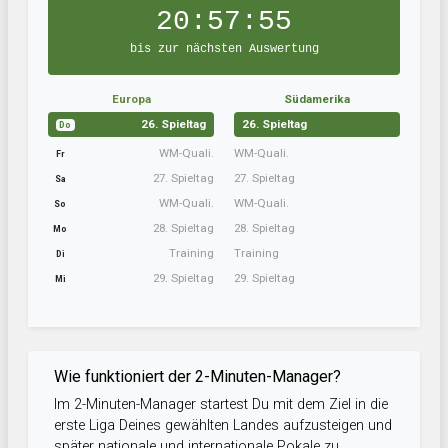
20:57:54
bis zur nächsten Auswertung
Europa
Südamerika
26. Spieltag
26. Spieltag
Do
WM-Quali.
WM-Quali.
Fr
27. Spieltag
27. Spieltag
Sa
WM-Quali.
WM-Quali.
So
28. Spieltag
28. Spieltag
Mo
Training
Training
Di
29. Spieltag
29. Spieltag
Mi
Wie funktioniert der 2-Minuten-Manager?
Im 2-Minuten-Manager startest Du mit dem Ziel in die
erste Liga Deines gewählten Landes aufzusteigen und
später nationale und internationale Pokale zu