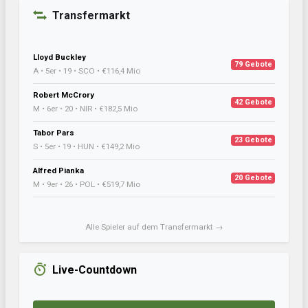
Transfermarkt
Lloyd Buckley
79 Gebote
A • 5er • 19 • SCO • €116,4 Mio
Robert McCrory
42 Gebote
M • 6er • 20 • NIR • €182,5 Mio
Tabor Pars
23 Gebote
S • 5er • 19 • HUN • €149,2 Mio
Alfred Pianka
20 Gebote
M • 9er • 26 • POL • €519,7 Mio
Alle Spieler auf dem Transfermarkt →
Live-Countdown