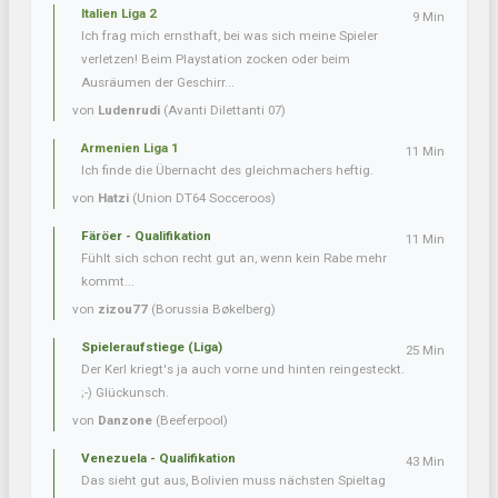
Italien Liga 2
9 Min
Ich frag mich ernsthaft, bei was sich meine Spieler
verletzen! Beim Playstation zocken oder beim
Ausräumen der Geschirr...
von
Ludenrudi
(Avanti Dilettanti 07)
Armenien Liga 1
11 Min
Ich finde die Übernacht des gleichmachers heftig.
von
Hatzi
(Union DT64 Socceroos)
Färöer - Qualifikation
11 Min
Fühlt sich schon recht gut an, wenn kein Rabe mehr
kommt...
von
zizou77
(Borussia Bøkelberg)
Spieleraufstiege (Liga)
25 Min
Der Kerl kriegt's ja auch vorne und hinten reingesteckt.
;-) Glückunsch.
von
Danzone
(Beeferpool)
Venezuela - Qualifikation
43 Min
Das sieht gut aus, Bolivien muss nächsten Spieltag