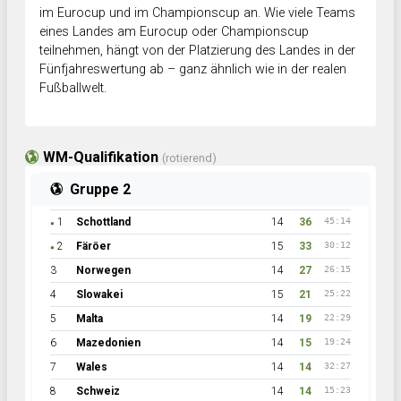
im Eurocup und im Championscup an. Wie viele Teams
eines Landes am Eurocup oder Championscup
teilnehmen, hängt von der Platzierung des Landes in der
Fünfjahreswertung ab – ganz ähnlich wie in der realen
Fußballwelt.
WM-Qualifikation
(rotierend)
Gruppe 2
1
Schottland
14
36
45:14
●
2
Färöer
15
33
30:12
●
3
Norwegen
14
27
26:15
4
Slowakei
15
21
25:22
5
Malta
14
19
22:29
6
Mazedonien
14
15
19:24
7
Wales
14
14
32:27
8
Schweiz
14
14
15:23