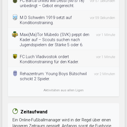
FC Barca United will Dessi (M/5/18)
vor 57 Sekunden
unbedingt – Gebot eingereicht.
M D Schwelm 1919 setzt auf
vor 59 Sekunden
Konditionstraining.
Maxi(Ma)Tor Mübedo (SVK) peppt den
vor 1 Minute
Kader auf – Scouts suchen nach
Jugendspielern der Stärke 5 oder 6.
FC Luch Vladivostok ordert
vor 1 Minute
Konditionstraining für den Kader.
Rehazentrum: Young Boys Bütschwil
vor 2 Minuten
schickt 2 Spieler.
Aktivitäten aus allen Ligen
Zeitaufwand
Ein Online-Fußballmanager wird in der Regel über einen
längeren Zeitraum gespielt. Anfangs sorgt die Euphorie