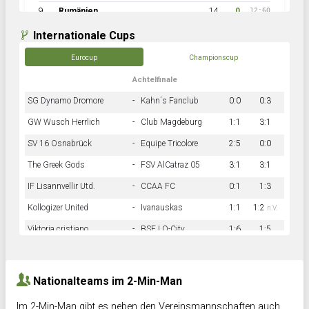
9
Rumänien
14
0
12:60
Internationale Cups
Eurocup
Championscup
Achtelfinale
SG Dynamo Dromore
-
Kahn´s Fanclub
0:0
0:3
GW Wusch Herrlich
-
Club Magdeburg
1:1
3:1
SV 16 Osnabrück
-
Equipe Tricolore
2:5
0:0
The Greek Gods
-
FSV AlCatraz 05
3:1
3:1
IF Lisannvellir Utd.
-
CCAA FC
0:1
1:3
Kollogizer United
-
Ivanauskas
1:1
1:2
n.V.
Viktoria cristiano
-
BSF LO-City
1:6
1:5
Hnk Rama
-
Südstadkicker
0:1
2:2
Nationalteams im 2-Min-Man
Im 2-Min-Man gibt es neben den Vereinsmannschaften auch