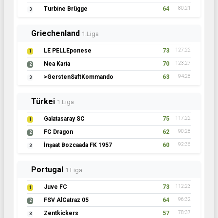
Turbine Brügge
64
80:21
3
Griechenland
1.Liga
LE PELLEponese
73
127:22
1
Nea Karia
70
123:27
2
>GerstenSaftKommando
63
94:28
3
Türkei
1.Liga
Galatasaray SC
75
117:22
1
FC Dragon
62
90:28
2
İnşaat Bozcaada FK 1957
60
92:36
3
Portugal
1.Liga
Juve FC
73
112:23
1
FSV AlCatraz 05
64
96:32
2
Zentkickers
57
78:37
3