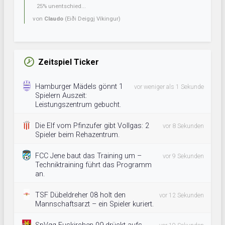
25% unentschied...
von
Claudo
(Eiði Deiggj Víkingur)
Zeitspiel Ticker
Hamburger Mädels gönnt 1
vor weniger als 1 Sekunde
Spielern Auszeit:
Leistungszentrum gebucht.
Die Elf vom Pfinzufer gibt Vollgas: 2
vor 8 Sekunden
Spieler beim Rehazentrum.
FCC Jene baut das Training um –
vor 9 Sekunden
Techniktraining führt das Programm
an.
TSF Dübeldreher 08 holt den
vor 12 Sekunden
Mannschaftsarzt – ein Spieler kuriert.