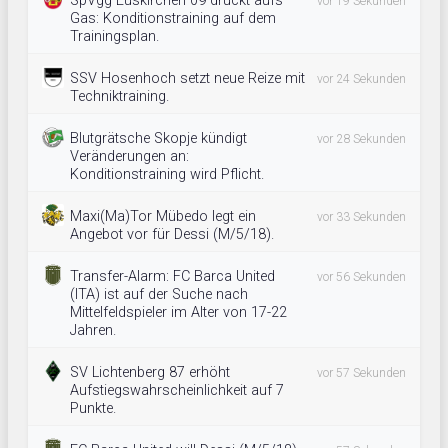
SpVgg Euskirchen 09 drückt aufs
vor 19 Sekunden
Gas: Konditionstraining auf dem
Trainingsplan.
SSV Hosenhoch setzt neue Reize mit
vor 24 Sekunden
Techniktraining.
Blutgrätsche Skopje kündigt
vor 28 Sekunden
Veränderungen an:
Konditionstraining wird Pflicht.
Maxi(Ma)Tor Mübedo legt ein
vor 33 Sekunden
Angebot vor für Dessi (M/5/18).
Transfer-Alarm: FC Barca United
vor 56 Sekunden
(ITA) ist auf der Suche nach
Mittelfeldspieler im Alter von 17-22
Jahren.
SV Lichtenberg 87 erhöht
vor 57 Sekunden
Aufstiegswahrscheinlichkeit auf 7
Punkte.