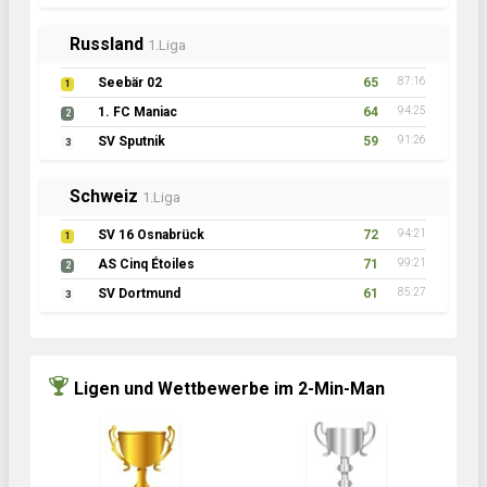
Russland
1.Liga
Seebär 02
65
87:16
1
1. FC Maniac
64
94:25
2
SV Sputnik
59
91:26
3
Schweiz
1.Liga
SV 16 Osnabrück
72
94:21
1
AS Cinq Étoiles
71
99:21
2
SV Dortmund
61
85:27
3
Ligen und Wettbewerbe im 2-Min-Man