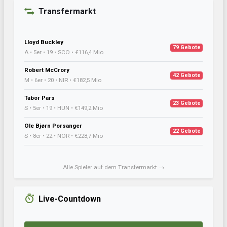
Transfermarkt
Lloyd Buckley
79 Gebote
A • 5er • 19 • SCO • €116,4 Mio
Robert McCrory
42 Gebote
M • 6er • 20 • NIR • €182,5 Mio
Tabor Pars
23 Gebote
S • 5er • 19 • HUN • €149,2 Mio
Ole Bjørn Porsanger
22 Gebote
S • 8er • 22 • NOR • €228,7 Mio
Alle Spieler auf dem Transfermarkt →
Live-Countdown