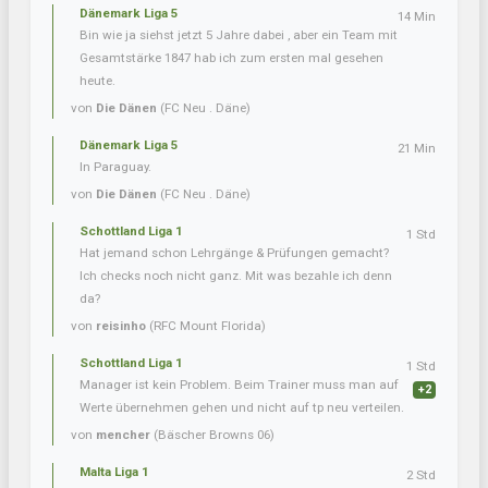
Dänemark Liga 5
14 Min
Bin wie ja siehst jetzt 5 Jahre dabei , aber ein Team mit
Gesamtstärke 1847 hab ich zum ersten mal gesehen
heute.
von
Die Dänen
(FC Neu . Däne)
Dänemark Liga 5
21 Min
In Paraguay.
von
Die Dänen
(FC Neu . Däne)
Schottland Liga 1
1 Std
Hat jemand schon Lehrgänge & Prüfungen gemacht?
Ich checks noch nicht ganz. Mit was bezahle ich denn
da?
von
reisinho
(RFC Mount Florida)
Schottland Liga 1
1 Std
Manager ist kein Problem. Beim Trainer muss man auf
+2
Werte übernehmen gehen und nicht auf tp neu verteilen.
von
mencher
(Bäscher Browns 06)
Malta Liga 1
2 Std