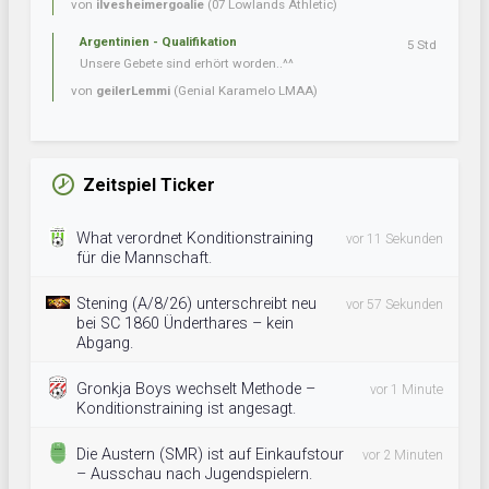
von
ilvesheimergoalie
(07 Lowlands Athletic)
Argentinien - Qualifikation
5 Std
Unsere Gebete sind erhört worden..^^
von
geilerLemmi
(Genial Karamelo LMAA)
Zeitspiel Ticker
What verordnet Konditionstraining
vor 11 Sekunden
für die Mannschaft.
Stening (A/8/26) unterschreibt neu
vor 57 Sekunden
bei SC 1860 Ünderthares – kein
Abgang.
Gronkja Boys wechselt Methode –
vor 1 Minute
Konditionstraining ist angesagt.
Die Austern (SMR) ist auf Einkaufstour
vor 2 Minuten
– Ausschau nach Jugendspielern.