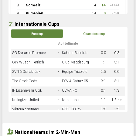
8
Schweiz
14
14
15:23
9
Rumänien
14
0
12:60
Internationale Cups
Eurocup
Championscup
Achtelfinale
SG Dynamo Dromore
-
Kahn´s Fanclub
0:0
0:3
GW Wusch Herrlich
-
Club Magdeburg
1:1
3:1
SV 16 Osnabrück
-
Equipe Tricolore
2:5
0:0
The Greek Gods
-
FSV AlCatraz 05
3:1
3:1
IF Lisannvellir Utd.
-
CCAA FC
0:1
1:3
Kollogizer United
-
Ivanauskas
1:1
1:2
n.V.
Viktoria cristiano
-
BSF LO-City
1:6
1:5
Hnk Rama
-
Südstadkicker
0:1
2:2
Nationalteams im 2-Min-Man