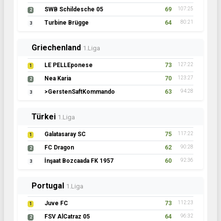
SWB Schildesche 05
69
107:25
2
Turbine Brügge
64
80:21
3
Griechenland
1.Liga
LE PELLEponese
73
127:22
1
Nea Karia
70
123:27
2
>GerstenSaftKommando
63
94:28
3
Türkei
1.Liga
Galatasaray SC
75
117:22
1
FC Dragon
62
90:28
2
İnşaat Bozcaada FK 1957
60
92:36
3
Portugal
1.Liga
Juve FC
73
112:23
1
FSV AlCatraz 05
64
96:32
2