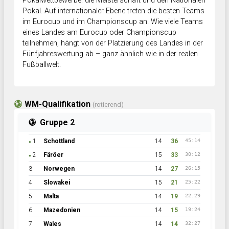
Pokalwettbewerbe: die Meisterschaft und den Nationalen
Pokal. Auf internationaler Ebene treten die besten Teams
im Eurocup und im Championscup an. Wie viele Teams
eines Landes am Eurocup oder Championscup
teilnehmen, hängt von der Platzierung des Landes in der
Fünfjahreswertung ab – ganz ähnlich wie in der realen
Fußballwelt.
WM-Qualifikation
(rotierend)
Gruppe 2
1
Schottland
14
36
45:14
●
2
Färöer
15
33
30:12
●
3
Norwegen
14
27
26:15
4
Slowakei
15
21
25:22
5
Malta
14
19
22:29
6
Mazedonien
14
15
19:24
7
Wales
14
14
32:27