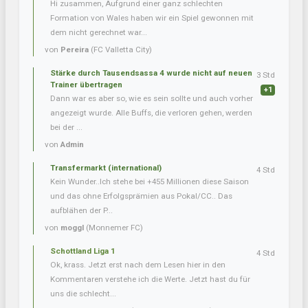
Hi zusammen, Aufgrund einer ganz schlechten
Formation von Wales haben wir ein Spiel gewonnen mit
dem nicht gerechnet war...
von
Pereira
(FC Valletta City)
Stärke durch Tausendsassa 4 wurde nicht auf neuen
3 Std
Trainer übertragen
+1
Dann war es aber so, wie es sein sollte und auch vorher
angezeigt wurde. Alle Buffs, die verloren gehen, werden
bei der ...
von
Admin
Transfermarkt (international)
4 Std
Kein Wunder..Ich stehe bei +455 Millionen diese Saison
und das ohne Erfolgsprämien aus Pokal/CC.. Das
aufblähen der P...
von
moggl
(Monnemer FC)
Schottland Liga 1
4 Std
Ok, krass. Jetzt erst nach dem Lesen hier in den
Kommentaren verstehe ich die Werte. Jetzt hast du für
uns die schlecht...