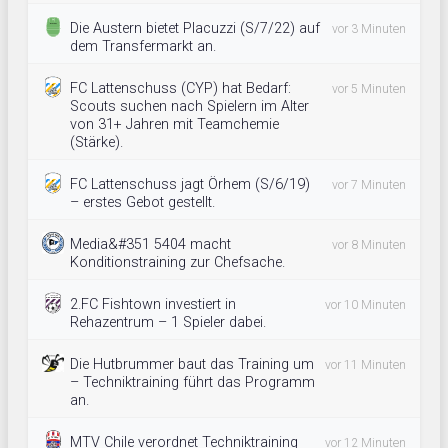
Die Austern bietet Placuzzi (S/7/22) auf
vor 3 Minuten
dem Transfermarkt an.
FC Lattenschuss (CYP) hat Bedarf:
vor 5 Minuten
Scouts suchen nach Spielern im Alter
von 31+ Jahren mit Teamchemie
(Stärke).
FC Lattenschuss jagt Örhem (S/6/19)
vor 7 Minuten
– erstes Gebot gestellt.
Media&#351 5404 macht
vor 8 Minuten
Konditionstraining zur Chefsache.
2.FC Fishtown investiert in
vor 10 Minuten
Rehazentrum – 1 Spieler dabei.
Die Hutbrummer baut das Training um
vor 11 Minuten
– Techniktraining führt das Programm
an.
MTV Chile verordnet Techniktraining
vor 12 Minuten