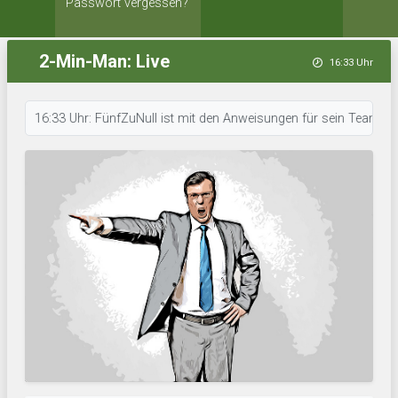
Passwort vergessen?
2-Min-Man: Live
16:33 Uhr
16:33 Uhr: FünfZuNull ist mit den Anweisungen für sein Team durch. • 