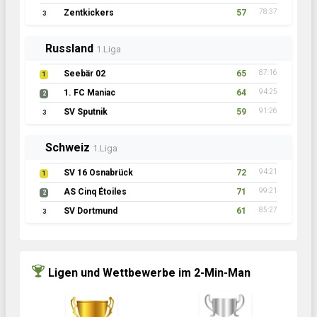
Zentkickers
57
78:37
3
Russland
1.Liga
Seebär 02
65
87:16
1
1. FC Maniac
64
94:25
2
SV Sputnik
59
91:26
3
Schweiz
1.Liga
SV 16 Osnabrück
72
94:21
1
AS Cinq Étoiles
71
99:21
2
SV Dortmund
61
85:27
3
Ligen und Wettbewerbe im 2-Min-Man