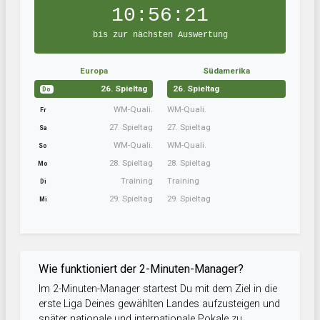
10:56:20
bis zur nächsten Auswertung
Europa
Südamerika
26. Spieltag
26. Spieltag
Do
WM-Quali.
WM-Quali.
Fr
27. Spieltag
27. Spieltag
Sa
WM-Quali.
WM-Quali.
So
28. Spieltag
28. Spieltag
Mo
Training
Training
Di
29. Spieltag
29. Spieltag
Mi
Wie funktioniert der 2-Minuten-Manager?
Im 2-Minuten-Manager startest Du mit dem Ziel in die
erste Liga Deines gewählten Landes aufzusteigen und
später nationale und internationale Pokale zu