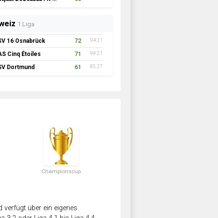
weiz
1.Liga
SV 16 Osnabrück
72
94:21
AS Cinq Étoiles
71
99:21
SV Dortmund
61
85:27
Championscup
verfügt über ein eigenes