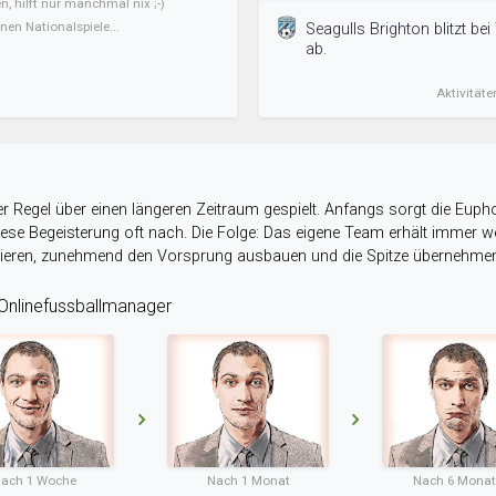
, hilft nur manchmal nix ;-)
en Nationalspiele...
Seagulls Brighton blitzt be
ab.
Aktivitäte
r Regel über einen längeren Zeitraum gespielt. Anfangs sorgt die Eupho
 diese Begeisterung oft nach. Die Folge: Das eigene Team erhält immer
stieren, zunehmend den Vorsprung ausbauen und die Spitze übernehme
nlinefussballmanager
ach 1 Woche
Nach 1 Monat
Nach 6 Mona