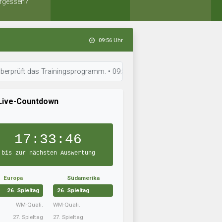
rgessen?
09:56 Uhr
s Trainingsprogramm. • 09:55 Uhr: ACBroncos trainiert intensiv. • 09:55 
Live-Countdown
17:33:45
bis zur nächsten Auswertung
Europa
Südamerika
26. Spieltag
26. Spieltag
WM-Quali.
WM-Quali.
27. Spieltag
27. Spieltag