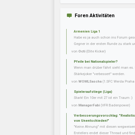
Foren Aktivitäten
Armenien Liga 1
Habe es ja auch schon ins Forum gesc
Gegner in der ersten Runde zu stark u
von
Octi
(Elite Kicker)
Pfeile bei Nationalspieler?
Wenn man drüber fährt sieht man es. 
Stärkejoker "verbessert" werden.
von
WOMLSascha
(1.SFC Werda Praha 
Spieleraufstiege (Liga)
Stark! Ein 10er mit 27 ist ein Traum :)
von
ManagerFabi
(VFR Badenpower)
Verbesserungsvorschlag: "Realisti
von Unentschieden!"
"Keine Ahnung" mit diesen wegweise
Erstellers endet dieser Thread und fin