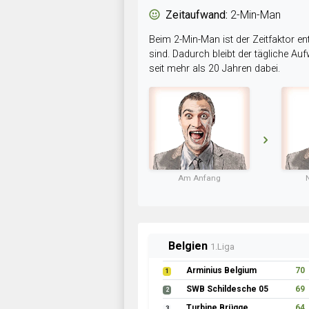
Zeitaufwand:
2-Min-Man
Beim 2-Min-Man ist der Zeitfaktor en
sind. Dadurch bleibt der tägliche A
seit mehr als 20 Jahren dabei.
Am Anfang
Belgien
1.Liga
Arminius Belgium
70
1
SWB Schildesche 05
69
2
Turbine Brügge
64
3