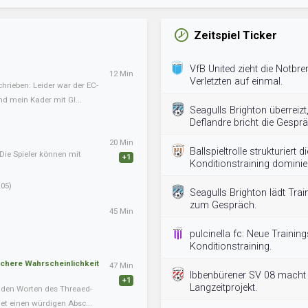
Zeitspiel Ticker
VfB United zieht die Notbrem
12 Min
Verletzten auf einmal.
hrieben: Leider war der EC-
nd mein Kader mit Gl...
Seagulls Brighton überreizt
Deflandre bricht die Gespr
20 Min
Ballspieltrolle strukturiert
Die Spieler können mit
+1
Konditionstraining dominier
05)
Seagulls Brighton lädt Trai
zum Gespräch.
45 Min
pulcinella fc: Neue Traini
Konditionstraining.
schere Wahrscheinlichkeit
47 Min
Ibbenbürener SV 08 macht
+1
Langzeitprojekt.
nden Worten des Threaed-
det einen würdigen Absc...