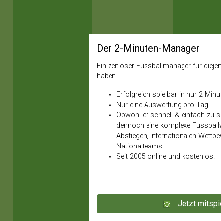
Der 2-Minuten-Manager
Ein zeitloser Fussballmanager für diejeni
haben.
Erfolgreich spielbar in nur 2 Minu
Nur eine Auswertung pro Tag.
Obwohl er schnell & einfach zu spi
dennoch eine komplexe Fussballw
Abstiegen, internationalen Wettb
Nationalteams.
Seit 2005 online und kostenlos.
Jetzt mitspi