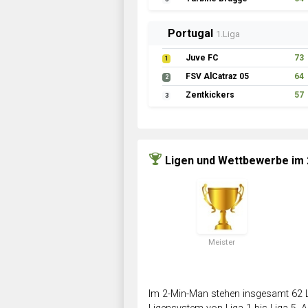
Portugal
1.Liga
Juve FC
73
1
FSV AlCatraz 05
64
2
Zentkickers
57
3
Ligen und Wettbewerbe im
Meister
Im 2-Min-Man stehen insgesamt 62 L