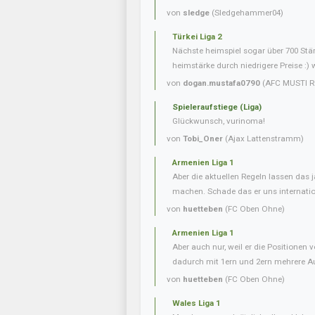
von
sledge
(Sledgehammer04)
Türkei Liga 2
Nächste heimspiel sogar über 700 Stär
heimstärke durch niedrigere Preise :) 
von
dogan.mustafa0790
(AFC MUSTI R
Spieleraufstiege (Liga)
Glückwunsch, vurinoma!
von
Tobi_Oner
(Ajax Lattenstramm)
Armenien Liga 1
Aber die aktuellen Regeln lassen das j
machen. Schade das er uns internation
von
huetteben
(FC Oben Ohne)
Armenien Liga 1
Aber auch nur, weil er die Positionen 
dadurch mit 1ern und 2ern mehrere Aufs
von
huetteben
(FC Oben Ohne)
Wales Liga 1