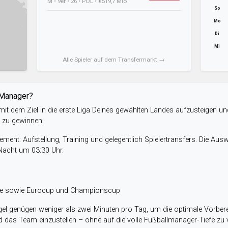
M • 9er • 26 • POL • €519,7 Mio
So
Mo
Di
Mi
Alle Spieler auf dem Transfermarkt →
-Manager?
it dem Ziel in die erste Liga Deines gewählten Landes aufzusteigen un
e zu gewinnen.
ent: Aufstellung, Training und gelegentlich Spielertransfers. Die Aus
 Nacht um 03:30 Uhr.
ele sowie Eurocup und Championscup
el genügen weniger als zwei Minuten pro Tag, um die optimale Vorbere
 das Team einzustellen – ohne auf die volle Fußballmanager-Tiefe zu v