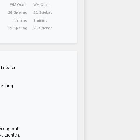
WM-Quali.
WM-Quali.
28. Spieltag
28. Spieltag
Training
Training
29. Spieltag
29. Spieltag
d später
wertung
itung auf
erzichten.