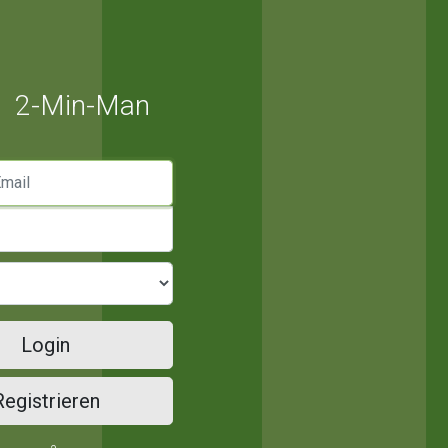
2-Min-Man
mail
Login
Registrieren