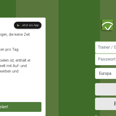
Jetzt als App
gen, die keine Zeit
Manager / E
ten pro Tag.
Passwort
elen ist, enthält er
elt mit Auf- und
ewerben und
elen!