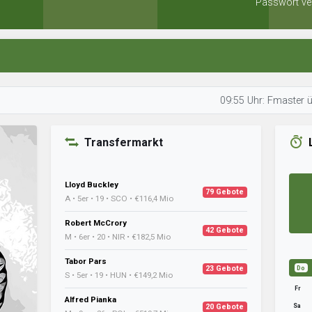
Passwort ve
09:55 Uhr: Fmaster überprüft da
Transfermarkt
Lloyd Buckley
79 Gebote
A • 5er • 19 • SCO • €116,4 Mio
Robert McCrory
42 Gebote
M • 6er • 20 • NIR • €182,5 Mio
Tabor Pars
23 Gebote
Do
S • 5er • 19 • HUN • €149,2 Mio
Fr
Alfred Pianka
Sa
20 Gebote