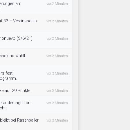
erungen an:
vor 2 Minuten
.
f 33 – Vereinspolitik
vor 2 Minuten
rionuevo (S/6/21)
vor 2 Minuten
eine und wählt
vor 3 Minuten
s fest:
vor 3 Minuten
Programm.
ke auf 39 Punkte.
vor 3 Minuten
Veränderungen an:
vor 3 Minuten
cht.
bleibt bei Rasenballer
vor 3 Minuten