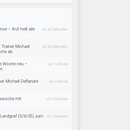
se – Arzt heilt alle
vor 33 Sekunden
, Trainer Michaél
vor 56 Sekunden
äche ab.
 die Woche neu –
vor 1 Minute
t.
ner Michaél Deflandre
vor 1 Minute
ngswoche mit
vor 2 Minuten
 Landgraf (S/6/35) zum
vor 2 Minuten