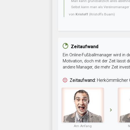
Man kann grundsätzlich alles ablehnen
Selbst kann man als Vereinsmanager n
von
Kristoff
(Kristoffs Buam)
Zeitaufwand
Ein Online-Fußballmanager wird in de
Motivation, doch mit der Zeit lässt
andere Manager, die mehr Zeit inve
Zeitaufwand:
Herkömmlicher O
Am Anfang
N