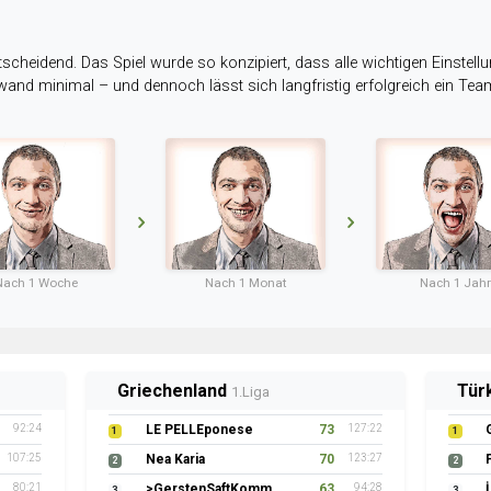
tscheidend. Das Spiel wurde so konzipiert, dass alle wichtigen Einstellu
ufwand minimal – und dennoch lässt sich langfristig erfolgreich ein Te
Nach 1 Woche
Nach 1 Monat
Nach 1 Jahr
Griechenland
Tür
1.Liga
92:24
LE PELLEponese
73
127:22
1
1
107:25
Nea Karia
70
123:27
2
2
80:21
>GerstenSaftKommando
63
94:28
3
3