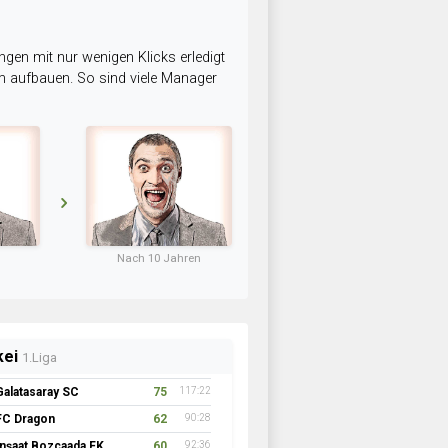
ngen mit nur wenigen Klicks erledigt
am aufbauen. So sind viele Manager
Nach 10 Jahren
kei
1.Liga
Galatasaray SC
75
117:22
FC Dragon
62
90:28
İnşaat Bozcaada FK 1957
60
92:36