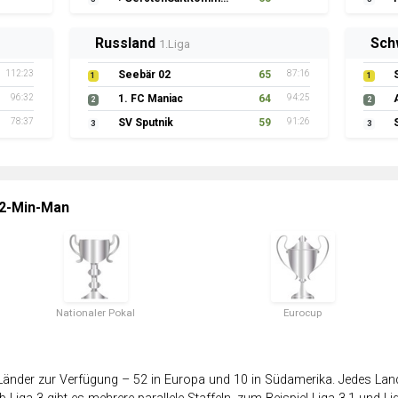
Russland
Sch
1.Liga
112:23
Seebär 02
65
87:16
1
1
96:32
1. FC Maniac
64
94:25
2
2
78:37
SV Sputnik
59
91:26
3
3
 2-Min-Man
Nationaler Pokal
Eurocup
änder zur Verfügung – 52 in Europa und 10 in Südamerika. Jedes Land 