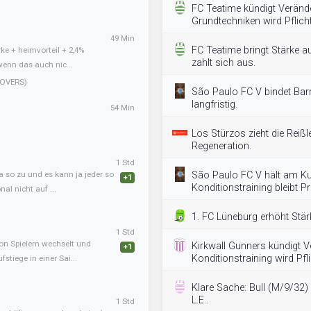
FC Teatime kündigt Veränd
Grundtechniken wird Pflicht
49 Min
FC Teatime bringt Stärke au
ke + heimvorteil + 2,4%
zahlt sich aus.
wenn das auch nic...
OVERS)
São Paulo FC V bindet Bar
langfristig.
54 Min
Los Stürzos zieht die Reißl
Regeneration.
1 Std
a so zu und es kann ja jeder so
São Paulo FC V hält am Kur
+1
Konditionstraining bleibt 
al nicht auf ...
1. FC Lüneburg erhöht Stär
1 Std
von Spielern wechselt und
Kirkwall Gunners kündigt 
+1
Konditionstraining wird Pfli
tiege in einer Sai...
Klare Sache: Bull (M/9/32) 
L.E..
1 Std