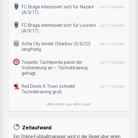
FC Braga interessiert sich für Nazaré
vor 10 Minuten
(A/3/17).
FC Braga interessiert sich für Loureiro
vor 11 Minuten
(A/3/17).
Sofia City bindet Chtarbov (S/6/22)
vor 11 Minuten
langfristig.
Torpedo Tachtiperda passt die
vor 11 Minuten
Vorbereitung an – Techniktraining
gefragt.
Red Devils K-Town schreibt
vor 11 Minuten
Techniktraining groß.
Aktivitäten aus allen Ligen
Zeitaufwand
Ein Online-Fußballmanager wird in der Regel über einen