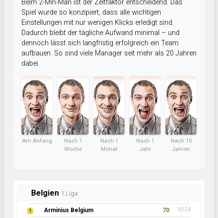
Beim 2-Min-Man ist der Zeitfaktor entscheidend. Das
Spiel wurde so konzipiert, dass alle wichtigen
Einstellungen mit nur wenigen Klicks erledigt sind.
Dadurch bleibt der tägliche Aufwand minimal – und
dennoch lässt sich langfristig erfolgreich ein Team
aufbauen. So sind viele Manager seit mehr als 20 Jahren
dabei.
Am Anfang
Nach 1
Nach 1
Nach 1
Nach 10
Woche
Monat
Jahr
Jahren
Belgien
1.Liga
Arminius Belgium
70
92:24
1