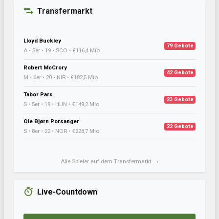
Transfermarkt
Lloyd Buckley
79 Gebote
A • 5er • 19 • SCO • €116,4 Mio
Robert McCrory
42 Gebote
M • 6er • 20 • NIR • €182,5 Mio
Tabor Pars
23 Gebote
S • 5er • 19 • HUN • €149,2 Mio
Ole Bjørn Porsanger
22 Gebote
S • 8er • 22 • NOR • €228,7 Mio
Alle Spieler auf dem Transfermarkt →
Live-Countdown