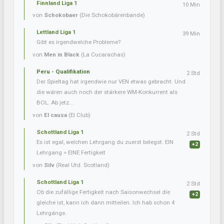
Finnland Liga 1
10 Min
von
Schokobaer
(Die Schokobärenbande)
Lettland Liga 1
39 Min
Gibt es irgendwelche Probleme?
von
Men in Black
(La Cucarachas)
Peru - Qualifikation
2 Std
Der Spieltag hat irgendwie nur VEN etwas gebracht. Und
die wären auch noch der stärkere WM-Konkurrent als
BOL. Ab jetz...
von
El causa
(El Club)
Schottland Liga 1
2 Std
Es ist egal, welchen Lehrgang du zuerst belegst. EIN
+2
Lehrgang = EINE Fertigkeit
von
Silv
(Real Utd. Scotland)
Schottland Liga 1
2 Std
Ob die zufällige Fertigkeit nach Saisonwechsel die
+2
gleiche ist, kann ich dann mitteilen. Ich hab schon 4
Lehrgänge.