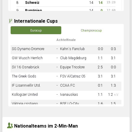
8
Schweiz
14
14
15:23
9
Rumänien
14
0
12:60
Internationale Cups
Eurocup
Championscup
Achtelfinale
SG Dynamo Dromore
-
Kahn´s Fanclub
0:0
0:3
GW Wusch Herrlich
-
Club Magdeburg
1:1
3:1
SV 16 Osnabrück
-
Equipe Tricolore
2:5
0:0
The Greek Gods
-
FSV AlCatraz 05
3:1
3:1
IF Lisannvellir Utd.
-
CCAA FC
0:1
1:3
Kollogizer United
-
Ivanauskas
1:1
1:2
n.V.
Viktoria cristiano
-
BSF LO-City
1:6
1:5
Hnk Rama
-
Südstadkicker
0:1
2:2
Nationalteams im 2-Min-Man