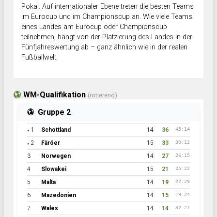
Pokal. Auf internationaler Ebene treten die besten Teams
im Eurocup und im Championscup an. Wie viele Teams
eines Landes am Eurocup oder Championscup
teilnehmen, hängt von der Platzierung des Landes in der
Fünfjahreswertung ab – ganz ähnlich wie in der realen
Fußballwelt.
WM-Qualifikation
(rotierend)
Gruppe 2
1
Schottland
14
36
45:14
●
2
Färöer
15
33
30:12
●
3
Norwegen
14
27
26:15
4
Slowakei
15
21
25:22
5
Malta
14
19
22:29
6
Mazedonien
14
15
19:24
7
Wales
14
14
32:27