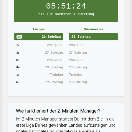
05:51:23
bis zur nächsten Auswertung
Europa
Südamerika
26. Spieltag
26. Spieltag
Do
WM-Quali.
WM-Quali.
Fr
27. Spieltag
27. Spieltag
Sa
WM-Quali.
WM-Quali.
So
28. Spieltag
28. Spieltag
Mo
Training
Training
Di
29. Spieltag
29. Spieltag
Mi
Wie funktioniert der 2-Minuten-Manager?
Im 2-Minuten-Manager startest Du mit dem Ziel in die
erste Liga Deines gewählten Landes aufzusteigen und
später nationale und internationale Pokale zu