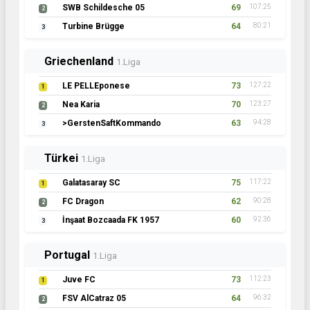
SWB Schildesche 05
69
107:25
2
Turbine Brügge
64
80:21
3
Griechenland
1.Liga
LE PELLEponese
73
127:22
1
Nea Karia
70
123:27
2
>GerstenSaftKommando
63
94:28
3
Türkei
1.Liga
Galatasaray SC
75
117:22
1
FC Dragon
62
90:28
2
İnşaat Bozcaada FK 1957
60
92:36
3
Portugal
1.Liga
Juve FC
73
112:23
1
FSV AlCatraz 05
64
96:32
2