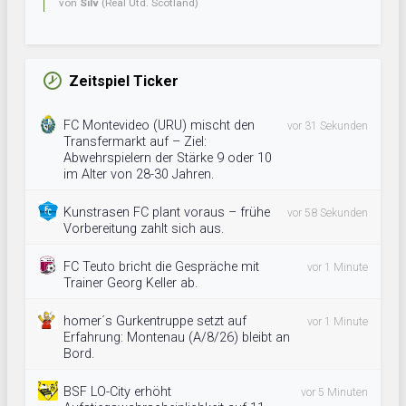
von
Silv
(Real Utd. Scotland)
Zeitspiel Ticker
FC Montevideo (URU) mischt den
vor 31 Sekunden
Transfermarkt auf – Ziel:
Abwehrspielern der Stärke 9 oder 10
im Alter von 28-30 Jahren.
Kunstrasen FC plant voraus – frühe
vor 58 Sekunden
Vorbereitung zahlt sich aus.
FC Teuto bricht die Gespräche mit
vor 1 Minute
Trainer Georg Keller ab.
homer´s Gurkentruppe setzt auf
vor 1 Minute
Erfahrung: Montenau (A/8/26) bleibt an
Bord.
BSF LO-City erhöht
vor 5 Minuten