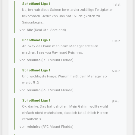
Schottland Liga 1
jetzt
Na, ich hab diese Saison bereits vier zufällige Fertigkeiten
bekommen. Jeder von uns hat 15 Fertigkeiten zu
Saisonbegin...
von
Silv
(Real Utd. Scotland)
Schottland Liga 1
1 Min
Ah okay, das kann man beim Manager erstellen
machen. I see you Raymond Reisinho.
von
reisinho
(RFC Mount Florida)
Schottland Liga 1
6 Min
Und wichtigste Frage: Warum heißt dein Manager so
wie du?! :D
von
reisinho
(RFC Mount Florida)
Schottland Liga 1
8 Min
Ok, danke. Das hat geholfen. Mein Gehirn wollte wohl
einfach nicht wahrhaben, dass ich tatsächlich Herzen
veräußern s...
von
reisinho
(RFC Mount Florida)