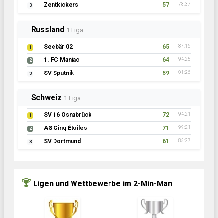
Zentkickers
57
78:37
3
Russland
1.Liga
Seebär 02
65
87:16
1
1. FC Maniac
64
94:25
2
SV Sputnik
59
91:26
3
Schweiz
1.Liga
SV 16 Osnabrück
72
94:21
1
AS Cinq Étoiles
71
99:21
2
SV Dortmund
61
85:27
3
Ligen und Wettbewerbe im 2-Min-Man