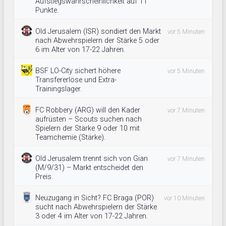
Aufstiegswahrscheinlichkeit auf 11
Punkte.
Old Jerusalem (ISR) sondiert den Markt
vor 5 Minuten
nach Abwehrspielern der Stärke 5 oder
6 im Alter von 17-22 Jahren.
BSF LO-City sichert höhere
vor 5 Minuten
Transfererlöse und Extra-
Trainingslager.
FC Robbery (ARG) will den Kader
vor 7 Minuten
aufrüsten – Scouts suchen nach
Spielern der Stärke 9 oder 10 mit
Teamchemie (Stärke).
Old Jerusalem trennt sich von Gian
vor 7 Minuten
(M/9/31) – Markt entscheidet den
Preis.
Neuzugang in Sicht? FC Braga (POR)
vor 10 Minuten
sucht nach Abwehrspielern der Stärke
3 oder 4 im Alter von 17-22 Jahren.