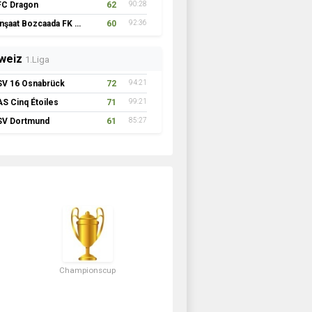
FC Dragon
62
90:28
İnşaat Bozcaada FK 1957
60
92:36
weiz
1.Liga
SV 16 Osnabrück
72
94:21
AS Cinq Étoiles
71
99:21
SV Dortmund
61
85:27
Championscup