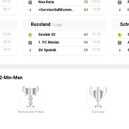
107:25
Nea Karia
70
123:27
2
2
80:21
>GerstenSaftKommando
63
94:28
3
3
Russland
Sch
1.Liga
112:23
Seebär 02
65
87:16
1
1
96:32
1. FC Maniac
64
94:25
2
2
78:37
SV Sputnik
59
91:26
3
3
 2-Min-Man
Nationaler Pokal
Eurocup