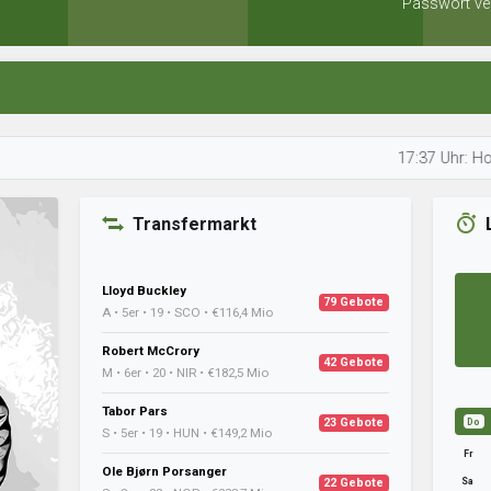
Passwort ve
17:37 Uhr: Hohenloher 
Transfermarkt
Lloyd Buckley
79 Gebote
A • 5er • 19 • SCO • €116,4 Mio
Robert McCrory
42 Gebote
M • 6er • 20 • NIR • €182,5 Mio
Tabor Pars
23 Gebote
Do
S • 5er • 19 • HUN • €149,2 Mio
Fr
Ole Bjørn Porsanger
Sa
22 Gebote