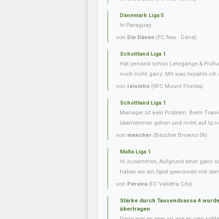
Dänemark Liga 5
In Paraguay.
von
Die Dänen
(FC Neu . Däne)
Schottland Liga 1
Hat jemand schon Lehrgänge & Prüfu
noch nicht ganz. Mit was bezahle ich
von
reisinho
(RFC Mount Florida)
Schottland Liga 1
Manager ist kein Problem. Beim Trai
übernehmen gehen und nicht auf tp ne
von
mencher
(Bäscher Browns 06)
Malta Liga 1
Hi zusammen, Aufgrund einer ganz s
haben wir ein Spiel gewonnen mit dem 
von
Pereira
(FC Valletta City)
Stärke durch Tausendsassa 4 wurde 
übertragen
Dann war es aber so, wie es sein soll