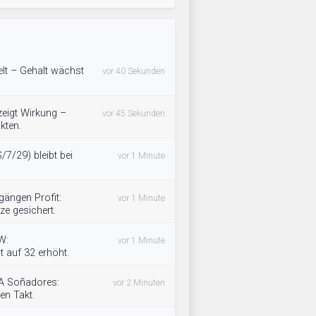
lt – Gehalt wächst
vor 40 Sekunden
zeigt Wirkung –
vor 45 Sekunden
kten.
7/29) bleibt bei
vor 1 Minute
gängen Profit:
vor 1 Minute
ze gesichert.
W:
vor 1 Minute
t auf 32 erhöht.
CA Soñadores:
vor 2 Minuten
en Takt.