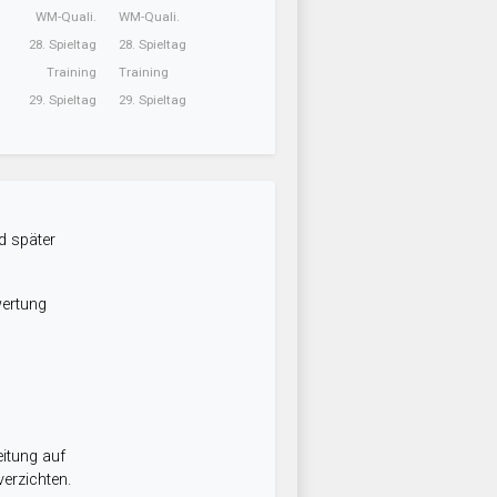
WM-Quali.
WM-Quali.
28. Spieltag
28. Spieltag
Training
Training
29. Spieltag
29. Spieltag
d später
wertung
itung auf
erzichten.