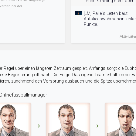
Techniktraining steht oben.
erden bei der ...
[LM] Palle`s Letten baut
Aufstiegswahrscheinlichkei
Punkte.
Aktivitäte
r Regel über einen längeren Zeitraum gespielt. Anfangs sorgt die Eupho
 diese Begeisterung oft nach. Die Folge: Das eigene Team erhält immer
stieren, zunehmend den Vorsprung ausbauen und die Spitze übernehme
nlinefussballmanager