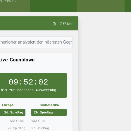
rgessen?
17:37 Uhr
analysiert den nächsten Gegner. • 17:37 Uhr: stuttgart ist in Topform.
Live-Countdown
09:52:01
bis zur nächsten Auswertung
Europa
Südamerika
26. Spieltag
26. Spieltag
WM-Quali.
WM-Quali.
27. Spieltag
27. Spieltag