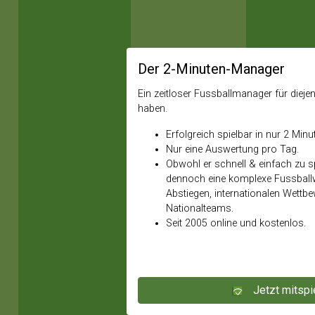
Der 2-Minuten-Manager
Ein zeitloser Fussballmanager für diejeni
haben.
Erfolgreich spielbar in nur 2 Minu
Nur eine Auswertung pro Tag.
Obwohl er schnell & einfach zu spi
dennoch eine komplexe Fussballw
Abstiegen, internationalen Wettb
Nationalteams.
Seit 2005 online und kostenlos.
Jetzt mitspi