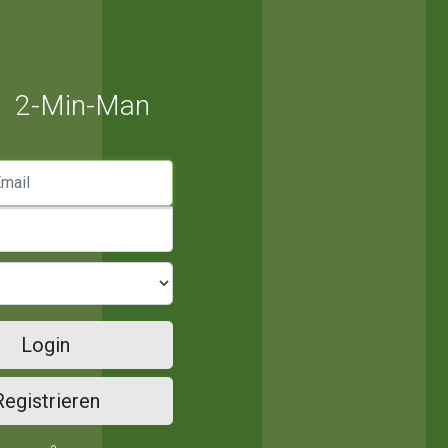
2-Min-Man
mail
Login
Registrieren