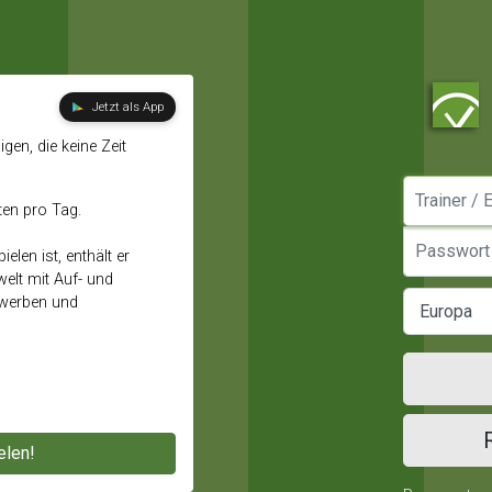
Jetzt als App
gen, die keine Zeit
Manager / E
ten pro Tag.
Passwort
elen ist, enthält er
elt mit Auf- und
ewerben und
elen!