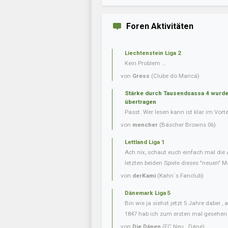
Foren Aktivitäten
Liechtenstein Liga 2
Kein Problem …
von
Gress
(Clube do Maricá)
Stärke durch Tausendsassa 4 wurde 
übertragen
Passt. Wer lesen kann ist klar im Vorte
von
mencher
(Bäscher Browns 06)
Lettland Liga 1
Ach nix, schaut euch einfach mal die 
letzten beiden Spiele dieses "neuen" Ma
von
derKami
(Kahn´s Fanclub)
Dänemark Liga 5
Bin wie ja siehst jetzt 5 Jahre dabei 
1847 hab ich zum ersten mal gesehen
von
Die Dänen
(FC Neu . Däne)