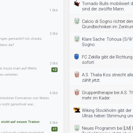
Tornado Bulls mobilisiert 
sind der zwölfte Mann.
1 Std
Calcio di Sogno richtet de
Grundtechniken im Zentru
2 Std
ngen gemacht? Ich checks
Klare Sache: Tohoua (S/9/30
Sogno.
 denn da?
FC Zekilla gibt die Richtun
sofort.
2 Std
ner muss man auf Werte
+2
u verteilen.
A.S. Thalia Kos streicht all
zählt jetzt.
Gruppentherapie bei A.S. Th
4 Std
mehr im Kader.
chlechten Formation von Wales
nicht gerechnet war...
Wiking Stockholm gibt der
Ultras heben Stimmung und
nicht auf neuen Trainer
5 Std
Neues Programm bei [LM] 
+1
te und auch vorher angezeigt