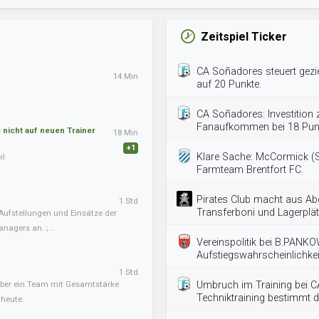
Zeitspiel Ticker
CA Soñadores steuert gezie
14 Min
auf 20 Punkte.
CA Soñadores: Investition 
Fanaufkommen bei 18 Pun
nicht auf neuen Trainer
18 Min
+1
Klare Sache: McCormick (S/
il
Farmteam Brentfort FC.
Pirates Club macht aus Ab
1 Std
Transferboni und Lagerplät
Aufstellungen und Einsätze der
nagers an. ;...
Vereinspolitik bei B.PANKO
Aufstiegswahrscheinlichkei
1 Std
, aber ein Team mit Gesamtstärke
Umbruch im Training bei 
Techniktraining bestimmt d
 heute.