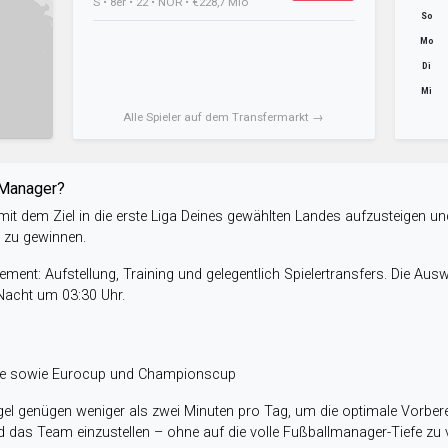
S • 8er • 22 • NOR • €228,7 Mio
So
Mo
Di
Mi
Alle Spieler auf dem Transfermarkt →
-Manager?
it dem Ziel in die erste Liga Deines gewählten Landes aufzusteigen un
e zu gewinnen.
ent: Aufstellung, Training und gelegentlich Spielertransfers. Die Aus
 Nacht um 03:30 Uhr.
ele sowie Eurocup und Championscup
el genügen weniger als zwei Minuten pro Tag, um die optimale Vorbere
 das Team einzustellen – ohne auf die volle Fußballmanager-Tiefe zu v