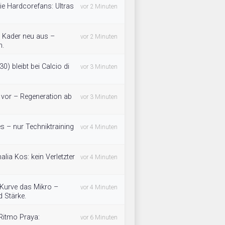
die Hardcorefans: Ultras
vor 2 Minuten
n Kader neu aus –
vor 2 Minuten
m.
) bleibt bei Calcio di
vor 3 Minuten
g vor – Regeneration ab
vor 3 Minuten
es – nur Techniktraining
vor 4 Minuten
alia Kos: kein Verletzter
vor 4 Minuten
 Kurve das Mikro –
vor 4 Minuten
 Stärke.
Ritmo Praya:
vor 6 Minuten