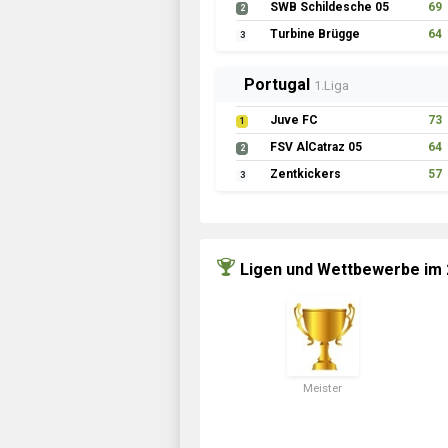
SWB Schildesche 05
69
2
Turbine Brügge
64
3
Portugal
1.Liga
Juve FC
73
1
FSV AlCatraz 05
64
2
Zentkickers
57
3
Ligen und Wettbewerbe im
Meister