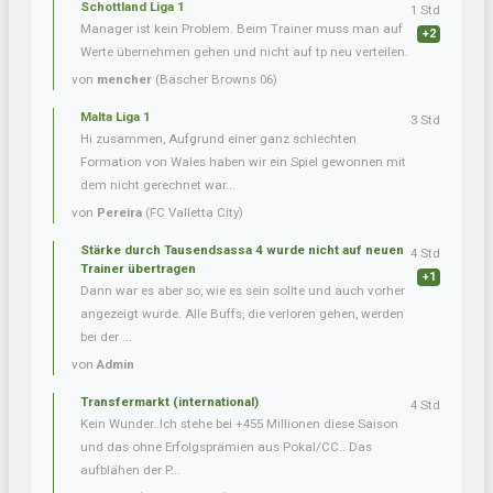
Schottland Liga 1
1 Std
Manager ist kein Problem. Beim Trainer muss man auf
+2
Werte übernehmen gehen und nicht auf tp neu verteilen.
von
mencher
(Bäscher Browns 06)
Malta Liga 1
3 Std
Hi zusammen, Aufgrund einer ganz schlechten
Formation von Wales haben wir ein Spiel gewonnen mit
dem nicht gerechnet war...
von
Pereira
(FC Valletta City)
Stärke durch Tausendsassa 4 wurde nicht auf neuen
4 Std
Trainer übertragen
+1
Dann war es aber so, wie es sein sollte und auch vorher
angezeigt wurde. Alle Buffs, die verloren gehen, werden
bei der ...
von
Admin
Transfermarkt (international)
4 Std
Kein Wunder..Ich stehe bei +455 Millionen diese Saison
und das ohne Erfolgsprämien aus Pokal/CC.. Das
aufblähen der P...