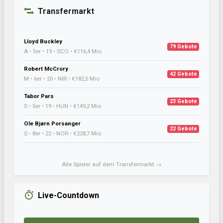
Transfermarkt
Lloyd Buckley
79 Gebote
A • 5er • 19 • SCO • €116,4 Mio
Robert McCrory
42 Gebote
M • 6er • 20 • NIR • €182,5 Mio
Tabor Pars
23 Gebote
S • 5er • 19 • HUN • €149,2 Mio
Ole Bjørn Porsanger
22 Gebote
S • 8er • 22 • NOR • €228,7 Mio
Alle Spieler auf dem Transfermarkt →
Live-Countdown