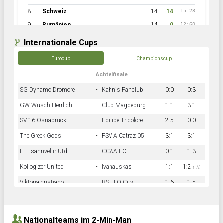
8
Schweiz
14
14
15:23
9
Rumänien
14
0
12:60
Internationale Cups
Eurocup
Championscup
Achtelfinale
SG Dynamo Dromore
-
Kahn´s Fanclub
0:0
0:3
GW Wusch Herrlich
-
Club Magdeburg
1:1
3:1
SV 16 Osnabrück
-
Equipe Tricolore
2:5
0:0
The Greek Gods
-
FSV AlCatraz 05
3:1
3:1
IF Lisannvellir Utd.
-
CCAA FC
0:1
1:3
Kollogizer United
-
Ivanauskas
1:1
1:2
n.V.
Viktoria cristiano
-
BSF LO-City
1:6
1:5
Hnk Rama
-
Südstadkicker
0:1
2:2
Nationalteams im 2-Min-Man