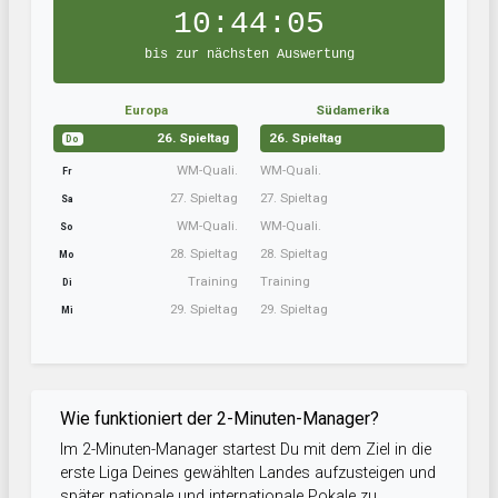
10:44:04
bis zur nächsten Auswertung
Europa
Südamerika
26. Spieltag
26. Spieltag
Do
WM-Quali.
WM-Quali.
Fr
27. Spieltag
27. Spieltag
Sa
WM-Quali.
WM-Quali.
So
28. Spieltag
28. Spieltag
Mo
Training
Training
Di
29. Spieltag
29. Spieltag
Mi
Wie funktioniert der 2-Minuten-Manager?
Im 2-Minuten-Manager startest Du mit dem Ziel in die
erste Liga Deines gewählten Landes aufzusteigen und
später nationale und internationale Pokale zu