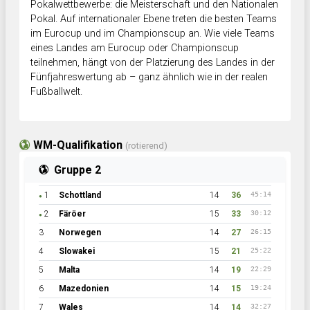
Pokalwettbewerbe: die Meisterschaft und den Nationalen
Pokal. Auf internationaler Ebene treten die besten Teams
im Eurocup und im Championscup an. Wie viele Teams
eines Landes am Eurocup oder Championscup
teilnehmen, hängt von der Platzierung des Landes in der
Fünfjahreswertung ab – ganz ähnlich wie in der realen
Fußballwelt.
WM-Qualifikation
(rotierend)
Gruppe 2
1
Schottland
14
36
45:14
●
2
Färöer
15
33
30:12
●
3
Norwegen
14
27
26:15
4
Slowakei
15
21
25:22
5
Malta
14
19
22:29
6
Mazedonien
14
15
19:24
7
Wales
14
14
32:27