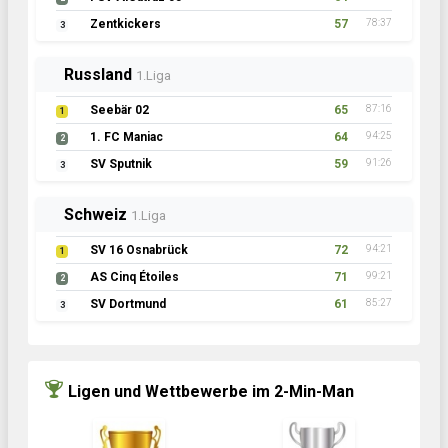
Zentkickers
57
78:37
3
Russland
1.Liga
Seebär 02
65
87:16
1
1. FC Maniac
64
94:25
2
SV Sputnik
59
91:26
3
Schweiz
1.Liga
SV 16 Osnabrück
72
94:21
1
AS Cinq Étoiles
71
99:21
2
SV Dortmund
61
85:27
3
Ligen und Wettbewerbe im 2-Min-Man