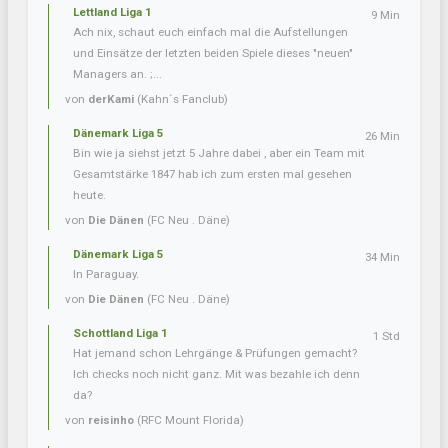
Lettland Liga 1
9 Min
Ach nix, schaut euch einfach mal die Aufstellungen
und Einsätze der letzten beiden Spiele dieses "neuen"
Managers an. ;...
von
derKami
(Kahn´s Fanclub)
Dänemark Liga 5
26 Min
Bin wie ja siehst jetzt 5 Jahre dabei , aber ein Team mit
Gesamtstärke 1847 hab ich zum ersten mal gesehen
heute.
von
Die Dänen
(FC Neu . Däne)
Dänemark Liga 5
34 Min
In Paraguay.
von
Die Dänen
(FC Neu . Däne)
Schottland Liga 1
1 Std
Hat jemand schon Lehrgänge & Prüfungen gemacht?
Ich checks noch nicht ganz. Mit was bezahle ich denn
da?
von
reisinho
(RFC Mount Florida)