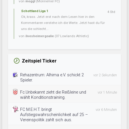
von
moggl
(Monnemer FC)
Schottland Liga 1
4 Std
Ok, krass. Jetzt erst nach dem Lesen hier in den
Kommentaren verstehe ich die Werte. Jetzt hast du für
uns die schlecht...
von
ilvesheimergoalie
(07 Lowlands Athletic)
Zeitspiel Ticker
Rehazentrum: Alhima e.V. schickt 2
vor 2 Sekunden
Spieler.
Fc.Unbekannt zieht die Reißleine und
vor 1 Minute
wählt Konditionstraining.
FC M.E.H.T. bringt
vor 6 Minuten
Aufstiegswahrscheinlichkeit auf 25 –
Vereinspolitik zahlt sich aus.