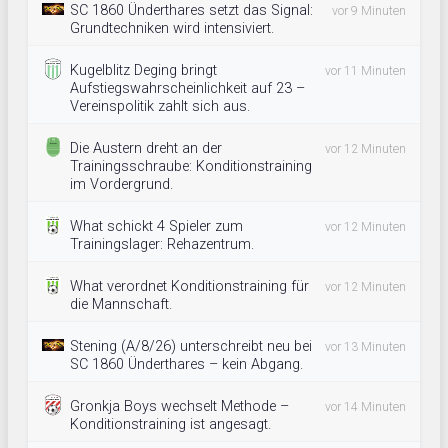
SC 1860 Ünderthares setzt das Signal:
vor 9 Minuten
Grundtechniken wird intensiviert.
Kugelblitz Deging bringt
vor 11 Minuten
Aufstiegswahrscheinlichkeit auf 23 –
Vereinspolitik zahlt sich aus.
Die Austern dreht an der
vor 12 Minuten
Trainingsschraube: Konditionstraining
im Vordergrund.
What schickt 4 Spieler zum
vor 12 Minuten
Trainingslager: Rehazentrum.
What verordnet Konditionstraining für
vor 12 Minuten
die Mannschaft.
Stening (A/8/26) unterschreibt neu bei
vor 13 Minuten
SC 1860 Ünderthares – kein Abgang.
Gronkja Boys wechselt Methode –
vor 14 Minuten
Konditionstraining ist angesagt.