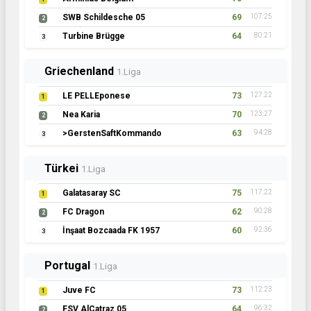
SWB Schildesche 05
69
107:25
2
Turbine Brügge
64
80:21
3
Griechenland
1.Liga
LE PELLEponese
73
127:22
1
Nea Karia
70
123:27
2
>GerstenSaftKommando
63
94:28
3
Türkei
1.Liga
Galatasaray SC
75
117:22
1
FC Dragon
62
90:28
2
İnşaat Bozcaada FK 1957
60
92:36
3
Portugal
1.Liga
Juve FC
73
112:23
1
FSV AlCatraz 05
64
96:32
2