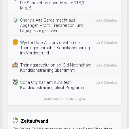
Die Schokobärenbande satte 118,0
Mio. €.
Charly's Alte Garde macht aus
vor 6 Minuten
Abgängen Profit: Transferboni und
Lagerplätze gesichert.
WyntonRuferAllstars dreht an der
vor 6 Minuten
Trainingsschraube: Konditionstraining
im Vordergrund.
Trainingsrevolution bei Old Nottingham:
vor 6 Minuten
Konditionstraining übernimmt.
Sofia City hält am Kurs fest:
vor 6 Minuten
Konditionstraining bleibt Programm.
Aktivitäten aus allen Ligen
Zeitaufwand