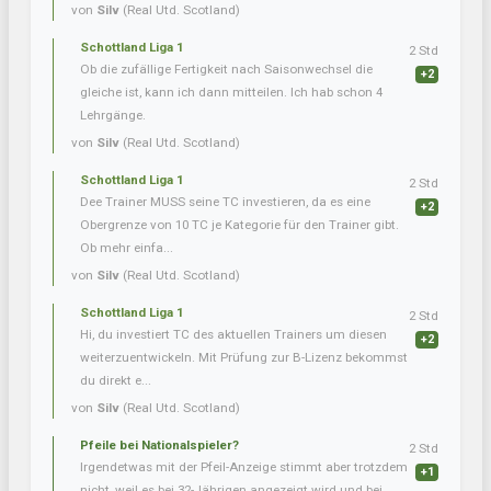
von
Silv
(Real Utd. Scotland)
Schottland Liga 1
2 Std
Ob die zufällige Fertigkeit nach Saisonwechsel die
+2
gleiche ist, kann ich dann mitteilen. Ich hab schon 4
Lehrgänge.
von
Silv
(Real Utd. Scotland)
Schottland Liga 1
2 Std
Dee Trainer MUSS seine TC investieren, da es eine
+2
Obergrenze von 10 TC je Kategorie für den Trainer gibt.
Ob mehr einfa...
von
Silv
(Real Utd. Scotland)
Schottland Liga 1
2 Std
Hi, du investiert TC des aktuellen Trainers um diesen
+2
weiterzuentwickeln. Mit Prüfung zur B-Lizenz bekommst
du direkt e...
von
Silv
(Real Utd. Scotland)
Pfeile bei Nationalspieler?
2 Std
Irgendetwas mit der Pfeil-Anzeige stimmt aber trotzdem
+1
nicht, weil es bei 32-Jährigen angezeigt wird und bei