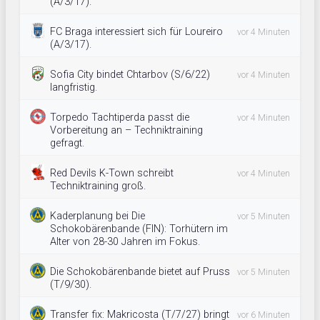
(A/3/17).
FC Braga interessiert sich für Loureiro
vor 4 Minuten
(A/3/17).
Sofia City bindet Chtarbov (S/6/22)
vor 4 Minuten
langfristig.
Torpedo Tachtiperda passt die
vor 4 Minuten
Vorbereitung an – Techniktraining
gefragt.
Red Devils K-Town schreibt
vor 4 Minuten
Techniktraining groß.
Kaderplanung bei Die
vor 5 Minuten
Schokobärenbande (FIN): Torhütern im
Alter von 28-30 Jahren im Fokus.
Die Schokobärenbande bietet auf Pruss
vor 5 Minuten
(T/9/30).
Transfer fix: Makricosta (T/7/27) bringt
vor 6 Minuten