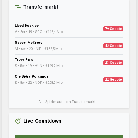
Transfermarkt
Lloyd Buckley
79 Gebote
A • 5er • 19 • SCO • €116,4 Mio
Robert McCrory
42 Gebote
M • 6er • 20 • NIR • €182,5 Mio
Tabor Pars
23 Gebote
S • 5er • 19 • HUN • €149,2 Mio
Ole Bjørn Porsanger
22 Gebote
S • 8er • 22 • NOR • €228,7 Mio
Alle Spieler auf dem Transfermarkt →
Live-Countdown