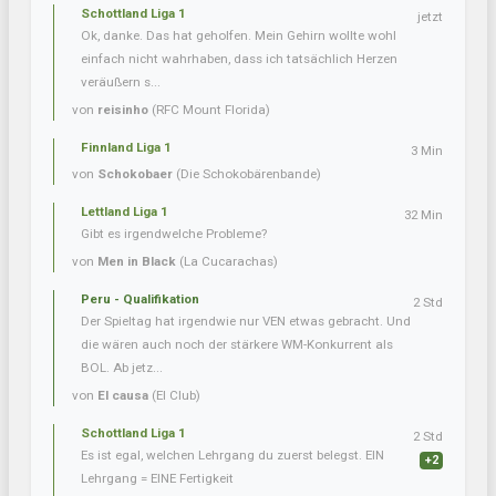
Schottland Liga 1
jetzt
Ok, danke. Das hat geholfen. Mein Gehirn wollte wohl
einfach nicht wahrhaben, dass ich tatsächlich Herzen
veräußern s...
von
reisinho
(RFC Mount Florida)
Finnland Liga 1
3 Min
von
Schokobaer
(Die Schokobärenbande)
Lettland Liga 1
32 Min
Gibt es irgendwelche Probleme?
von
Men in Black
(La Cucarachas)
Peru - Qualifikation
2 Std
Der Spieltag hat irgendwie nur VEN etwas gebracht. Und
die wären auch noch der stärkere WM-Konkurrent als
BOL. Ab jetz...
von
El causa
(El Club)
Schottland Liga 1
2 Std
Es ist egal, welchen Lehrgang du zuerst belegst. EIN
+2
Lehrgang = EINE Fertigkeit