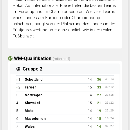
Pokal. Auf internationaler Ebene treten die besten Teams
im Eurocup und im Championscup an. Wie viele Teams
eines Landes am Eurocup oder Championscup
teilnehmen, hängt von der Platzierung des Landes in der
Fünfjahreswertung ab – ganz ähnlich wie in der realen
Fußballwelt.
WM-Qualifikation
(rotierend)
Gruppe 2
1
Schottland
14
36
45:14
●
2
Färöer
15
33
30:12
●
3
Norwegen
14
27
26:15
4
Slowakei
15
21
25:22
5
Malta
14
19
22:29
6
Mazedonien
14
15
19:24
7
Wales
14
14
32:27