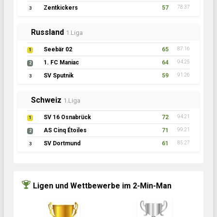
Zentkickers
57
78:37
3
Russland
1.Liga
Seebär 02
65
87:16
1
1. FC Maniac
64
94:25
2
SV Sputnik
59
91:26
3
Schweiz
1.Liga
SV 16 Osnabrück
72
94:21
1
AS Cinq Étoiles
71
99:21
2
SV Dortmund
61
85:27
3
Ligen und Wettbewerbe im 2-Min-Man