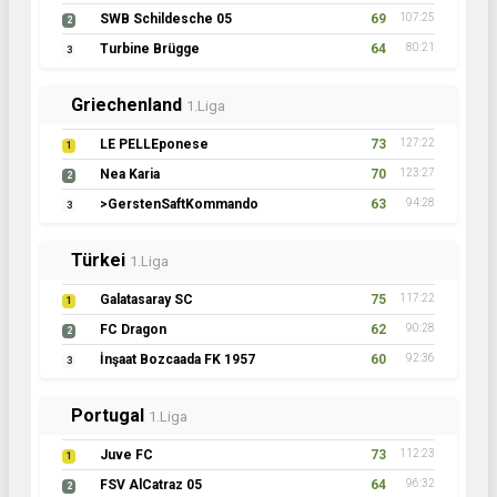
SWB Schildesche 05
69
107:25
2
Turbine Brügge
64
80:21
3
Griechenland
1.Liga
LE PELLEponese
73
127:22
1
Nea Karia
70
123:27
2
>GerstenSaftKommando
63
94:28
3
Türkei
1.Liga
Galatasaray SC
75
117:22
1
FC Dragon
62
90:28
2
İnşaat Bozcaada FK 1957
60
92:36
3
Portugal
1.Liga
Juve FC
73
112:23
1
FSV AlCatraz 05
64
96:32
2