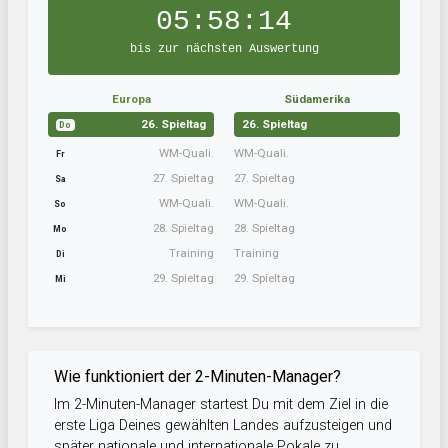
05:58:13
bis zur nächsten Auswertung
Europa
Südamerika
26. Spieltag
26. Spieltag
Do
WM-Quali.
WM-Quali.
Fr
27. Spieltag
27. Spieltag
Sa
WM-Quali.
WM-Quali.
So
28. Spieltag
28. Spieltag
Mo
Training
Training
Di
29. Spieltag
29. Spieltag
Mi
Wie funktioniert der 2-Minuten-Manager?
Im 2-Minuten-Manager startest Du mit dem Ziel in die
erste Liga Deines gewählten Landes aufzusteigen und
später nationale und internationale Pokale zu