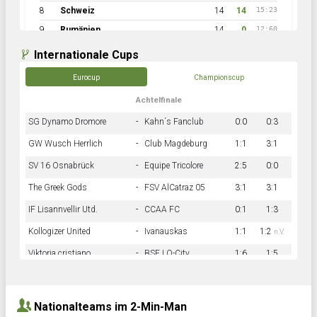
8
Schweiz
14
14
15:23
9
Rumänien
14
0
12:60
Internationale Cups
Eurocup
Championscup
Achtelfinale
SG Dynamo Dromore
-
Kahn´s Fanclub
0:0
0:3
GW Wusch Herrlich
-
Club Magdeburg
1:1
3:1
SV 16 Osnabrück
-
Equipe Tricolore
2:5
0:0
The Greek Gods
-
FSV AlCatraz 05
3:1
3:1
IF Lisannvellir Utd.
-
CCAA FC
0:1
1:3
Kollogizer United
-
Ivanauskas
1:1
1:2
n.V.
Viktoria cristiano
-
BSF LO-City
1:6
1:5
Hnk Rama
-
Südstadkicker
0:1
2:2
Nationalteams im 2-Min-Man