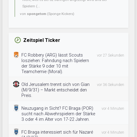
Spielern (...
von
spongetom
(Sponge Kickers)
Zeitspiel Ticker
FC Robbery (ARG) lässt Scouts
vor 27 Sekunden
losziehen: Fahndung nach Spielern
der Stärke 9 oder 10 mit
Teamchemie (Moral).
Old Jerusalem trennt sich von Gian
vor 36 Sekunden
(M/9/31) – Markt entscheidet den
Preis.
Neuzugang in Sicht? FC Braga (POR)
vor 4 Minuten
sucht nach Abwehrspielern der Stärke
3 oder 4 im Alter von 17-22 Jahren.
FC Braga interessiert sich für Nazaré
vor 4 Minuten