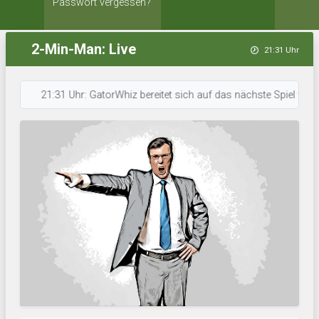
Passwort vergessen?
2-Min-Man: Live
21:31 Uhr
21:31 Uhr: GatorWhiz bereitet sich auf das nächste Spiel vor. • 21