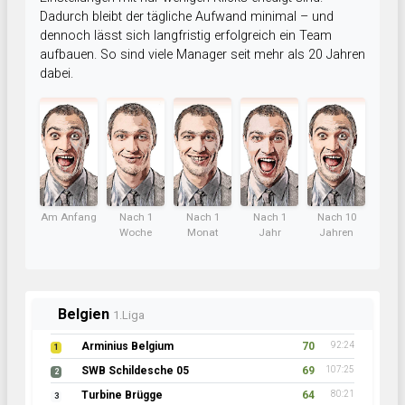
Dadurch bleibt der tägliche Aufwand minimal – und
dennoch lässt sich langfristig erfolgreich ein Team
aufbauen. So sind viele Manager seit mehr als 20 Jahren
dabei.
Am Anfang
Nach 1
Nach 1
Nach 1
Nach 10
Woche
Monat
Jahr
Jahren
Belgien
1.Liga
Arminius Belgium
70
92:24
1
SWB Schildesche 05
69
107:25
2
Turbine Brügge
64
80:21
3