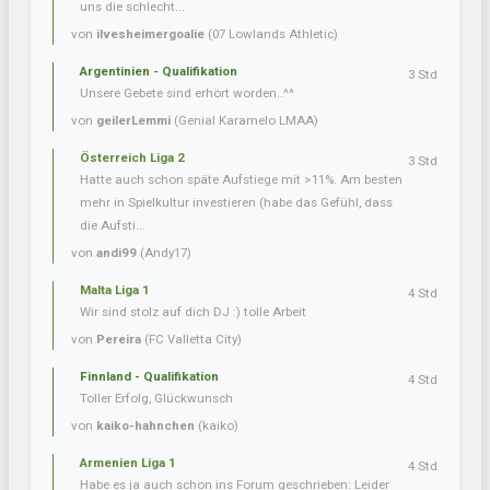
uns die schlecht...
von
ilvesheimergoalie
(07 Lowlands Athletic)
Argentinien - Qualifikation
3 Std
Unsere Gebete sind erhört worden..^^
von
geilerLemmi
(Genial Karamelo LMAA)
Österreich Liga 2
3 Std
Hatte auch schon späte Aufstiege mit >11%. Am besten
mehr in Spielkultur investieren (habe das Gefühl, dass
die Aufsti...
von
andi99
(Andy17)
Malta Liga 1
4 Std
Wir sind stolz auf dich DJ :) tolle Arbeit
von
Pereira
(FC Valletta City)
Finnland - Qualifikation
4 Std
Toller Erfolg, Glückwunsch
von
kaiko-hahnchen
(kaiko)
Armenien Liga 1
4 Std
Habe es ja auch schon ins Forum geschrieben: Leider