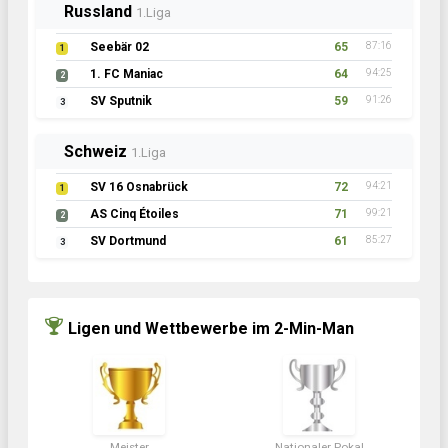
Russland
1.Liga
Seebär 02
65
87:16
1
1. FC Maniac
64
94:25
2
SV Sputnik
59
91:26
3
Schweiz
1.Liga
SV 16 Osnabrück
72
94:21
1
AS Cinq Étoiles
71
99:21
2
SV Dortmund
61
85:27
3
Ligen und Wettbewerbe im 2-Min-Man
Meister
Nationaler Pokal