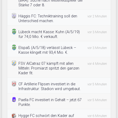
(BRA): Suche nach Mittelfeldspieler der
Stärke 7 oder 8.
Häggis FC: Techniktraining soll den
vor 2 Minuten
Unterschied machen.
Lübeck macht Kasse: Kuhn (A/5/19)
vor 3 Minuten
für 74,0 Mio. € verkauft.
Elspaß (A/5/18) verlässt Lübeck –
vor 3 Minuten
Kasse klingelt mit 93,4 Mio. €.
FSV AlCatraz 07 kämpft mit allen
vor 4 Minuten
Mitteln: Promiarzt spritzt den ganzen
Kader fit.
CF Artillerie Flipsen investiert in die
vor 5 Minuten
Infrastruktur: Stadion wird umgebaut.
Paella FC investiert in Gehalt – jetzt 67
vor 5 Minuten
Punkte.
Hygge FC schwört den Kader auf
vor 6 Minuten