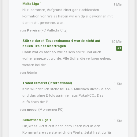
Malta Liga 1
3 Min
Hi zusammen, Aufgrund einer ganz schlechten
Formation von Wales haben wir ein Spiel gewonnen mit
dem nicht gerechnet war...
von
Pereira
(FC Valletta City)
Stärke durch Tausendsassa 4 wurde nicht auf
60 Min
neuen Trainer übertragen
+1
Dann war es aber so, wie es sein sollte und auch
vorher angezeigt wurde. Alle Buffs, die verloren gehen,
werden bei der ...
von
Admin
Transfermarkt (international)
1 Std
Kein Wunder..Ich stehe bei +455 Millionen diese Saison
und das ohne Erfolgsprämien aus Pokal/CC.. Das
aufblähen der P...
von
moggl
(Monnemer FC)
Schottland Liga 1
1 Std
Ok, krass. Jetzt erst nach dem Lesen hier in den
Kommentaren verstehe ich die Werte. Jetzt hast du für