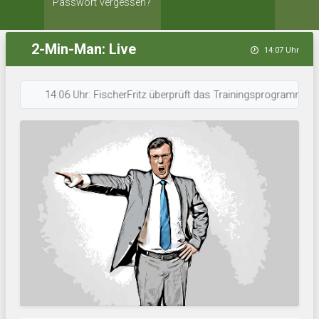
Passwort vergessen?
2-Min-Man: Live
14:07 Uhr
14:06 Uhr: FischerFritz überprüft das Trainingsprogramm. • 14:05 U