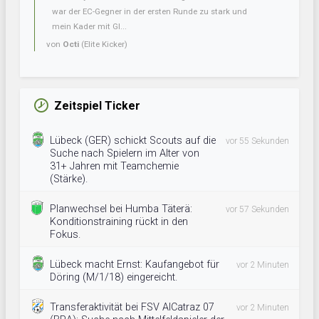
war der EC-Gegner in der ersten Runde zu stark und
mein Kader mit Gl...
von
Octi
(Elite Kicker)
Zeitspiel Ticker
Lübeck (GER) schickt Scouts auf die
vor 55 Sekunden
Suche nach Spielern im Alter von
31+ Jahren mit Teamchemie
(Stärke).
Planwechsel bei Humba Täterä:
vor 57 Sekunden
Konditionstraining rückt in den
Fokus.
Lübeck macht Ernst: Kaufangebot für
vor 2 Minuten
Döring (M/1/18) eingereicht.
Transferaktivität bei FSV AlCatraz 07
vor 2 Minuten