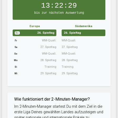
13:22:29
bis zur nächsten Auswertung
Europa
Südamerika
26. Spieltag
26. Spieltag
Do
WM-Quali.
WM-Quali.
Fr
27. Spieltag
27. Spieltag
Sa
WM-Quali.
WM-Quali.
So
28. Spieltag
28. Spieltag
Mo
Training
Training
Di
29. Spieltag
29. Spieltag
Mi
Wie funktioniert der 2-Minuten-Manager?
Im 2-Minuten-Manager startest Du mit dem Ziel in die
erste Liga Deines gewählten Landes aufzusteigen und
später nationale und internationale Pokale zu