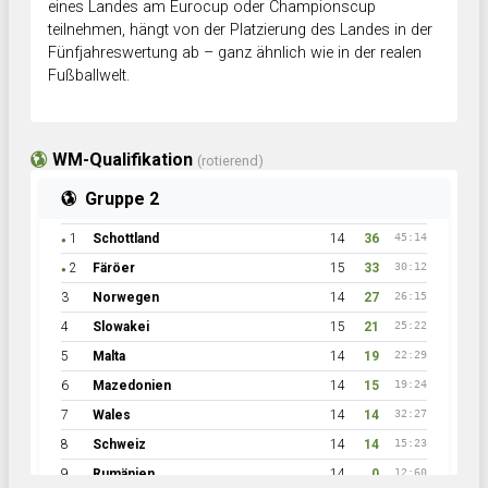
eines Landes am Eurocup oder Championscup
teilnehmen, hängt von der Platzierung des Landes in der
Fünfjahreswertung ab – ganz ähnlich wie in der realen
Fußballwelt.
WM-Qualifikation
(rotierend)
Gruppe 2
1
Schottland
14
36
45:14
●
2
Färöer
15
33
30:12
●
3
Norwegen
14
27
26:15
4
Slowakei
15
21
25:22
5
Malta
14
19
22:29
6
Mazedonien
14
15
19:24
7
Wales
14
14
32:27
8
Schweiz
14
14
15:23
9
Rumänien
14
0
12:60