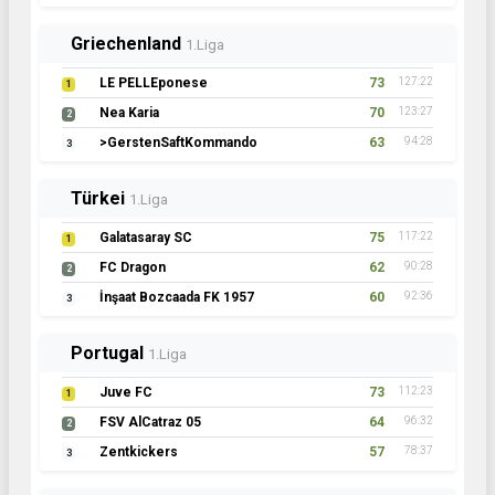
Griechenland
1.Liga
LE PELLEponese
73
127:22
1
Nea Karia
70
123:27
2
>GerstenSaftKommando
63
94:28
3
Türkei
1.Liga
Galatasaray SC
75
117:22
1
FC Dragon
62
90:28
2
İnşaat Bozcaada FK 1957
60
92:36
3
Portugal
1.Liga
Juve FC
73
112:23
1
FSV AlCatraz 05
64
96:32
2
Zentkickers
57
78:37
3