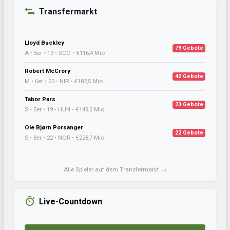
Transfermarkt
Lloyd Buckley
79 Gebote
A • 5er • 19 • SCO • €116,4 Mio
Robert McCrory
42 Gebote
M • 6er • 20 • NIR • €182,5 Mio
Tabor Pars
23 Gebote
S • 5er • 19 • HUN • €149,2 Mio
Ole Bjørn Porsanger
22 Gebote
S • 8er • 22 • NOR • €228,7 Mio
Alle Spieler auf dem Transfermarkt →
Live-Countdown