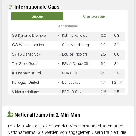
Internationale Cups
Eurocup
Championscup
Achtelfinale
SG Dynamo Dromore
-
Kahn´s Fanclub
0:0
0:3
GW Wusch Herrlich
-
Club Magdeburg
1:1
3:1
SV 16 Osnabrück
-
Equipe Tricolore
2:5
0:0
The Greek Gods
-
FSV AlCatraz 05
3:1
3:1
IF Lisannvellir Utd.
-
CCAA FC
0:1
1:3
Kollogizer United
-
Ivanauskas
1:1
1:2
n.V.
Viktoria cristiano
-
BSF LO-City
1:6
1:5
Hnk Rama
-
Südstadkicker
0:1
2:2
Nationalteams im 2-Min-Man
Im 2-Min-Man gibt es neben den Vereinsmannschaften auch
Nationalteams. Sie werden von engagierten Usern trainiert, die