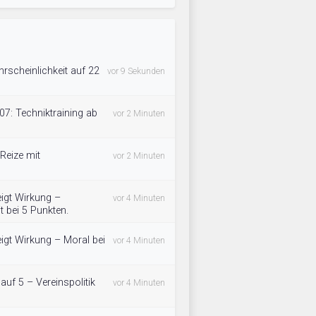
rscheinlichkeit auf 22
vor 9 Sekunden
7: Techniktraining ab
vor 2 Minuten
Reize mit
vor 2 Minuten
zeigt Wirkung –
vor 4 Minuten
t bei 5 Punkten.
zeigt Wirkung – Moral bei
vor 4 Minuten
 auf 5 – Vereinspolitik
vor 4 Minuten