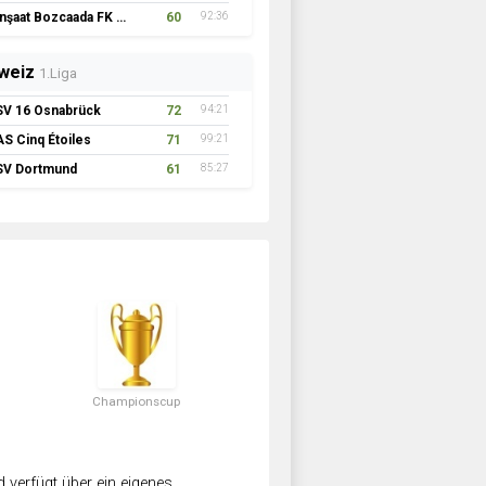
İnşaat Bozcaada FK 1957
60
92:36
weiz
1.Liga
SV 16 Osnabrück
72
94:21
AS Cinq Étoiles
71
99:21
SV Dortmund
61
85:27
Championscup
verfügt über ein eigenes