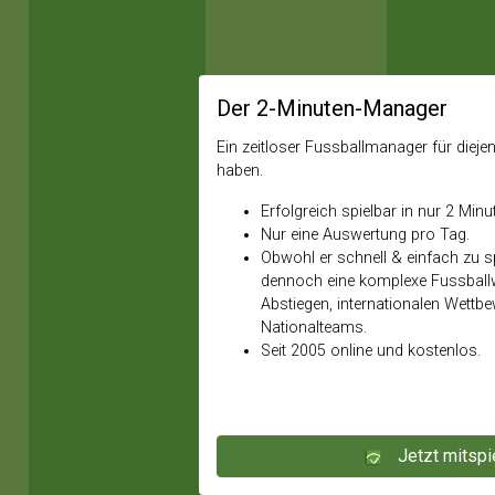
Der 2-Minuten-Manager
Ein zeitloser Fussballmanager für diejeni
haben.
Erfolgreich spielbar in nur 2 Minu
Nur eine Auswertung pro Tag.
Obwohl er schnell & einfach zu spi
dennoch eine komplexe Fussballw
Abstiegen, internationalen Wettb
Nationalteams.
Seit 2005 online und kostenlos.
Jetzt mitspi