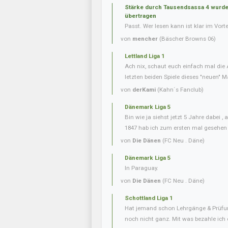
Stärke durch Tausendsassa 4 wurde 
übertragen
Passt. Wer lesen kann ist klar im Vorte
von
mencher
(Bäscher Browns 06)
Lettland Liga 1
Ach nix, schaut euch einfach mal die 
letzten beiden Spiele dieses "neuen" Ma
von
derKami
(Kahn´s Fanclub)
Dänemark Liga 5
Bin wie ja siehst jetzt 5 Jahre dabei 
1847 hab ich zum ersten mal gesehen
von
Die Dänen
(FC Neu . Däne)
Dänemark Liga 5
In Paraguay.
von
Die Dänen
(FC Neu . Däne)
Schottland Liga 1
Hat jemand schon Lehrgänge & Prüfu
noch nicht ganz. Mit was bezahle ich