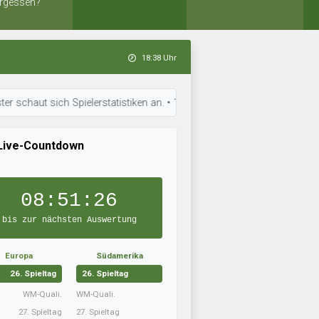
rgessen?
18:38 Uhr
t sich Spielerstatistiken an. • 18:36 Uhr: Sneakers 07 ist in Topform. 
Live-Countdown
08:51:25
bis zur nächsten Auswertung
Europa
Südamerika
26. Spieltag
26. Spieltag
WM-Quali.
WM-Quali.
27. Spieltag
27. Spieltag