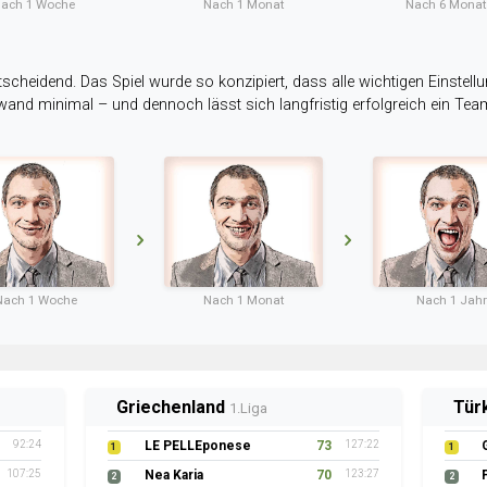
ach 1 Woche
Nach 1 Monat
Nach 6 Mona
tscheidend. Das Spiel wurde so konzipiert, dass alle wichtigen Einstellu
ufwand minimal – und dennoch lässt sich langfristig erfolgreich ein Te
Nach 1 Woche
Nach 1 Monat
Nach 1 Jahr
Griechenland
Tür
1.Liga
92:24
LE PELLEponese
73
127:22
1
1
107:25
Nea Karia
70
123:27
2
2