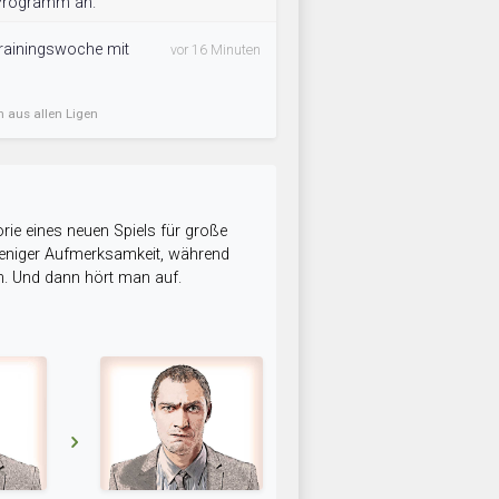
 Programm an.
rainingswoche mit
vor 16 Minuten
n aus allen Ligen
rie eines neuen Spiels für große
 weniger Aufmerksamkeit, während
n. Und dann hört man auf.