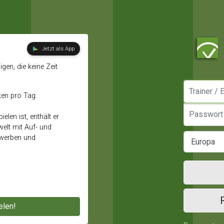
Jetzt als App
gen, die keine Zeit
Manager / E
ten pro Tag.
Passwort
elen ist, enthält er
elt mit Auf- und
ewerben und
elen!