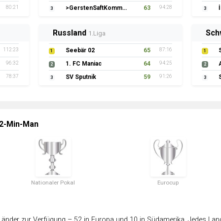
80:21
>GerstenSaftKommando
63
94:28
3
3
Russland
Sch
1.Liga
112:23
Seebär 02
65
87:16
1
1
96:32
1. FC Maniac
64
94:25
2
2
78:37
SV Sputnik
59
91:26
3
3
 2-Min-Man
Nationaler Pokal
Eurocup
änder zur Verfügung – 52 in Europa und 10 in Südamerika. Jedes Land 