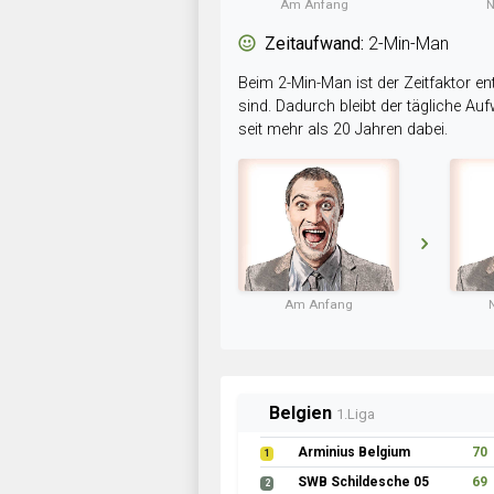
Am Anfang
N
Zeitaufwand:
2-Min-Man
Beim 2-Min-Man ist der Zeitfaktor en
sind. Dadurch bleibt der tägliche A
seit mehr als 20 Jahren dabei.
Am Anfang
Belgien
1.Liga
Arminius Belgium
70
1
SWB Schildesche 05
69
2