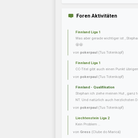
Foren Aktivitäten
Finnland Liga 1
Was aber gerade wichtiger ist , Steph
🤩🤩
von
pokerpaul
(Tus Totenkopf)
Finnland Liga 1
CC-Titel gibt auch einen Punkt übrig
von
pokerpaul
(Tus Totenkopf)
Finnland - Qualifikation
Stephan ich ziehe meinen Hut , ganz t
NT. Und natürlich auch herzlichsten D
von
pokerpaul
(Tus Totenkopf)
Liechtenstein Liga 2
Kein Problem …
von
Gress
(Clube do Maricá)