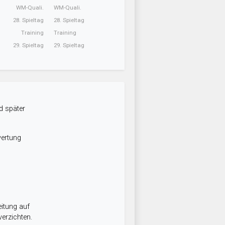
WM-Quali.
WM-Quali.
28. Spieltag
28. Spieltag
Training
Training
29. Spieltag
29. Spieltag
d später
wertung
itung auf
erzichten.