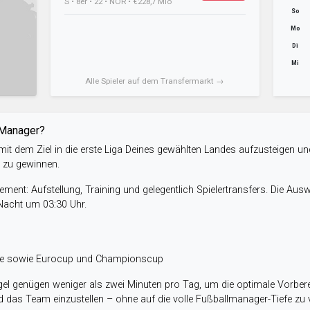
S • 8er • 22 • NOR • €228,7 Mio
So
Mo
Di
Mi
Alle Spieler auf dem Transfermarkt →
-Manager?
it dem Ziel in die erste Liga Deines gewählten Landes aufzusteigen un
e zu gewinnen.
ent: Aufstellung, Training und gelegentlich Spielertransfers. Die Aus
 Nacht um 03:30 Uhr.
ele sowie Eurocup und Championscup
el genügen weniger als zwei Minuten pro Tag, um die optimale Vorbere
 das Team einzustellen – ohne auf die volle Fußballmanager-Tiefe zu v