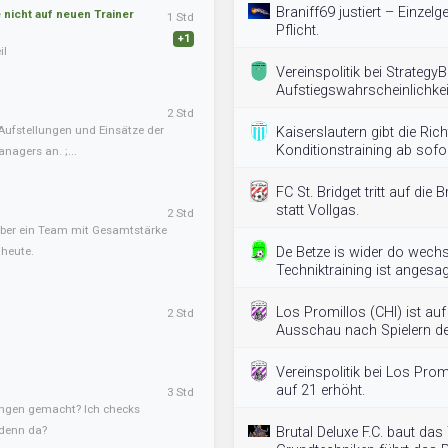
Braniff69 justiert – Einzel
nicht auf neuen Trainer
1 Std
Pflicht.
+1
il
Vereinspolitik bei Strategy
Aufstiegswahrscheinlichkei
2 Std
Aufstellungen und Einsätze der
Kaiserslautern gibt die Ric
Konditionstraining ab sofor
nagers an. ;...
FC St. Bridget tritt auf die
statt Vollgas.
2 Std
, aber ein Team mit Gesamtstärke
 heute.
De Betze is wider do wech
Techniktraining ist angesag
Los Promillos (CHI) ist au
2 Std
Ausschau nach Spielern der
Vereinspolitik bei Los Pr
auf 21 erhöht.
3 Std
ngen gemacht? Ich checks
 denn da?
Brutal Deluxe F.C. baut das