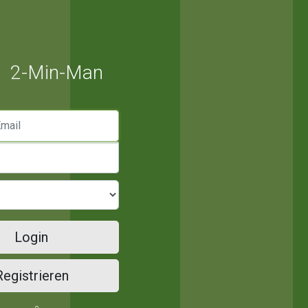
2-Min-Man
mail
Login
Registrieren