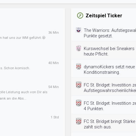
Zeitspiel Ticker
The Warriors: Aufstiegswah
36 Min
Punkte gesetzt.
an hat uns zur WM geführt.🤩
Kurswechsel bei Sneakers 0
heute Pflicht.
40 Min
dynamoKickers setzt neue 
ens. Schon komisch.
Konditionstraining.
FC St. Bridget: Investition 
54 Min
Aufstiegswahrscheinlichkei
olle Leistung auch von Dir als
ank an die Abs...
FC St. Bridget: Investition 
4 Punkten.
1 Std
FC St. Bridget bringt Stärke
zahlt sich aus.