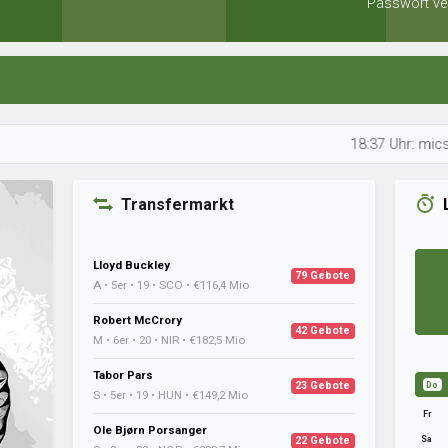
Passwort ve
18:37 Uhr: micster schau
Transfermarkt
Lloyd Buckley
79 Gebote
A • 5er • 19 • SCO • €116,4 Mio
Robert McCrory
42 Gebote
M • 6er • 20 • NIR • €182,5 Mio
Tabor Pars
23 Gebote
Do
S • 5er • 19 • HUN • €149,2 Mio
Fr
Ole Bjørn Porsanger
Sa
22 Gebote