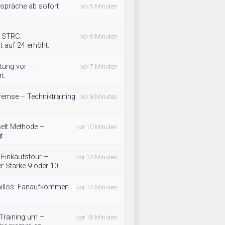
gespräche ab sofort
vor 5 Minuten
B STRC:
vor 6 Minuten
t auf 24 erhöht.
htung vor –
vor 7 Minuten
t.
 Bremse – Techniktraining
vor 8 Minuten
selt Methode –
vor 10 Minuten
t.
f Einkaufstour –
vor 13 Minuten
 Stärke 9 oder 10.
omillos: Fanaufkommen
vor 14 Minuten
 Training um –
vor 15 Minuten