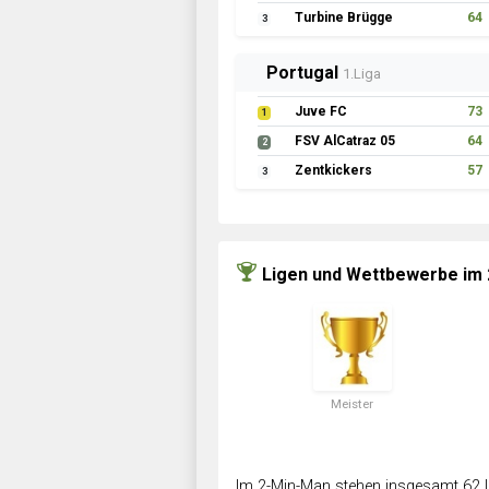
Turbine Brügge
64
3
Portugal
1.Liga
Juve FC
73
1
FSV AlCatraz 05
64
2
Zentkickers
57
3
Ligen und Wettbewerbe im
Meister
Im 2-Min-Man stehen insgesamt 62 L