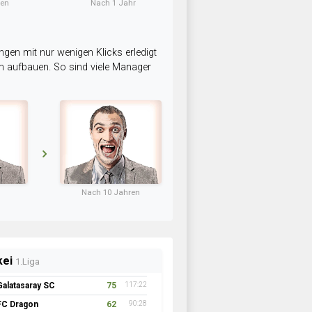
ten
Nach 1 Jahr
ngen mit nur wenigen Klicks erledigt
am aufbauen. So sind viele Manager
Nach 10 Jahren
kei
1.Liga
Galatasaray SC
75
117:22
FC Dragon
62
90:28