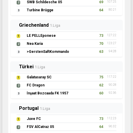
SWB Schildesche 05
69
107:25
2
Turbine Brügge
64
80:21
3
Griechenland
1.Liga
LE PELLEponese
73
127:22
1
Nea Karia
70
123:27
2
>GerstenSaftKommando
63
94:28
3
Türkei
1.Liga
Galatasaray SC
75
117:22
1
FC Dragon
62
90:28
2
İnşaat Bozcaada FK 1957
60
92:36
3
Portugal
1.Liga
Juve FC
73
112:23
1
FSV AlCatraz 05
64
96:32
2