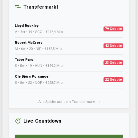
Transfermarkt
Lloyd Buckley
79 Gebote
A • 5er • 19 • SCO • €116,4 Mio
Robert McCrory
42 Gebote
M • 6er • 20 • NIR • €182,5 Mio
Tabor Pars
23 Gebote
S • 5er • 19 • HUN • €149,2 Mio
Ole Bjørn Porsanger
22 Gebote
S • 8er • 22 • NOR • €228,7 Mio
Alle Spieler auf dem Transfermarkt →
Live-Countdown