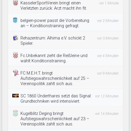
KasselerSportVerein bringt einen
vor 1 Minute
Verletzten zurück: Arzt macht ihn fit.
belgien-power passt die Vorbereitung
vor 2 Minuten
an – Konditionstraining gefragt.
Rehazentrum: Alhima e.V. schickt 2
vor 3 Minuten
Spieler.
Fc.Unbekannt zieht die Reißleine und
vor 4 Minuten
wählt Konditionstraining.
FC M.E.H.T. bringt
vor 9 Minuten
Aufstiegswahrscheinlichkeit auf 25 –
Vereinspolitik zahlt sich aus.
SC 1860 Ünderthares setzt das Signal:
vor 12 Minuten
Grundtechniken wird intensiviert.
Kugelblitz Deging bringt
vor 14 Minuten
Aufstiegswahrscheinlichkeit auf 23 –
Vereinspolitik zahlt sich aus.