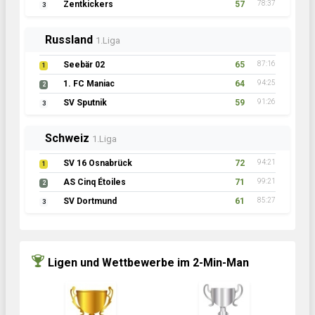
Zentkickers
57
78:37
3
Russland
1.Liga
Seebär 02
65
87:16
1
1. FC Maniac
64
94:25
2
SV Sputnik
59
91:26
3
Schweiz
1.Liga
SV 16 Osnabrück
72
94:21
1
AS Cinq Étoiles
71
99:21
2
SV Dortmund
61
85:27
3
Ligen und Wettbewerbe im 2-Min-Man