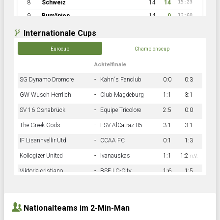
8
Schweiz
14
14
15:23
9
Rumänien
14
0
12:60
Internationale Cups
Eurocup
Championscup
Achtelfinale
SG Dynamo Dromore
-
Kahn´s Fanclub
0:0
0:3
GW Wusch Herrlich
-
Club Magdeburg
1:1
3:1
SV 16 Osnabrück
-
Equipe Tricolore
2:5
0:0
The Greek Gods
-
FSV AlCatraz 05
3:1
3:1
IF Lisannvellir Utd.
-
CCAA FC
0:1
1:3
Kollogizer United
-
Ivanauskas
1:1
1:2
n.V.
Viktoria cristiano
-
BSF LO-City
1:6
1:5
Hnk Rama
-
Südstadkicker
0:1
2:2
Nationalteams im 2-Min-Man