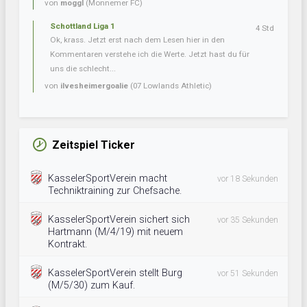
von
moggl
(Monnemer FC)
Schottland Liga 1
4 Std
Ok, krass. Jetzt erst nach dem Lesen hier in den
Kommentaren verstehe ich die Werte. Jetzt hast du für
uns die schlecht...
von
ilvesheimergoalie
(07 Lowlands Athletic)
Zeitspiel Ticker
KasselerSportVerein macht
vor 18 Sekunden
Techniktraining zur Chefsache.
KasselerSportVerein sichert sich
vor 35 Sekunden
Hartmann (M/4/19) mit neuem
Kontrakt.
KasselerSportVerein stellt Burg
vor 51 Sekunden
(M/5/30) zum Kauf.