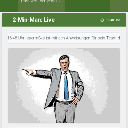
Passwort vergessen?
2-Min-Man: Live
16:48 Uhr
6:48 Uhr: sperm8ks ist mit den Anweisungen für sein Team durch. • 16:47