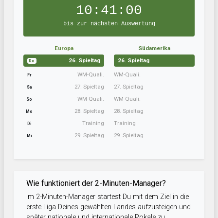
10:40:59
bis zur nächsten Auswertung
Europa
Südamerika
26. Spieltag
26. Spieltag
Do
WM-Quali.
WM-Quali.
Fr
27. Spieltag
27. Spieltag
Sa
WM-Quali.
WM-Quali.
So
28. Spieltag
28. Spieltag
Mo
Training
Training
Di
29. Spieltag
29. Spieltag
Mi
Wie funktioniert der 2-Minuten-Manager?
Im 2-Minuten-Manager startest Du mit dem Ziel in die
erste Liga Deines gewählten Landes aufzusteigen und
später nationale und internationale Pokale zu