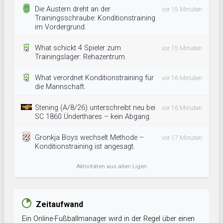
Die Austern dreht an der
vor 15 Minuten
Trainingsschraube: Konditionstraining
im Vordergrund.
What schickt 4 Spieler zum
vor 15 Minuten
Trainingslager: Rehazentrum.
What verordnet Konditionstraining für
vor 16 Minuten
die Mannschaft.
Stening (A/8/26) unterschreibt neu bei
vor 16 Minuten
SC 1860 Ünderthares – kein Abgang.
Gronkja Boys wechselt Methode –
vor 17 Minuten
Konditionstraining ist angesagt.
Aktivitäten aus allen Ligen
Zeitaufwand
Ein Online-Fußballmanager wird in der Regel über einen