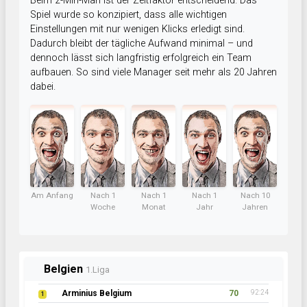
Beim 2-Min-Man ist der Zeitfaktor entscheidend. Das
Spiel wurde so konzipiert, dass alle wichtigen
Einstellungen mit nur wenigen Klicks erledigt sind.
Dadurch bleibt der tägliche Aufwand minimal – und
dennoch lässt sich langfristig erfolgreich ein Team
aufbauen. So sind viele Manager seit mehr als 20 Jahren
dabei.
Am Anfang
Nach 1
Nach 1
Nach 1
Nach 10
Woche
Monat
Jahr
Jahren
Belgien
1.Liga
Arminius Belgium
70
92:24
1