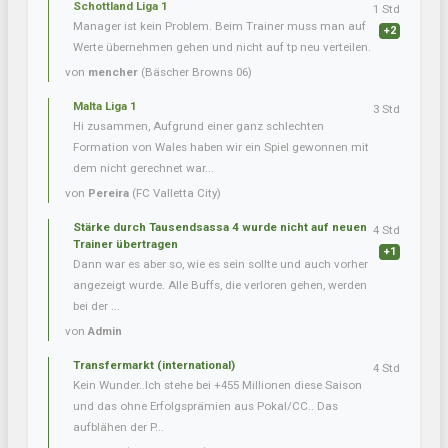
Schottland Liga 1
1 Std
Manager ist kein Problem. Beim Trainer muss man auf
+2
Werte übernehmen gehen und nicht auf tp neu verteilen.
von
mencher
(Bäscher Browns 06)
Malta Liga 1
3 Std
Hi zusammen, Aufgrund einer ganz schlechten
Formation von Wales haben wir ein Spiel gewonnen mit
dem nicht gerechnet war...
von
Pereira
(FC Valletta City)
Stärke durch Tausendsassa 4 wurde nicht auf neuen
4 Std
Trainer übertragen
+1
Dann war es aber so, wie es sein sollte und auch vorher
angezeigt wurde. Alle Buffs, die verloren gehen, werden
bei der ...
von
Admin
Transfermarkt (international)
4 Std
Kein Wunder..Ich stehe bei +455 Millionen diese Saison
und das ohne Erfolgsprämien aus Pokal/CC.. Das
aufblähen der P...