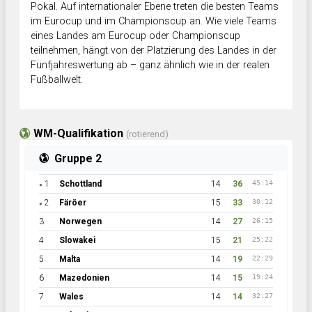
Pokal. Auf internationaler Ebene treten die besten Teams
im Eurocup und im Championscup an. Wie viele Teams
eines Landes am Eurocup oder Championscup
teilnehmen, hängt von der Platzierung des Landes in der
Fünfjahreswertung ab – ganz ähnlich wie in der realen
Fußballwelt.
WM-Qualifikation
(rotierend)
Gruppe 2
1
Schottland
14
36
45:14
●
2
Färöer
15
33
30:12
●
3
Norwegen
14
27
26:15
4
Slowakei
15
21
25:22
5
Malta
14
19
22:29
6
Mazedonien
14
15
19:24
7
Wales
14
14
32:27