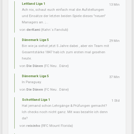
Lettland Liga 1
13 Min
Ach nix, schaut euch einfach mal die Aufstellungen
und Einsätze der letzten beiden Spiele dieses "neuen"
Managers an. ;...
von
derKami
(Kahn´s Fanclub)
Dänemark Liga 5
29 Min
Bin wie ja siehst jetzt 5 Jahre dabei , aber ein Team mit
Gesamtstärke 1847 hab ich zum ersten mal gesehen
heute.
von
Die Dänen
(FC Neu . Däne)
Dänemark Liga 5
37 Min
In Paraguay.
von
Die Dänen
(FC Neu . Däne)
Schottland Liga 1
1 Std
Hat jemand schon Lehrgänge & Prüfungen gemacht?
Ich checks noch nicht ganz. Mit was bezahle ich denn
da?
von
reisinho
(RFC Mount Florida)