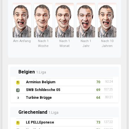
Am Anfang
Nach 1
Nach 1
Nach 1
Nach 10
Woche
Monat
Jahr
Jahren
Belgien
1.Liga
Arminius Belgium
70
92:24
1
SWB Schildesche 05
69
107:25
2
Turbine Brügge
64
80:21
3
Griechenland
1.Liga
LE PELLEponese
73
127:22
1