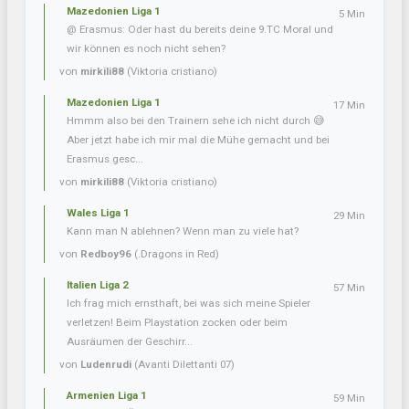
Mazedonien Liga 1
5 Min
@ Erasmus: Oder hast du bereits deine 9.TC Moral und
wir können es noch nicht sehen?
von
mirkili88
(Viktoria cristiano)
Mazedonien Liga 1
17 Min
Hmmm also bei den Trainern sehe ich nicht durch 😅
Aber jetzt habe ich mir mal die Mühe gemacht und bei
Erasmus gesc...
von
mirkili88
(Viktoria cristiano)
Wales Liga 1
29 Min
Kann man N ablehnen? Wenn man zu viele hat?
von
Redboy96
(.Dragons in Red)
Italien Liga 2
57 Min
Ich frag mich ernsthaft, bei was sich meine Spieler
verletzen! Beim Playstation zocken oder beim
Ausräumen der Geschirr...
von
Ludenrudi
(Avanti Dilettanti 07)
Armenien Liga 1
59 Min