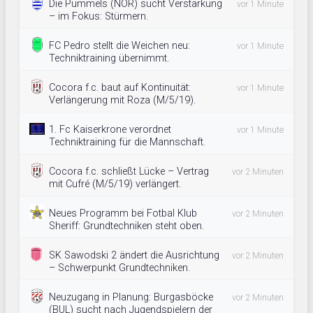
Die Pummels (NOR) sucht Verstärkung
vor 1 Minute
– im Fokus: Stürmern.
FC Pedro stellt die Weichen neu:
vor 1 Minute
Techniktraining übernimmt.
Cocora f.c. baut auf Kontinuität:
vor 1 Minute
Verlängerung mit Roza (M/5/19).
1. Fc Kaiserkrone verordnet
vor 1 Minute
Techniktraining für die Mannschaft.
Cocora f.c. schließt Lücke – Vertrag
vor 2 Minuten
mit Cufré (M/5/19) verlängert.
Neues Programm bei Fotbal Klub
vor 2 Minuten
Sheriff: Grundtechniken steht oben.
SK Sawodski 2 ändert die Ausrichtung
vor 2 Minuten
– Schwerpunkt Grundtechniken.
Neuzugang in Planung: Burgasböcke
vor 2 Minuten
(BUL) sucht nach Jugendspielern der