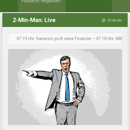
Passwort vergessen?
2-Min-Man: Live
07:20 Uhr
07:19 Uhr: Ranarion prüft seine Finanzen. • 07:19 Uhr: BBB´s ist in