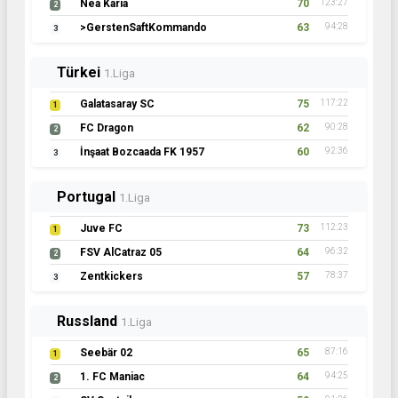
Nea Karia
70
123:27
2
>GerstenSaftKommando
63
94:28
3
Türkei
1.Liga
Galatasaray SC
75
117:22
1
FC Dragon
62
90:28
2
İnşaat Bozcaada FK 1957
60
92:36
3
Portugal
1.Liga
Juve FC
73
112:23
1
FSV AlCatraz 05
64
96:32
2
Zentkickers
57
78:37
3
Russland
1.Liga
Seebär 02
65
87:16
1
1. FC Maniac
64
94:25
2