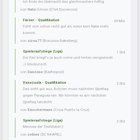
Ich finde die Übernacht des gleichmachers heftig.
von
Hatzi
(Union DT64 Socceroos)
Färöer - Qualifikation
59 Min
Fühlt sich schon recht gut an, wenn kein Rabe mehr
kommt...
von
zizou77
(Borussia Bøkelberg)
Spieleraufstiege (Liga)
1 Std
Der Kerl kriegt's ja auch vorne und hinten reingesteckt.
;-) Glückunsch.
von
Danzone
(Beeferpool)
Venezuela - Qualifikation
2 Std
Das sieht gut aus, Bolivien muss nächsten Spieltag
gegen Paraguay ran. Wir könnten es am nächsten
Spieltag tatsächli...
von
Emschermann
(Coca Puerto la Cruz)
Spieleraufstiege (Liga)
2 Std
Mennea der Teufelskerl:)
von
sebiee
(SC N€APEL)