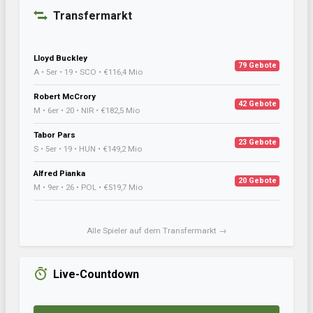
Transfermarkt
Lloyd Buckley
79 Gebote
A • 5er • 19 • SCO • €116,4 Mio
Robert McCrory
42 Gebote
M • 6er • 20 • NIR • €182,5 Mio
Tabor Pars
23 Gebote
S • 5er • 19 • HUN • €149,2 Mio
Alfred Pianka
20 Gebote
M • 9er • 26 • POL • €519,7 Mio
Alle Spieler auf dem Transfermarkt →
Live-Countdown