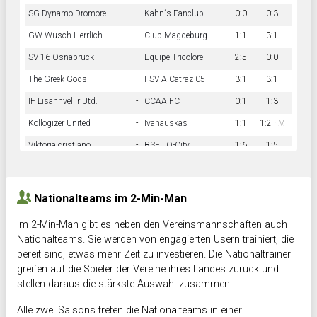
SG Dynamo Dromore
-
Kahn´s Fanclub
0:0
0:3
GW Wusch Herrlich
-
Club Magdeburg
1:1
3:1
SV 16 Osnabrück
-
Equipe Tricolore
2:5
0:0
The Greek Gods
-
FSV AlCatraz 05
3:1
3:1
IF Lisannvellir Utd.
-
CCAA FC
0:1
1:3
Kollogizer United
-
Ivanauskas
1:1
1:2
n.V.
Viktoria cristiano
-
BSF LO-City
1:6
1:5
Hnk Rama
-
Südstadkicker
0:1
2:2
Nationalteams im 2-Min-Man
Im 2-Min-Man gibt es neben den Vereinsmannschaften auch
Nationalteams. Sie werden von engagierten Usern trainiert, die
bereit sind, etwas mehr Zeit zu investieren. Die Nationaltrainer
greifen auf die Spieler der Vereine ihres Landes zurück und
stellen daraus die stärkste Auswahl zusammen.
Alle zwei Saisons treten die Nationalteams in einer