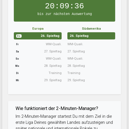
20:09:35
bis zur nächsten Auswertung
Europa
Südamerika
26. Spieltag
26. Spieltag
Do
WM-Quali.
WM-Quali.
Fr
27. Spieltag
27. Spieltag
Sa
WM-Quali.
WM-Quali.
So
28. Spieltag
28. Spieltag
Mo
Training
Training
Di
29. Spieltag
29. Spieltag
Mi
Wie funktioniert der 2-Minuten-Manager?
Im 2-Minuten-Manager startest Du mit dem Ziel in die
erste Liga Deines gewählten Landes aufzusteigen und
später nationale und internationale Pokale zu