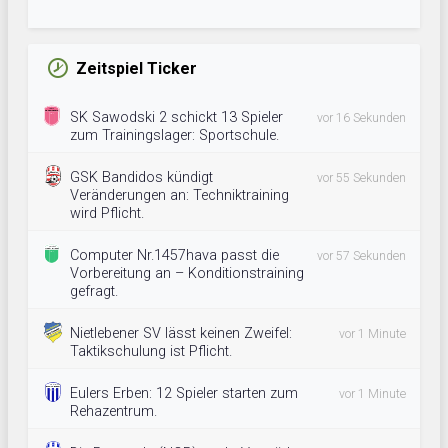
Zeitspiel Ticker
SK Sawodski 2 schickt 13 Spieler
vor 16 Sekunden
zum Trainingslager: Sportschule.
GSK Bandidos kündigt
vor 55 Sekunden
Veränderungen an: Techniktraining
wird Pflicht.
Computer Nr.1457hava passt die
vor 57 Sekunden
Vorbereitung an – Konditionstraining
gefragt.
Nietlebener SV lässt keinen Zweifel:
vor 1 Minute
Taktikschulung ist Pflicht.
Eulers Erben: 12 Spieler starten zum
vor 1 Minute
Rehazentrum.