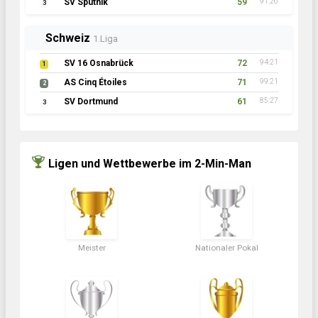
SV Sputnik
59
91:26
3
Schweiz
1.Liga
SV 16 Osnabrück
72
94:21
1
AS Cinq Étoiles
71
99:21
2
SV Dortmund
61
85:27
3
Ligen und Wettbewerbe im 2-Min-Man
Meister
Nationaler Pokal