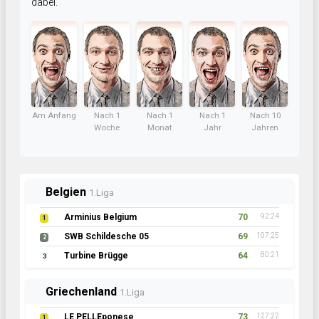
dabei.
Am Anfang
Nach 1
Nach 1
Nach 1
Nach 10
Woche
Monat
Jahr
Jahren
Belgien
1.Liga
Arminius Belgium
70
92:24
1
SWB Schildesche 05
69
107:25
2
Turbine Brügge
64
80:21
3
Griechenland
1.Liga
LE PELLEponese
73
127:22
1