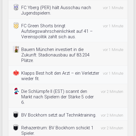
FC Yberg (PER) hält Ausschau nach
vor 1 Minute
Jugendspielern.
FC Green Shorts bringt
vor 1 Minute
Aufstiegswahrscheinlichkeit auf 41 –
Vereinspolitik zahlt sich aus.
Bauern München investiert in die
vor 1 Minute
Zukunft: Stadionausbau auf 83.204
Plätze.
Klapps Best holt den Arzt – ein Verletzter
vor 1 Minute
wieder fit.
Die Schlümpfe II (EST) scannt den
vor 2 Minuten
Markt nach Spielern der Stärke 5 oder
6.
BV Bockhorn setzt auf Techniktraining.
vor 2 Minuten
Rehazentrum: BV Bockhorn schickt 1
vor 2 Minuten
Spieler.