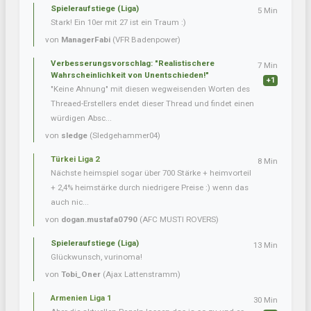
Spieleraufstiege (Liga)
5 Min
Stark! Ein 10er mit 27 ist ein Traum :)
von
ManagerFabi
(VFR Badenpower)
Verbesserungsvorschlag: "Realistischere
7 Min
Wahrscheinlichkeit von Unentschieden!"
+1
"Keine Ahnung" mit diesen wegweisenden Worten des
Threaed-Erstellers endet dieser Thread und findet einen
würdigen Absc...
von
sledge
(Sledgehammer04)
Türkei Liga 2
8 Min
Nächste heimspiel sogar über 700 Stärke + heimvorteil
+ 2,4% heimstärke durch niedrigere Preise :) wenn das
auch nic...
von
dogan.mustafa0790
(AFC MUSTI ROVERS)
Spieleraufstiege (Liga)
13 Min
Glückwunsch, vurinoma!
von
Tobi_Oner
(Ajax Lattenstramm)
Armenien Liga 1
30 Min