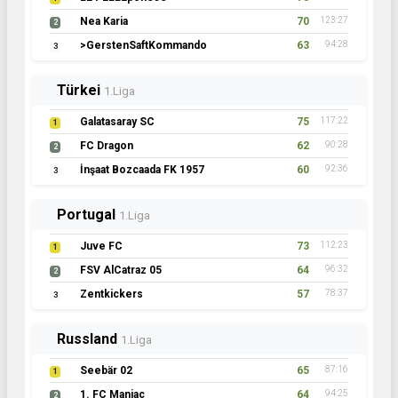
Nea Karia
70
123:27
2
>GerstenSaftKommando
63
94:28
3
Türkei
1.Liga
Galatasaray SC
75
117:22
1
FC Dragon
62
90:28
2
İnşaat Bozcaada FK 1957
60
92:36
3
Portugal
1.Liga
Juve FC
73
112:23
1
FSV AlCatraz 05
64
96:32
2
Zentkickers
57
78:37
3
Russland
1.Liga
Seebär 02
65
87:16
1
1. FC Maniac
64
94:25
2