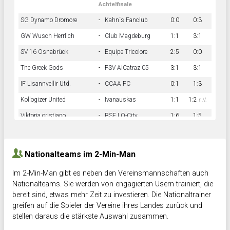
Achtelfinale
SG Dynamo Dromore
-
Kahn´s Fanclub
0:0
0:3
GW Wusch Herrlich
-
Club Magdeburg
1:1
3:1
SV 16 Osnabrück
-
Equipe Tricolore
2:5
0:0
The Greek Gods
-
FSV AlCatraz 05
3:1
3:1
IF Lisannvellir Utd.
-
CCAA FC
0:1
1:3
Kollogizer United
-
Ivanauskas
1:1
1:2
n.V.
Viktoria cristiano
-
BSF LO-City
1:6
1:5
Hnk Rama
-
Südstadkicker
0:1
2:2
Nationalteams im 2-Min-Man
Im 2-Min-Man gibt es neben den Vereinsmannschaften auch
Nationalteams. Sie werden von engagierten Usern trainiert, die
bereit sind, etwas mehr Zeit zu investieren. Die Nationaltrainer
greifen auf die Spieler der Vereine ihres Landes zurück und
stellen daraus die stärkste Auswahl zusammen.