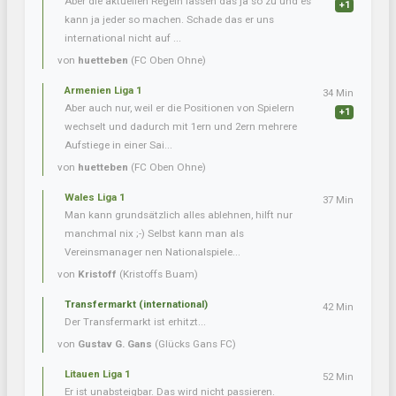
Aber die aktuellen Regeln lassen das ja so zu und es
+1
kann ja jeder so machen. Schade das er uns
international nicht auf ...
von
huetteben
(FC Oben Ohne)
Armenien Liga 1
34 Min
Aber auch nur, weil er die Positionen von Spielern
+1
wechselt und dadurch mit 1ern und 2ern mehrere
Aufstiege in einer Sai...
von
huetteben
(FC Oben Ohne)
Wales Liga 1
37 Min
Man kann grundsätzlich alles ablehnen, hilft nur
manchmal nix ;-) Selbst kann man als
Vereinsmanager nen Nationalspiele...
von
Kristoff
(Kristoffs Buam)
Transfermarkt (international)
42 Min
Der Transfermarkt ist erhitzt...
von
Gustav G. Gans
(Glücks Gans FC)
Litauen Liga 1
52 Min
Er ist unabsteigbar. Das wird nicht passieren.