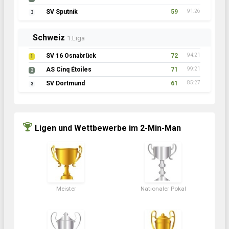
SV Sputnik
59
91:26
3
Schweiz
1.Liga
SV 16 Osnabrück
72
94:21
1
AS Cinq Étoiles
71
99:21
2
SV Dortmund
61
85:27
3
Ligen und Wettbewerbe im 2-Min-Man
Meister
Nationaler Pokal