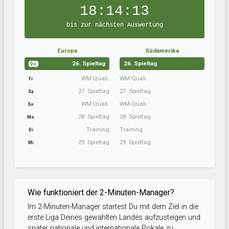
18:14:13
bis zur nächsten Auswertung
Europa
Südamerika
26. Spieltag
26. Spieltag
Do
WM-Quali.
WM-Quali.
Fr
27. Spieltag
27. Spieltag
Sa
WM-Quali.
WM-Quali.
So
28. Spieltag
28. Spieltag
Mo
Training
Training
Di
29. Spieltag
29. Spieltag
Mi
Wie funktioniert der 2-Minuten-Manager?
Im 2-Minuten-Manager startest Du mit dem Ziel in die
erste Liga Deines gewählten Landes aufzusteigen und
später nationale und internationale Pokale zu