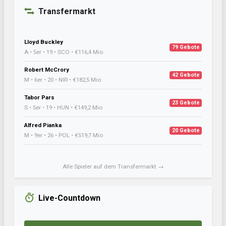
Transfermarkt
Lloyd Buckley
79 Gebote
A • 5er • 19 • SCO • €116,4 Mio
Robert McCrory
42 Gebote
M • 6er • 20 • NIR • €182,5 Mio
Tabor Pars
23 Gebote
S • 5er • 19 • HUN • €149,2 Mio
Alfred Pianka
20 Gebote
M • 9er • 26 • POL • €519,7 Mio
Alle Spieler auf dem Transfermarkt →
Live-Countdown