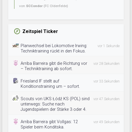
von
SCCondor
(FC Oldenfelde)
Zeitspiel Ticker
Planwechsel bei Lokomotive Irwing:
vor 1 Sekunde
Techniktraining rückt in den Fokus.
Arriba Barreira gibt die Richtung vor
vor 28 Sekunden
– Techniktraining ab sofort.
Friesland IF stellt auf
vor 33 Sekunden
Konditionstraining um – sofort.
Scouts von UKS Łódź KS (POL) sind
vor 47 Sekunden
unterwegs: Suche nach
Jugendspielern der Stärke 3 oder 4.
Arriba Barreira gibt Vollgas: 12
vor 49 Sekunden
Spieler beim Konditska.