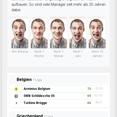
aufbauen. So sind viele Manager seit mehr als 20 Jahren
dabei.
Am Anfang
Nach 1
Nach 1
Nach 1
Nach 10
Woche
Monat
Jahr
Jahren
Belgien
1.Liga
Arminius Belgium
70
92:24
1
SWB Schildesche 05
69
107:25
2
Turbine Brügge
64
80:21
3
Griechenland
1.Liga