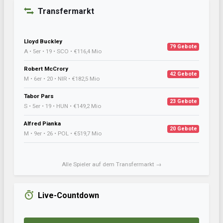
Transfermarkt
Lloyd Buckley
79 Gebote
A • 5er • 19 • SCO • €116,4 Mio
Robert McCrory
42 Gebote
M • 6er • 20 • NIR • €182,5 Mio
Tabor Pars
23 Gebote
S • 5er • 19 • HUN • €149,2 Mio
Alfred Pianka
20 Gebote
M • 9er • 26 • POL • €519,7 Mio
Alle Spieler auf dem Transfermarkt →
Live-Countdown