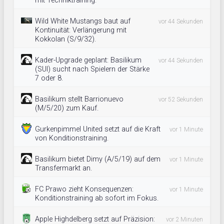
mit Techniktraining.
Wild White Mustangs baut auf
vor 44 Sekunden
Kontinuität: Verlängerung mit
Kokkolan (S/9/32).
Kader-Upgrade geplant: Basilikum
vor 44 Sekunden
(SUI) sucht nach Spielern der Stärke
7 oder 8.
Basilikum stellt Barrionuevo
vor 52 Sekunden
(M/5/20) zum Kauf.
Gurkenpimmel United setzt auf die Kraft
vor 1 Minute
von Konditionstraining.
Basilikum bietet Dimy (A/5/19) auf dem
vor 1 Minute
Transfermarkt an.
FC Prawo zieht Konsequenzen:
vor 1 Minute
Konditionstraining ab sofort im Fokus.
Apple Highdelberg setzt auf Präzision:
vor 2 Minuten