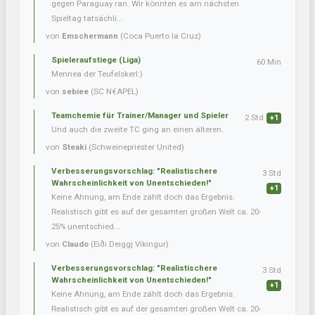
gegen Paraguay ran. Wir könnten es am nächsten
Spieltag tatsächli...
von
Emschermann
(Coca Puerto la Cruz)
Spieleraufstiege (Liga)
60 Min
Mennea der Teufelskerl:)
von
sebiee
(SC N€APEL)
Teamchemie für Trainer/Manager und Spieler
2 Std
+1
Und auch die zweite TC ging an einen älteren.
von
Steaki
(Schweinepriester United)
Verbesserungsvorschlag: "Realistischere
3 Std
Wahrscheinlichkeit von Unentschieden!"
+1
Keine Ahnung, am Ende zählt doch das Ergebnis.
Realistisch gibt es auf der gesamten großen Welt ca. 20-
25% unentschied...
von
Claudo
(Eiði Deiggj Víkingur)
Verbesserungsvorschlag: "Realistischere
3 Std
Wahrscheinlichkeit von Unentschieden!"
+1
Keine Ahnung, am Ende zählt doch das Ergebnis.
Realistisch gibt es auf der gesamten großen Welt ca. 20-