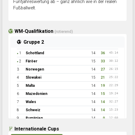
Fünfjahreswertung ab – ganz ähnlich wie in der realen
Fußballwelt.
WM-Qualifikation
(rotierend)
Gruppe 2
1
Schottland
14
36
45:14
●
2
Färöer
15
33
30:12
●
3
Norwegen
14
27
26:15
4
Slowakei
15
21
25:22
5
Malta
14
19
22:29
6
Mazedonien
14
15
19:24
7
Wales
14
14
32:27
8
Schweiz
14
14
15:23
9
Rumänien
14
0
12:60
Internationale Cups