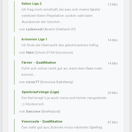
Italien Liga 2
13 Min
Ich frag mich ernsthaft, bei was sich meine Spieler
verletzen! Beim Playstation zocken oder beim
Ausräumen der Geschirr...
von
Ludenrudi
(Avanti Dilettanti 07)
Armenien Liga 1
14 Min
Ich finde die Übernacht des gleichmachers heftig.
von
Hatzi
(Union DT64 Socceroos)
Färöer - Qualifikation
14 Min
Fühlt sich schon recht gut an, wenn kein Rabe mehr
kommt...
von
zizou77
(Borussia Bøkelberg)
Spieleraufstiege (Liga)
29 Min
Der Kerl kriegt's ja auch vorne und hinten reingesteckt.
;-) Glückunsch.
von
Danzone
(Beeferpool)
Venezuela - Qualifikation
47 Min
Das sieht gut aus, Bolivien muss nächsten Spieltag