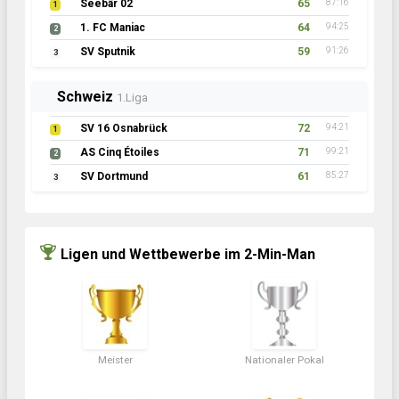
Seebär 02
65
87:16
1
1. FC Maniac
64
94:25
2
SV Sputnik
59
91:26
3
Schweiz
1.Liga
SV 16 Osnabrück
72
94:21
1
AS Cinq Étoiles
71
99:21
2
SV Dortmund
61
85:27
3
Ligen und Wettbewerbe im 2-Min-Man
Meister
Nationaler Pokal