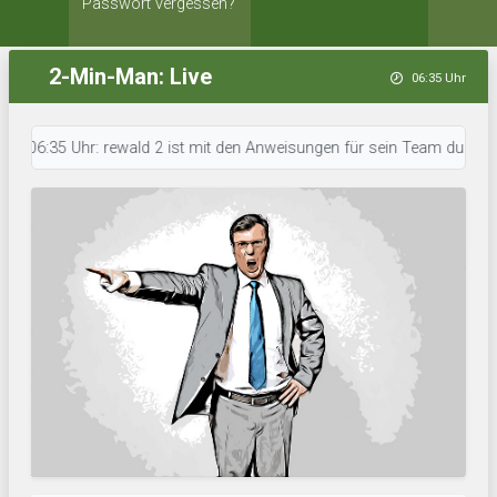
Passwort vergessen?
2-Min-Man: Live
06:35 Uhr
06:35 Uhr: rewald 2 ist mit den Anweisungen für sein Team durch. • 06:3