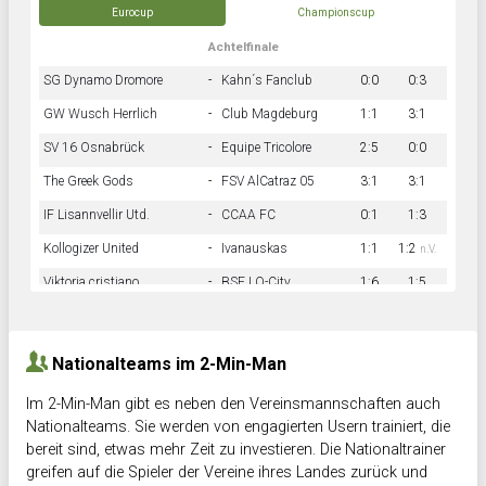
Eurocup
Championscup
Achtelfinale
SG Dynamo Dromore
-
Kahn´s Fanclub
0:0
0:3
GW Wusch Herrlich
-
Club Magdeburg
1:1
3:1
SV 16 Osnabrück
-
Equipe Tricolore
2:5
0:0
The Greek Gods
-
FSV AlCatraz 05
3:1
3:1
IF Lisannvellir Utd.
-
CCAA FC
0:1
1:3
Kollogizer United
-
Ivanauskas
1:1
1:2
n.V.
Viktoria cristiano
-
BSF LO-City
1:6
1:5
Hnk Rama
-
Südstadkicker
0:1
2:2
Nationalteams im 2-Min-Man
Im 2-Min-Man gibt es neben den Vereinsmannschaften auch
Nationalteams. Sie werden von engagierten Usern trainiert, die
bereit sind, etwas mehr Zeit zu investieren. Die Nationaltrainer
greifen auf die Spieler der Vereine ihres Landes zurück und