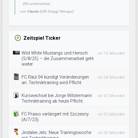
25% unentschied...
von
Claudo
(Eiði Deiggj Víkingur)
Zeitspiel Ticker
Wild White Mustangs und Hensch
vor 16 Sekunden
(S/8/25) – die Zusammenarbeit geht
weiter.
FC Ràul 04 kündigt Veränderungen
vor 28 Sekunden
an: Techniktraining wird Pflicht.
Kurswechsel bei Jorge Wilstermann:
vor 32 Sekunden
Techniktraining ab heute Pflicht.
FC Prawo verlängert mit Szczesny
vor 33 Sekunden
(A/7/23).
Jindalee Jets: Neue Trainingswoche
vor 39 Sekunden