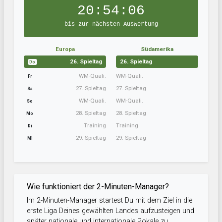
20:54:05
bis zur nächsten Auswertung
Europa
Südamerika
26. Spieltag
26. Spieltag
Do
WM-Quali.
WM-Quali.
Fr
27. Spieltag
27. Spieltag
Sa
WM-Quali.
WM-Quali.
So
28. Spieltag
28. Spieltag
Mo
Training
Training
Di
29. Spieltag
29. Spieltag
Mi
Wie funktioniert der 2-Minuten-Manager?
Im 2-Minuten-Manager startest Du mit dem Ziel in die
erste Liga Deines gewählten Landes aufzusteigen und
später nationale und internationale Pokale zu