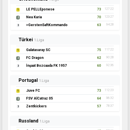
LE PELLEponese
73
127:22
1
Nea Karia
70
123:27
2
>GerstenSaftKommando
63
94:28
3
Türkei
1.Liga
Galatasaray SC
75
117:22
1
FC Dragon
62
90:28
2
İnşaat Bozcaada FK 1957
60
92:36
3
Portugal
1.Liga
Juve FC
73
112:23
1
FSV AlCatraz 05
64
96:32
2
Zentkickers
57
78:37
3
Russland
1.Liga