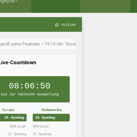
rgessen?
19:23 Uhr
e Finanzen. • 19:19 Uhr: Stockholm City trainiert intensiv. • 19:19 Uhr
Live-Countdown
08:06:49
bis zur nächsten Auswertung
Europa
Südamerika
26. Spieltag
26. Spieltag
WM-Quali.
WM-Quali.
27. Spieltag
27. Spieltag