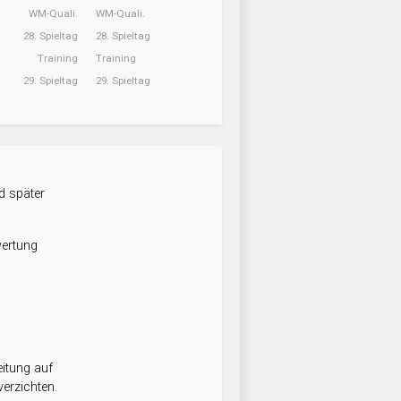
WM-Quali.
WM-Quali.
28. Spieltag
28. Spieltag
Training
Training
29. Spieltag
29. Spieltag
d später
wertung
itung auf
erzichten.