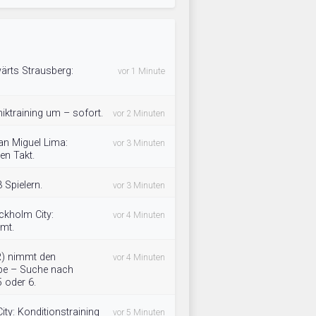
rts Strausberg:
vor 1 Minute
niktraining um – sofort.
vor 2 Minuten
an Miguel Lima:
vor 3 Minuten
en Takt.
 Spielern.
vor 3 Minuten
ckholm City:
vor 4 Minuten
mmt.
R) nimmt den
vor 4 Minuten
upe – Suche nach
5 oder 6.
ty: Konditionstraining
vor 5 Minuten