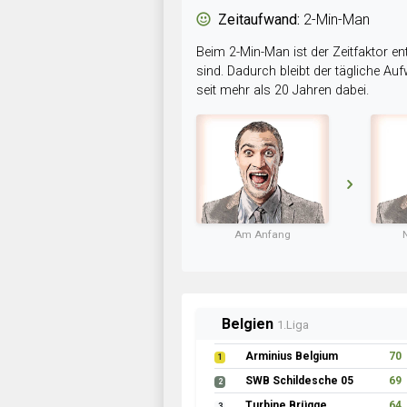
Zeitaufwand:
2-Min-Man
Beim 2-Min-Man ist der Zeitfaktor en
sind. Dadurch bleibt der tägliche A
seit mehr als 20 Jahren dabei.
Am Anfang
Belgien
1.Liga
Arminius Belgium
70
1
SWB Schildesche 05
69
2
Turbine Brügge
64
3