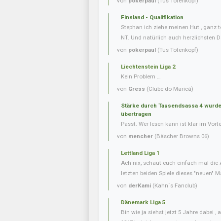
von
pokerpaul
(Tus Totenkopf)
Finnland - Qualifikation
Stephan ich ziehe meinen Hut , ganz t
NT. Und natürlich auch herzlichsten D
von
pokerpaul
(Tus Totenkopf)
Liechtenstein Liga 2
Kein Problem …
von
Gress
(Clube do Maricá)
Stärke durch Tausendsassa 4 wurde 
übertragen
Passt. Wer lesen kann ist klar im Vorte
von
mencher
(Bäscher Browns 06)
Lettland Liga 1
Ach nix, schaut euch einfach mal die 
letzten beiden Spiele dieses "neuen" Ma
von
derKami
(Kahn´s Fanclub)
Dänemark Liga 5
Bin wie ja siehst jetzt 5 Jahre dabei 