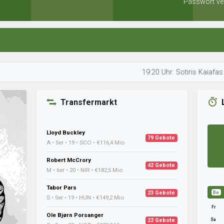
Passwort ve
19:20 Uhr: Sotiris Kaiafas prüft sein
Transfermarkt
Lloyd Buckley
79 Gebote
A • 5er • 19 • SCO • €116,4 Mio
Robert McCrory
42 Gebote
M • 6er • 20 • NIR • €182,5 Mio
Tabor Pars
23 Gebote
Do
S • 5er • 19 • HUN • €149,2 Mio
Fr
Ole Bjørn Porsanger
Sa
22 Gebote