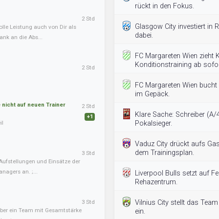
rückt in den Fokus.
2 Std
Glasgow City investiert in 
olle Leistung auch von Dir als
dabei.
ank an die Abs...
FC Margareten Wien zieht
Konditionstraining ab sofo
2 Std
FC Margareten Wien bucht 
im Gepäck.
nicht auf neuen Trainer
2 Std
Klare Sache: Schreiber (A/4
+1
il
Pokalsieger.
Vaduz City drückt aufs Gas
dem Trainingsplan.
3 Std
Aufstellungen und Einsätze der
nagers an. ;...
Liverpool Bulls setzt auf Fei
Rehazentrum.
3 Std
Vilnius City stellt das Tea
, aber ein Team mit Gesamtstärke
ein.