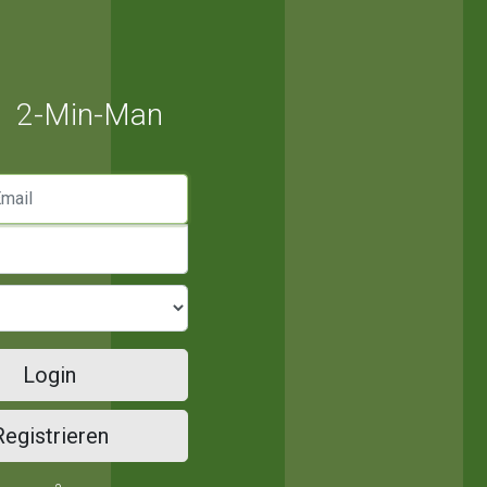
2-Min-Man
mail
Login
Registrieren