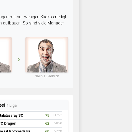
ngen mit nur wenigen Klicks erledigt
am aufbauen. So sind viele Manager
Nach 10 Jahren
kei
1.Liga
Galatasaray SC
75
117:22
FC Dragon
62
90:28
İnşaat Bozcaada FK 1957
60
92:36