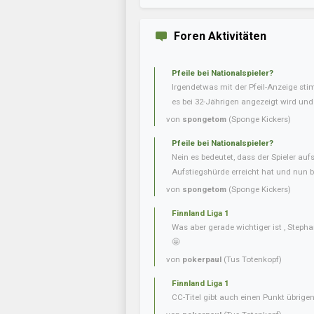
Foren Aktivitäten
Pfeile bei Nationalspieler?
Irgendetwas mit der Pfeil-Anzeige sti
es bei 32-Jährigen angezeigt wird und b
von
spongetom
(Sponge Kickers)
Pfeile bei Nationalspieler?
Nein es bedeutet, dass der Spieler aufs
Aufstiegshürde erreicht hat und nun be
von
spongetom
(Sponge Kickers)
Finnland Liga 1
Was aber gerade wichtiger ist , Steph
🤩
von
pokerpaul
(Tus Totenkopf)
Finnland Liga 1
CC-Titel gibt auch einen Punkt übrig