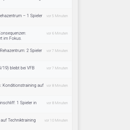
Rehazentrum – 1 Spieler
vor 5 Minuten
 Konsequenzen:
vor 6 Minuten
rt im Fokus.
Rehazentrum: 2 Spieler
vor 7 Minuten
/19) bleibt bei VFB
vor 7 Minuten
: Konditionstraining auf
vor 8 Minuten
nschliff: 1 Spieler in
vor 8 Minuten
m auf Techniktraining
vor 10 Minuten