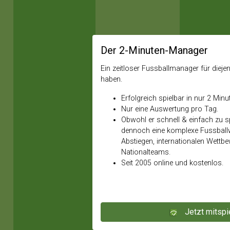
Der 2-Minuten-Manager
Ein zeitloser Fussballmanager für diejeni
haben.
Erfolgreich spielbar in nur 2 Minu
Nur eine Auswertung pro Tag.
Obwohl er schnell & einfach zu spi
dennoch eine komplexe Fussballw
Abstiegen, internationalen Wettb
Nationalteams.
Seit 2005 online und kostenlos.
Jetzt mitspi