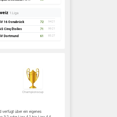
weiz
1.Liga
SV 16 Osnabrück
72
94:21
AS Cinq Étoiles
71
99:21
SV Dortmund
61
85:27
Championscup
verfügt über ein eigenes