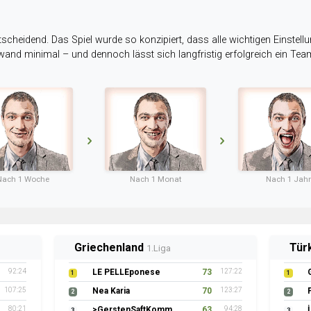
tscheidend. Das Spiel wurde so konzipiert, dass alle wichtigen Einstellu
ufwand minimal – und dennoch lässt sich langfristig erfolgreich ein Te
Nach 1 Woche
Nach 1 Monat
Nach 1 Jahr
Griechenland
Tür
1.Liga
92:24
LE PELLEponese
73
127:22
1
1
107:25
Nea Karia
70
123:27
2
2
80:21
>GerstenSaftKommando
63
94:28
3
3