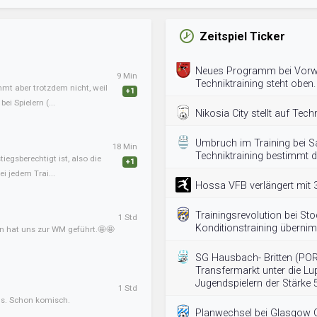
Zeitspiel Ticker
Neues Programm bei Vorwä
9 Min
Techniktraining steht oben.
mmt aber trotzdem nicht, weil
+1
ei Spielern (...
Nikosia City stellt auf Tech
Umbruch im Training bei S
18 Min
Techniktraining bestimmt d
tiegsberechtigt ist, also die
+1
i jedem Trai...
Hossa VFB verlängert mit 3
Trainingsrevolution bei Sto
1 Std
Konditionstraining überni
an hat uns zur WM geführt.🤩🤩
SG Hausbach- Britten (PO
Transfermarkt unter die L
Jugendspielern der Stärke 
1 Std
ens. Schon komisch.
Planwechsel bei Glasgow Ci