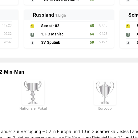
Russland
Sch
1.Liga
112:23
Seebär 02
65
87:16
1
1
96:32
1. FC Maniac
64
94:25
2
2
78:37
SV Sputnik
59
91:26
3
3
 2-Min-Man
Nationaler Pokal
Eurocup
änder zur Verfügung – 52 in Europa und 10 in Südamerika. Jedes Land 