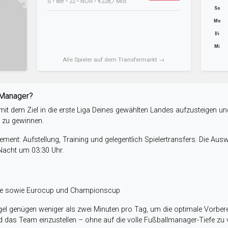
S • 8er • 22 • NOR • €228,7 Mio
So
Mo
Di
Mi
Alle Spieler auf dem Transfermarkt →
-Manager?
it dem Ziel in die erste Liga Deines gewählten Landes aufzusteigen un
e zu gewinnen.
ent: Aufstellung, Training und gelegentlich Spielertransfers. Die Aus
 Nacht um 03:30 Uhr.
ele sowie Eurocup und Championscup
el genügen weniger als zwei Minuten pro Tag, um die optimale Vorbere
 das Team einzustellen – ohne auf die volle Fußballmanager-Tiefe zu v