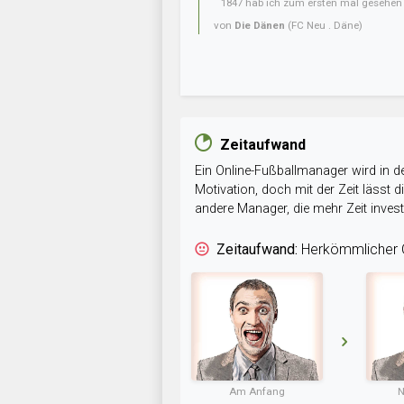
1847 hab ich zum ersten mal gesehen
von
Die Dänen
(FC Neu . Däne)
Zeitaufwand
Ein Online-Fußballmanager wird in de
Motivation, doch mit der Zeit lässt
andere Manager, die mehr Zeit inve
Zeitaufwand:
Herkömmlicher O
Am Anfang
N