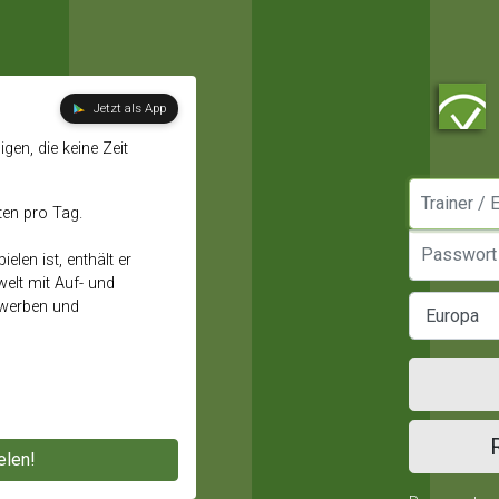
Jetzt als App
gen, die keine Zeit
Manager / E
ten pro Tag.
Passwort
elen ist, enthält er
elt mit Auf- und
ewerben und
elen!