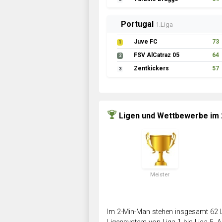
Portugal
1.Liga
Juve FC
73
1
FSV AlCatraz 05
64
2
Zentkickers
57
3
Ligen und Wettbewerbe im
Meister
Im 2-Min-Man stehen insgesamt 62 L