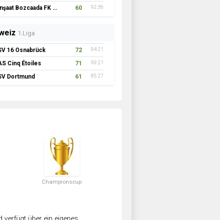
İnşaat Bozcaada FK 1957
60
92:36
weiz
1.Liga
SV 16 Osnabrück
72
94:21
AS Cinq Étoiles
71
99:21
SV Dortmund
61
85:27
Championscup
verfügt über ein eigenes