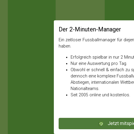
Der 2-Minuten-Manager
Ein zeitloser Fussballmanager für diejeni
haben.
Erfolgreich spielbar in nur 2 Minu
Nur eine Auswertung pro Tag.
Obwohl er schnell & einfach zu spi
dennoch eine komplexe Fussballw
Abstiegen, internationalen Wettb
Nationalteams.
Seit 2005 online und kostenlos.
Jetzt mitspi