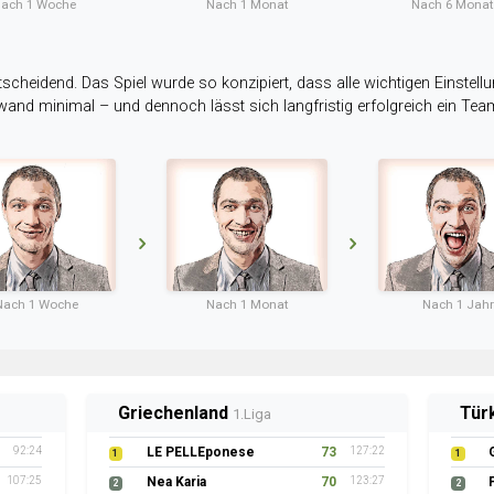
ach 1 Woche
Nach 1 Monat
Nach 6 Mona
tscheidend. Das Spiel wurde so konzipiert, dass alle wichtigen Einstellu
ufwand minimal – und dennoch lässt sich langfristig erfolgreich ein Te
Nach 1 Woche
Nach 1 Monat
Nach 1 Jahr
Griechenland
Tür
1.Liga
92:24
LE PELLEponese
73
127:22
1
1
107:25
Nea Karia
70
123:27
2
2