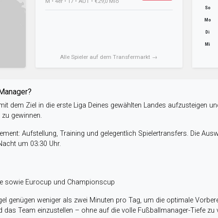
M • 4er • 17 • AUT • €29,0 Mio
So
Mo
Di
Mi
Alle Spieler auf dem Transfermarkt →
-Manager?
it dem Ziel in die erste Liga Deines gewählten Landes aufzusteigen un
e zu gewinnen.
ent: Aufstellung, Training und gelegentlich Spielertransfers. Die Aus
 Nacht um 03:30 Uhr.
ele sowie Eurocup und Championscup
el genügen weniger als zwei Minuten pro Tag, um die optimale Vorbere
 das Team einzustellen – ohne auf die volle Fußballmanager-Tiefe zu v