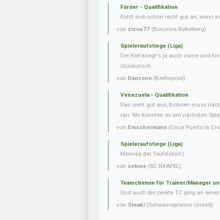
Färöer - Qualifikation
Fühlt sich schon recht gut an, wenn 
von
zizou77
(Borussia Bøkelberg)
Spieleraufstiege (Liga)
Der Kerl kriegt's ja auch vorne und hint
Glückunsch.
von
Danzone
(Beeferpool)
Venezuela - Qualifikation
Das sieht gut aus, Bolivien muss näc
ran. Wir könnten es am nächsten Spielt
von
Emschermann
(Coca Puerto la Cru
Spieleraufstiege (Liga)
Mennea der Teufelskerl:)
von
sebiee
(SC N€APEL)
Teamchemie für Trainer/Manager un
Und auch die zweite TC ging an einen 
von
Steaki
(Schweinepriester United)