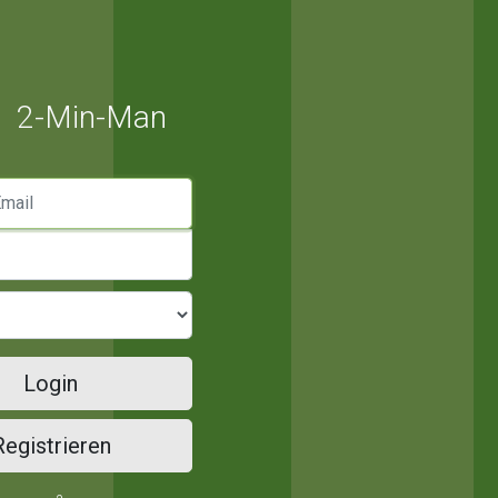
2-Min-Man
mail
Login
Registrieren