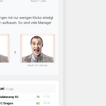
ten
Nach 1 Jahr
ngen mit nur wenigen Klicks erledigt
am aufbauen. So sind viele Manager
Nach 10 Jahren
kei
1.Liga
Galatasaray SC
75
117:22
FC Dragon
62
90:28