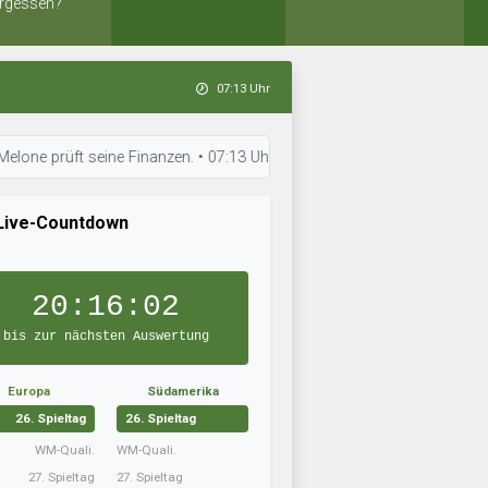
rgessen?
07:13 Uhr
üft seine Finanzen. • 07:13 Uhr: BFC Fürstenwalde trainiert intensiv. 
Live-Countdown
20:16:01
bis zur nächsten Auswertung
Europa
Südamerika
26. Spieltag
26. Spieltag
WM-Quali.
WM-Quali.
27. Spieltag
27. Spieltag