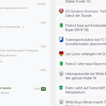
Stärke 9 oder 10.
53 Min
kein Rabe mehr kommt...
SG Dynamo Dromore: Techni
Gebot der Stunde.
1 Std
Pedro2 baut auf Kontinuitä
en reingesteckt. ;-)
Bujan (M/4/18).
Trainingsrevolution bei FC 
Grundtechniken übernimmt
1 Std
hsten Spieltag gegen Paraguay
Leo Lions verlängert mit G
ag tatsächli...
z)
Pedro2 setzt neue Reize mit
2 Std
Heilungswunder bei White 
den ganzen Kader fit.
Pedro setzt auf Feinschliff: 
d Spieler
3 Std
+1
Rehazentrum.
älteren.
White Boys Minsk macht Te