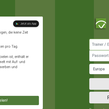
Jetzt als App
gen, die keine Zeit
Manager / E
ten pro Tag.
Passwort
elen ist, enthält er
elt mit Auf- und
ewerben und
elen!