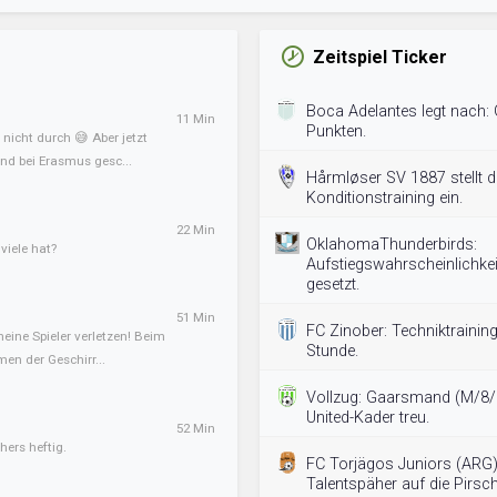
Zeitspiel Ticker
Boca Adelantes legt nach: G
11 Min
Punkten.
nicht durch 😅 Aber jetzt
nd bei Erasmus gesc...
Hårmløser SV 1887 stellt 
Konditionstraining ein.
22 Min
OklahomaThunderbirds:
iele hat?
Aufstiegswahrscheinlichkei
gesetzt.
51 Min
FC Zinober: Techniktraining
meine Spieler verletzen! Beim
Stunde.
en der Geschirr...
Vollzug: Gaarsmand (M/8/
United-Kader treu.
52 Min
hers heftig.
FC Torjägos Juniors (ARG)
Talentspäher auf die Pirsc