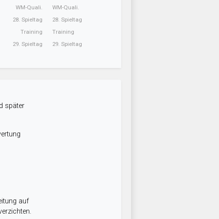
WM-Quali.
WM-Quali.
28. Spieltag
28. Spieltag
Training
Training
29. Spieltag
29. Spieltag
d später
wertung
itung auf
erzichten.