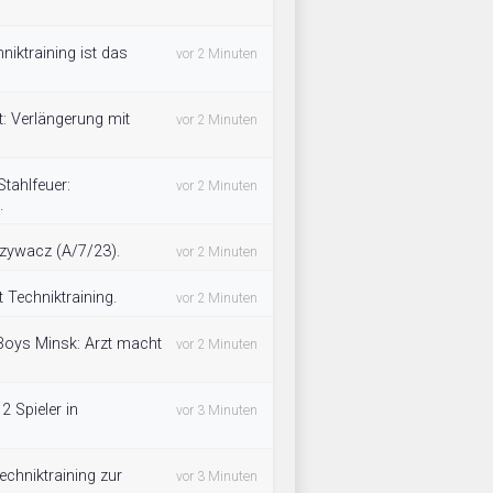
ktraining ist das
vor 2 Minuten
t: Verlängerung mit
vor 2 Minuten
Stahlfeuer:
vor 2 Minuten
.
rzywacz (A/7/23).
vor 2 Minuten
 Techniktraining.
vor 2 Minuten
Boys Minsk: Arzt macht
vor 2 Minuten
2 Spieler in
vor 3 Minuten
chniktraining zur
vor 3 Minuten