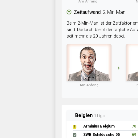
Am Anfang
N
Zeitaufwand:
2-Min-Man
Beim 2-Min-Man ist der Zeitfaktor en
sind. Dadurch bleibt der tägliche A
seit mehr als 20 Jahren dabei.
Am Anfang
Belgien
1.Liga
Arminius Belgium
70
1
SWB Schildesche 05
69
2