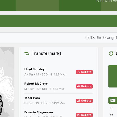
Passwort ve
07:13 Uhr: Orange Melone pr
Transfermarkt
Lloyd Buckley
79 Gebote
A • 5er • 19 • SCO • €116,4 Mio
Robert McCrory
42 Gebote
M • 6er • 20 • NIR • €182,5 Mio
Tabor Pars
23 Gebote
Do
S • 5er • 19 • HUN • €149,2 Mio
Fr
Ernesto Siegenauer
Sa
20 Gebote