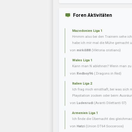
Foren Aktivitäten
Mazedonien Liga 1
Hmmm also bei den Trainern sehe ich 
habe ich mir mal die Mühe gemacht u
von
mirkili88
(Viktoria cristiano)
Wales Liga 1
Kann man N ablehnen? Wenn man zu v
von
Redboy96
(.Dragons in Red)
Italien Liga 2
Ich frag mich ernsthaft, bei was sich 
Playstation zocken oder beim Ausräum
von
Ludenrudi
(Avanti Dilettanti 07)
Armenien Liga 1
Ich finde die Übernacht des gleichmac
von
Hatzi
(Union DT64 Socceroos)