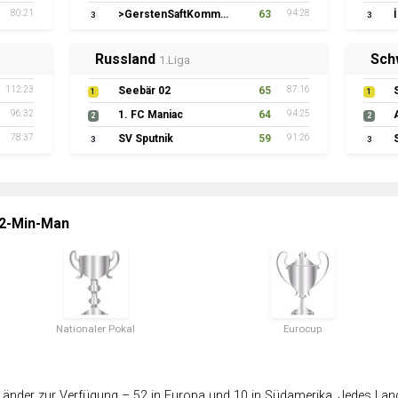
80:21
>GerstenSaftKommando
63
94:28
3
3
Russland
Sch
1.Liga
112:23
Seebär 02
65
87:16
1
1
96:32
1. FC Maniac
64
94:25
2
2
78:37
SV Sputnik
59
91:26
3
3
 2-Min-Man
Nationaler Pokal
Eurocup
änder zur Verfügung – 52 in Europa und 10 in Südamerika. Jedes Land 