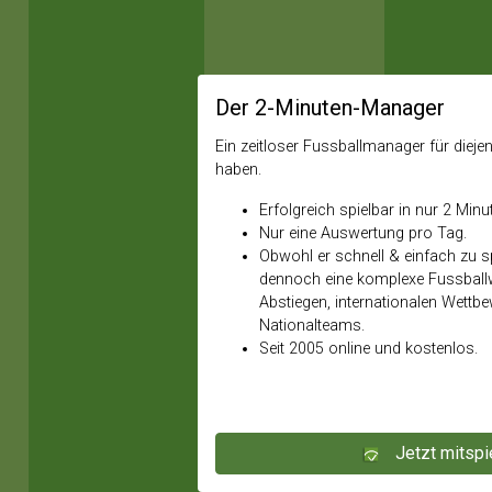
Der 2-Minuten-Manager
Ein zeitloser Fussballmanager für diejeni
haben.
Erfolgreich spielbar in nur 2 Minu
Nur eine Auswertung pro Tag.
Obwohl er schnell & einfach zu spi
dennoch eine komplexe Fussballw
Abstiegen, internationalen Wettb
Nationalteams.
Seit 2005 online und kostenlos.
Jetzt mitspi