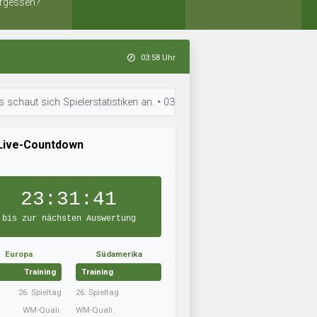
rgessen?
03:58 Uhr
sich Spielerstatistiken an. • 03:25 Uhr: Eiði Deiggj Víkingur trainiert
Live-Countdown
23:31:40
bis zur nächsten Auswertung
Europa
Südamerika
Training
Training
26. Spieltag
26. Spieltag
WM-Quali.
WM-Quali.