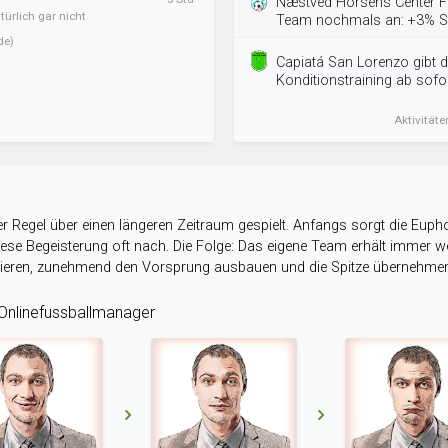
Næstved Horsens Center FK
ürlich gar nicht
Team nochmals an: +3% St
de)
Capiatá San Lorenzo gibt d
Konditionstraining ab sofor
Aktivitäte
r Regel über einen längeren Zeitraum gespielt. Anfangs sorgt die Eupho
 diese Begeisterung oft nach. Die Folge: Das eigene Team erhält immer
stieren, zunehmend den Vorsprung ausbauen und die Spitze übernehme
nlinefussballmanager