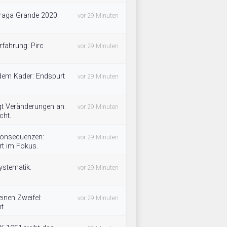
raga Grande 2020:
vor 29 Minuten
rfahrung: Pirc
vor 29 Minuten
 dem Kader: Endspurt
vor 29 Minuten
gt Veränderungen an:
vor 29 Minuten
cht.
 Konsequenzen:
vor 29 Minuten
rt im Fokus.
ystematik:
vor 29 Minuten
inen Zweifel:
vor 29 Minuten
t.