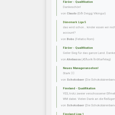
Färöer - Qualifikation
Dankeschön!
von
Claudo
(Eiði Deiggj Víkingur)
Dänemark Liga 5
das wird schon… kinder essen wir nic
account?
von
Bobs
(Fellatio Rom)
Färöer - Qualifikation
Geiler Sieg für das ganze Land. Danke
von
Ahnbassa
(Æðuvík Ítróttarfelag)
Neues Manageransehen!
Stark 👍🏼
von
Schokobaer
(Die Schokobärenban
Finnland - Qualifikation
YES, trotz zweier verschossener Elfmet
WM dabei. Vielen Dank an die fleißigen 
von
Schokobaer
(Die Schokobärenban
Finnland Liga 1