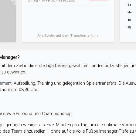
S • 5er • 19 • HUN • €149,2 Mio
So
Mo
Di
Mi
Alle Spieler auf dem Transfermarkt →
-Manager?
it dem Ziel in die erste Liga Deines gewählten Landes aufzusteigen un
e zu gewinnen.
ent: Aufstellung, Training und gelegentlich Spielertransfers. Die Aus
 Nacht um 03:30 Uhr.
ele sowie Eurocup und Championscup
el genügen weniger als zwei Minuten pro Tag, um die optimale Vorbere
 das Team einzustellen – ohne auf die volle Fußballmanager-Tiefe zu v