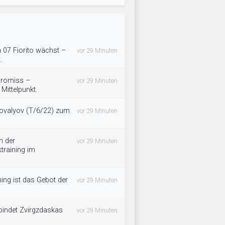
 07 Fiorito wächst –
vor 29 Minuten
.
promiss –
vor 29 Minuten
 Mittelpunkt.
ovalyov (T/6/22) zum
vor 29 Minuten
n der
vor 29 Minuten
training im
ning ist das Gebot der
vor 29 Minuten
bindet Zvirgzdaskas
vor 29 Minuten