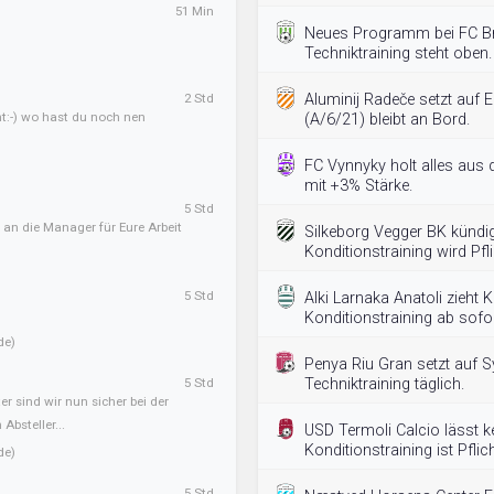
51 Min
Neues Programm bei FC B
Techniktraining steht oben.
2 Std
Aluminij Radeče setzt auf E
ht:-) wo hast du noch nen
(A/6/21) bleibt an Bord.
FC Vynnyky holt alles aus
mit +3% Stärke.
5 Std
 an die Manager für Eure Arbeit
Silkeborg Vegger BK kündi
Konditionstraining wird Pfli
5 Std
Alki Larnaka Anatoli zieht
Konditionstraining ab sofo
de)
Penya Riu Gran setzt auf S
5 Std
Techniktraining täglich.
er sind wir nun sicher bei der
Absteller...
USD Termoli Calcio lässt ke
Konditionstraining ist Pflich
de)
5 Std