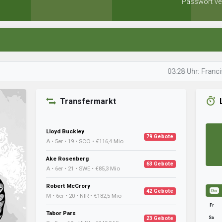
Passwort ve
03:28 Uhr: Francis schaut 
Transfermarkt
Lloyd Buckley
79 Gebote
A • 5er • 19 • SCO • €116,4 Mio
Ake Rosenberg
63 Gebote
A • 6er • 21 • SWE • €85,3 Mio
Robert McCrory
42 Gebote
Do
M • 6er • 20 • NIR • €182,5 Mio
Fr
Tabor Pars
Sa
23 Gebote