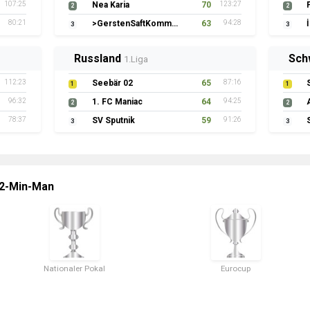
107:25
Nea Karia
70
123:27
2
2
80:21
>GerstenSaftKommando
63
94:28
3
3
Russland
Sch
1.Liga
112:23
Seebär 02
65
87:16
1
1
96:32
1. FC Maniac
64
94:25
2
2
78:37
SV Sputnik
59
91:26
3
3
 2-Min-Man
Nationaler Pokal
Eurocup