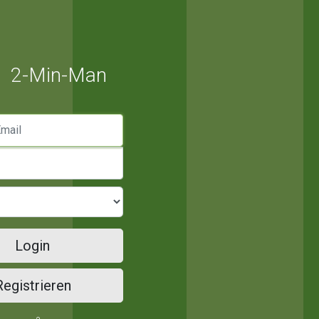
2-Min-Man
mail
Login
Registrieren