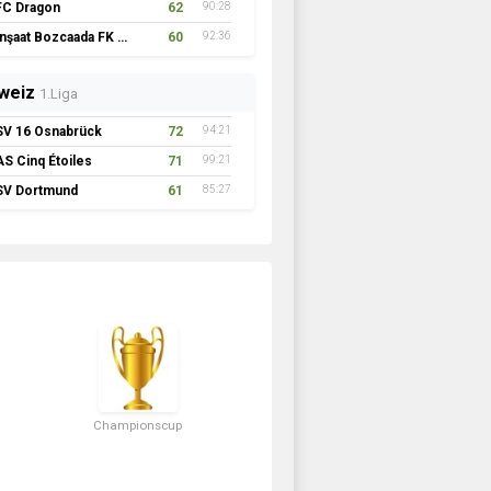
FC Dragon
62
90:28
İnşaat Bozcaada FK 1957
60
92:36
weiz
1.Liga
SV 16 Osnabrück
72
94:21
AS Cinq Étoiles
71
99:21
SV Dortmund
61
85:27
Championscup