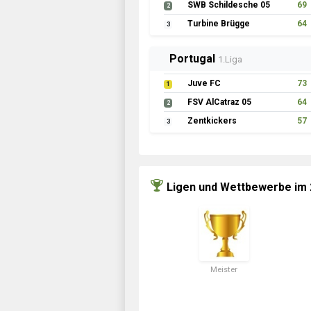
SWB Schildesche 05
69
2
Turbine Brügge
64
3
Portugal
1.Liga
Juve FC
73
1
FSV AlCatraz 05
64
2
Zentkickers
57
3
Ligen und Wettbewerbe im
Meister