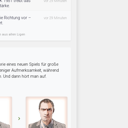
 1951 treibt das
vor 29 Minuten
ärke.
ie Richtung vor –
vor 29 Minuten
t.
n aus allen Ligen
rie eines neuen Spiels für große
 weniger Aufmerksamkeit, während
n. Und dann hört man auf.