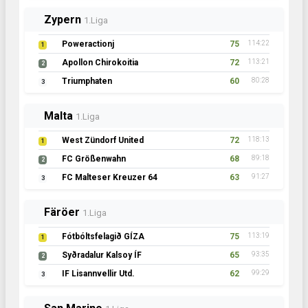
Zypern
1.Liga
Poweractionj
75
114:22
1
Apollon Chirokoitia
72
113:21
2
Triumphaten
60
80:28
3
Malta
1.Liga
West Zündorf United
72
118:13
1
FC Größenwahn
68
89:18
2
FC Malteser Kreuzer 64
63
91:27
3
Färöer
1.Liga
Fótbóltsfelagið GÍZA
75
113:19
1
Syðradalur Kalsoy ÍF
65
93:35
2
IF Lisannvellir Utd.
62
99:29
3