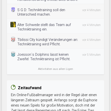
S G D: Techniktraining soll den
vor 4 Minuten
Unterschied machen.
Alter Schwede stellt das Team auf
vor 4 Minuten
Techniktraining ein.
Tbilissi City kündigt Veränderungen an:
vor 4 Minuten
Techniktraining wird Pflicht.
Joesson´s Dolphins lässt keinen
vor 5 Minuten
Zweifel: Techniktraining ist Pflicht.
Aktivitäten aus allen Ligen
Zeitaufwand
Ein Online-Fußballmanager wird in der Regel über einen
längeren Zeitraum gespielt. Anfangs sorgt die Euphorie
eines neuen Spiels für große Motivation, doch mit der
Zeit lässt diese Begeisterung oft nach. Die Folge: Das