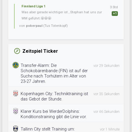
Finnland Liga 1
3 Std
Was aber gerade wichtiger ist , Stephan hat uns zur
+1
WM geführt.🤩🤩🤩
von
pokerpaul
(Tus Totenkopf)
Zeitspiel Ticker
Transfer-Alarm: Die
vor 29 Sekunden
Schokobärenbande (FIN) ist auf der
Suche nach Torhütern im Alter von
23-27 Jahren.
Kopenhagen City: Techniktraining ist
vor 35 Sekunden
das Gebot der Stunde.
Klarer Kurs bei WerderDolphins:
vor 46 Sekunden
Konditionstraining gibt die Linie vor.
Tallinn City stellt Training um:
vor 1 Minute