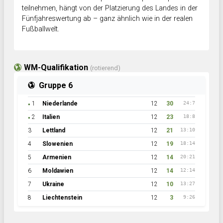
teilnehmen, hängt von der Platzierung des Landes in der
Fünfjahreswertung ab – ganz ähnlich wie in der realen
Fußballwelt.
WM-Qualifikation
(rotierend)
Gruppe 6
1
Niederlande
12
30
24:7
●
2
Italien
12
23
18:8
●
3
Lettland
12
21
13:10
4
Slowenien
12
19
18:14
5
Armenien
12
14
20:21
6
Moldawien
12
14
12:14
7
Ukraine
12
10
13:27
8
Liechtenstein
12
3
9:26