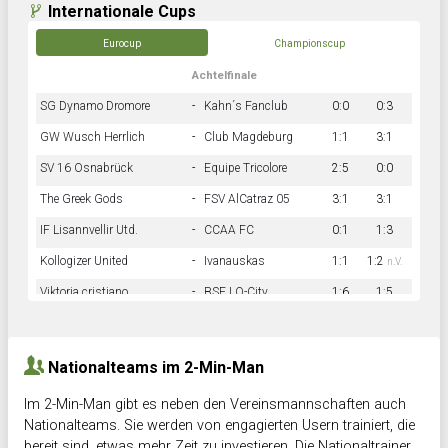
Internationale Cups
Eurocup
Championscup
Achtelfinale
SG Dynamo Dromore
-
Kahn´s Fanclub
0:0
0:3
GW Wusch Herrlich
-
Club Magdeburg
1:1
3:1
SV 16 Osnabrück
-
Equipe Tricolore
2:5
0:0
The Greek Gods
-
FSV AlCatraz 05
3:1
3:1
IF Lisannvellir Utd.
-
CCAA FC
0:1
1:3
Kollogizer United
-
Ivanauskas
1:1
1:2
n.V.
Viktoria cristiano
-
BSF LO-City
1:6
1:5
Hnk Rama
-
Südstadkicker
0:1
2:2
Nationalteams im 2-Min-Man
Im 2-Min-Man gibt es neben den Vereinsmannschaften auch
Nationalteams. Sie werden von engagierten Usern trainiert, die
bereit sind, etwas mehr Zeit zu investieren. Die Nationaltrainer