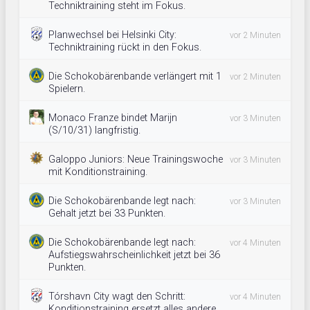
Techniktraining steht im Fokus.
Planwechsel bei Helsinki City:
vor 2 Minuten
Techniktraining rückt in den Fokus.
Die Schokobärenbande verlängert mit 1
vor 2 Minuten
Spielern.
Monaco Franze bindet Marijn
vor 3 Minuten
(S/10/31) langfristig.
Galoppo Juniors: Neue Trainingswoche
vor 3 Minuten
mit Konditionstraining.
Die Schokobärenbande legt nach:
vor 3 Minuten
Gehalt jetzt bei 33 Punkten.
Die Schokobärenbande legt nach:
vor 4 Minuten
Aufstiegswahrscheinlichkeit jetzt bei 36
Punkten.
Tórshavn City wagt den Schritt:
vor 4 Minuten
Konditionstraining ersetzt alles andere.