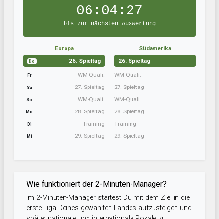
06:04:27
bis zur nächsten Auswertung
Europa
Südamerika
26. Spieltag
26. Spieltag
Do
WM-Quali.
WM-Quali.
Fr
27. Spieltag
27. Spieltag
Sa
WM-Quali.
WM-Quali.
So
28. Spieltag
28. Spieltag
Mo
Training
Training
Di
29. Spieltag
29. Spieltag
Mi
Wie funktioniert der 2-Minuten-Manager?
Im 2-Minuten-Manager startest Du mit dem Ziel in die
erste Liga Deines gewählten Landes aufzusteigen und
später nationale und internationale Pokale zu