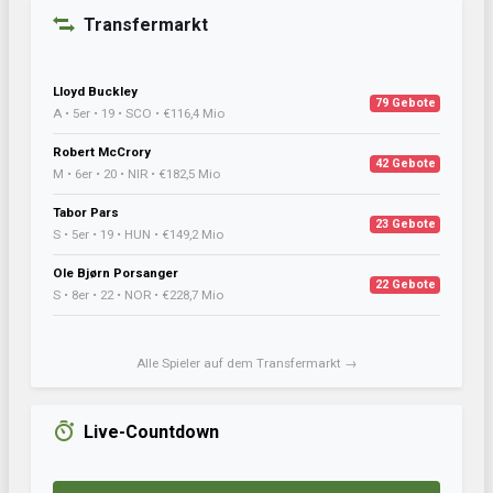
Transfermarkt
Lloyd Buckley
79 Gebote
A • 5er • 19 • SCO • €116,4 Mio
Robert McCrory
42 Gebote
M • 6er • 20 • NIR • €182,5 Mio
Tabor Pars
23 Gebote
S • 5er • 19 • HUN • €149,2 Mio
Ole Bjørn Porsanger
22 Gebote
S • 8er • 22 • NOR • €228,7 Mio
Alle Spieler auf dem Transfermarkt →
Live-Countdown