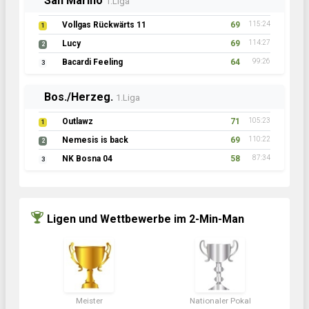
San Marino
1.Liga
Vollgas Rückwärts 11
69
115:24
1
Lucy
69
114:27
2
Bacardi Feeling
64
99:26
3
Bos./Herzeg.
1.Liga
Outlawz
71
105:23
1
Nemesis is back
69
110:22
2
NK Bosna 04
58
87:34
3
Ligen und Wettbewerbe im 2-Min-Man
Meister
Nationaler Pokal