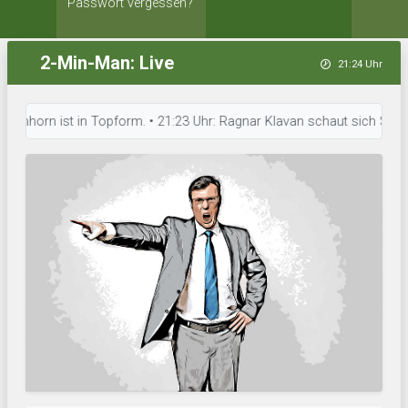
Passwort vergessen?
2-Min-Man: Live
21:24 Uhr
orn ist in Topform. • 21:23 Uhr: Ragnar Klavan schaut sich Spielerstatis