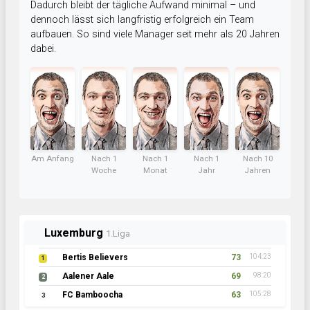
Dadurch bleibt der tägliche Aufwand minimal – und
dennoch lässt sich langfristig erfolgreich ein Team
aufbauen. So sind viele Manager seit mehr als 20 Jahren
dabei.
Am Anfang
Nach 1
Nach 1
Nach 1
Nach 10
Woche
Monat
Jahr
Jahren
Luxemburg
1.Liga
Bertis Believers
73
104:23
1
Aalener Aale
69
98:20
2
FC Bamboocha
63
105:28
3