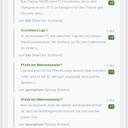
Dee Trainer MUSS seine TC investieren, da es eine
+2
Obergrenze von 10 TC je Kategorie für den Trainer gibt.
Ob mehr einfa...
von
Silv
(Real Utd. Scotland)
Schottland Liga 1
2 Std
Hi, du investiert TC des aktuellen Trainers um diesen
+2
weiterzuentwickeln. Mit Prüfung zur B-Lizenz bekommst
du direkt e...
von
Silv
(Real Utd. Scotland)
Pfeile bei Nationalspieler?
2 Std
Irgendetwas mit der Pfeil-Anzeige stimmt aber trotzdem
+1
nicht, weil es bei 32-Jährigen angezeigt wird und bei
Spielern (...
von
spongetom
(Sponge Kickers)
Pfeile bei Nationalspieler?
2 Std
Nein es bedeutet, dass der Spieler aufstiegsberechtigt
+1
ist, also die Aufstiegshürde erreicht hat und nun bei
jedem Trai...
von
spongetom
(Sponge Kickers)