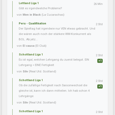
Lettland Liga 1
26 Min
Gibt es irgendwelche Probleme?
von
Men in Black
(La Cucarachas)
Peru - Qualifikation
2 Std
Der Spieltag hat irgendwie nur VEN etwas gebracht. Und
die wären auch noch der stärkere WM-Konkurrent als
BOL. Ab jetz...
von
El causa
(El Club)
Schottland Liga 1
2 Std
Es ist egal, welchen Lehrgang du zuerst belegst. EIN
+1
Lehrgang = EINE Fertigkeit
von
Silv
(Real Utd. Scotland)
Schottland Liga 1
2 Std
Ob die zufällige Fertigkeit nach Saisonwechsel die
+1
gleiche ist, kann ich dann mitteilen. Ich hab schon 4
Lehrgänge.
von
Silv
(Real Utd. Scotland)
Schottland Liga 1
2 Std