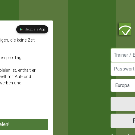
Jetzt als App
gen, die keine Zeit
Manager / E
ten pro Tag.
Passwort
elen ist, enthält er
elt mit Auf- und
ewerben und
elen!