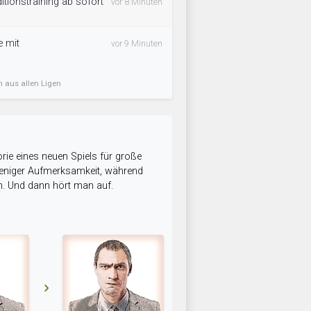
ditionstraining ab sofort
vor 8 Minuten
e mit
vor 9 Minuten
n aus allen Ligen
rie eines neuen Spiels für große
 weniger Aufmerksamkeit, während
n. Und dann hört man auf.