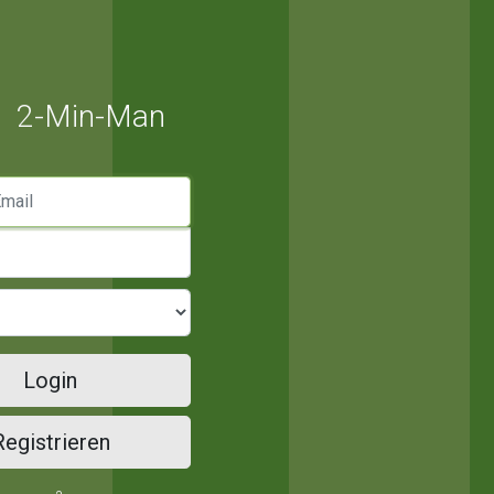
2-Min-Man
mail
Login
Registrieren