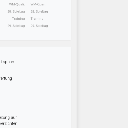
WM-Quali.
WM-Quali.
28. Spieltag
28. Spieltag
Training
Training
29. Spieltag
29. Spieltag
d später
wertung
itung auf
erzichten.