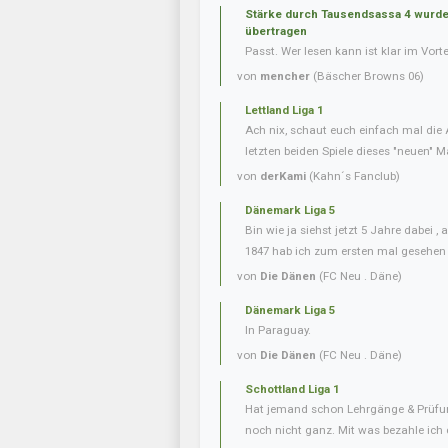
Stärke durch Tausendsassa 4 wurde 
übertragen
Passt. Wer lesen kann ist klar im Vorte
von
mencher
(Bäscher Browns 06)
Lettland Liga 1
Ach nix, schaut euch einfach mal die 
letzten beiden Spiele dieses "neuen" Ma
von
derKami
(Kahn´s Fanclub)
Dänemark Liga 5
Bin wie ja siehst jetzt 5 Jahre dabei 
1847 hab ich zum ersten mal gesehen
von
Die Dänen
(FC Neu . Däne)
Dänemark Liga 5
In Paraguay.
von
Die Dänen
(FC Neu . Däne)
Schottland Liga 1
Hat jemand schon Lehrgänge & Prüfu
noch nicht ganz. Mit was bezahle ich