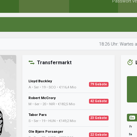
Passwort ve
18:26 Uhr: Wartes analysiert d
Transfermarkt
Lloyd Buckley
79 Gebote
A • 5er • 19 • SCO • €116,4 Mio
Robert McCrory
42 Gebote
M • 6er • 20 • NIR • €182,5 Mio
Tabor Pars
23 Gebote
Do
S • 5er • 19 • HUN • €149,2 Mio
Fr
Ole Bjørn Porsanger
Sa
22 Gebote