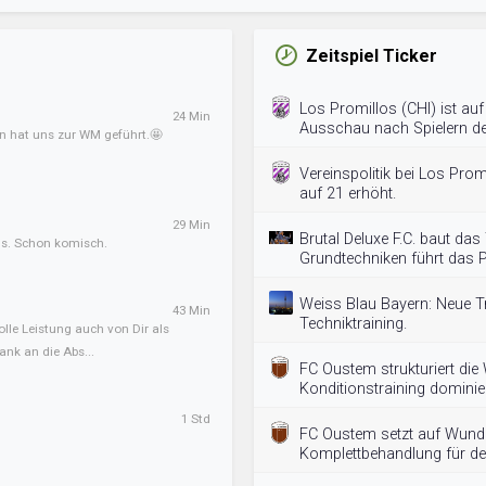
Zeitspiel Ticker
Los Promillos (CHI) ist au
24 Min
Ausschau nach Spielern der
an hat uns zur WM geführt.🤩
Vereinspolitik bei Los Pr
auf 21 erhöht.
29 Min
Brutal Deluxe F.C. baut das
ens. Schon komisch.
Grundtechniken führt das
Weiss Blau Bayern: Neue T
43 Min
Techniktraining.
olle Leistung auch von Dir als
ank an die Abs...
FC Oustem strukturiert di
Konditionstraining dominier
1 Std
FC Oustem setzt auf Wunde
Komplettbehandlung für de