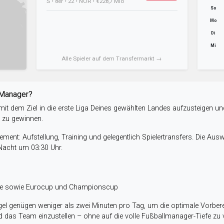
S • 8er • 22 • NOR • €228,7 Mio
So
Mo
Di
Mi
Alle Spieler auf dem Transfermarkt →
-Manager?
it dem Ziel in die erste Liga Deines gewählten Landes aufzusteigen un
e zu gewinnen.
ent: Aufstellung, Training und gelegentlich Spielertransfers. Die Aus
 Nacht um 03:30 Uhr.
ele sowie Eurocup und Championscup
el genügen weniger als zwei Minuten pro Tag, um die optimale Vorbere
 das Team einzustellen – ohne auf die volle Fußballmanager-Tiefe zu v