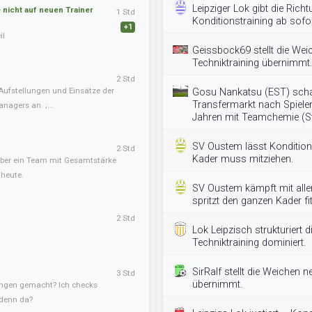
Leipziger Lok gibt die Rich
nicht auf neuen Trainer
1 Std
Konditionstraining ab sofor
+1
il
Geissbock69 stellt die Wei
Techniktraining übernimmt.
2 Std
Aufstellungen und Einsätze der
Gosu Nankatsu (EST) scha
Transfermarkt nach Spieler
nagers an. ;...
Jahren mit Teamchemie (S
SV Oustem lässt Konditions
2 Std
Kader muss mitziehen.
, aber ein Team mit Gesamtstärke
 heute.
SV Oustem kämpft mit allen
spritzt den ganzen Kader fit
2 Std
Lok Leipzisch strukturiert
Techniktraining dominiert.
SirRalf stellt die Weichen n
3 Std
übernimmt.
ngen gemacht? Ich checks
 denn da?