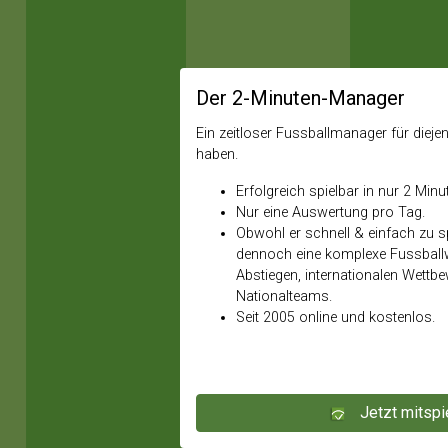
Der 2-Minuten-Manager
Ein zeitloser Fussballmanager für diejeni
haben.
Erfolgreich spielbar in nur 2 Minu
Nur eine Auswertung pro Tag.
Obwohl er schnell & einfach zu spi
dennoch eine komplexe Fussballw
Abstiegen, internationalen Wettb
Nationalteams.
Seit 2005 online und kostenlos.
Jetzt mitspi