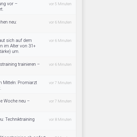
tung vor –
vor 5 Minuten
t.
chen neu:
vor 6 Minuten
ut sich auf dem
vor 6 Minuten
n im Alter von 31+
tärke) um.
training trainieren –
vor 6 Minuten
 Mitteln: Promiarzt
vor 7 Minuten
.
 die Woche neu –
vor 7 Minuten
eu: Techniktraining
vor 8 Minuten