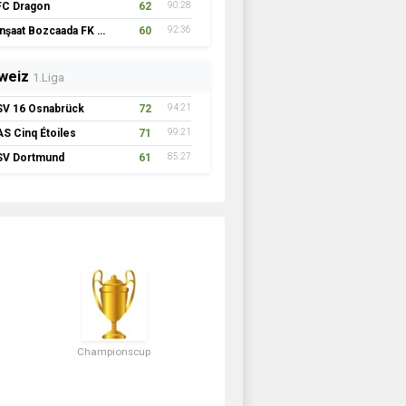
FC Dragon
62
90:28
İnşaat Bozcaada FK 1957
60
92:36
weiz
1.Liga
SV 16 Osnabrück
72
94:21
AS Cinq Étoiles
71
99:21
SV Dortmund
61
85:27
Championscup