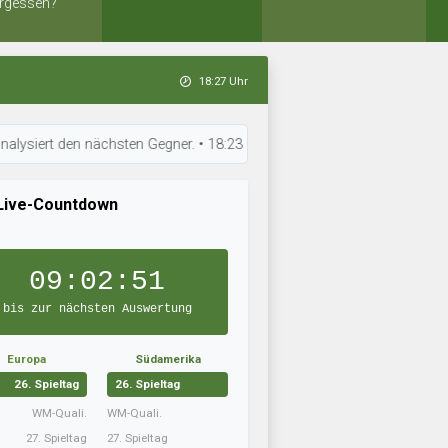
rgessen?
18:27 Uhr
en nächsten Gegner. • 18:23 Uhr: Gosu Nankatsu trainiert intensiv. • 18:2
Live-Countdown
09:02:49
bis zur nächsten Auswertung
Europa
Südamerika
26. Spieltag
26. Spieltag
WM-Quali.
WM-Quali.
27. Spieltag
27. Spieltag