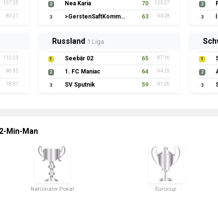
107:25
Nea Karia
70
123:27
2
2
80:21
>GerstenSaftKommando
63
94:28
3
3
Russland
Sch
1.Liga
112:23
Seebär 02
65
87:16
1
1
96:32
1. FC Maniac
64
94:25
2
2
78:37
SV Sputnik
59
91:26
3
3
 2-Min-Man
Nationaler Pokal
Eurocup