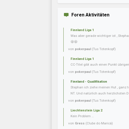
Foren Aktivitäten
Finnland Liga 1
Was aber gerade wichtiger ist , Steph
🤩🤩
von
pokerpaul
(Tus Totenkopf)
Finnland Liga 1
CC-Titel gibt auch einen Punkt übrig
von
pokerpaul
(Tus Totenkopf)
Finnland - Qualifikation
Stephan ich ziehe meinen Hut , ganz t
NT. Und natürlich auch herzlichsten D
von
pokerpaul
(Tus Totenkopf)
Liechtenstein Liga 2
Kein Problem …
von
Gress
(Clube do Maricá)