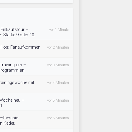
f Einkaufstour –
vor 1 Minute
 Stärke 9 oder 10.
omillos: Fanaufkommen
vor 2 Minuten
 Training um –
vor 3 Minuten
 Programm an.
rainingswoche mit
vor 4 Minuten
e Woche neu –
vor 5 Minuten
t.
rtherapie:
vor 5 Minuten
n Kader.