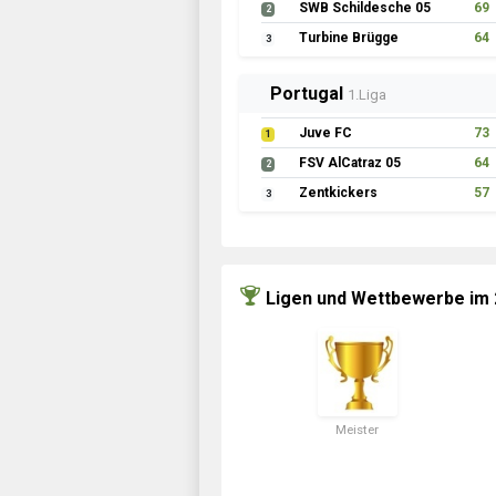
SWB Schildesche 05
69
2
Turbine Brügge
64
3
Portugal
1.Liga
Juve FC
73
1
FSV AlCatraz 05
64
2
Zentkickers
57
3
Ligen und Wettbewerbe im
Meister