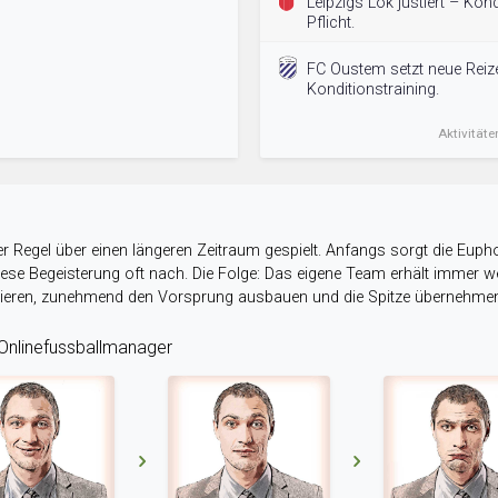
Leipzigs Lok justiert – Kon
Pflicht.
FC Oustem setzt neue Reiz
Konditionstraining.
Aktivitäte
r Regel über einen längeren Zeitraum gespielt. Anfangs sorgt die Eupho
 diese Begeisterung oft nach. Die Folge: Das eigene Team erhält immer
stieren, zunehmend den Vorsprung ausbauen und die Spitze übernehme
nlinefussballmanager