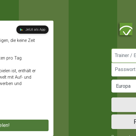
Jetzt als App
gen, die keine Zeit
Manager / E
ten pro Tag.
Passwort
elen ist, enthält er
elt mit Auf- und
ewerben und
elen!