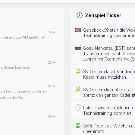
Zeitspiel Ticker
Geissbock69 stellt die Wei
19 Min
Techniktraining übernimmt.
an hat uns zur WM geführt.🤩
Gosu Nankatsu (EST) scha
Transfermarkt nach Spieler
Jahren mit Teamchemie (S
23 Min
ens. Schon komisch.
SV Oustem lässt Konditions
Kader muss mitziehen.
37 Min
SV Oustem kämpft mit allen
olle Leistung auch von Dir als
spritzt den ganzen Kader fit
ank an die Abs...
Lok Leipzisch strukturiert
Techniktraining dominiert.
58 Min
SirRalf stellt die Weichen n
übernimmt.