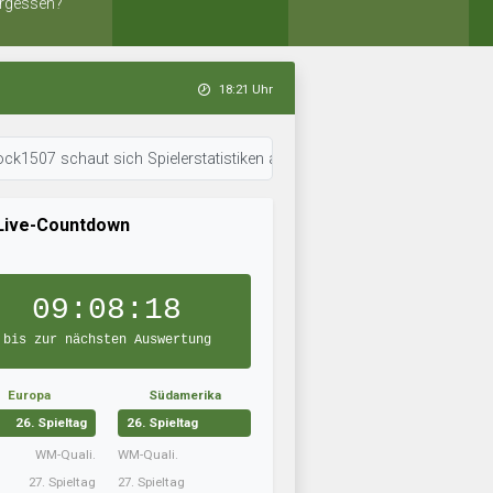
rgessen?
18:21 Uhr
haut sich Spielerstatistiken an. • 18:20 Uhr: FC Kiew 2021 arbeitet an d
Live-Countdown
09:08:17
bis zur nächsten Auswertung
Europa
Südamerika
26. Spieltag
26. Spieltag
WM-Quali.
WM-Quali.
27. Spieltag
27. Spieltag