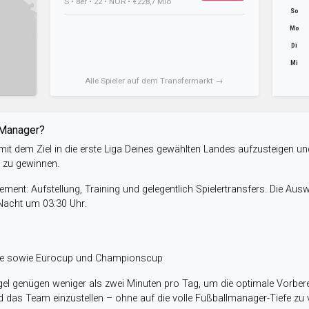
S • 8er • 22 • NOR • €228,7 Mio
So
Mo
Di
Mi
Alle Spieler auf dem Transfermarkt →
-Manager?
it dem Ziel in die erste Liga Deines gewählten Landes aufzusteigen un
e zu gewinnen.
ent: Aufstellung, Training und gelegentlich Spielertransfers. Die Aus
 Nacht um 03:30 Uhr.
ele sowie Eurocup und Championscup
el genügen weniger als zwei Minuten pro Tag, um die optimale Vorbere
 das Team einzustellen – ohne auf die volle Fußballmanager-Tiefe zu v