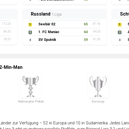
Russland
Sch
1.Liga
112:23
Seebär 02
65
87:16
1
1
96:32
1. FC Maniac
64
94:25
2
2
78:37
SV Sputnik
59
91:26
3
3
 2-Min-Man
Nationaler Pokal
Eurocup
änder zur Verfügung – 52 in Europa und 10 in Südamerika. Jedes Land 