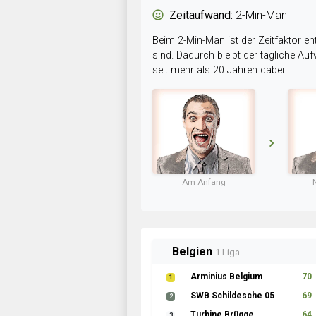
Zeitaufwand:
2-Min-Man
Beim 2-Min-Man ist der Zeitfaktor en
sind. Dadurch bleibt der tägliche A
seit mehr als 20 Jahren dabei.
Am Anfang
Belgien
1.Liga
Arminius Belgium
70
1
SWB Schildesche 05
69
2
Turbine Brügge
64
3