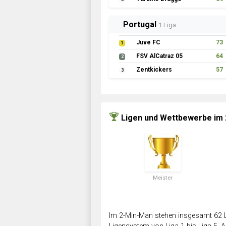
Portugal
1.Liga
Juve FC
73
1
FSV AlCatraz 05
64
2
Zentkickers
57
3
Ligen und Wettbewerbe im
Meister
Im 2-Min-Man stehen insgesamt 62 L