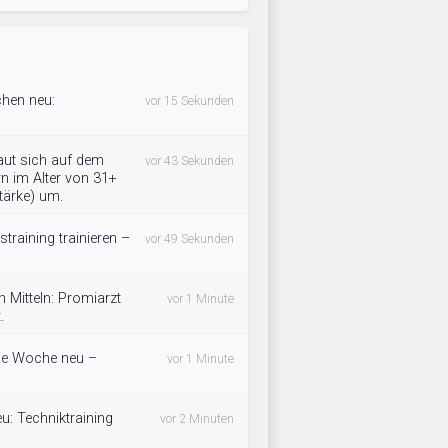
chen neu:
vor 15 Sekunden
ut sich auf dem
vor 43 Sekunden
n im Alter von 31+
tärke) um.
training trainieren –
vor 49 Sekunden
 Mitteln: Promiarzt
vor 1 Minute
.
 die Woche neu –
vor 1 Minute
eu: Techniktraining
vor 2 Minuten