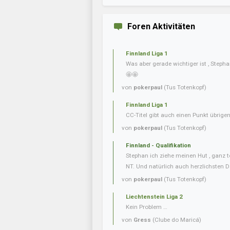
Foren Aktivitäten
Finnland Liga 1
Was aber gerade wichtiger ist , Steph
🤩🤩
von
pokerpaul
(Tus Totenkopf)
Finnland Liga 1
CC-Titel gibt auch einen Punkt übrig
von
pokerpaul
(Tus Totenkopf)
Finnland - Qualifikation
Stephan ich ziehe meinen Hut , ganz t
NT. Und natürlich auch herzlichsten D
von
pokerpaul
(Tus Totenkopf)
Liechtenstein Liga 2
Kein Problem …
von
Gress
(Clube do Maricá)