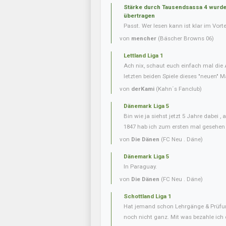
Stärke durch Tausendsassa 4 wurde 
übertragen
Passt. Wer lesen kann ist klar im Vorte
von
mencher
(Bäscher Browns 06)
Lettland Liga 1
Ach nix, schaut euch einfach mal die 
letzten beiden Spiele dieses "neuen" Ma
von
derKami
(Kahn´s Fanclub)
Dänemark Liga 5
Bin wie ja siehst jetzt 5 Jahre dabei 
1847 hab ich zum ersten mal gesehen
von
Die Dänen
(FC Neu . Däne)
Dänemark Liga 5
In Paraguay.
von
Die Dänen
(FC Neu . Däne)
Schottland Liga 1
Hat jemand schon Lehrgänge & Prüfu
noch nicht ganz. Mit was bezahle ich