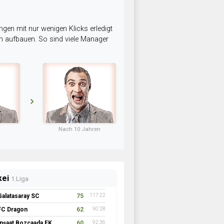
ngen mit nur wenigen Klicks erledigt
am aufbauen. So sind viele Manager
Nach 10 Jahren
kei
1.Liga
Galatasaray SC
75
117:22
FC Dragon
62
90:28
İnşaat Bozcaada FK 1957
60
92:36