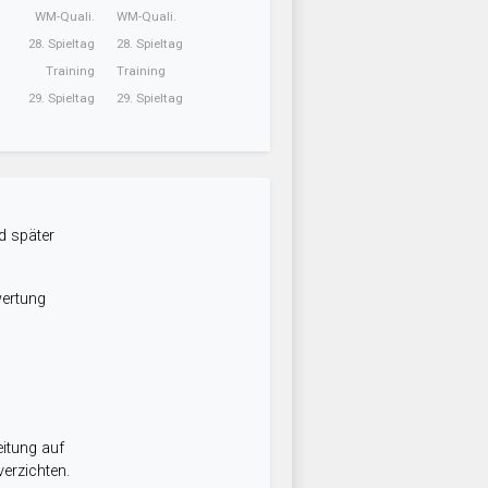
WM-Quali.
WM-Quali.
28. Spieltag
28. Spieltag
Training
Training
29. Spieltag
29. Spieltag
d später
wertung
itung auf
erzichten.