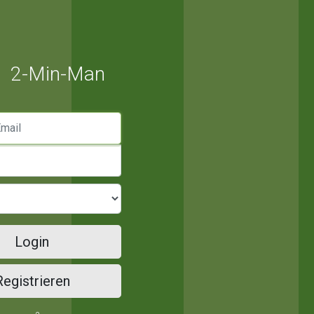
2-Min-Man
mail
Login
Registrieren