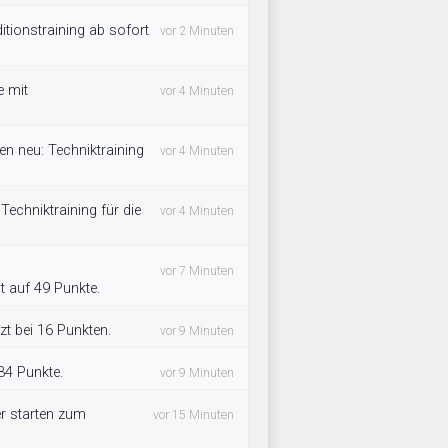
ditionstraining ab sofort
vor 2 Minuten
e mit
vor 4 Minuten
en neu: Techniktraining
vor 4 Minuten
Techniktraining für die
vor 4 Minuten
vor 7 Minuten
t auf 49 Punkte.
tzt bei 16 Punkten.
vor 9 Minuten
 34 Punkte.
vor 9 Minuten
r starten zum
vor 15 Minuten