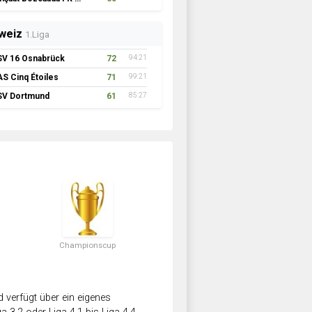
weiz
1.Liga
SV 16 Osnabrück
72
94:21
AS Cinq Étoiles
71
99:21
SV Dortmund
61
85:27
Championscup
verfügt über ein eigenes