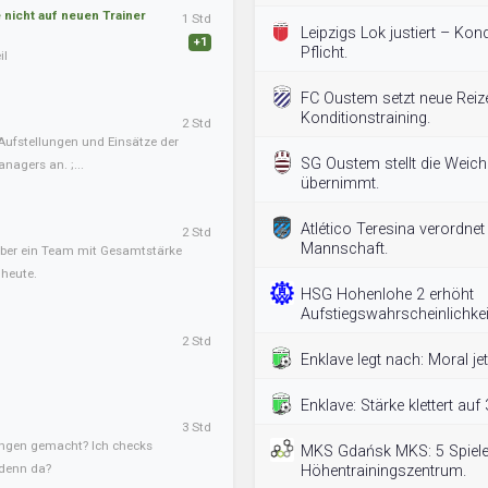
nicht auf neuen Trainer
1 Std
Leipzigs Lok justiert – Kon
+1
Pflicht.
il
FC Oustem setzt neue Reiz
Konditionstraining.
2 Std
Aufstellungen und Einsätze der
SG Oustem stellt die Weich
nagers an. ;...
übernimmt.
Atlético Teresina verordnet 
2 Std
Mannschaft.
, aber ein Team mit Gesamtstärke
 heute.
HSG Hohenlohe 2 erhöht
Aufstiegswahrscheinlichkei
2 Std
Enklave legt nach: Moral je
Enklave: Stärke klettert auf
3 Std
ngen gemacht? Ich checks
MKS Gdańsk MKS: 5 Spiele
 denn da?
Höhentrainingszentrum.