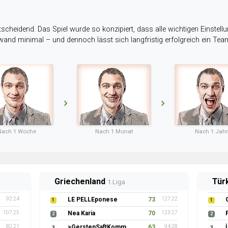
tscheidend. Das Spiel wurde so konzipiert, dass alle wichtigen Einstellu
ufwand minimal – und dennoch lässt sich langfristig erfolgreich ein Te
Nach 1 Woche
Nach 1 Monat
Nach 1 Jahr
Griechenland
Tür
1.Liga
92:24
LE PELLEponese
73
127:22
1
1
107:25
Nea Karia
70
123:27
2
2
80:21
>GerstenSaftKommando
63
94:28
3
3