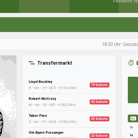
Passwort ve
18:20 Uhr: Geissbock1507 sc
Transfermarkt
Lloyd Buckley
79 Gebote
A • 5er • 19 • SCO • €116,4 Mio
Robert McCrory
42 Gebote
M • 6er • 20 • NIR • €182,5 Mio
Tabor Pars
23 Gebote
Do
S • 5er • 19 • HUN • €149,2 Mio
Fr
Ole Bjørn Porsanger
Sa
22 Gebote