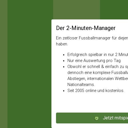
Der 2-Minuten-Manager
Ein zeitloser Fussballmanager für diejeni
haben.
Erfolgreich spielbar in nur 2 Minu
Nur eine Auswertung pro Tag.
Obwohl er schnell & einfach zu spi
dennoch eine komplexe Fussballw
Abstiegen, internationalen Wettb
Nationalteams.
Seit 2005 online und kostenlos.
Jetzt mitspi