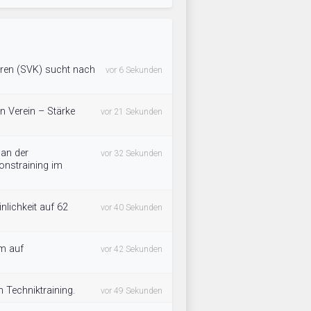
ren (SVK) sucht nach
vor 6 Sekunden
n Verein – Stärke
vor 21 Sekunden
 an der
vor 32 Sekunden
onstraining im
nlichkeit auf 62
vor 40 Sekunden
am auf
vor 42 Sekunden
n Techniktraining.
vor 49 Sekunden