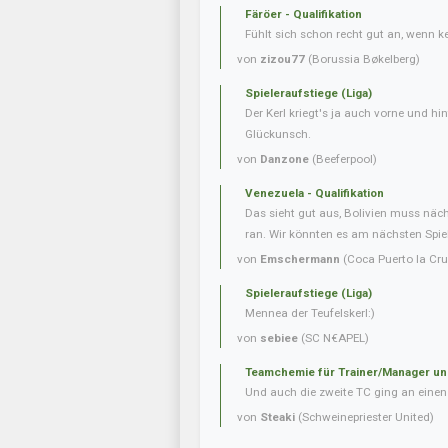
Färöer - Qualifikation
Fühlt sich schon recht gut an, wenn 
von
zizou77
(Borussia Bøkelberg)
Spieleraufstiege (Liga)
Der Kerl kriegt's ja auch vorne und hint
Glückunsch.
von
Danzone
(Beeferpool)
Venezuela - Qualifikation
Das sieht gut aus, Bolivien muss näc
ran. Wir könnten es am nächsten Spielt
von
Emschermann
(Coca Puerto la Cru
Spieleraufstiege (Liga)
Mennea der Teufelskerl:)
von
sebiee
(SC N€APEL)
Teamchemie für Trainer/Manager un
Und auch die zweite TC ging an einen 
von
Steaki
(Schweinepriester United)