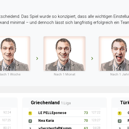
tscheidend. Das Spiel wurde so konzipiert, dass alle wichtigen Einstellu
ufwand minimal – und dennoch lässt sich langfristig erfolgreich ein Te
Nach 1 Woche
Nach 1 Monat
Nach 1 Jahr
Griechenland
Tür
1.Liga
92:24
LE PELLEponese
73
127:22
1
1
107:25
Nea Karia
70
123:27
2
2
80:21
>GerstenSaftKommando
63
94:28
3
3