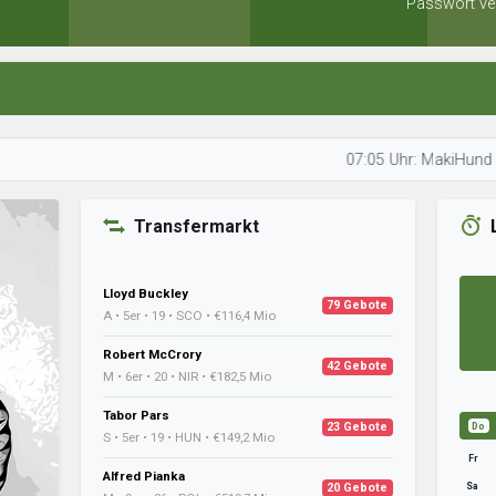
Passwort ve
07:05 Uhr: MakiHund schaut sic
Transfermarkt
Lloyd Buckley
79 Gebote
A • 5er • 19 • SCO • €116,4 Mio
Robert McCrory
42 Gebote
M • 6er • 20 • NIR • €182,5 Mio
Tabor Pars
23 Gebote
Do
S • 5er • 19 • HUN • €149,2 Mio
Fr
Alfred Pianka
Sa
20 Gebote