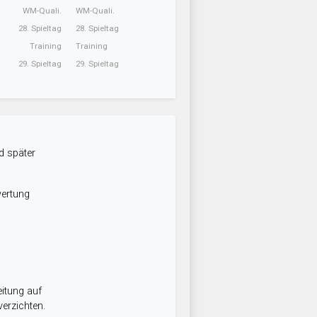
WM-Quali.
WM-Quali.
28. Spieltag
28. Spieltag
Training
Training
29. Spieltag
29. Spieltag
d später
wertung
itung auf
erzichten.