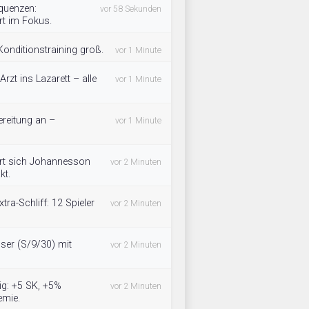
equenzen:
vor 58 Sekunden
rt im Fokus.
Konditionstraining groß.
vor 1 Minute
zt ins Lazarett – alle
vor 1 Minute
ereitung an –
vor 1 Minute
ert sich Johannesson
vor 2 Minuten
kt.
tra-Schliff: 12 Spieler
vor 2 Minuten
ser (S/9/30) mit
vor 2 Minuten
tig: +5 SK, +5%
vor 2 Minuten
emie.