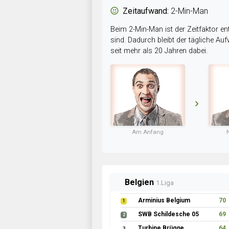
Zeitaufwand:
2-Min-Man
Beim 2-Min-Man ist der Zeitfaktor en
sind. Dadurch bleibt der tägliche A
seit mehr als 20 Jahren dabei.
Am Anfang
Belgien
1.Liga
Arminius Belgium
70
1
SWB Schildesche 05
69
2
Turbine Brügge
64
3