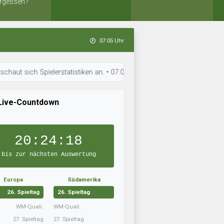
rgessen?
07:05 Uhr
h Spielerstatistiken an. • 07:05 Uhr: Samba Kickers hat die Aufstellung
Live-Countdown
20:24:17
bis zur nächsten Auswertung
Europa
Südamerika
26. Spieltag
26. Spieltag
WM-Quali.
WM-Quali.
27. Spieltag
27. Spieltag