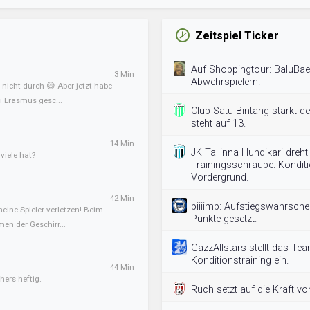
Zeitspiel Ticker
Auf Shoppingtour: BaluBae
3 Min
Abwehrspielern.
nicht durch 😅 Aber jetzt habe
 Erasmus gesc...
Club Satu Bintang stärkt de
steht auf 13.
14 Min
JK Tallinna Hundikari dreht
iele hat?
Trainingsschraube: Konditi
Vordergrund.
42 Min
piiiimp: Aufstiegswahrschei
meine Spieler verletzen! Beim
Punkte gesetzt.
en der Geschirr...
GazzAllstars stellt das Te
Konditionstraining ein.
44 Min
hers heftig.
Ruch setzt auf die Kraft vo