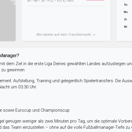
M • 9er • 26 • POL • €519,7 Mio
So
Mo
Di
Mi
Alle Spieler auf dem Transfermarkt →
-Manager?
it dem Ziel in die erste Liga Deines gewählten Landes aufzusteigen un
e zu gewinnen.
ent: Aufstellung, Training und gelegentlich Spielertransfers. Die Aus
 Nacht um 03:30 Uhr.
ele sowie Eurocup und Championscup
el genügen weniger als zwei Minuten pro Tag, um die optimale Vorbere
 das Team einzustellen – ohne auf die volle Fußballmanager-Tiefe zu v