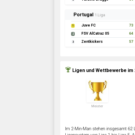
Portugal
1.Liga
Juve FC
73
1
FSV AlCatraz 05
64
2
Zentkickers
57
3
Ligen und Wettbewerbe im
Meister
Im 2-Min-Man stehen insgesamt 62 L