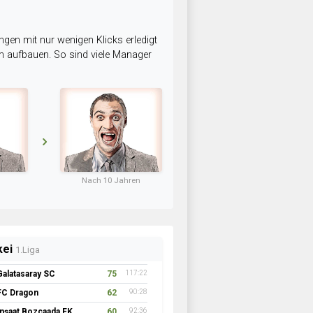
ngen mit nur wenigen Klicks erledigt
am aufbauen. So sind viele Manager
Nach 10 Jahren
kei
1.Liga
Galatasaray SC
75
117:22
FC Dragon
62
90:28
İnşaat Bozcaada FK 1957
60
92:36