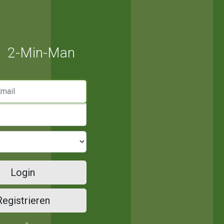
2-Min-Man
mail
Login
Registrieren