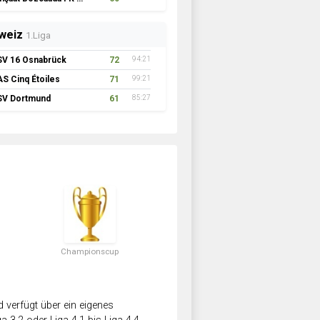
weiz
1.Liga
SV 16 Osnabrück
72
94:21
AS Cinq Étoiles
71
99:21
SV Dortmund
61
85:27
Championscup
verfügt über ein eigenes