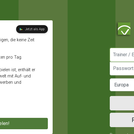
Jetzt als App
gen, die keine Zeit
Manager / E
ten pro Tag.
Passwort
elen ist, enthält er
elt mit Auf- und
ewerben und
elen!