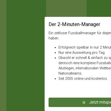
Der 2-Minuten-Manager
Ein zeitloser Fussballmanager für diejeni
haben.
Erfolgreich spielbar in nur 2 Minu
Nur eine Auswertung pro Tag.
Obwohl er schnell & einfach zu spi
dennoch eine komplexe Fussballw
Abstiegen, internationalen Wettb
Nationalteams.
Seit 2005 online und kostenlos.
Jetzt mitspi