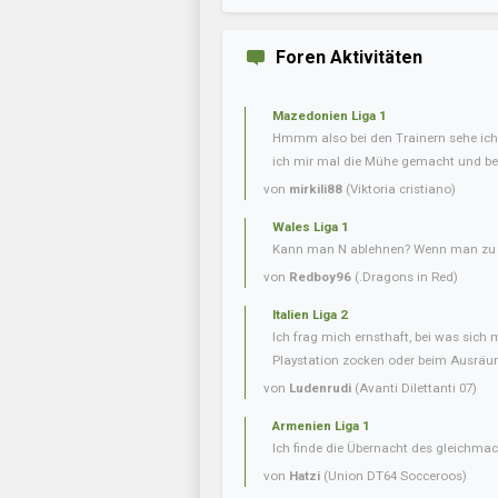
Foren Aktivitäten
Mazedonien Liga 1
Hmmm also bei den Trainern sehe ich 
ich mir mal die Mühe gemacht und bei
von
mirkili88
(Viktoria cristiano)
Wales Liga 1
Kann man N ablehnen? Wenn man zu v
von
Redboy96
(.Dragons in Red)
Italien Liga 2
Ich frag mich ernsthaft, bei was sich 
Playstation zocken oder beim Ausräum
von
Ludenrudi
(Avanti Dilettanti 07)
Armenien Liga 1
Ich finde die Übernacht des gleichmac
von
Hatzi
(Union DT64 Socceroos)