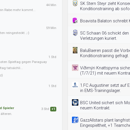
SK Stern Steyr zieht Kons
44 Min
Konditionstraining ab sofo
kein Rabe mehr kommt...
Boavista Balaton schreibt 
59 Min
en reingesteckt. ;-)
SC Schaan 06 schickt den Ar
Verletzungen kuriert.
BaluBaeren passt die Vorb
Konditionstraining gefragt.
1 Std
hsten Spieltag gegen Paraguay
Viðimýri Knattspyrna sich
ag tatsächli...
(T/7/21) mit neuem Kontra
z)
1.FC Augustiner setzt auf Ex
1 Std
in EMS-Trainingslager.
BSC United sichert sich Mo
neuem Kontrakt.
d Spieler
3 Std
+1
älteren.
GazzAllstars plant langfris
Eingespieltheit, +1 Teamch