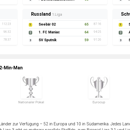
Russland
Sch
1.Liga
112:23
Seebär 02
65
87:16
1
1
96:32
1. FC Maniac
64
94:25
2
2
78:37
SV Sputnik
59
91:26
3
3
 2-Min-Man
Nationaler Pokal
Eurocup
änder zur Verfügung – 52 in Europa und 10 in Südamerika. Jedes Land 