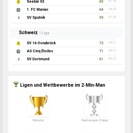
Seebär 02
65
87:16
1
1. FC Maniac
64
94:25
2
SV Sputnik
59
91:26
3
Schweiz
1.Liga
SV 16 Osnabrück
72
94:21
1
AS Cinq Étoiles
71
99:21
2
SV Dortmund
61
85:27
3
Ligen und Wettbewerbe im 2-Min-Man
Meister
Nationaler Pokal