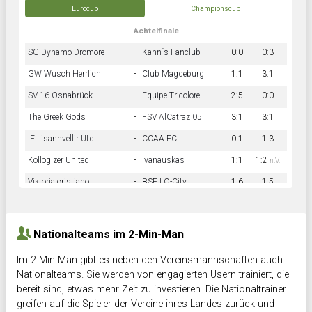
Eurocup
Championscup
Achtelfinale
SG Dynamo Dromore
-
Kahn´s Fanclub
0:0
0:3
GW Wusch Herrlich
-
Club Magdeburg
1:1
3:1
SV 16 Osnabrück
-
Equipe Tricolore
2:5
0:0
The Greek Gods
-
FSV AlCatraz 05
3:1
3:1
IF Lisannvellir Utd.
-
CCAA FC
0:1
1:3
Kollogizer United
-
Ivanauskas
1:1
1:2
n.V.
Viktoria cristiano
-
BSF LO-City
1:6
1:5
Hnk Rama
-
Südstadkicker
0:1
2:2
Nationalteams im 2-Min-Man
Im 2-Min-Man gibt es neben den Vereinsmannschaften auch
Nationalteams. Sie werden von engagierten Usern trainiert, die
bereit sind, etwas mehr Zeit zu investieren. Die Nationaltrainer
greifen auf die Spieler der Vereine ihres Landes zurück und