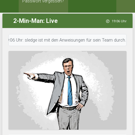
Passwort vergessen?
2-Min-Man: Live
19:06 Uhr
06 Uhr: sledge ist mit den Anweisungen für sein Team durch. • 19:06 Uhr