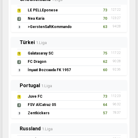
LE PELLEponese
73
127:22
1
Nea Karia
70
123:27
2
>GerstenSaftKommando
63
94:28
3
Türkei
1.Liga
Galatasaray SC
75
117:22
1
FC Dragon
62
90:28
2
İnşaat Bozcaada FK 1957
60
92:36
3
Portugal
1.Liga
Juve FC
73
112:23
1
FSV AlCatraz 05
64
96:32
2
Zentkickers
57
78:37
3
Russland
1.Liga