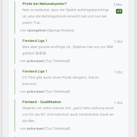
Pfeile bei Nationalspieler?
2 Min
Nein es bedeutet, dass der Spieler aufstiegsberechtigt
+1
ist, also die Aufstiegshürde erreicht hat und nun bei
jedem Trai...
von
spongetom
(Sponge Kickers)
Finnland Liga 1
1 Std
Was aber gerade wichtiger ist , Stephan hat uns zur WM
geführt.🤩🤩🤩
von
pokerpaul
(Tus Totenkopf)
Finnland Liga 1
1 Std
CC-Titel gibt auch einen Punkt übrigens. Schon
komisch.
von
pokerpaul
(Tus Totenkopf)
Finnland - Qualifikation
1 Std
Stephan ich ziehe meinen Hut , ganz tolle Leistung auch
von Dir als NT. Und natürlich auch herzlichsten Dank an
die Abs...
von
pokerpaul
(Tus Totenkopf)