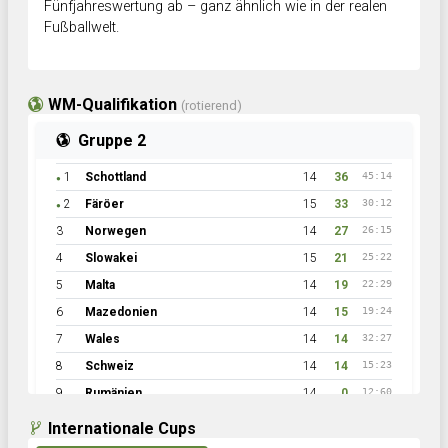
Fünfjahreswertung ab – ganz ähnlich wie in der realen
Fußballwelt.
WM-Qualifikation
(rotierend)
Gruppe 2
1
Schottland
14
36
45:14
●
2
Färöer
15
33
30:12
●
3
Norwegen
14
27
26:15
4
Slowakei
15
21
25:22
5
Malta
14
19
22:29
6
Mazedonien
14
15
19:24
7
Wales
14
14
32:27
8
Schweiz
14
14
15:23
9
Rumänien
14
0
12:60
Internationale Cups