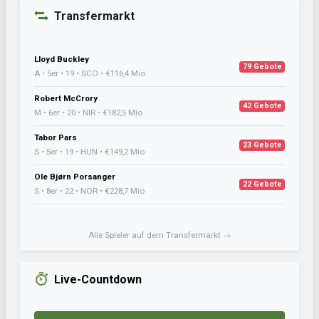
Transfermarkt
Lloyd Buckley
79 Gebote
A • 5er • 19 • SCO • €116,4 Mio
Robert McCrory
42 Gebote
M • 6er • 20 • NIR • €182,5 Mio
Tabor Pars
23 Gebote
S • 5er • 19 • HUN • €149,2 Mio
Ole Bjørn Porsanger
22 Gebote
S • 8er • 22 • NOR • €228,7 Mio
Alle Spieler auf dem Transfermarkt →
Live-Countdown