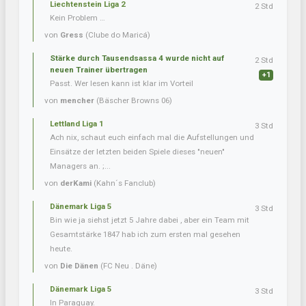
Liechtenstein Liga 2
2 Std
Kein Problem …
von
Gress
(Clube do Maricá)
Stärke durch Tausendsassa 4 wurde nicht auf
2 Std
neuen Trainer übertragen
+1
Passt. Wer lesen kann ist klar im Vorteil
von
mencher
(Bäscher Browns 06)
Lettland Liga 1
3 Std
Ach nix, schaut euch einfach mal die Aufstellungen und
Einsätze der letzten beiden Spiele dieses "neuen"
Managers an. ;...
von
derKami
(Kahn´s Fanclub)
Dänemark Liga 5
3 Std
Bin wie ja siehst jetzt 5 Jahre dabei , aber ein Team mit
Gesamtstärke 1847 hab ich zum ersten mal gesehen
heute.
von
Die Dänen
(FC Neu . Däne)
Dänemark Liga 5
3 Std
In Paraguay.