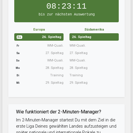
08:23:10
bis zur nächsten Auswertung
Europa
Südamerika
26. Spieltag
26. Spieltag
Do
WM-Quali.
WM-Quali.
Fr
27. Spieltag
27. Spieltag
Sa
WM-Quali.
WM-Quali.
So
28. Spieltag
28. Spieltag
Mo
Training
Training
Di
29. Spieltag
29. Spieltag
Mi
Wie funktioniert der 2-Minuten-Manager?
Im 2-Minuten-Manager startest Du mit dem Ziel in die
erste Liga Deines gewählten Landes aufzusteigen und
später nationale und internationale Pokale zu