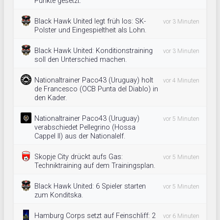
Punkte gesetzt.
Black Hawk United legt früh los: SK-
vor 3 Minuten
Polster und Eingespieltheit als Lohn.
Black Hawk United: Konditionstraining
vor 3 Minuten
soll den Unterschied machen.
Nationaltrainer Paco43 (Uruguay) holt
vor 4 Minuten
de Francesco (OCB Punta del Diablo) in
den Kader.
Nationaltrainer Paco43 (Uruguay)
vor 5 Minuten
verabschiedet Pellegrino (Hossa
Cappel II) aus der Nationalelf.
Skopje City drückt aufs Gas:
vor 5 Minuten
Techniktraining auf dem Trainingsplan.
Black Hawk United: 6 Spieler starten
vor 5 Minuten
zum Konditska.
Hamburg Corps setzt auf Feinschliff: 2
vor 6 Minuten