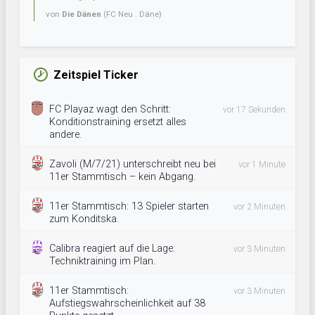
von
Die Dänen
(FC Neu . Däne)
Zeitspiel Ticker
FC Playaz wagt den Schritt:
vor 17 Sekunden
Konditionstraining ersetzt alles
andere.
Zavoli (M/7/21) unterschreibt neu bei
vor 1 Minute
11er Stammtisch – kein Abgang.
11er Stammtisch: 13 Spieler starten
vor 2 Minuten
zum Konditska.
Calibra reagiert auf die Lage:
vor 3 Minuten
Techniktraining im Plan.
11er Stammtisch:
vor 3 Minuten
Aufstiegswahrscheinlichkeit auf 38