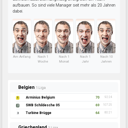
aufbauen. So sind viele Manager seit mehr als 20 Jahren
dabei.
Am Anfang
Nach 1
Nach 1
Nach 1
Nach 10
Woche
Monat
Jahr
Jahren
Belgien
1.Liga
Arminius Belgium
70
92:24
1
SWB Schildesche 05
69
107:25
2
Turbine Brügge
64
80:21
3
Griechenland
1.Liga